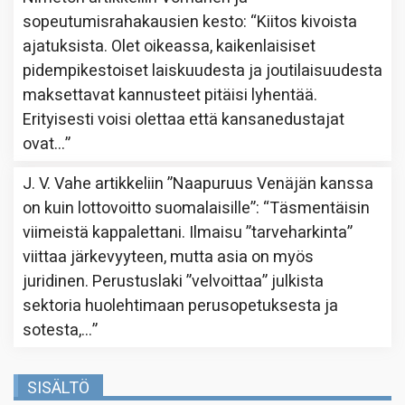
sopeutumisrahakausien kesto
: “
Kiitos kivoista
ajatuksista. Olet oikeassa, kaikenlaisiset
pidempikestoiset laiskuudesta ja joutilaisuudesta
maksettavat kannusteet pitäisi lyhentää.
Erityisesti voisi olettaa että kansanedustajat
ovat…
”
J. V. Vahe
artikkeliin
”Naapuruus Venäjän kanssa
on kuin lottovoitto suomalaisille”
: “
Täsmentäisin
viimeistä kappalettani. Ilmaisu ”tarveharkinta”
viittaa järkevyyteen, mutta asia on myös
juridinen. Perustuslaki ”velvoittaa” julkista
sektoria huolehtimaan perusopetuksesta ja
sotesta,…
”
SISÄLTÖ