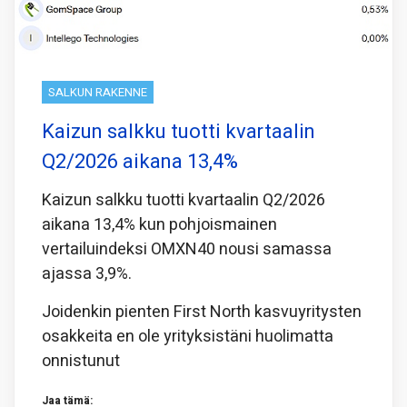
SALKUN RAKENNE
Kaizun salkku tuotti kvartaalin
Q2/2026 aikana 13,4%
Kaizun salkku tuotti kvartaalin Q2/2026
aikana 13,4% kun pohjoismainen
vertailuindeksi OMXN40 nousi samassa
ajassa 3,9%.
Joidenkin pienten First North kasvuyritysten
osakkeita en ole yrityksistäni huolimatta
onnistunut
Jaa tämä: