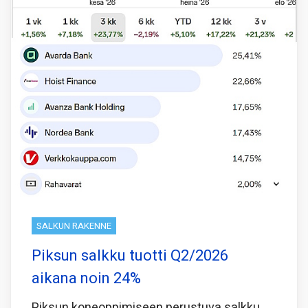
SALKUN RAKENNE
Piksun salkku tuotti Q2/2026
aikana noin 24%
Piksun koneoppimiseen perustuva salkku