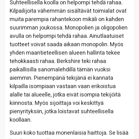
Suhteellisella koolla on helpompi tehdä rahaa.
Kilpailijoita vähemmän sisältävät toimialat ovat
muita parempia rahantekoon mikäli on kahden
suurimman joukossa. Monopolien ja oligopolien
avulla on helpompi tehdä rahaa. Ainutlaatuiset
tuotteet voivat saada aikaan monopolin. Myös
yhden maantieteellisen alueen hallinta tekee
tehokkaasti rahaa. Berkshire teki rahaa
paikallisilla sanomalehdillä tämän vuoksi
aiemmin. Pienempänä tekijänä ei kannata
kilpailla isompiaan vastaan vaan erikoistua
alalle tai alueelle, jotka eivät isompia tekijöitä
kiinnosta. Myös sijoittaja voi keskittyä
pienyrityksiin, jotka loistavat suhteellisella
koollaan.
Suuri koko tuottaa monenlaisia haittoja. Se lisää