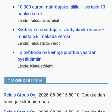
10 000 euroa määräajaksi tilille – vertaile 13
pankin korot
Lähde: Taloustaito/rahat
Kiinteistön omistaja, viivästyskorko vaanii –
muista 6.8. maksaa verosi
Lähde: Taloustaito/verot
Taloyhtiöillä on keinoja puuttua väärään
pysäköintiin
Lähde: Kiinteistölehti
OMXHEX UUTISIA
Relais Group Oyj
: 2026-08-06 15:50:10: Osakkeiden
ääni- ja kokonaismäärä