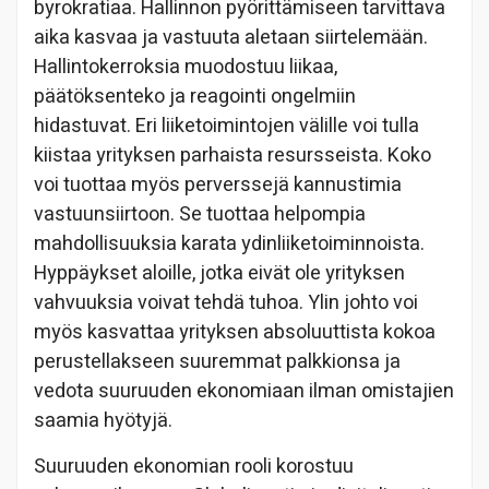
byrokratiaa. Hallinnon pyörittämiseen tarvittava
aika kasvaa ja vastuuta aletaan siirtelemään.
Hallintokerroksia muodostuu liikaa,
päätöksenteko ja reagointi ongelmiin
hidastuvat. Eri liiketoimintojen välille voi tulla
kiistaa yrityksen parhaista resursseista. Koko
voi tuottaa myös perverssejä kannustimia
vastuunsiirtoon. Se tuottaa helpompia
mahdollisuuksia karata ydinliiketoiminnoista.
Hyppäykset aloille, jotka eivät ole yrityksen
vahvuuksia voivat tehdä tuhoa. Ylin johto voi
myös kasvattaa yrityksen absoluuttista kokoa
perustellakseen suuremmat palkkionsa ja
vedota suuruuden ekonomiaan ilman omistajien
saamia hyötyjä.
Suuruuden ekonomian rooli korostuu