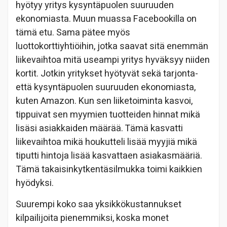
hyötyy yritys kysyntäpuolen suuruuden
ekonomiasta. Muun muassa Facebookilla on
tämä etu. Sama pätee myös
luottokorttiyhtiöihin, jotka saavat sitä enemmän
liikevaihtoa mitä useampi yritys hyväksyy niiden
kortit. Jotkin yritykset hyötyvät sekä tarjonta-
että kysyntäpuolen suuruuden ekonomiasta,
kuten Amazon. Kun sen liiketoiminta kasvoi,
tippuivat sen myymien tuotteiden hinnat mikä
lisäsi asiakkaiden määrää. Tämä kasvatti
liikevaihtoa mikä houkutteli lisää myyjiä mikä
tiputti hintoja lisää kasvattaen asiakasmääriä.
Tämä takaisinkytkentäsilmukka toimi kaikkien
hyödyksi.
Suurempi koko saa yksikkökustannukset
kilpailijoita pienemmiksi, koska monet