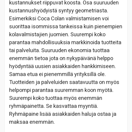
kustannukset riippuvat koosta. Osa suuruuden
kustannushyödyistä syntyy geometriasta.
Esimerkiksi Coca Colan valmistamisen voi
suorittaa isommissa tankeissa kuin pienempien
kolavalmistajien juomien. Suurempi koko
parantaa mahdollisuuksia markkinoida tuotteita
tai palveluita. Suuruuden ekonomia tuottaa
enemmän tietoa jota on nykypäivänä helppo
hyödyntää uusien asiakkaiden hankkimiseen.
Samaa etua ei pienemmillä yrityksillä ole.
Tuotteiden ja palveluiden saatavuutta on myös
helpompi parantaa suuremman koon myötä.
Suurempi koko tuottaa myös enemmän
ryhmäpainetta. Se kasvattaa myyntiä.
Ryhmäpaine lisää asiakkaiden haluja ostaa ja
maksaa enemmän.