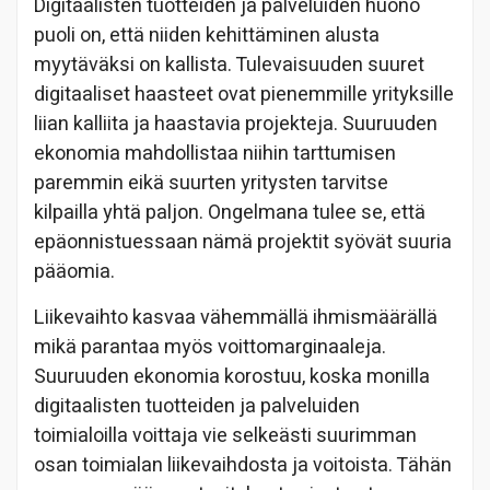
Digitaalisten tuotteiden ja palveluiden huono
puoli on, että niiden kehittäminen alusta
myytäväksi on kallista. Tulevaisuuden suuret
digitaaliset haasteet ovat pienemmille yrityksille
liian kalliita ja haastavia projekteja. Suuruuden
ekonomia mahdollistaa niihin tarttumisen
paremmin eikä suurten yritysten tarvitse
kilpailla yhtä paljon. Ongelmana tulee se, että
epäonnistuessaan nämä projektit syövät suuria
pääomia.
Liikevaihto kasvaa vähemmällä ihmismäärällä
mikä parantaa myös voittomarginaaleja.
Suuruuden ekonomia korostuu, koska monilla
digitaalisten tuotteiden ja palveluiden
toimialoilla voittaja vie selkeästi suurimman
osan toimialan liikevaihdosta ja voitoista. Tähän