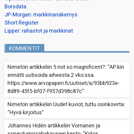
Borsdata
JP-Morgan: markkinanäkemys
Short Register
Lipper: rahastot ja markkinat
KOMMENTIT
Nimetön
artikkeliin
5 not so magnificent?
: “
AP:kin
ennätti uutisoida aiheesta 2 vko:ssa.
https://www.arvopaperi.fi/uutiset/a/93bb923e-
8d89-45f5-bf07-f957d398c87c
”
Nimetön
artikkeliin
Uudet kuviot, tuttu osinkovirta
:
“
Hyvä kirjoitus
”
Johannes Hidén
artikkeliin
Vornanen ja
sopeutumisrahakausien kesto
: “
Kiitos