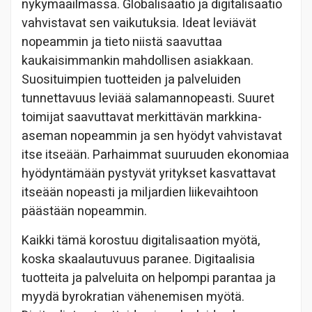
nykymaailmassa. Globalisaatio ja digitalisaatio
vahvistavat sen vaikutuksia. Ideat leviävät
nopeammin ja tieto niistä saavuttaa
kaukaisimmankin mahdollisen asiakkaan.
Suosituimpien tuotteiden ja palveluiden
tunnettavuus leviää salamannopeasti. Suuret
toimijat saavuttavat merkittävän markkina-
aseman nopeammin ja sen hyödyt vahvistavat
itse itseään. Parhaimmat suuruuden ekonomiaa
hyödyntämään pystyvät yritykset kasvattavat
itseään nopeasti ja miljardien liikevaihtoon
päästään nopeammin.
Kaikki tämä korostuu digitalisaation myötä,
koska skaalautuvuus paranee. Digitaalisia
tuotteita ja palveluita on helpompi parantaa ja
myydä byrokratian vähenemisen myötä.