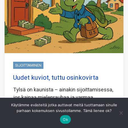
SIJOITTAMINEN
Uudet kuviot, tuttu osinkovirta
Tylsä on kaunista – ainakin sijoittamisessa,
jos kaipaa mielenrauhaa ja varmaa
mukavaa tuloa. Ja vielä sellaista, joka kilisee
Käytämme evästeitä jotka auttavat meitä tuottamaan sinulle
parhaan kokemuksen sivustollamme. Tämä lienee ok?
suoraan tilille osakekurssia murehtimatta.
Parhaat teleoperaattorit täyttävät kriteerit,
Ok