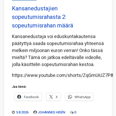
Kansanedustajien
sopeutumisrahasta 2:
sopeutumisrahan määrä
Kansanedustaja voi eduskuntakautensa
päätyttyä saada sopeutumisrahaa yhteensä
melkein miljoonan euron verran! Onko tässä
mieltä? Tämä on jatkoa edeltävälle videolle,
jolla käsittelin sopeutumisrahan kestoa.
https://www.youtube.com/shorts/ZqGmUiUZ7P8
Jaa tämä:
Facebook
X
WhatsApp
5.8.2026
JOHANNES HIDÉN
0