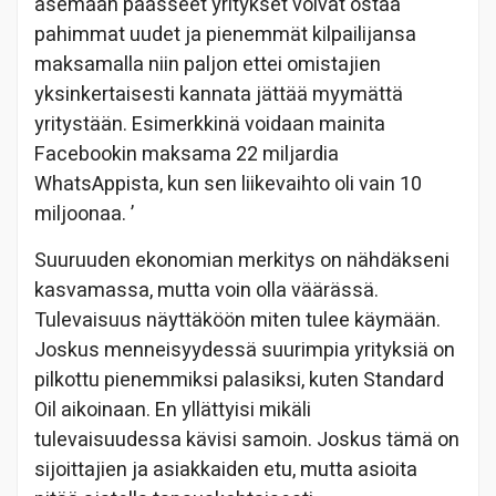
asemaan päässeet yritykset voivat ostaa
pahimmat uudet ja pienemmät kilpailijansa
maksamalla niin paljon ettei omistajien
yksinkertaisesti kannata jättää myymättä
yritystään. Esimerkkinä voidaan mainita
Facebookin maksama 22 miljardia
WhatsAppista, kun sen liikevaihto oli vain 10
miljoonaa. ’
Suuruuden ekonomian merkitys on nähdäkseni
kasvamassa, mutta voin olla väärässä.
Tulevaisuus näyttäköön miten tulee käymään.
Joskus menneisyydessä suurimpia yrityksiä on
pilkottu pienemmiksi palasiksi, kuten Standard
Oil aikoinaan. En yllättyisi mikäli
tulevaisuudessa kävisi samoin. Joskus tämä on
sijoittajien ja asiakkaiden etu, mutta asioita