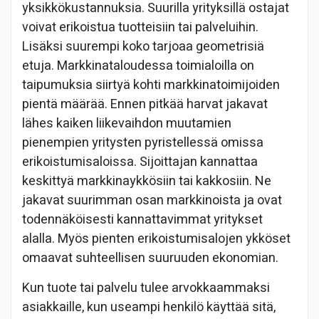
yksikkökustannuksia. Suurilla yrityksillä ostajat
voivat erikoistua tuotteisiin tai palveluihin.
Lisäksi suurempi koko tarjoaa geometrisiä
etuja. Markkinataloudessa toimialoilla on
taipumuksia siirtyä kohti markkinatoimijoiden
pientä määrää. Ennen pitkää harvat jakavat
lähes kaiken liikevaihdon muutamien
pienempien yritysten pyristellessä omissa
erikoistumisaloissa. Sijoittajan kannattaa
keskittyä markkinaykkösiin tai kakkosiin. Ne
jakavat suurimman osan markkinoista ja ovat
todennäköisesti kannattavimmat yritykset
alalla. Myös pienten erikoistumisalojen ykköset
omaavat suhteellisen suuruuden ekonomian.
Kun tuote tai palvelu tulee arvokkaammaksi
asiakkaille, kun useampi henkilö käyttää sitä,