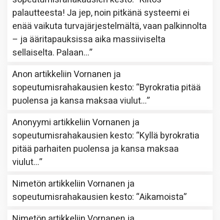
palautteesta! Ja jep, noin pitkänä systeemi ei
enää vaikuta turvajärjestelmältä, vaan palkinnolta
– ja ääritapauksissa aika massiiviselta
sellaiselta. Palaan…
”
Anon
artikkeliin
Vornanen ja
sopeutumisrahakausien kesto
: “
Byrokratia pitää
puolensa ja kansa maksaa viulut…
”
Anonyymi
artikkeliin
Vornanen ja
sopeutumisrahakausien kesto
: “
Kyllä byrokratia
pitää parhaiten puolensa ja kansa maksaa
viulut…
”
Nimetön
artikkeliin
Vornanen ja
sopeutumisrahakausien kesto
: “
Aikamoista
”
Nimetön
artikkeliin
Vornanen ja