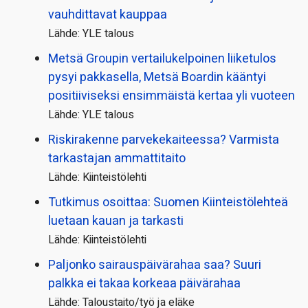
vauhdittavat kauppaa
Lähde: YLE talous
Metsä Groupin vertailu­kelpoinen liiketulos
pysyi pakkasella, Metsä Boardin kääntyi
positiiviseksi ensimmäistä kertaa yli vuoteen
Lähde: YLE talous
Riskirakenne parvekekaiteessa? Varmista
tarkastajan ammattitaito
Lähde: Kiinteistölehti
Tutkimus osoittaa: Suomen Kiinteistölehteä
luetaan kauan ja tarkasti
Lähde: Kiinteistölehti
Paljonko sairauspäivä­rahaa saa? Suuri
palkka ei takaa korkeaa päivärahaa
Lähde: Taloustaito/työ ja eläke