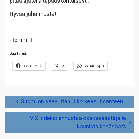
pitää ajatella tapauskohtaisesti.
Hyvää juhannusta!
-Tommi T
Jaa tämä:
Facebook
X
WhatsApp
Artikkelien
Suomi on saavuttanut korkeasuhdanteen
selaus
VIX indeksi ennustaa osakesäästäjälle
kaunista kesäsäätä