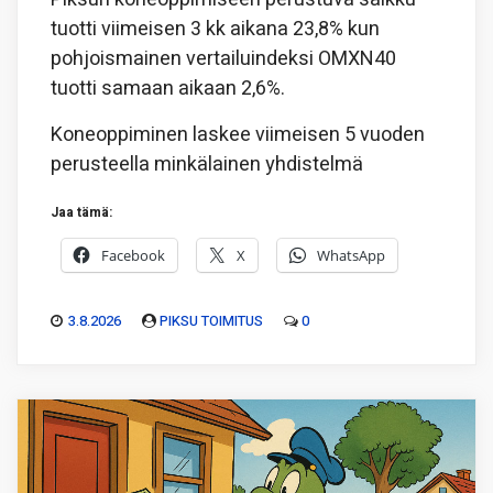
tuotti viimeisen 3 kk aikana 23,8% kun
pohjoismainen vertailuindeksi OMXN40
tuotti samaan aikaan 2,6%.
Koneoppiminen laskee viimeisen 5 vuoden
perusteella minkälainen yhdistelmä
Jaa tämä:
Facebook
X
WhatsApp
3.8.2026
PIKSU TOIMITUS
0