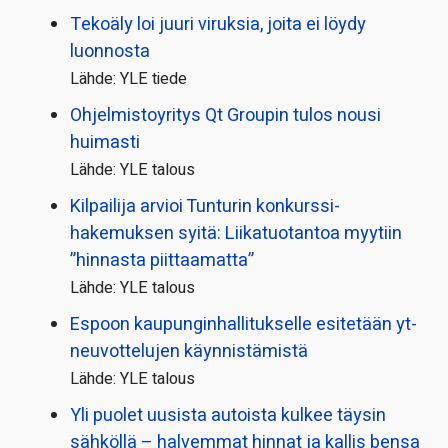
Tekoäly loi juuri viruksia, joita ei löydy
luonnosta
Lähde: YLE tiede
Ohjelmistoyritys Qt Groupin tulos nousi
huimasti
Lähde: YLE talous
Kilpailija arvioi Tunturin konkurssi­
hakemuksen syitä: Liikatuotantoa myytiin
”hinnasta piittaamatta”
Lähde: YLE talous
Espoon kaupungin­hallitukselle esitetään yt-
neuvottelujen käynnistämistä
Lähde: YLE talous
Yli puolet uusista autoista kulkee täysin
sähköllä – halvemmat hinnat ja kallis bensa