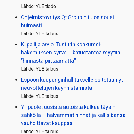
Lähde: YLE tiede
Ohjelmistoyritys Qt Groupin tulos nousi
huimasti
Lähde: YLE talous
Kilpailija arvioi Tunturin konkurssi­
hakemuksen syitä: Liikatuotantoa myytiin
”hinnasta piittaamatta”
Lähde: YLE talous
Espoon kaupungin­hallitukselle esitetään yt-
neuvottelujen käynnistämistä
Lähde: YLE talous
Yli puolet uusista autoista kulkee täysin
sähköllä – halvemmat hinnat ja kallis bensa
vauhdittavat kauppaa
Lähde: YLE talous