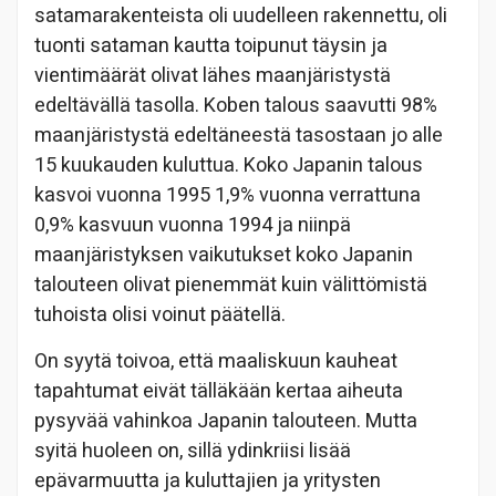
satamarakenteista oli uudelleen rakennettu, oli
tuonti sataman kautta toipunut täysin ja
vientimäärät olivat lähes maanjäristystä
edeltävällä tasolla. Koben talous saavutti 98%
maanjäristystä
edeltäneestä tasostaan jo alle
15 kuukauden kuluttua.
Koko Japanin talous
kasvoi vuonna 1995 1,9% vuonna verrattuna
0,9% kasvuun vuonna 1994 ja niinpä
maanjäristyksen vaikutukset koko Japanin
talouteen olivat pienemmät kuin välittömistä
tuhoista olisi voinut päätellä.
On syytä toivoa, että maaliskuun kauheat
tapahtumat eivät tälläkään kertaa aiheuta
pysyvää vahinkoa Japanin talouteen.
Mutta
syitä huoleen on, sillä y
dinkriisi lisää
epävarmuutta ja
kuluttajien ja yritysten