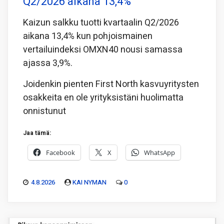
Q2/2026 aikana 13,4%
Kaizun salkku tuotti kvartaalin Q2/2026
aikana 13,4% kun pohjoismainen
vertailuindeksi OMXN40 nousi samassa
ajassa 3,9%.
Joidenkin pienten First North kasvuyritysten
osakkeita en ole yrityksistäni huolimatta
onnistunut
Jaa tämä:
Facebook
X
WhatsApp
4.8.2026
KAI NYMAN
0