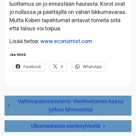
luottamus on jo ennestään haurasta.
Korot ovat
jo nollassa ja päättäjillä on vähän liikkumavaraa.
Mutta Koben tapahtumat antavat toiveita siitä
että talous voi toipua.
Lisää tietoa:
www.economist.com
Jaa tämä:
Facebook
X
WhatsApp
Artikkelien
Valtiovarainministeriö: Vientivetoinen kasvu
selaus
jatkuu lähivuosina
Ulkomaalaisia osinkoyhtiöitä