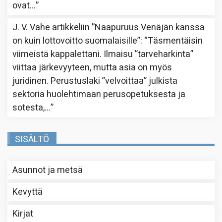
ovat…
”
J. V. Vahe
artikkeliin
”Naapuruus Venäjän kanssa
on kuin lottovoitto suomalaisille”
: “
Täsmentäisin
viimeistä kappalettani. Ilmaisu ”tarveharkinta”
viittaa järkevyyteen, mutta asia on myös
juridinen. Perustuslaki ”velvoittaa” julkista
sektoria huolehtimaan perusopetuksesta ja
sotesta,…
”
SISÄLTÖ
Asunnot ja metsä
Kevyttä
Kirjat