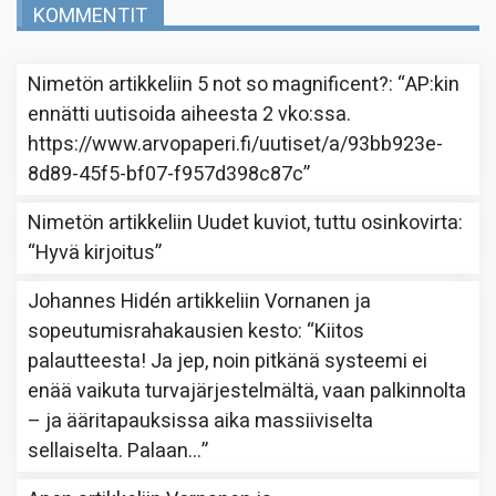
KOMMENTIT
Nimetön
artikkeliin
5 not so magnificent?
: “
AP:kin
ennätti uutisoida aiheesta 2 vko:ssa.
https://www.arvopaperi.fi/uutiset/a/93bb923e-
8d89-45f5-bf07-f957d398c87c
”
Nimetön
artikkeliin
Uudet kuviot, tuttu osinkovirta
:
“
Hyvä kirjoitus
”
Johannes Hidén
artikkeliin
Vornanen ja
sopeutumisrahakausien kesto
: “
Kiitos
palautteesta! Ja jep, noin pitkänä systeemi ei
enää vaikuta turvajärjestelmältä, vaan palkinnolta
– ja ääritapauksissa aika massiiviselta
sellaiselta. Palaan…
”