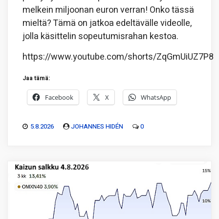
melkein miljoonan euron verran! Onko tässä
mieltä? Tämä on jatkoa edeltävälle videolle,
jolla käsittelin sopeutumisrahan kestoa.
https://www.youtube.com/shorts/ZqGmUiUZ7P8
Jaa tämä:
Facebook
X
WhatsApp
5.8.2026
JOHANNES HIDÉN
0