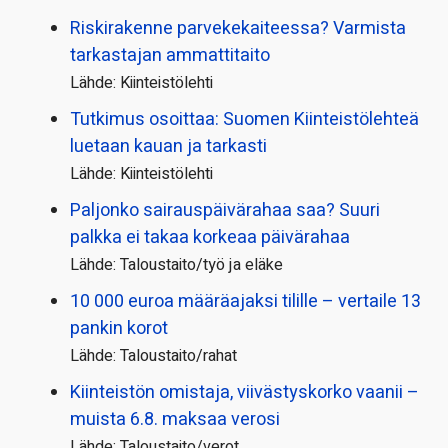
Riskirakenne parvekekaiteessa? Varmista
tarkastajan ammattitaito
Lähde: Kiinteistölehti
Tutkimus osoittaa: Suomen Kiinteistölehteä
luetaan kauan ja tarkasti
Lähde: Kiinteistölehti
Paljonko sairauspäivä­rahaa saa? Suuri
palkka ei takaa korkeaa päivärahaa
Lähde: Taloustaito/työ ja eläke
10 000 euroa määräajaksi tilille – vertaile 13
pankin korot
Lähde: Taloustaito/rahat
Kiinteistön omistaja, viivästyskorko vaanii –
muista 6.8. maksaa verosi
Lähde: Taloustaito/verot