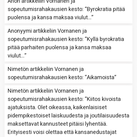
Anon
artikkeliin
Vornanen ja
sopeutumisrahakausien kesto
: “
Byrokratia pitää
puolensa ja kansa maksaa viulut…
”
Anonyymi
artikkeliin
Vornanen ja
sopeutumisrahakausien kesto
: “
Kyllä byrokratia
pitää parhaiten puolensa ja kansa maksaa
viulut…
”
Nimetön
artikkeliin
Vornanen ja
sopeutumisrahakausien kesto
: “
Aikamoista
”
Nimetön
artikkeliin
Vornanen ja
sopeutumisrahakausien kesto
: “
Kiitos kivoista
ajatuksista. Olet oikeassa, kaikenlaisiset
pidempikestoiset laiskuudesta ja joutilaisuudesta
maksettavat kannusteet pitäisi lyhentää.
Erityisesti voisi olettaa että kansanedustajat