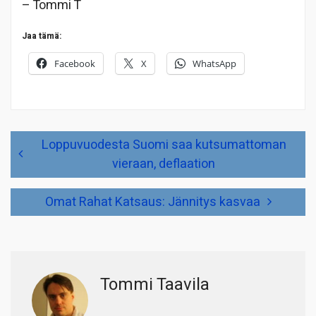
– Tommi T
Jaa tämä:
Facebook
X
WhatsApp
Artikkelien
Loppuvuodesta Suomi saa kutsumattoman
selaus
vieraan, deflaation
Omat Rahat Katsaus: Jännitys kasvaa
Tommi Taavila