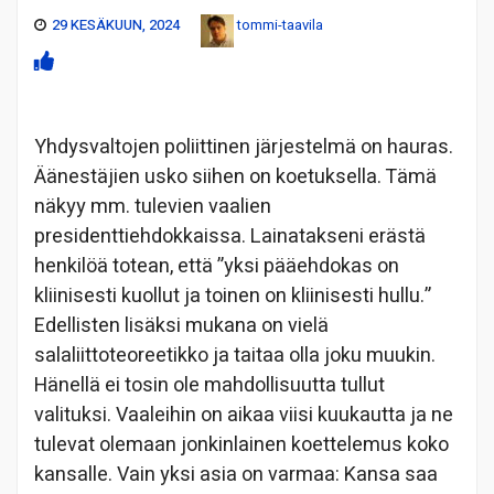
29 KESÄKUUN, 2024
tommi-taavila
Yhdysvaltojen poliittinen järjestelmä on hauras.
Äänestäjien usko siihen on koetuksella. Tämä
näkyy mm. tulevien vaalien
presidenttiehdokkaissa. Lainatakseni erästä
henkilöä totean, että ”yksi pääehdokas on
kliinisesti kuollut ja toinen on kliinisesti hullu.”
Edellisten lisäksi mukana on vielä
salaliittoteoreetikko ja taitaa olla joku muukin.
Hänellä ei tosin ole mahdollisuutta tullut
valituksi. Vaaleihin on aikaa viisi kuukautta ja ne
tulevat olemaan jonkinlainen koettelemus koko
kansalle. Vain yksi asia on varmaa: Kansa saa