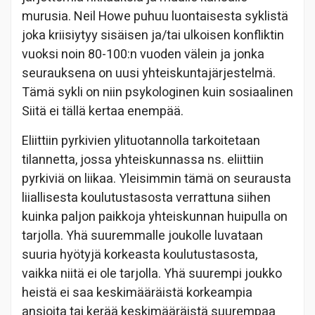
murusia. Neil Howe puhuu luontaisesta syklistä
joka kriisiytyy sisäisen ja/tai ulkoisen konfliktin
vuoksi noin 80-100:n vuoden välein ja jonka
seurauksena on uusi yhteiskuntajärjestelmä.
Tämä sykli on niin psykologinen kuin sosiaalinen
Siitä ei tällä kertaa enempää.
Eliittiin pyrkivien ylituotannolla tarkoitetaan
tilannetta, jossa yhteiskunnassa ns. eliittiin
pyrkiviä on liikaa. Yleisimmin tämä on seurausta
liiallisesta koulutustasosta verrattuna siihen
kuinka paljon paikkoja yhteiskunnan huipulla on
tarjolla. Yhä suuremmalle joukolle luvataan
suuria hyötyjä korkeasta koulutustasosta,
vaikka niitä ei ole tarjolla. Yhä suurempi joukko
heistä ei saa keskimääräistä korkeampia
ansioita tai kerää keskimääräistä suurempaa