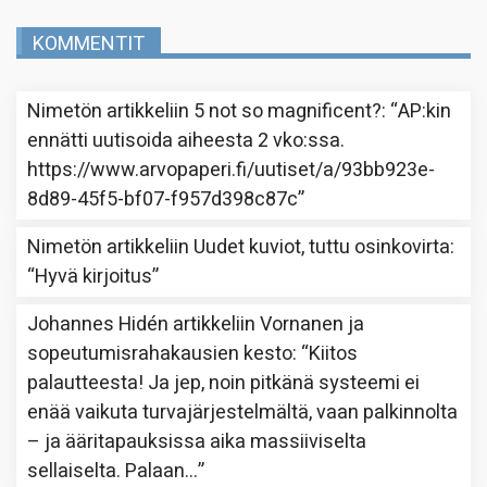
KOMMENTIT
Nimetön
artikkeliin
5 not so magnificent?
: “
AP:kin
ennätti uutisoida aiheesta 2 vko:ssa.
https://www.arvopaperi.fi/uutiset/a/93bb923e-
8d89-45f5-bf07-f957d398c87c
”
Nimetön
artikkeliin
Uudet kuviot, tuttu osinkovirta
:
“
Hyvä kirjoitus
”
Johannes Hidén
artikkeliin
Vornanen ja
sopeutumisrahakausien kesto
: “
Kiitos
palautteesta! Ja jep, noin pitkänä systeemi ei
enää vaikuta turvajärjestelmältä, vaan palkinnolta
– ja ääritapauksissa aika massiiviselta
sellaiselta. Palaan…
”