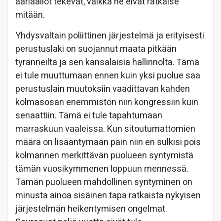
ääriääliöt tekevät, vaikka he eivät ratkaise
mitään.
Yhdysvaltain poliittinen järjestelmä ja erityisesti
perustuslaki on suojannut maata pitkään
tyranneilta ja sen kansalaisia hallinnolta. Tämä
ei tule muuttumaan ennen kuin yksi puolue saa
perustuslain muutoksiin vaadittavan kahden
kolmasosan enemmistön niin kongressiin kuin
senaattiin. Tämä ei tule tapahtumaan
marraskuun vaaleissa. Kun sitoutumattomien
määrä on lisääntymään päin niin en sulkisi pois
kolmannen merkittävän puolueen syntymistä
tämän vuosikymmenen loppuun mennessä.
Tämän puolueen mahdollinen syntyminen on
minusta ainoa sisäinen tapa ratkaista nykyisen
järjestelmän heikentymisen ongelmat.