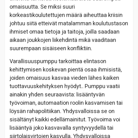
omaisuutta. Se miksi suuri
korkeastikoulutettujen määrä aiheuttaa kriisin
johtuu siitä etteivät matalamman koulutustason
ihmiset omaa tietoja ja taitoja, joilla saadaan
aikaan joukkojen liikehdintä mikä vaaditaan
suurempaan sisäiseen konfliktiin.
Varallisuuspumppu tarkoittaa elintason
kehittymisen koskevan pientä osaa ihmisistä,
joiden omaisuus kasvaa vieden lähes kaiken
tuottavuuskehityksen hyödyt.. Pumppu vaatii
ainakin yhden seuraavista: lisääntyvän
työvoiman, automaation roolin kasvamisen tai
löysän rahapolitiikan. Yhdysvalloissa se on
sisältänyt kaikki edellämainitut. Työvoima voi
lisääntyä joko kasvavalla syntyvyydellä tai
siirtolaisvirtojen kasvulla. Yhdysvalloissa