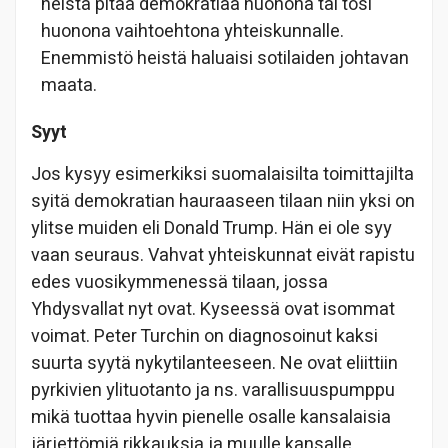
heistä pitää demokratiaa huonona tai tosi
huonona vaihtoehtona yhteiskunnalle.
Enemmistö heistä haluaisi sotilaiden johtavan
maata.
Syyt
Jos kysyy esimerkiksi suomalaisilta toimittajilta
syitä demokratian hauraaseen tilaan niin yksi on
ylitse muiden eli Donald Trump. Hän ei ole syy
vaan seuraus. Vahvat yhteiskunnat eivät rapistu
edes vuosikymmenessä tilaan, jossa
Yhdysvallat nyt ovat. Kyseessä ovat isommat
voimat. Peter Turchin on diagnosoinut kaksi
suurta syytä nykytilanteeseen. Ne ovat eliittiin
pyrkivien ylituotanto ja ns. varallisuuspumppu
mikä tuottaa hyvin pienelle osalle kansalaisia
järjettömiä rikkauksia ja muulle kansalle