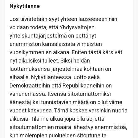
Nykytilanne
Jos tiivistetään syyt yhteen lauseeseen niin
voidaan todeta, että Yhdysvaltojen
yhteiskuntajärjestelmä on pettänyt
enemmistön kansalaisista viimeisten
vuosikymmenien aikana. Eniten tästä kärsivät
nyt aikuisiksi tulleet. Siksi heidän
luottamuksensa järjestelmää kohtaan on
alhaalla. Nykytilanteessa luotto sekä
Demokraatteihin että Republikaaneihin on
vähenemässä. Itsensä sitoitumattomiksi
äänestäjiksi tunnistavien määrä on ollut viime
vuodet kasvussa. Tämä koskee varsinkin nuoria
aikuisia. Tilanne alkaa jopa olla se, että
sitoutumattomien määrä lähestyy enemmistöä,
kun molempien puolueiden sitoutuneita