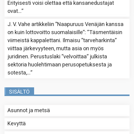
Erityisesti voisi olettaa että kansanedustajat
ovat…
”
J. V. Vahe
artikkeliin
”Naapuruus Venäjän kanssa
on kuin lottovoitto suomalaisille”
: “
Täsmentäisin
viimeistä kappalettani. Ilmaisu ”tarveharkinta”
viittaa järkevyyteen, mutta asia on myös
juridinen. Perustuslaki ”velvoittaa” julkista
sektoria huolehtimaan perusopetuksesta ja
sotesta,…
”
SISÄLTÖ
Asunnot ja metsä
Kevyttä