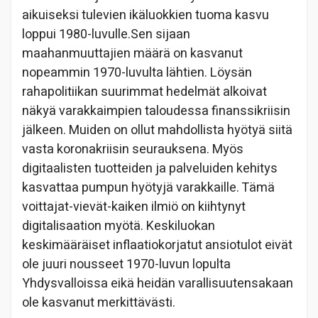
aikuiseksi tulevien ikäluokkien tuoma kasvu
loppui 1980-luvulle.Sen sijaan
maahanmuuttajien määrä on kasvanut
nopeammin 1970-luvulta lähtien. Löysän
rahapolitiikan suurimmat hedelmät alkoivat
näkyä varakkaimpien taloudessa finanssikriisin
jälkeen. Muiden on ollut mahdollista hyötyä siitä
vasta koronakriisin seurauksena. Myös
digitaalisten tuotteiden ja palveluiden kehitys
kasvattaa pumpun hyötyjä varakkaille. Tämä
voittajat-vievät-kaiken ilmiö on kiihtynyt
digitalisaation myötä. Keskiluokan
keskimääräiset inflaatiokorjatut ansiotulot eivät
ole juuri nousseet 1970-luvun lopulta
Yhdysvalloissa eikä heidän varallisuutensakaan
ole kasvanut merkittävästi.