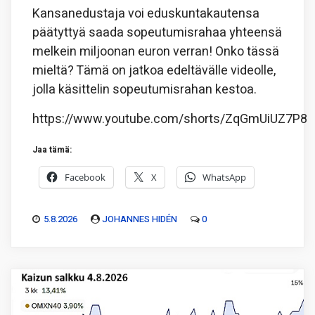
Kansanedustaja voi eduskuntakautensa
päätyttyä saada sopeutumisrahaa yhteensä
melkein miljoonan euron verran! Onko tässä
mieltä? Tämä on jatkoa edeltävälle videolle,
jolla käsittelin sopeutumisrahan kestoa.
https://www.youtube.com/shorts/ZqGmUiUZ7P8
Jaa tämä:
Facebook
X
WhatsApp
5.8.2026
JOHANNES HIDÉN
0