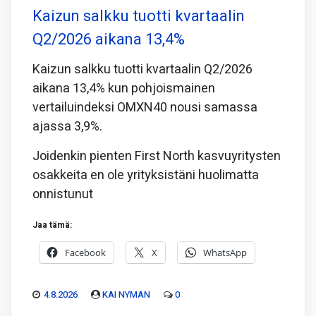
Kaizun salkku tuotti kvartaalin
Q2/2026 aikana 13,4%
Kaizun salkku tuotti kvartaalin Q2/2026
aikana 13,4% kun pohjoismainen
vertailuindeksi OMXN40 nousi samassa
ajassa 3,9%.
Joidenkin pienten First North kasvuyritysten
osakkeita en ole yrityksistäni huolimatta
onnistunut
Jaa tämä:
Facebook
X
WhatsApp
4.8.2026
KAI NYMAN
0