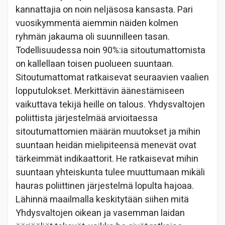
kannattajia on noin neljäsosa kansasta. Pari
vuosikymmentä aiemmin näiden kolmen
ryhmän jakauma oli suunnilleen tasan.
Todellisuudessa noin 90%:ia sitoutumattomista
on kallellaan toisen puolueen suuntaan.
Sitoutumattomat ratkaisevat seuraavien vaalien
lopputulokset. Merkittävin äänestämiseen
vaikuttava tekijä heille on talous. Yhdysvaltojen
poliittista järjestelmää arvioitaessa
sitoutumattomien määrän muutokset ja mihin
suuntaan heidän mielipiteensä menevät ovat
tärkeimmät indikaattorit. He ratkaisevat mihin
suuntaan yhteiskunta tulee muuttumaan mikäli
hauras poliittinen järjestelmä lopulta hajoaa.
Lähinnä maailmalla keskitytään siihen mitä
Yhdysvaltojen oikean ja vasemman laidan