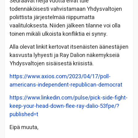
Seuraavat neljä vuotta eivät tule
todennäköisesti vahvistamaan Yhdysvaltojen
poliittista järjestelmää riippumatta
vaalituloksesta. Niiden jälkeen tilanne voi olla
toinen mikäli ulkoista konfliktia ei synny.
Alla olevat linkit kertovat itsenäisten äänestäjien
kasvusta lyhyesti ja Ray Dalion näkemykseiä
Yhdysvaltojen sisäisestä kriisistä.
https://www.axios.com/2023/04/17/poll-
americans-independent-republican-democrat
https://www.linkedin.com/pulse/pick-side-fight-
keep-your-head-down-flee-ray-dalio-53fpe/?
published=t
Eipä muuta,