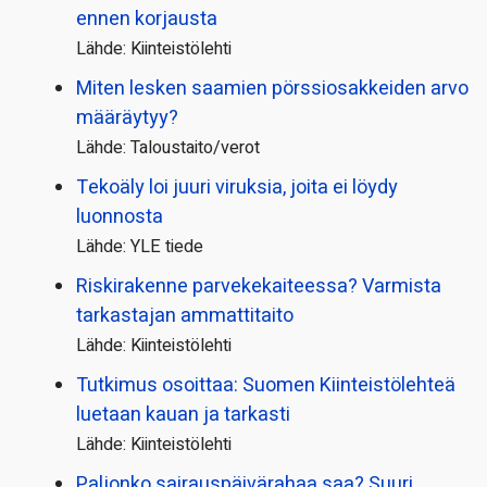
ennen korjausta
Lähde: Kiinteistölehti
Miten lesken saamien pörssi­osakkeiden arvo
määräytyy?
Lähde: Taloustaito/verot
Tekoäly loi juuri viruksia, joita ei löydy
luonnosta
Lähde: YLE tiede
Riskirakenne parvekekaiteessa? Varmista
tarkastajan ammattitaito
Lähde: Kiinteistölehti
Tutkimus osoittaa: Suomen Kiinteistölehteä
luetaan kauan ja tarkasti
Lähde: Kiinteistölehti
Paljonko sairauspäivä­rahaa saa? Suuri