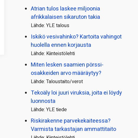
Atrian tulos laskee miljoonia
afrikkalaisen sikaruton takia
Lähde: YLE talous
Iskikö vesivahinko? Kartoita vahingot
huolella ennen korjausta
Lähde: Kiinteistölehti
Miten lesken saamien pörssi­
osakkeiden arvo määräytyy?
Lähde: Taloustaito/verot
Tekoäly loi juuri viruksia, joita ei löydy
luonnosta
Lähde: YLE tiede
Riskirakenne parvekekaiteessa?
Varmista tarkastajan ammattitaito
Lähde: Kiinteistölehti