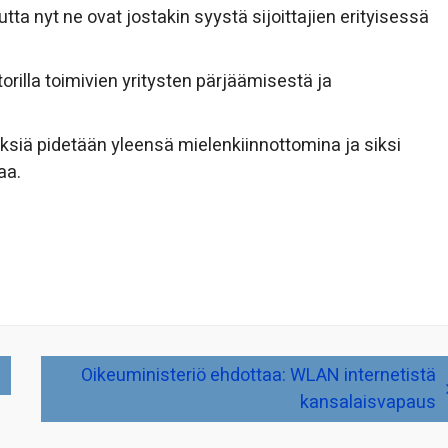
ta nyt ne ovat jostakin syystä sijoittajien erityisessä
torilla toimivien yritysten pärjäämisestä ja
tyksiä pidetään yleensä mielenkiinnottomina ja siksi
aa.
Oikeuministeriö ehdottaa: WLAN internetistä
kansalaisvapaus