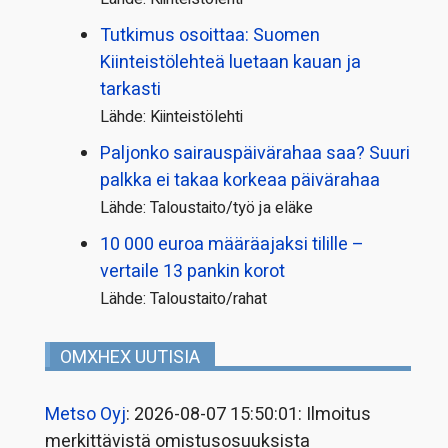
Tutkimus osoittaa: Suomen
Kiinteistölehteä luetaan kauan ja
tarkasti
Lähde: Kiinteistölehti
Paljonko sairauspäivä­rahaa saa? Suuri
palkka ei takaa korkeaa päivärahaa
Lähde: Taloustaito/työ ja eläke
10 000 euroa määräajaksi tilille –
vertaile 13 pankin korot
Lähde: Taloustaito/rahat
OMXHEX UUTISIA
Metso Oyj
: 2026-08-07 15:50:01: Ilmoitus
merkittävistä omistusosuuksista