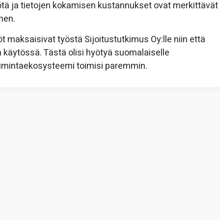
ötä ja tietojen kokamisen kustannukset ovat merkittävät
inen.
iöt maksaisivat työstä Sijoitustutkimus Oy:lle niin että
en käytössä. Tästä olisi hyötyä suomalaiselle
ketoimintaekosysteemi toimisi paremmin.