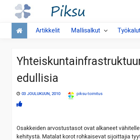
Talous
Artikkelit
Mallisalkut
Työkalu
Yhteiskuntainfrastruktuur
edullisia
03 JOULUKUUN, 2010
piksu-toimitus
Osakkeiden arvostustasot ovat alkaneet vähitell
kehitystä. Matalat korot rohkaisevat sijoittajia 