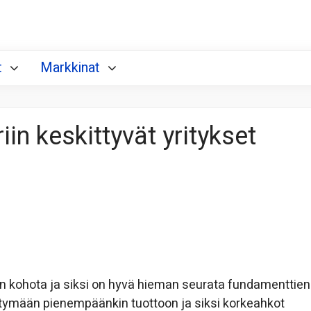
t
Markkinat
iin keskittyvät yritykset
en kohota ja siksi on hyvä hieman seurata fundamenttien
tyytymään pienempäänkin tuottoon ja siksi korkeahkot