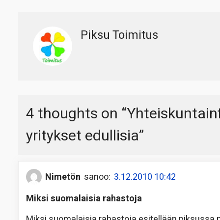
Piksu Toimitus
4 thoughts on “
Yhteiskuntainf
yritykset edullisia
”
Nimetön
sanoo:
3.12.2010 10:42
Miksi suomalaisia rahastoja
Miksi suomalaisia rahastoja esitellään piksussa n