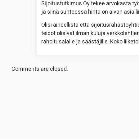
Sijoitustutkimus Oy tekee arvokasta ty
ja siinä suhteessa hinta on aivan asiall
Olisi aiheellista että sijoitusrahastoyht
teidot olisivat ilman kuluja verkkolehti
rahoitusalalle ja säästäjille. Koko lii
Comments are closed.