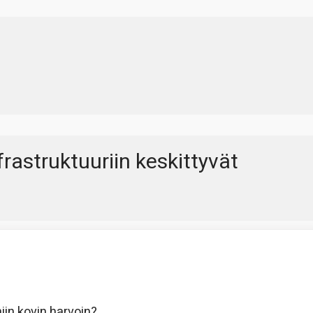
rastruktuuriin keskittyvät
iin kovin harvoin?