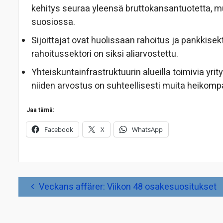
kehitys seuraa yleensä bruttokansantuotetta, mut
suosiossa.
Sijoittajat ovat huolissaan rahoitus ja pankkisek
rahoitussektori on siksi aliarvostettu.
Yhteiskuntainfrastruktuurin alueilla toimivia yri
niiden arvostus on suhteellisesti muita heikomp
Jaa tämä:
Facebook
X
WhatsApp
Artikkelien
Veckans affärer: Viikon 48 osakesuositukset
selaus