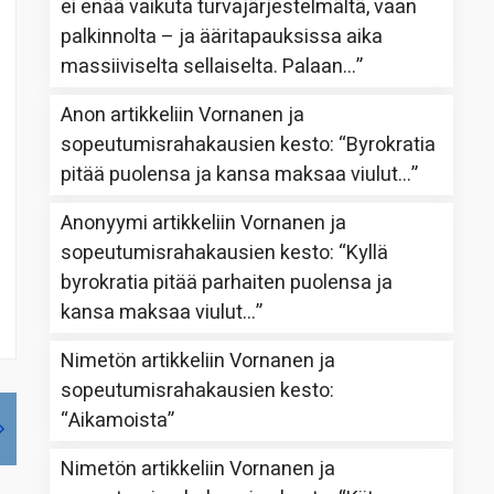
ei enää vaikuta turvajärjestelmältä, vaan
palkinnolta – ja ääritapauksissa aika
massiiviselta sellaiselta. Palaan…
”
Anon
artikkeliin
Vornanen ja
sopeutumisrahakausien kesto
: “
Byrokratia
pitää puolensa ja kansa maksaa viulut…
”
Anonyymi
artikkeliin
Vornanen ja
sopeutumisrahakausien kesto
: “
Kyllä
byrokratia pitää parhaiten puolensa ja
kansa maksaa viulut…
”
Nimetön
artikkeliin
Vornanen ja
sopeutumisrahakausien kesto
:
“
Aikamoista
”
Nimetön
artikkeliin
Vornanen ja