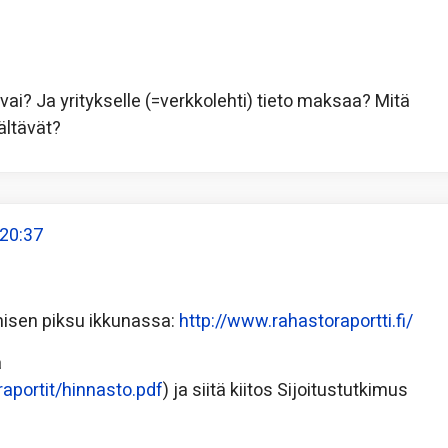
a vai? Ja yritykselle (=verkkolehti) tieto maksaa? Mitä
ältävät?
 20:37
misen piksu ikkunassa:
http://www.rahastoraportti.fi/
a
raportit/hinnasto.pdf
) ja siitä kiitos Sijoitustutkimus