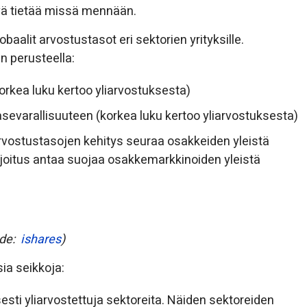
yvä tietää missä mennään.
aalit arvostustasot eri sektorien yrityksille.
n perusteella:
orkea luku kertoo yliarvostuksesta)
sevarallisuuteen (korkea luku kertoo yliarvostuksesta)
rvostustasojen kehitys seuraa osakkeiden yleistä
 sijoitus antaa suojaa osakkemarkkinoiden yleistä
hde:
ishares
)
ia seikkoja:
esti yliarvostettuja sektoreita. Näiden sektoreiden