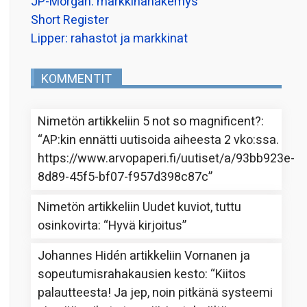
JP-Morgan: markkinanäkemys
Short Register
Lipper: rahastot ja markkinat
KOMMENTIT
Nimetön
artikkeliin
5 not so magnificent?
:
“
AP:kin ennätti uutisoida aiheesta 2 vko:ssa.
https://www.arvopaperi.fi/uutiset/a/93bb923e-
8d89-45f5-bf07-f957d398c87c
”
Nimetön
artikkeliin
Uudet kuviot, tuttu
osinkovirta
: “
Hyvä kirjoitus
”
Johannes Hidén
artikkeliin
Vornanen ja
sopeutumisrahakausien kesto
: “
Kiitos
palautteesta! Ja jep, noin pitkänä systeemi