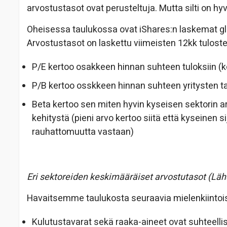
arvostustasot ovat perusteltuja. Mutta silti on h
Oheisessa taulukossa ovat iShares:n laskemat glob
Arvostustasot on laskettu viimeisten 12kk tuloste
P/E kertoo osakkeen hinnan suhteen tuloksiin (k
P/B kertoo osskkeen hinnan suhteen yritysten ta
Beta kertoo sen miten hyvin kyseisen sektorin a
kehitystä (pieni arvo kertoo siitä että kyseinen
rauhattomuutta vastaan)
Eri sektoreiden keskimääräiset arvostutasot (Lä
Havaitsemme taulukosta seuraavia mielenkiintois
Kulutustavarat sekä raaka-aineet ovat suhteellis