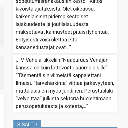
sopeutumisrahakausien kesto
: “
Kiitos
kivoista ajatuksista. Olet oikeassa,
kaikenlaisiset pidempikestoiset
laiskuudesta ja joutilaisuudesta
maksettavat kannusteet pitäisi lyhentää.
Erityisesti voisi olettaa että
kansanedustajat ovat…
”
J. V. Vahe
artikkeliin
”Naapuruus Venäjän
kanssa on kuin lottovoitto suomalaisille”
:
“
Täsmentäisin viimeistä kappalettani.
Ilmaisu ”tarveharkinta” viittaa järkevyyteen,
mutta asia on myös juridinen. Perustuslaki
”velvoittaa” julkista sektoria huolehtimaan
perusopetuksesta ja sotesta,…
”
SISÄLTÖ