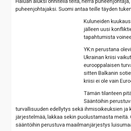
Haluan aluksi onnitella teitä, herra puheenjohtaj
puheenjohtajaksi. Suomi antaa teille täyden tuk
Kuluneiden kuukausi
jälleen uusi konflikt
tapahtumista voinee
YK:n perustana olevi
Ukrainan kriisi vaik
eurooppalaisen turv
sitten Balkanin soti
kriisi ei ole vain E
Tämän tilanteen pitä
Sääntöihin perustuv
turvallisuuden edellytys sekä ihmisoikeuksien j
järjestelmää, lakkaa sekin puolustamasta meitä. 
sääntöihin perustuva maailmanjärjestys luisumaan