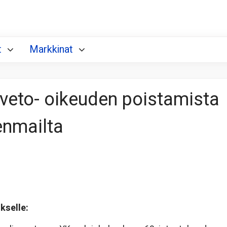
t
Markkinat
i veto- oikeuden poistamista
enmailta
kselle: