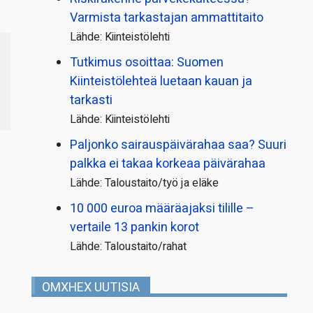
Varmista tarkastajan ammattitaito
Lähde: Kiinteistölehti
Tutkimus osoittaa: Suomen
Kiinteistölehteä luetaan kauan ja
tarkasti
Lähde: Kiinteistölehti
Paljonko sairauspäivä­rahaa saa? Suuri
palkka ei takaa korkeaa päivärahaa
Lähde: Taloustaito/työ ja eläke
10 000 euroa määräajaksi tilille –
vertaile 13 pankin korot
Lähde: Taloustaito/rahat
OMXHEX UUTISIA