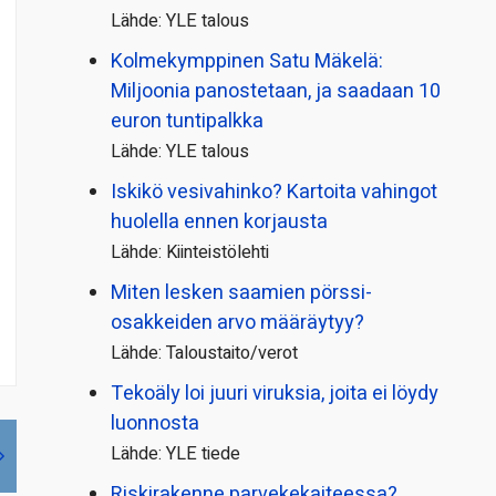
Lähde: YLE talous
Kolmekymppinen Satu Mäkelä:
Miljoonia panostetaan, ja saadaan 10
euron tuntipalkka
Lähde: YLE talous
Iskikö vesivahinko? Kartoita vahingot
huolella ennen korjausta
Lähde: Kiinteistölehti
Miten lesken saamien pörssi­
osakkeiden arvo määräytyy?
Lähde: Taloustaito/verot
Tekoäly loi juuri viruksia, joita ei löydy
luonnosta
Lähde: YLE tiede
Riskirakenne parvekekaiteessa?