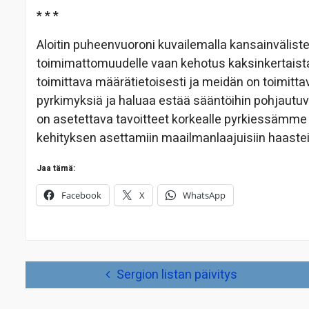
* * *
Aloitin puheenvuoroni kuvailemalla kansainväliste
toimimattomuudelle vaan kehotus kaksinkertais
toimittava määrätietoisesti ja meidän on toimitt
pyrkimyksiä ja haluaa estää sääntöihin pohjautu
on asetettava tavoitteet korkealle pyrkiessäm
kehityksen asettamiin maailmanlaajuisiin haastei
Jaa tämä:
Facebook
X
WhatsApp
Artikkelien
Sergion listan päivitys
selaus