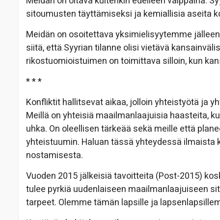
Meidän on oltava kuitenkin edelleen valppaina. Sy
sitoumusten täyttämiseksi ja kemiallisia aseita
Meidän on osoitettava yksimielisyytemme jälleen
siitä, että Syyrian tilanne olisi vietävä kansainv
rikostuomioistuimen on toimittava silloin, kun ka
* * *
Konfliktit hallitsevat aikaa, jolloin yhteistyötä j
Meillä on yhteisiä maailmanlaajuisia haasteita,
uhka. On oleellisen tärkeää sekä meille että plan
yhteistuumin. Haluan tässä yhteydessä ilmaista ki
nostamisesta.
Vuoden 2015 jälkeisiä tavoitteita (Post-2015) kos
tulee pyrkiä uudenlaiseen maailmanlaajuiseen s
tarpeet. Olemme tämän lapsille ja lapsenlapsille