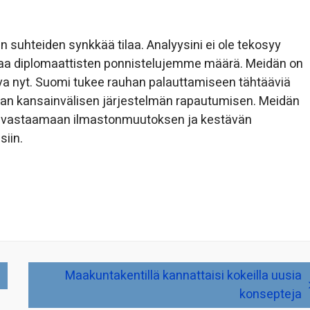
n suhteiden synkkää tilaa. Analyysini ei ole tekosyy
taa diplomaattisten ponnistelujemme määrä. Meidän on
ava nyt. Suomi tukee rauhan palauttamiseen tähtääviä
van kansainvälisen järjestelmän rapautumisen. Meidän
me vastaamaan ilmastonmuutoksen ja kestävän
siin.
Maakuntakentillä kannattaisi kokeilla uusia
konsepteja