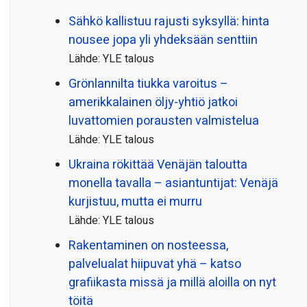
Sähkö kallistuu rajusti syksyllä: hinta
nousee jopa yli yhdeksään senttiin
Lähde: YLE talous
Grönlannilta tiukka varoitus –
amerikkalainen öljy-yhtiö jatkoi
luvattomien porausten valmistelua
Lähde: YLE talous
Ukraina rökittää Venäjän taloutta
monella tavalla – asiantuntijat: Venäjä
kurjistuu, mutta ei murru
Lähde: YLE talous
Rakentaminen on nosteessa,
palvelualat hiipuvat yhä – katso
grafiikasta missä ja millä aloilla on nyt
töitä