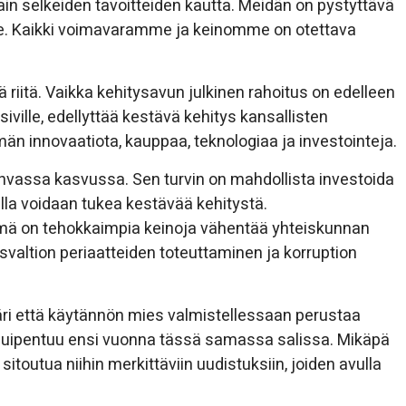
n selkeiden tavoitteiden kautta. Meidän on pystyttävä
. Kaikki voimavaramme ja keinomme on otettava
ä riitä. Vaikka kehitysavun julkinen rahoitus on edelleen
iville, edellyttää kestävä kehitys kansallisten
 innovaatiota, kauppaa, teknologiaa ja investointeja.
vassa kasvussa. Sen turvin on mahdollista investoida
oilla voidaan tukea kestävää kehitystä.
lmä on tehokkaimpia keinoja vähentää yhteiskunnan
svaltion periaatteiden toteuttaminen ja korruption
äri että käytännön mies valmistellessaan perustaa
si huipentuu ensi vuonna tässä samassa salissa. Mikäpä
sitoutua niihin merkittäviin uudistuksiin, joiden avulla