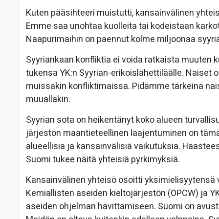
Kuten pääsihteeri muistutti, kansainvälinen yhte
Emme saa unohtaa kuolleita tai kodeistaan karkote
Naapurimaihin on paennut kolme miljoonaa syyria
Syyriankaan konfliktia ei voida ratkaista muuten k
tukensa YK:n Syyrian-erikoislähettiläälle. Naiset
muissakin konfliktimaissa. Pidämme tärkeinä nai
muuallakin.
Syyrian sota on heikentänyt koko alueen turvallis
järjestön maantieteellinen laajentuminen on tämän 
alueellisia ja kansainvälisiä vaikutuksia. Haastees
Suomi tukee näitä yhteisiä pyrkimyksiä.
Kansainvälinen yhteisö osoitti yksimielisyytensä
Kemiallisten aseiden kieltojärjestön (OPCW) ja YK
aseiden ohjelman hävittämiseen. Suomi on avust