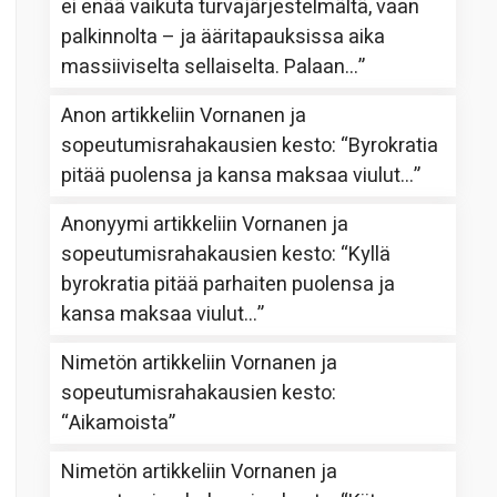
ei enää vaikuta turvajärjestelmältä, vaan
palkinnolta – ja ääritapauksissa aika
massiiviselta sellaiselta. Palaan…
”
Anon
artikkeliin
Vornanen ja
sopeutumisrahakausien kesto
: “
Byrokratia
pitää puolensa ja kansa maksaa viulut…
”
Anonyymi
artikkeliin
Vornanen ja
sopeutumisrahakausien kesto
: “
Kyllä
byrokratia pitää parhaiten puolensa ja
kansa maksaa viulut…
”
Nimetön
artikkeliin
Vornanen ja
sopeutumisrahakausien kesto
:
“
Aikamoista
”
Nimetön
artikkeliin
Vornanen ja