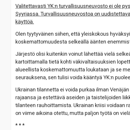
Valitettavasti YK:n turvallisuusneuvosto ei ole 
Syyriassa. Turvallisuusneuvostoa on uudistettava
käyttöä.
Olen tyytyväinen siihen, että yleiskokous hyväks
koskemattomuudesta selkeällä äänten enemmistö
Järjestö olisi kuitenkin voinut lähettää vielä se
kartoittamalla tietä kohti väkivaltaisuuksien lope
alueellista koskemattomuutta loukataan ja se m
seurauksena, sen tulisi voida kääntyä YK:n puole
Ukrainan tilannetta ei voida purkaa ilman Venäjän 
rajaansa ja estettävä aseiden ja taistelijoiden li
tilanteen rauhoittamista. Ukrainan kriisi voidaan r
on viime aikoina otettu, mutta paljon työtä on viel
* * *