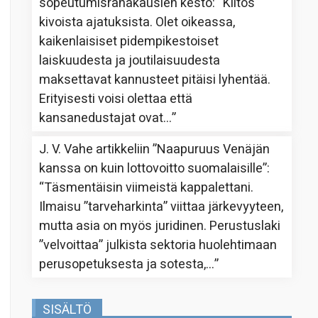
sopeutumisrahakausien kesto
: “
Kiitos
kivoista ajatuksista. Olet oikeassa,
kaikenlaisiset pidempikestoiset
laiskuudesta ja joutilaisuudesta
maksettavat kannusteet pitäisi lyhentää.
Erityisesti voisi olettaa että
kansanedustajat ovat…
”
J. V. Vahe
artikkeliin
”Naapuruus Venäjän
kanssa on kuin lottovoitto suomalaisille”
:
“
Täsmentäisin viimeistä kappalettani.
Ilmaisu ”tarveharkinta” viittaa järkevyyteen,
mutta asia on myös juridinen. Perustuslaki
”velvoittaa” julkista sektoria huolehtimaan
perusopetuksesta ja sotesta,…
”
SISÄLTÖ