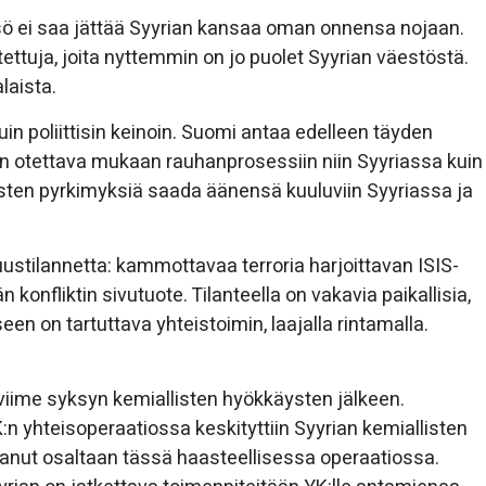
isö ei saa jättää Syyrian kansaa oman onnensa nojaan.
ttuja, joita nyttemmin on jo puolet Syyrian väestöstä.
laista.
uin poliittisin keinoin. Suomi antaa edelleen täyden
 on otettava mukaan rauhanprosessiin niin Syyriassa kuin
sten pyrkimyksiä saada äänensä kuuluviin Syyriassa ja
uustilannetta: kammottavaa terroria harjoittavan ISIS-
konfliktin sivutuote. Tilanteella on vakavia paikallisia,
een on tartuttava yhteistoimin, laajalla rintamalla.
 viime syksyn kemiallisten hyökkäysten jälkeen.
:n yhteisoperaatiossa keskityttiin Syyrian kemiallisten
anut osaltaan tässä haasteellisessa operaatiossa.