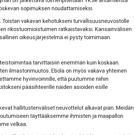
yrian on jatkettava toimenpiteitään YK:lle antamiensa
 koskevan sopimuksen noudattamiseksi.
. Toistan vakavan kehotukseni turvallisuusneuvostolle
älisen rikostuomioistuimen ratkaistavaksi. Kansainvälisen
nsallinen oikeusjärjestelmä ei pysty toimimaan.
a yhteistoimintaa tarvittaisiin enemmän kuin koskaan.
 kuten ilmastonmuutos. Ebola on myös vakava yhteinen
eettamme hyvinvoinnille, että puutumme niihin
itokseni pääsihteerille näiden asioiden esille
kevat hallitustenväliset neuvottelut alkavat pian. Meidän
itoutumiseen täyttääksemme ihmisten ja maapallon
mme velkaa.