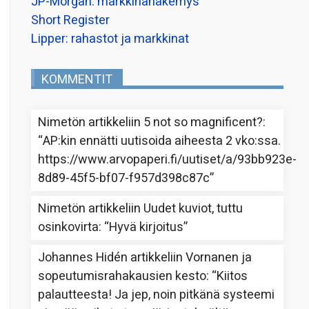
JP-Morgan: markkinanäkemys
Short Register
Lipper: rahastot ja markkinat
KOMMENTIT
Nimetön
artikkeliin
5 not so magnificent?
:
“
AP:kin ennätti uutisoida aiheesta 2 vko:ssa.
https://www.arvopaperi.fi/uutiset/a/93bb923e-
8d89-45f5-bf07-f957d398c87c
”
Nimetön
artikkeliin
Uudet kuviot, tuttu
osinkovirta
: “
Hyvä kirjoitus
”
Johannes Hidén
artikkeliin
Vornanen ja
sopeutumisrahakausien kesto
: “
Kiitos
palautteesta! Ja jep, noin pitkänä systeemi