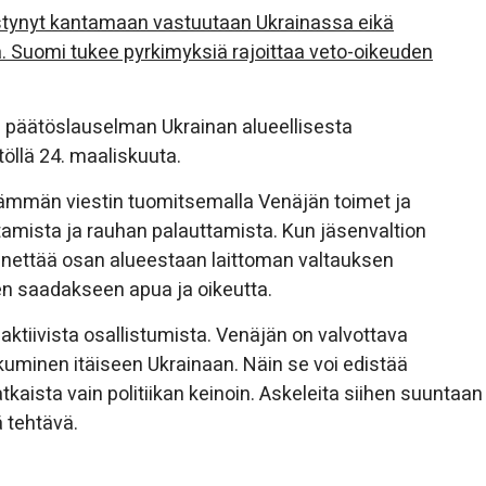
pystynyt kantamaan vastuutaan Ukrainassa eikä
. Suomi tukee pyrkimyksiä rajoittaa veto-oikeuden
yi päätöslauselman Ukrainan alueellisesta
llä 24. maaliskuuta.
lkeämmän viestin tuomitsemalla Venäjän toimet ja
ttamista ja rauhan palauttamista. Kun jäsenvaltion
enettää osan alueestaan laittoman valtauksen
en saadakseen apua ja oikeutta.
aktiivista osallistumista. Venäjän on valvottava
ikkuminen itäiseen Ukrainaan. Näin se voi edistää
atkaista vain politiikan keinoin. Askeleita siihen suuntaan
ä tehtävä.