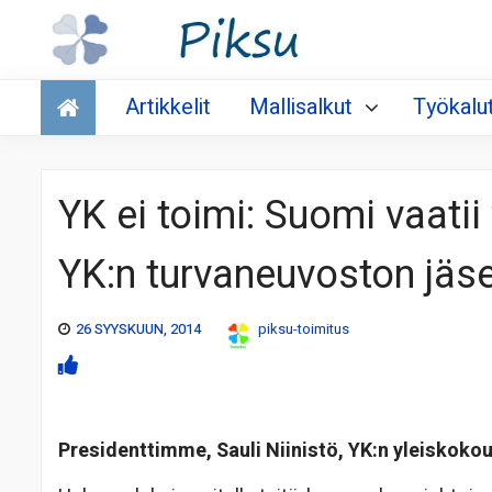
Talous
Artikkelit
Mallisalkut
Työkalu
YK ei toimi: Suomi vaati
YK:n turvaneuvoston jäs
26 SYYSKUUN, 2014
piksu-toimitus
Presidenttimme, Sauli Niinistö, YK:n yleiskokou