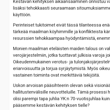
Kestävän kehityksen aikaansaaminen onnistuu vai
lisäksi tehokkaasti seuraamaan sitoumuksiamme
käyttöön.
Perinteiset tukitoimet eivät tässä tilanteessa enä
tärkeää maailman köyhimmille ja konflikteista kärs
resurssien tehokkaampaa hyödyntämistä, enemmän
Monien maailman eteläisten maiden talous on vah
verojärjestelmiin, jotka tuottavat julkisia varoja j
Oikeudenmukainen verotus- ja tulonjakojärjeste
eriarvoisuutta ja torjua syrjäytymistä. Myös oikeu
vastainen toiminta ovat merkittäviä tekijöitä.
Uskon arvoisan pääsihteerin olevan sekä visionä
hallitustenvälisille neuvotteluille. Tämä proses
olisi parempi tapa juhlia YK:n 70-vuotisjuhlaa kuin 
pääsemme kestävän kehityksen tielle?