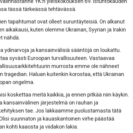
a, valinnastanne YK:n yleiskokouksen 69. istuntokauden
ensa tässä tärkeässä tehtävässä.
en tapahtumat ovat olleet suruntäyteisiä. On alkanut
ien aikakausi, kuten olemme Ukrainan, Syyrian ja Irakin
t nähdä.
a ydinarvoja ja kansainvälisiä sääntöjä on loukattu.
uttaa syvästi Euroopan turvallisuuteen. Vastaavaa
allisuusarkkitehtuurin murrosta emme ole nähneet
en tragedian. Haluan kuitenkin korostaa, että Ukrainan
uroopan ongelma.
isi koskettaa meitä kaikkia, ja ennen pitkää niin käykin.
a kansainvälinen järjestelmä on rauhan ja
a kehityksen tae. Jos lakkaamme puolustamasta tätä
Olisi suunnaton ja kauaskantoinen virhe päästää
 kohti kaaosta ja viidakon lakia.