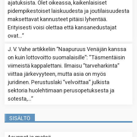
ajatuksista. Olet oikeassa, kaikenlaisiset
pidempikestoiset laiskuudesta ja joutilaisuudesta
maksettavat kannusteet pitäisi lyhentää.
Erityisesti voisi olettaa että kansanedustajat
ovat…
”
J. V. Vahe
artikkeliin
”Naapuruus Venäjän kanssa
on kuin lottovoitto suomalaisille”
: “
Täsmentäisin
viimeistä kappalettani. Ilmaisu ”tarveharkinta”
viittaa järkevyyteen, mutta asia on myös
juridinen. Perustuslaki ”velvoittaa” julkista
sektoria huolehtimaan perusopetuksesta ja
sotesta,…
”
SISÄLTÖ