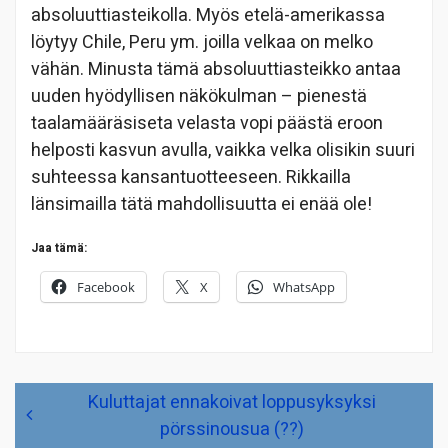
absoluuttiasteikolla. Myös etelä-amerikassa
löytyy Chile, Peru ym. joilla velkaa on melko
vähän. Minusta tämä absoluuttiasteikko antaa
uuden hyödyllisen näkökulman – pienestä
taalamääräsiseta velasta vopi päästä eroon
helposti kasvun avulla, vaikka velka olisikin suuri
suhteessa kansantuotteeseen. Rikkailla
länsimailla tätä mahdollisuutta ei enää ole!
Jaa tämä:
Facebook
X
WhatsApp
Artikkelien
Kuluttajat ennakoivat loppusyksyksi
selaus
pörssinousua (??)