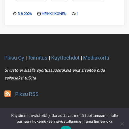
3.8.2026
HEIKKI IKONEN
1
Piksu Oy
|
Toimitus
|
Käyttöehdot
|
Mediakortti
Sivusto ei sisällä sijoitussuosituksia eikä sisältöä pidä
sellaiseksi tulkita
Piksu RSS
Käytämme evästeitä jotka auttavat meitä tuottamaan sinulle
parhaan kokemuksen sivustollamme. Tämä lienee ok?