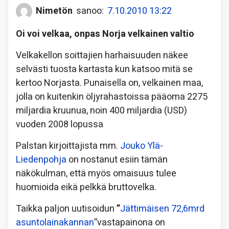
Nimetön
sanoo:
7.10.2010 13:22
Oi voi velkaa, onpas Norja velkainen valtio
Velkakellon soittajien harhaisuuden näkee
selvästi tuosta kartasta kun katsoo mitä se
kertoo Norjasta. Punaisella on, velkainen maa,
jolla on kuitenkin öljyrahastoissa pääoma 2275
miljardia kruunua, noin 400 miljardia (USD)
vuoden 2008 lopussa
Palstan kirjoittajista mm.
Jouko Ylä-
Liedenpohja
on nostanut esiin tämän
näkökulman, että myös omaisuus tulee
huomioida eikä pelkkä bruttovelka.
Taikka paljon uutisoidun
”
Jättimäisen 72,6mrd
asuntolainakannan
”vastapainona on