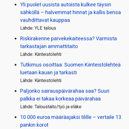
Yli puolet uusista autoista kulkee täysin
sähköllä – halvemmat hinnat ja kallis bensa
vauhdittavat kauppaa
Lähde: YLE talous
Riskirakenne parvekekaiteessa? Varmista
tarkastajan ammattitaito
Lähde: Kiinteistölehti
Tutkimus osoittaa: Suomen Kiinteistölehteä
luetaan kauan ja tarkasti
Lähde: Kiinteistölehti
Paljonko sairauspäivä­rahaa saa? Suuri
palkka ei takaa korkeaa päivärahaa
Lähde: Taloustaito/työ ja eläke
10 000 euroa määräajaksi tilille – vertaile 13
pankin korot