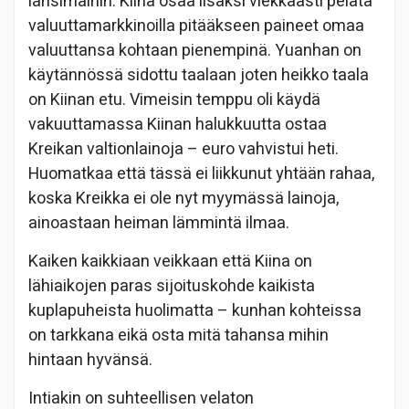
länsimaihin. Kiina osaa lisäksi viekkaasti pelata
valuuttamarkkinoilla pitääkseen paineet omaa
valuuttansa kohtaan pienempinä. Yuanhan on
käytännössä sidottu taalaan joten heikko taala
on Kiinan etu. Vimeisin temppu oli käydä
vakuuttamassa Kiinan halukkuutta ostaa
Kreikan valtionlainoja – euro vahvistui heti.
Huomatkaa että tässä ei liikkunut yhtään rahaa,
koska Kreikka ei ole nyt myymässä lainoja,
ainoastaan heiman lämmintä ilmaa.
Kaiken kaikkiaan veikkaan että Kiina on
lähiaikojen paras sijoituskohde kaikista
kuplapuheista huolimatta – kunhan kohteissa
on tarkkana eikä osta mitä tahansa mihin
hintaan hyvänsä.
Intiakin on suhteellisen velaton