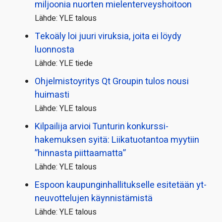
miljoonia nuorten mielenterveyshoitoon
Lähde: YLE talous
Tekoäly loi juuri viruksia, joita ei löydy
luonnosta
Lähde: YLE tiede
Ohjelmistoyritys Qt Groupin tulos nousi
huimasti
Lähde: YLE talous
Kilpailija arvioi Tunturin konkurssi­
hakemuksen syitä: Liikatuotantoa myytiin
”hinnasta piittaamatta”
Lähde: YLE talous
Espoon kaupungin­hallitukselle esitetään yt-
neuvottelujen käynnistämistä
Lähde: YLE talous