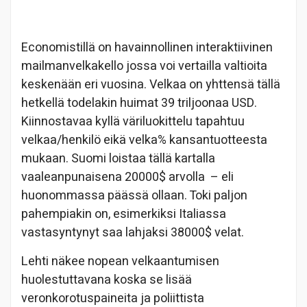
Economistillä on havainnollinen interaktiivinen
mailmanvelkakello jossa voi vertailla valtioita
keskenään eri vuosina. Velkaa on yhttensä tällä
hetkellä todelakin huimat 39 triljoonaa USD.
Kiinnostavaa kyllä väriluokittelu tapahtuu
velkaa/henkilö eikä velka% kansantuotteesta
mukaan. Suomi loistaa tällä kartalla
vaaleanpunaisena 20000$ arvolla – eli
huonommassa päässä ollaan. Toki paljon
pahempiakin on, esimerkiksi Italiassa
vastasyntynyt saa lahjaksi 38000$ velat.
Lehti näkee nopean velkaantumisen
huolestuttavana koska se lisää
veronkorotuspaineita ja poliittista