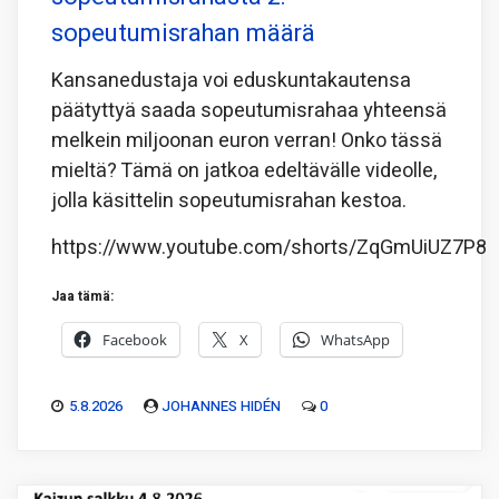
sopeutumisrahan määrä
Kansanedustaja voi eduskuntakautensa
päätyttyä saada sopeutumisrahaa yhteensä
melkein miljoonan euron verran! Onko tässä
mieltä? Tämä on jatkoa edeltävälle videolle,
jolla käsittelin sopeutumisrahan kestoa.
https://www.youtube.com/shorts/ZqGmUiUZ7P8
Jaa tämä:
Facebook
X
WhatsApp
5.8.2026
JOHANNES HIDÉN
0