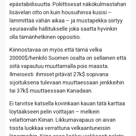
epästabiilisuutta. Poliittisesat näkökulmastahan
lisävelan otto on kuin housuihinsa kusisi –
lämmittää vähän aikaa – ja mustapekka siirtyy
seuraavalle hallitukselle joka saatta hyvinkin
olla tämänhetkinen oppositio.
Kiinnostavaa on myös että tämä velka
20000$/henkilö Suomen osalta on sellainen että
siitä vapautuu muuttamalla pois maasta.
Ilmeisesti ihmiset pitävät 27k$ sopivana
sijoituksena tulevaan muuttaessaan jenkkeihin
tai 37k$ muuttaessaan Kanadaan.
Ei tarvitse katsella kovinkaan kauan tätä karttaa
löytääkseen pelin voittajan – melkein
velattoman Kiinan. Likkumavapaus on aivan
toista luokkaa verrattuna velkaantuneisiin