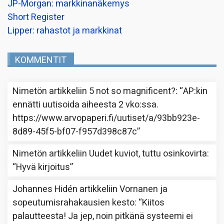
JP-Morgan: markkinanäkemys
Short Register
Lipper: rahastot ja markkinat
KOMMENTIT
Nimetön
artikkeliin
5 not so magnificent?
: “
AP:kin
ennätti uutisoida aiheesta 2 vko:ssa.
https://www.arvopaperi.fi/uutiset/a/93bb923e-
8d89-45f5-bf07-f957d398c87c
”
Nimetön
artikkeliin
Uudet kuviot, tuttu osinkovirta
:
“
Hyvä kirjoitus
”
Johannes Hidén
artikkeliin
Vornanen ja
sopeutumisrahakausien kesto
: “
Kiitos
palautteesta! Ja jep, noin pitkänä systeemi ei