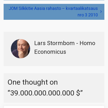
JOM Silkkitie Aasia rahasto – kvartaalikatsaus
nro 3 2010
Lars Stormbom - Homo
Economicus
One thought on
“
39.000.000.000.000 $
”