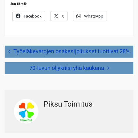
Jaa tämä:
Facebook
X
WhatsApp
Artikkelien
Työeläkevarojen osakesijoitukset tuottivat 28%
selaus
70-luvun öljykriisi yhä kaukana
Piksu Toimitus