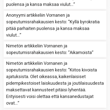
puolensa ja kansa maksaa viulut…
”
Anonyymi
artikkeliin
Vornanen ja
sopeutumisrahakausien kesto
: “
Kyllä byrokratia
pitää parhaiten puolensa ja kansa maksaa
viulut…
”
Nimetön
artikkeliin
Vornanen ja
sopeutumisrahakausien kesto
: “
Aikamoista
”
Nimetön
artikkeliin
Vornanen ja
sopeutumisrahakausien kesto
: “
Kiitos kivoista
ajatuksista. Olet oikeassa, kaikenlaisiset
pidempikestoiset laiskuudesta ja joutilaisuudesta
maksettavat kannusteet pitäisi lyhentää.
Erityisesti voisi olettaa että kansanedustajat
ovat…
”