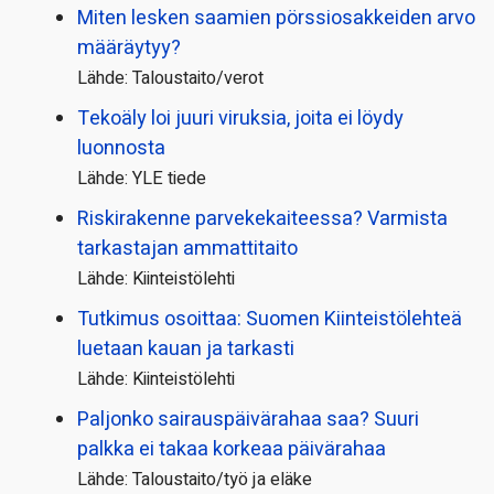
Miten lesken saamien pörssi­osakkeiden arvo
määräytyy?
Lähde: Taloustaito/verot
Tekoäly loi juuri viruksia, joita ei löydy
luonnosta
Lähde: YLE tiede
Riskirakenne parvekekaiteessa? Varmista
tarkastajan ammattitaito
Lähde: Kiinteistölehti
Tutkimus osoittaa: Suomen Kiinteistölehteä
luetaan kauan ja tarkasti
Lähde: Kiinteistölehti
Paljonko sairauspäivä­rahaa saa? Suuri
palkka ei takaa korkeaa päivärahaa
Lähde: Taloustaito/työ ja eläke