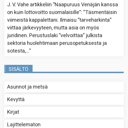
J. V. Vahe
artikkeliin
”Naapuruus Venäjän kanssa
on kuin lottovoitto suomalaisille”
: “
Täsmentäisin
viimeistä kappalettani. Ilmaisu ”tarveharkinta”
viittaa järkevyyteen, mutta asia on myös
juridinen. Perustuslaki ”velvoittaa” julkista
sektoria huolehtimaan perusopetuksesta ja
sotesta,…
”
SISÄLTÖ
Asunnot ja metsä
Kevyttä
Kirjat
Lajittelematon