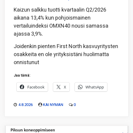
Kaizun salkku tuotti kvartaalin Q2/2026
aikana 13,4% kun pohjoismainen
vertailuindeksi OMXN40 nousi samassa
ajassa 3,9%.
Joidenkin pienten First North kasvuyritysten
osakkeita en ole yrityksistäni huolimatta
onnistunut
Jaa tämä:
Facebook
X
WhatsApp
4.8.2026
KAI NYMAN
0