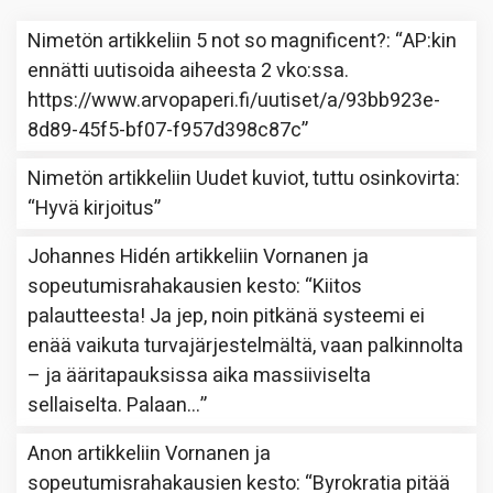
Nimetön
artikkeliin
5 not so magnificent?
: “
AP:kin
ennätti uutisoida aiheesta 2 vko:ssa.
https://www.arvopaperi.fi/uutiset/a/93bb923e-
8d89-45f5-bf07-f957d398c87c
”
Nimetön
artikkeliin
Uudet kuviot, tuttu osinkovirta
:
“
Hyvä kirjoitus
”
Johannes Hidén
artikkeliin
Vornanen ja
sopeutumisrahakausien kesto
: “
Kiitos
palautteesta! Ja jep, noin pitkänä systeemi ei
enää vaikuta turvajärjestelmältä, vaan palkinnolta
– ja ääritapauksissa aika massiiviselta
sellaiselta. Palaan…
”
Anon
artikkeliin
Vornanen ja
sopeutumisrahakausien kesto
: “
Byrokratia pitää