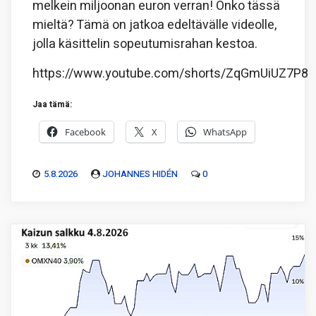
melkein miljoonan euron verran! Onko tässä
mieltä? Tämä on jatkoa edeltävälle videolle,
jolla käsittelin sopeutumisrahan kestoa.
https://www.youtube.com/shorts/ZqGmUiUZ7P8
Jaa tämä:
Facebook
X
WhatsApp
5.8.2026
JOHANNES HIDÉN
0