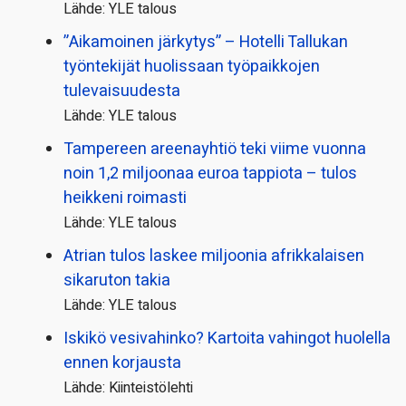
Lähde: YLE talous
”Aikamoinen järkytys” – Hotelli Tallukan
työntekijät huolissaan työpaikkojen
tulevaisuudesta
Lähde: YLE talous
Tampereen areenayhtiö teki viime vuonna
noin 1,2 miljoonaa euroa tappiota – tulos
heikkeni roimasti
Lähde: YLE talous
Atrian tulos laskee miljoonia afrikkalaisen
sikaruton takia
Lähde: YLE talous
Iskikö vesivahinko? Kartoita vahingot huolella
ennen korjausta
Lähde: Kiinteistölehti