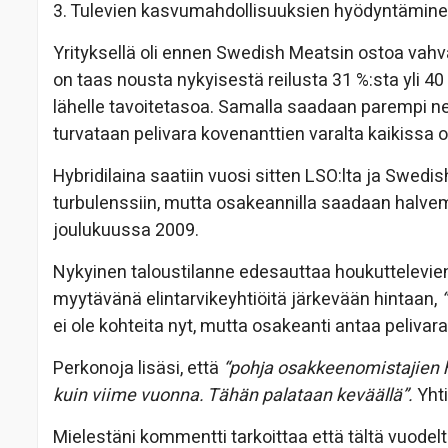
3. Tulevien kasvumahdollisuuksien hyödyntämin
Yrityksellä oli ennen Swedish Meatsin ostoa vahv
on taas nousta nykyisestä reilusta 31 %:sta yli 40
lähelle tavoitetasoa. Samalla saadaan parempi ne
turvataan pelivara kovenanttien varalta kaikissa 
Hybridilaina saatiin vuosi sitten LSO:lta ja Swedi
turbulenssiin, mutta osakeannilla saadaan halvem
joulukuussa 2009.
Nykyinen taloustilanne edesauttaa houkuttelevien 
myytävänä elintarvikeyhtiöitä järkevään hintaan,
ei ole kohteita nyt, mutta osakeanti antaa pelivara
Perkonoja lisäsi, että
“pohja osakkeenomistajien
kuin viime vuonna. Tähän palataan keväällä”.
Yhti
Mielestäni kommentti tarkoittaa että tältä vuod