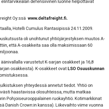
elintarvikealan defensiivinen luonne helpottavat
 Freight Oy:ssä
www.deltafreight.fi.
aalla, Hotelli Cumulus Rantasipissä 24.11.2009.
kouskutsusta oli unohtunut yhtiöjärjestyksen muutos A-
iin, että A-osakkeita saa olla maksimissaan 60
miljoonaa.
äänivallalla varustetut K-sarjan osakkeet ja 16,8
sarjan osakkeista). K-osakkeet ovat
LSO Osuuskunnan
 omistuksessa.
julkistuksen yhteydessä annetut tiedot. Yhtiö on
västi haastavissa olosuhteissa, mutta matkaa
 suurin Pohjoiseurooppalainen ruokayhtiö. Kotimarkkinat
essä Danish Crown:in kanssa). Liikevaihto viime vuonna