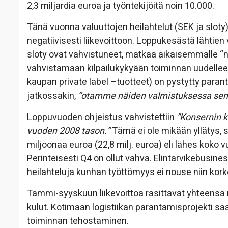
2,3 miljardia euroa ja työntekijöitä noin 10.000.
Tänä vuonna valuuttojen heilahtelut (SEK ja sloty)
negatiivisesti liikevoittoon. Loppukesästä lähtien
sloty ovat vahvistuneet, matkaa aikaisemmalle “no
vahvistamaan kilpailukykyään toiminnan uudelleenj
kaupan private label –tuotteet) on pystytty pa
jatkossakin,
“otamme näiden valmistuksessa sen 
Loppuvuoden ohjeistus vahvistettiin
“Konsernin k
vuoden 2008 tason.”
Tämä ei ole mikään yllätys, s
miljoonaa euroa (22,8 milj. euroa) eli lähes koko v
Perinteisesti Q4 on ollut vahva. Elintarvikebusine
heilahteluja kunhan työttömyys ei nouse niin kor
Tammi-syyskuun liikevoittoa rasittavat yhteensä n
kulut. Kotimaan logistiikan parantamisprojekti s
toiminnan tehostaminen.