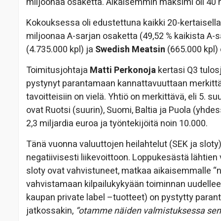
miljoonaa osaketta. Aikaisemmin maksimi oli 40 
Kokouksessa oli edustettuna kaikki 20-kertaisella 
miljoonaa A-sarjan osaketta (49,52 % kaikista A-
(4.735.000 kpl) ja
Swedish Meatsin
(665.000 kpl)
Toimitusjohtaja
Matti Perkonoja
kertasi Q3 tulos
pystynyt parantamaan kannattavuuttaan merkittä
tavoitteisiin on vielä. Yhtiö on merkittävä, eli 5.
ovat Ruotsi (suurin), Suomi, Baltia ja Puola (yhd
2,3 miljardia euroa ja työntekijöitä noin 10.000.
Tänä vuonna valuuttojen heilahtelut (SEK ja sloty)
negatiivisesti liikevoittoon. Loppukesästä lähtien
sloty ovat vahvistuneet, matkaa aikaisemmalle “no
vahvistamaan kilpailukykyään toiminnan uudelleenj
kaupan private label –tuotteet) on pystytty pa
jatkossakin,
“otamme näiden valmistuksessa sen 