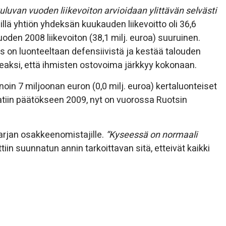
uluvan vuoden liikevoiton arvioidaan ylittävän selvästi
illä yhtiön yhdeksän kuukauden liikevoitto oli 36,6
uoden 2008 liikevoiton (38,1 milj. euroa) suuruinen.
ss on luonteeltaan defensiivistä ja kestää talouden
keaksi, että ihmisten ostovoima järkkyy kokonaan.
oin 7 miljoonan euron (0,0 milj. euroa) kertaluonteiset
aatiin päätökseen 2009, nyt on vuorossa Ruotsin
arjan osakkeenomistajille.
“Kyseessä on normaali
iin suunnatun annin tarkoittavan sitä, etteivät kaikki