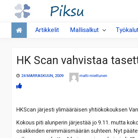
Talous
Artikkelit
Mallisalkut
Työkalu
HK Scan vahvistaa taset
24 MARRASKUUN, 2009
matti-miettunen
HKScan järjesti ylimääräisen yhtiökokouksen Vant
Kokous piti alunperin järjestää jo 9.11. mutta ko
osakkeiden enimmäismäärän suhteen. Nyt päätett