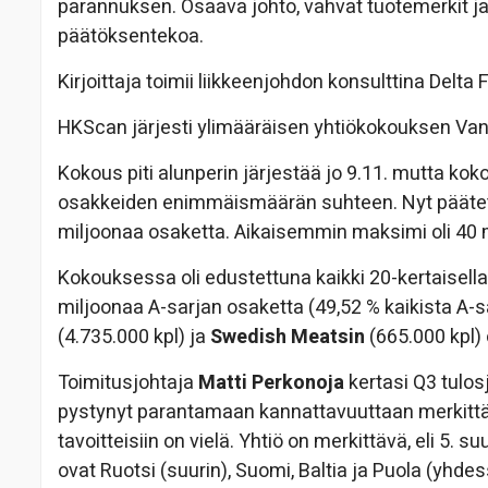
parannuksen. Osaava johto, vahvat tuotemerkit ja 
päätöksentekoa.
Kirjoittaja toimii liikkeenjohdon konsulttina Delta
HKScan järjesti ylimääräisen yhtiökokouksen Vant
Kokous piti alunperin järjestää jo 9.11. mutta ko
osakkeiden enimmäismäärän suhteen. Nyt päätett
miljoonaa osaketta. Aikaisemmin maksimi oli 40 
Kokouksessa oli edustettuna kaikki 20-kertaisella 
miljoonaa A-sarjan osaketta (49,52 % kaikista A-
(4.735.000 kpl) ja
Swedish Meatsin
(665.000 kpl)
Toimitusjohtaja
Matti Perkonoja
kertasi Q3 tulos
pystynyt parantamaan kannattavuuttaan merkittä
tavoitteisiin on vielä. Yhtiö on merkittävä, eli 5.
ovat Ruotsi (suurin), Suomi, Baltia ja Puola (yhd