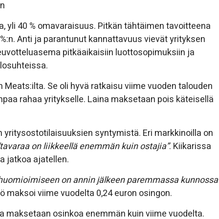
en
a, yli 40 % omavaraisuus. Pitkän tähtäimen tavoitteena
 %:n. Anti ja parantunut kannattavuus vievät yrityksen
uvotteluasema pitkäaikaisiin luottosopimuksiin ja
olosuhteissa.
sh Meats:ilta. Se oli hyvä ratkaisu viime vuoden talouden
paa rahaa yritykselle. Laina maksetaan pois käteisellä
yritysostotilaisuuksien syntymistä. Eri markkinoilla on
“tavaraa on liikkeellä enemmän kuin ostajia”
. Kiikarissa
a jatkoa ajatellen.
 huomioimiseen on annin jälkeen paremmassa kunnossa
ö maksoi viime vuodelta 0,24 euron osingon.
elta maksetaan osinkoa enemmän kuin viime vuodelta.