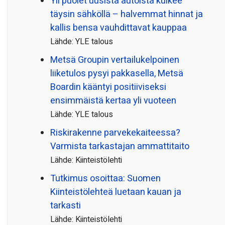
Yli puolet uusista autoista kulkee
täysin sähköllä – halvemmat hinnat ja
kallis bensa vauhdittavat kauppaa
Lähde: YLE talous
Metsä Groupin vertailu­kelpoinen
liiketulos pysyi pakkasella, Metsä
Boardin kääntyi positiiviseksi
ensimmäistä kertaa yli vuoteen
Lähde: YLE talous
Riskirakenne parvekekaiteessa?
Varmista tarkastajan ammattitaito
Lähde: Kiinteistölehti
Tutkimus osoittaa: Suomen
Kiinteistölehteä luetaan kauan ja
tarkasti
Lähde: Kiinteistölehti