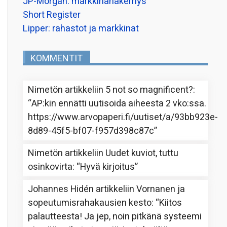
JP-Morgan: markkinanäkemys
Short Register
Lipper: rahastot ja markkinat
KOMMENTIT
Nimetön
artikkeliin
5 not so magnificent?
:
“
AP:kin ennätti uutisoida aiheesta 2 vko:ssa.
https://www.arvopaperi.fi/uutiset/a/93bb923e-
8d89-45f5-bf07-f957d398c87c
”
Nimetön
artikkeliin
Uudet kuviot, tuttu
osinkovirta
: “
Hyvä kirjoitus
”
Johannes Hidén
artikkeliin
Vornanen ja
sopeutumisrahakausien kesto
: “
Kiitos
palautteesta! Ja jep, noin pitkänä systeemi