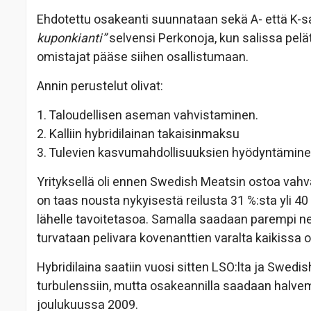
Ehdotettu osakeanti suunnataan sekä A- että K-s
kuponkianti”
selvensi Perkonoja, kun salissa pelätt
omistajat pääse siihen osallistumaan.
Annin perustelut olivat:
1. Taloudellisen aseman vahvistaminen.
2. Kalliin hybridilainan takaisinmaksu
3. Tulevien kasvumahdollisuuksien hyödyntämin
Yrityksellä oli ennen Swedish Meatsin ostoa vahv
on taas nousta nykyisestä reilusta 31 %:sta yli 40
lähelle tavoitetasoa. Samalla saadaan parempi ne
turvataan pelivara kovenanttien varalta kaikissa 
Hybridilaina saatiin vuosi sitten LSO:lta ja Swedi
turbulenssiin, mutta osakeannilla saadaan halvem
joulukuussa 2009.