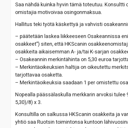
Saa nähdä kuinka hyvin tämä toteutuu. Konsultti 
omistajia motivoivaa osingonmaksua.
Hallitus teki työtä käskettyä ja vahvisti osakeann
– päätetään laskea liikkeeseen Osakeannissa enin
osakkeet”) siten, että HKScanin osakkeenomistaji
osakkeita aikaisemman A- ja/tai K-sarjan osak
– Osakeannin merkintähinta on 5,30 euroa tarjott
– Merkintäoikeuksien haltija on oikeutettu merki
tarjottavaa osaketta.
– Merkintäoikeuksia saadaan 1 per omistettu os
Nopealla päässälaskulla merkkarin arvoksi tulee 9
5,30)/8) x 3.
Konsultilla on salkussa HKScanin osakkeita ja va
yhtiö saa Ruotsin toimintonsa kuntoon lähivuosi