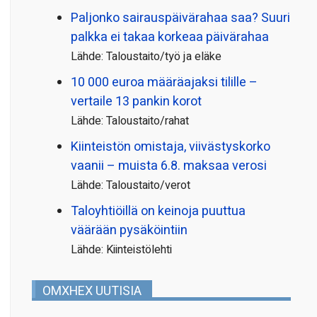
Paljonko sairauspäivä­rahaa saa? Suuri
palkka ei takaa korkeaa päivärahaa
Lähde: Taloustaito/työ ja eläke
10 000 euroa määräajaksi tilille –
vertaile 13 pankin korot
Lähde: Taloustaito/rahat
Kiinteistön omistaja, viivästyskorko
vaanii – muista 6.8. maksaa verosi
Lähde: Taloustaito/verot
Taloyhtiöillä on keinoja puuttua
väärään pysäköintiin
Lähde: Kiinteistölehti
OMXHEX UUTISIA