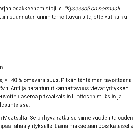
arjan osakkeenomistajille.
“Kyseessä on normaali
iin suunnatun annin tarkoittavan sitä, etteivät kaikki
en
a, yli 40 % omavaraisuus. Pitkän tähtäimen tavoitteena
 %:n. Anti ja parantunut kannattavuus vievät yrityksen
uvotteluasema pitkäaikaisiin luottosopimuksiin ja
olosuhteissa.
sh Meats:ilta. Se oli hyvä ratkaisu viime vuoden talouden
paa rahaa yritykselle. Laina maksetaan pois käteisellä