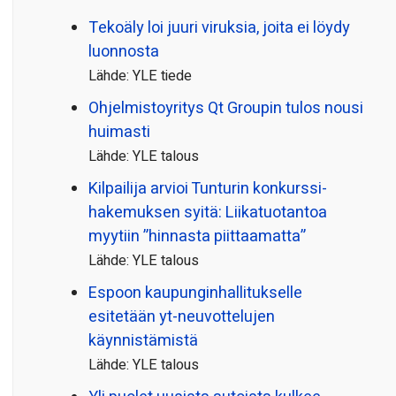
Tekoäly loi juuri viruksia, joita ei löydy
luonnosta
Lähde: YLE tiede
Ohjelmistoyritys Qt Groupin tulos nousi
huimasti
Lähde: YLE talous
Kilpailija arvioi Tunturin konkurssi­
hakemuksen syitä: Liikatuotantoa
myytiin ”hinnasta piittaamatta”
Lähde: YLE talous
Espoon kaupungin­hallitukselle
esitetään yt-neuvottelujen
käynnistämistä
Lähde: YLE talous