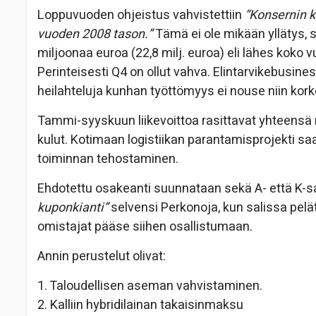
Loppuvuoden ohjeistus vahvistettiin
“Konsernin k
vuoden 2008 tason.”
Tämä ei ole mikään yllätys, s
miljoonaa euroa (22,8 milj. euroa) eli lähes koko v
Perinteisesti Q4 on ollut vahva. Elintarvikebusine
heilahteluja kunhan työttömyys ei nouse niin kor
Tammi-syyskuun liikevoittoa rasittavat yhteensä n
kulut. Kotimaan logistiikan parantamisprojekti s
toiminnan tehostaminen.
Ehdotettu osakeanti suunnataan sekä A- että K-s
kuponkianti”
selvensi Perkonoja, kun salissa pelätt
omistajat pääse siihen osallistumaan.
Annin perustelut olivat:
1. Taloudellisen aseman vahvistaminen.
2. Kalliin hybridilainan takaisinmaksu