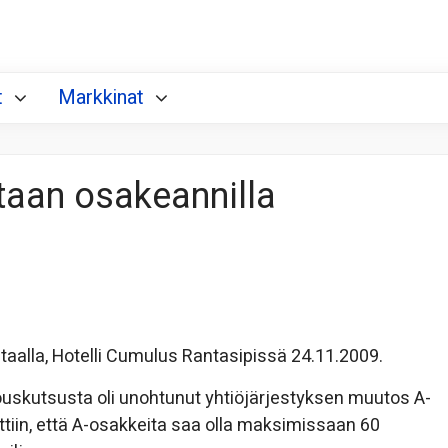
t
Markkinat
taan osakeannilla
aalla, Hotelli Cumulus Rantasipissä 24.11.2009.
kouskutsusta oli unohtunut yhtiöjärjestyksen muutos A-
iin, että A-osakkeita saa olla maksimissaan 60