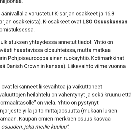
miljoonaa.
äänivallalla varustetut K-sarjan osakkeet ja 16,8
sarjan osakkeista). K-osakkeet ovat
LSO Osuuskunnan
 omistuksessa.
julkistuksen yhteydessä annetut tiedot. Yhtiö on
västi haastavissa olosuhteissa, mutta matkaa
 suurin Pohjoiseurooppalainen ruokayhtiö. Kotimarkkinat
essä Danish Crown:in kanssa). Liikevaihto viime vuonna
 ovat leikanneet liikevaihtoa ja vaikuttaneet
 valuuttojen heilahtelu on vähentynyt ja sekä kruunu että
rmaalitasolle” on vielä. Yhtiö on pystynyt
ärjestelyillä ja toimittajaosuutta (mukaan lukien
rantamaan. Kaupan omien merkkien osuus kasvaa
osuuden, joka meille kuuluu”
.