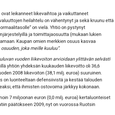
 ovat leikanneet liikevaihtoa ja vaikuttaneet
 valuuttojen heilahtelu on vähentynyt ja sekä kruunu että
rmaalitasolle” on vielä. Yhtiö on pystynyt
ärjestelyillä ja toimittajaosuutta (mukaan lukien
rantamaan. Kaupan omien merkkien osuus kasvaa
osuuden, joka meille kuuluu”
.
uluvan vuoden liikevoiton arvioidaan ylittävän selvästi
illä yhtiön yhdeksän kuukauden liikevoitto oli 36,6
uoden 2008 liikevoiton (38,1 milj. euroa) suuruinen.
ss on luonteeltaan defensiivistä ja kestää talouden
keaksi, että ihmisten ostovoima järkkyy kokonaan.
oin 7 miljoonan euron (0,0 milj. euroa) kertaluonteiset
aatiin päätökseen 2009, nyt on vuorossa Ruotsin