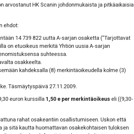
on arvostanut HK Scanin johdonmukaista ja pitkäaikaisia
in ehdot:
tään 14 739 822 uutta A-sarjan osaketta (”Tarjottavat
lla on etuoikeus merkitä Yhtiön uusia A-sarjan
keenomistuksensa suhteessa.
avalta osakkeelta.
tsemään kahdeksalla (8) merkintäoikeudella kolme (3)
ake. Täsmäytyspäivä 27.11.2009.
,30 euron kurssilla
1,50 e per merkintäoikeus
eli ((9,30-
rattuna rahat osakeantiin osallistumiseen. Uskon että
na ja sitä kautta huomattavan osakekohtaisen tuloksen