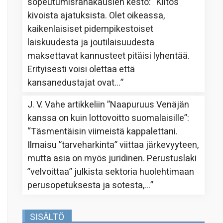
sopeutumisrahakausien kesto
: “
Kiitos
kivoista ajatuksista. Olet oikeassa,
kaikenlaisiset pidempikestoiset
laiskuudesta ja joutilaisuudesta
maksettavat kannusteet pitäisi lyhentää.
Erityisesti voisi olettaa että
kansanedustajat ovat…
”
J. V. Vahe
artikkeliin
”Naapuruus Venäjän
kanssa on kuin lottovoitto suomalaisille”
:
“
Täsmentäisin viimeistä kappalettani.
Ilmaisu ”tarveharkinta” viittaa järkevyyteen,
mutta asia on myös juridinen. Perustuslaki
”velvoittaa” julkista sektoria huolehtimaan
perusopetuksesta ja sotesta,…
”
SISÄLTÖ