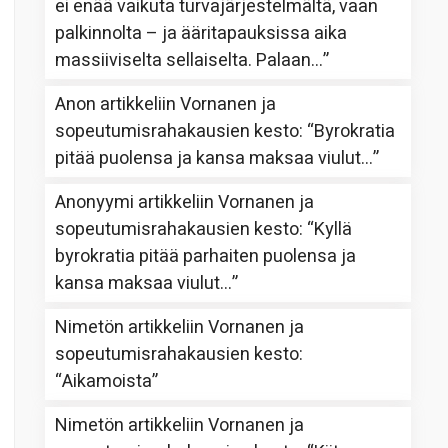
ei enää vaikuta turvajärjestelmältä, vaan
palkinnolta – ja ääritapauksissa aika
massiiviselta sellaiselta. Palaan…
”
Anon
artikkeliin
Vornanen ja
sopeutumisrahakausien kesto
: “
Byrokratia
pitää puolensa ja kansa maksaa viulut…
”
Anonyymi
artikkeliin
Vornanen ja
sopeutumisrahakausien kesto
: “
Kyllä
byrokratia pitää parhaiten puolensa ja
kansa maksaa viulut…
”
Nimetön
artikkeliin
Vornanen ja
sopeutumisrahakausien kesto
:
“
Aikamoista
”
Nimetön
artikkeliin
Vornanen ja