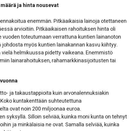
 määrä ja hinta nousevat
ennakoitua enemmän. Pitkäaikaisia lainoja otettaneen
ssä arvioitiin. Pitkäaikaisen rahoituksen hinta oli
me vuoden toteutumaan verrattuna kuntien lainanoton
 johdosta myös kuntien lainakannan kasvu kiihtyy.
a vielä helmikuussa pidetty vaikeana. Enemmistö
oimiin lainarahoituksen, rahamarkkinasijoitusten tai
 vuonna
tto- ja takaustappioita kuin arvonalennuksiakin
. Koko kuntakenttään suhteutettuna
ta ovat noin 200 miljoonaa euroa.
 syksyllä. Silloin selviää, kuinka moni kunta on tehnyt
hin ja minkälaisia ne ovat. Samalla selviää, kuinka