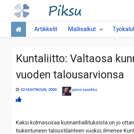
Talous
Artikkelit
Mallisalkut
Työkalu
Kuntaliitto: Valtaosa kun
vuoden talousarvionsa
02 HUHTIKUUN, 2009
janne-saarikko
Kaksi kolmasosaa kunnanhallituksista on jo otta
tiukentuneen taloustilanteen vuoksi, ilmenee Kunt