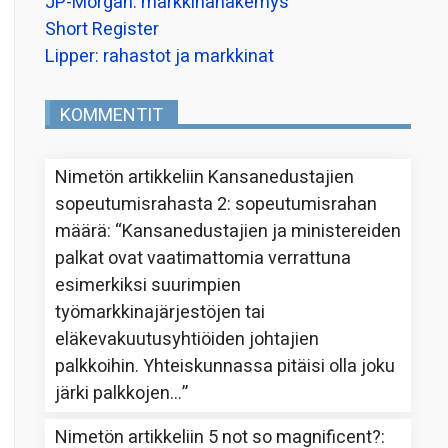
JP-Morgan: markkinanäkemys
Short Register
Lipper: rahastot ja markkinat
KOMMENTIT
Nimetön
artikkeliin
Kansanedustajien
sopeutumisrahasta 2: sopeutumisrahan
määrä
: “
Kansanedustajien ja ministereiden
palkat ovat vaatimattomia verrattuna
esimerkiksi suurimpien
työmarkkinajärjestöjen tai
eläkevakuutusyhtiöiden johtajien
palkkoihin. Yhteiskunnassa pitäisi olla joku
järki palkkojen…
”
Nimetön
artikkeliin
5 not so magnificent?
: