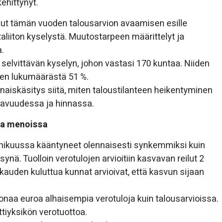
ehittynyt.
nut tämän vuoden talousarvion avaamisen esille
aliiton kyselystä. Muutostarpeen määrittelyt ja
.
 selvittävän kyselyn, johon vastasi 170 kuntaa. Niiden
ien lukumäärästä 51 %.
naiskäsitys siitä, miten taloustilanteen heikentyminen
atavuudessa ja hinnassa.
 ja menoissa
elmikuussa kääntyneet olennaisesti synkemmiksi kuin
nä. Tuolloin verotulojen arvioitiin kasvavan reilut 2
auden kuluttua kunnat arvioivat, että kasvun sijaan
onaa euroa alhaisempia verotuloja kuin talousarvioissa.
iyksikön verotuottoa.