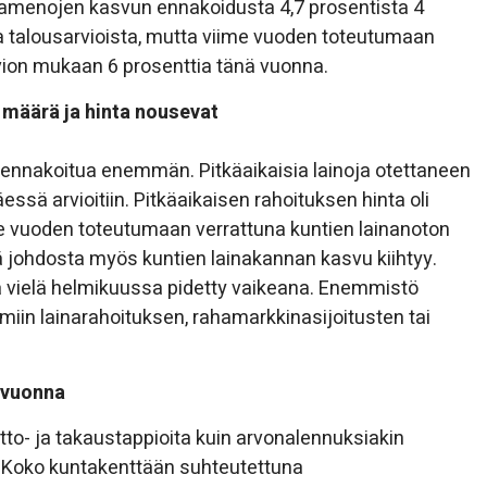
tamenojen kasvun ennakoidusta 4,7 prosentista 4
ia talousarvioista, mutta viime vuoden toteutumaan
vion mukaan 6 prosenttia tänä vuonna.
 määrä ja hinta nousevat
ennakoitua enemmän. Pitkäaikaisia lainoja otettaneen
ssä arvioitiin. Pitkäaikaisen rahoituksen hinta oli
me vuoden toteutumaan verrattuna kuntien lainanoton
 johdosta myös kuntien lainakannan kasvu kiihtyy.
a vielä helmikuussa pidetty vaikeana. Enemmistö
oimiin lainarahoituksen, rahamarkkinasijoitusten tai
 vuonna
tto- ja takaustappioita kuin arvonalennuksiakin
. Koko kuntakenttään suhteutettuna