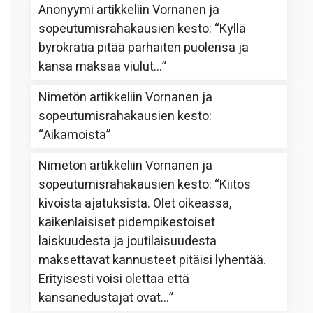
Anonyymi
artikkeliin
Vornanen ja
sopeutumisrahakausien kesto
: “
Kyllä
byrokratia pitää parhaiten puolensa ja
kansa maksaa viulut…
”
Nimetön
artikkeliin
Vornanen ja
sopeutumisrahakausien kesto
:
“
Aikamoista
”
Nimetön
artikkeliin
Vornanen ja
sopeutumisrahakausien kesto
: “
Kiitos
kivoista ajatuksista. Olet oikeassa,
kaikenlaisiset pidempikestoiset
laiskuudesta ja joutilaisuudesta
maksettavat kannusteet pitäisi lyhentää.
Erityisesti voisi olettaa että
kansanedustajat ovat…
”