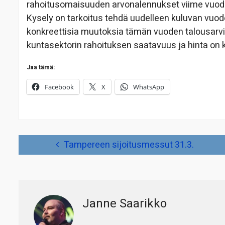
rahoitusomaisuuden arvonalennukset viime vuodel
Kysely on tarkoitus tehdä uudelleen kuluvan vuoden
konkreettisia muutoksia tämän vuoden talousarvioi
kuntasektorin rahoituksen saatavuus ja hinta on k
Jaa tämä:
Facebook
X
WhatsApp
Artikkelien
Tampereen sijoitusmessut 31.3.
selaus
Janne Saarikko