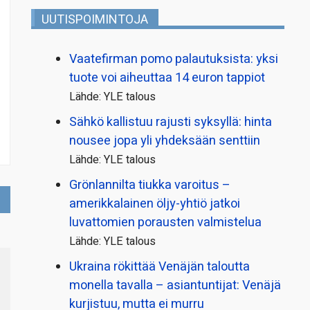
UUTISPOIMINTOJA
Vaatefirman pomo palautuksista: yksi
tuote voi aiheuttaa 14 euron tappiot
Lähde: YLE talous
Sähkö kallistuu rajusti syksyllä: hinta
nousee jopa yli yhdeksään senttiin
Lähde: YLE talous
Grönlannilta tiukka varoitus –
amerikkalainen öljy-yhtiö jatkoi
luvattomien porausten valmistelua
Lähde: YLE talous
Ukraina rökittää Venäjän taloutta
monella tavalla – asiantuntijat: Venäjä
kurjistuu, mutta ei murru