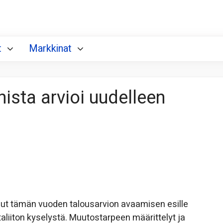
t
Markkinat
nista arvioi uudelleen
nut tämän vuoden talousarvion avaamisen esille
aliiton kyselystä. Muutostarpeen määrittelyt ja