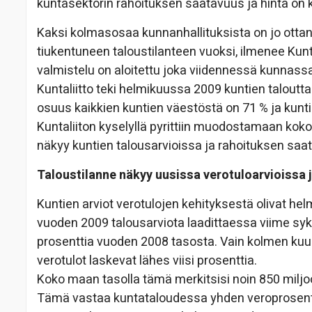
kuntasektorin rahoituksen saatavuus ja hinta on k
Kaksi kolmasosaa kunnanhallituksista on jo otta
tiukentuneen taloustilanteen vuoksi, ilmenee Kunt
valmistelu on aloitettu joka viidennessä kunnassa
Kuntaliitto teki helmikuussa 2009 kuntien taloutta
osuus kaikkien kuntien väestöstä on 71 % ja kunt
Kuntaliiton kyselyllä pyrittiin muodostamaan koko
näkyy kuntien talousarvioissa ja rahoituksen sa
Taloustilanne näkyy uusissa verotuloarvioissa
Kuntien arviot verotulojen kehityksestä olivat h
vuoden 2009 talousarviota laadittaessa viime syksy
prosenttia vuoden 2008 tasosta. Vain kolmen kuuk
verotulot laskevat lähes viisi prosenttia.
Koko maan tasolla tämä merkitsisi noin 850 miljo
Tämä vastaa kuntataloudessa yhden veroprosentt