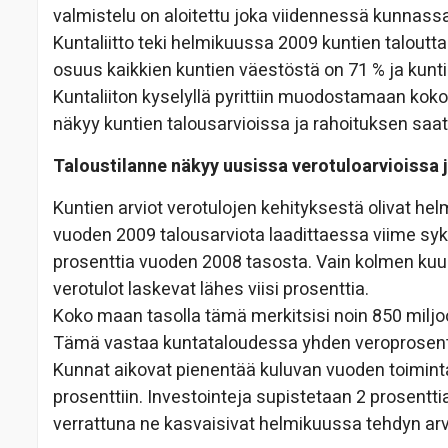
valmistelu on aloitettu joka viidennessä kunnassa
Kuntaliitto teki helmikuussa 2009 kuntien taloutta
osuus kaikkien kuntien väestöstä on 71 % ja kunt
Kuntaliiton kyselyllä pyrittiin muodostamaan koko
näkyy kuntien talousarvioissa ja rahoituksen sa
Taloustilanne näkyy uusissa verotuloarvioissa
Kuntien arviot verotulojen kehityksestä olivat h
vuoden 2009 talousarviota laadittaessa viime syksy
prosenttia vuoden 2008 tasosta. Vain kolmen kuuk
verotulot laskevat lähes viisi prosenttia.
Koko maan tasolla tämä merkitsisi noin 850 miljo
Tämä vastaa kuntataloudessa yhden veroprosentt
Kunnat aikovat pienentää kuluvan vuoden toimin
prosenttiin. Investointeja supistetaan 2 prosentt
verrattuna ne kasvaisivat helmikuussa tehdyn ar