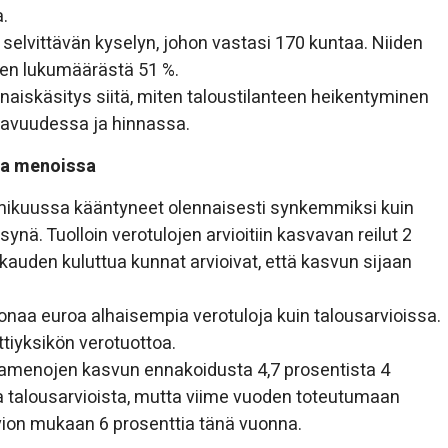
.
 selvittävän kyselyn, johon vastasi 170 kuntaa. Niiden
ien lukumäärästä 51 %.
naiskäsitys siitä, miten taloustilanteen heikentyminen
atavuudessa ja hinnassa.
 ja menoissa
elmikuussa kääntyneet olennaisesti synkemmiksi kuin
nä. Tuolloin verotulojen arvioitiin kasvavan reilut 2
auden kuluttua kunnat arvioivat, että kasvun sijaan
onaa euroa alhaisempia verotuloja kuin talousarvioissa.
iyksikön verotuottoa.
tamenojen kasvun ennakoidusta 4,7 prosentista 4
ia talousarvioista, mutta viime vuoden toteutumaan
vion mukaan 6 prosenttia tänä vuonna.