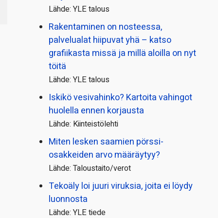
Lähde: YLE talous
Rakentaminen on nosteessa,
palvelualat hiipuvat yhä – katso
grafiikasta missä ja millä aloilla on nyt
töitä
Lähde: YLE talous
Iskikö vesivahinko? Kartoita vahingot
huolella ennen korjausta
Lähde: Kiinteistölehti
Miten lesken saamien pörssi­
osakkeiden arvo määräytyy?
Lähde: Taloustaito/verot
Tekoäly loi juuri viruksia, joita ei löydy
luonnosta
Lähde: YLE tiede