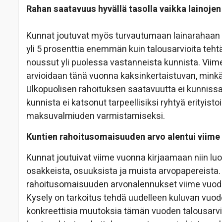
Rahan saatavuus hyvällä tasolla vaikka lainojen
Kunnat joutuvat myös turvautumaan lainarahaan 
yli 5 prosenttia enemmän kuin talousarvioita tehtäe
noussut yli puolessa vastanneista kunnista. Vii
arvioidaan tänä vuonna kaksinkertaistuvan, minkä
Ulkopuolisen rahoituksen saatavuutta ei kunniss
kunnista ei katsonut tarpeellisiksi ryhtyä erityist
maksuvalmiuden varmistamiseksi.
Kuntien rahoitusomaisuuden arvo alentui viime
Kunnat joutuivat viime vuonna kirjaamaan niin luo
osakkeista, osuuksista ja muista arvopapereista
rahoitusomaisuuden arvonalennukset viime vuodel
Kysely on tarkoitus tehdä uudelleen kuluvan vuoden
konkreettisia muutoksia tämän vuoden talousarvioi