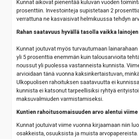
Kunnat aikovat pienentää kuluvan vuoden toimin
prosenttiin. Investointeja supistetaan 2 prosentt
verrattuna ne kasvaisivat helmikuussa tehdyn ar
Rahan saatavuus hyvällä tasolla vaikka lainojen
Kunnat joutuvat myös turvautumaan lainarahaan 
yli 5 prosenttia enemmän kuin talousarvioita tehtäe
noussut yli puolessa vastanneista kunnista. Vii
arvioidaan tänä vuonna kaksinkertaistuvan, minkä
Ulkopuolisen rahoituksen saatavuutta ei kunniss
kunnista ei katsonut tarpeellisiksi ryhtyä erityist
maksuvalmiuden varmistamiseksi.
Kuntien rahoitusomaisuuden arvo alentui viime
Kunnat joutuivat viime vuonna kirjaamaan niin luo
osakkeista, osuuksista ja muista arvopapereista