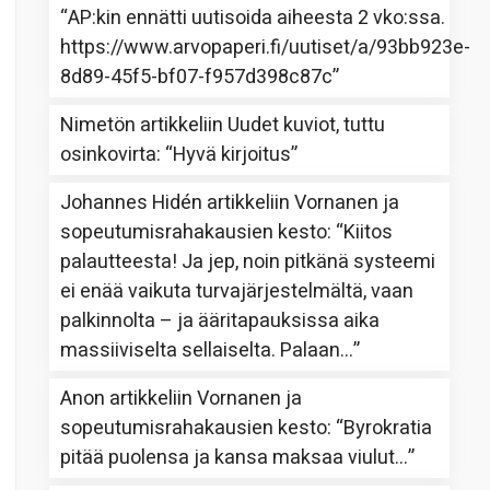
“
AP:kin ennätti uutisoida aiheesta 2 vko:ssa.
https://www.arvopaperi.fi/uutiset/a/93bb923e-
8d89-45f5-bf07-f957d398c87c
”
Nimetön
artikkeliin
Uudet kuviot, tuttu
osinkovirta
: “
Hyvä kirjoitus
”
Johannes Hidén
artikkeliin
Vornanen ja
sopeutumisrahakausien kesto
: “
Kiitos
palautteesta! Ja jep, noin pitkänä systeemi
ei enää vaikuta turvajärjestelmältä, vaan
palkinnolta – ja ääritapauksissa aika
massiiviselta sellaiselta. Palaan…
”
Anon
artikkeliin
Vornanen ja
sopeutumisrahakausien kesto
: “
Byrokratia
pitää puolensa ja kansa maksaa viulut…
”