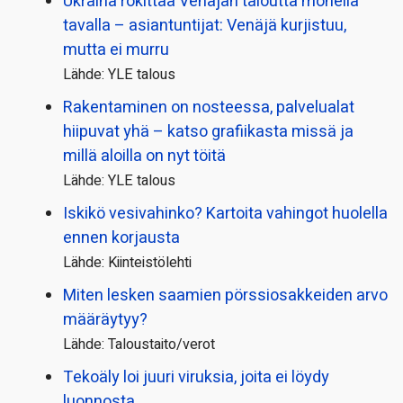
Ukraina rökittää Venäjän taloutta monella
tavalla – asiantuntijat: Venäjä kurjistuu,
mutta ei murru
Lähde: YLE talous
Rakentaminen on nosteessa, palvelualat
hiipuvat yhä – katso grafiikasta missä ja
millä aloilla on nyt töitä
Lähde: YLE talous
Iskikö vesivahinko? Kartoita vahingot huolella
ennen korjausta
Lähde: Kiinteistölehti
Miten lesken saamien pörssi­osakkeiden arvo
määräytyy?
Lähde: Taloustaito/verot
Tekoäly loi juuri viruksia, joita ei löydy
luonnosta