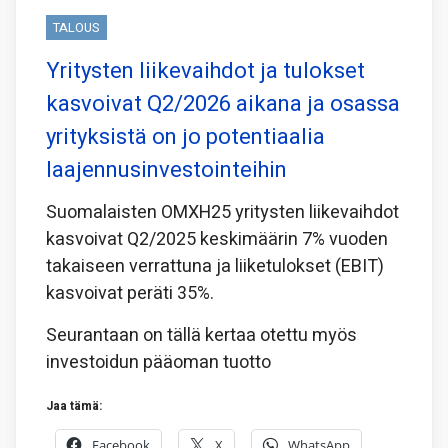
TALOUS
Yritysten liikevaihdot ja tulokset
kasvoivat Q2/2026 aikana ja osassa
yrityksistä on jo potentiaalia
laajennusinvestointeihin
Suomalaisten OMXH25 yritysten liikevaihdot
kasvoivat Q2/2025 keskimäärin 7% vuoden
takaiseen verrattuna ja liiketulokset (EBIT)
kasvoivat peräti 35%.
Seurantaan on tällä kertaa otettu myös
investoidun pääoman tuotto
Jaa tämä:
Facebook
X
WhatsApp