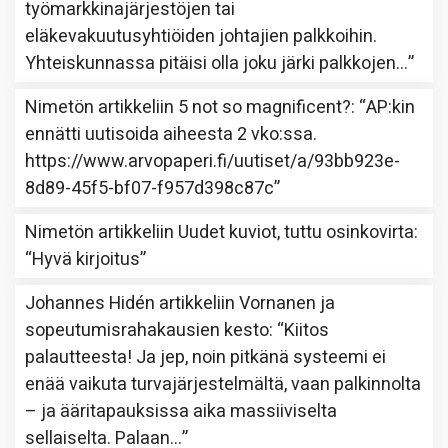
työmarkkinajärjestöjen tai
eläkevakuutusyhtiöiden johtajien palkkoihin.
Yhteiskunnassa pitäisi olla joku järki palkkojen…
”
Nimetön
artikkeliin
5 not so magnificent?
: “
AP:kin
ennätti uutisoida aiheesta 2 vko:ssa.
https://www.arvopaperi.fi/uutiset/a/93bb923e-
8d89-45f5-bf07-f957d398c87c
”
Nimetön
artikkeliin
Uudet kuviot, tuttu osinkovirta
:
“
Hyvä kirjoitus
”
Johannes Hidén
artikkeliin
Vornanen ja
sopeutumisrahakausien kesto
: “
Kiitos
palautteesta! Ja jep, noin pitkänä systeemi ei
enää vaikuta turvajärjestelmältä, vaan palkinnolta
– ja ääritapauksissa aika massiiviselta
sellaiselta. Palaan…
”