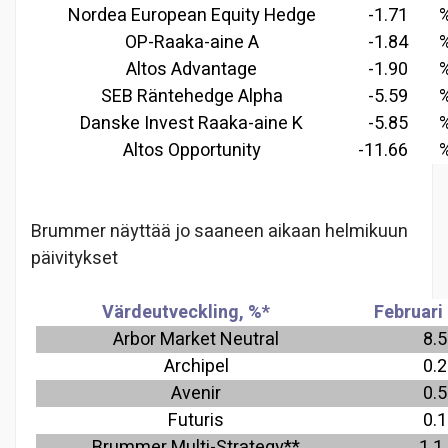
Nordea European Equity Hedge
-1.71
OP-Raaka-aine A
-1.84
Altos Advantage
-1.90
SEB Räntehedge Alpha
-5.59
Danske Invest Raaka-aine K
-5.85
Altos Opportunity
-11.66
Brummer näyttää jo saaneen aikaan helmikuun
päivitykset
Värdeutveckling, %*
Februari
Arbor Market Neutral
8.5
Archipel
0.2
Avenir
0.5
Futuris
0.1
Brummer Multi-Strategy**
1.1