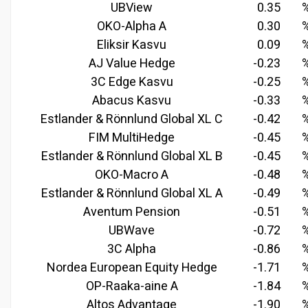
UBView
0.35
OKO-Alpha A
0.30
Eliksir Kasvu
0.09
AJ Value Hedge
-0.23
3C Edge Kasvu
-0.25
Abacus Kasvu
-0.33
Estlander & Rönnlund Global XL C
-0.42
FIM MultiHedge
-0.45
Estlander & Rönnlund Global XL B
-0.45
OKO-Macro A
-0.48
Estlander & Rönnlund Global XL A
-0.49
Aventum Pension
-0.51
UBWave
-0.72
3C Alpha
-0.86
Nordea European Equity Hedge
-1.71
OP-Raaka-aine A
-1.84
Altos Advantage
-1.90