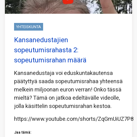
YHTEISKUNTA
Kansanedustajien
sopeutumisrahasta 2:
sopeutumisrahan määrä
Kansanedustaja voi eduskuntakautensa
päätyttyä saada sopeutumisrahaa yhteensä
melkein miljoonan euron verran! Onko tässä
mieltä? Tämä on jatkoa edeltävälle videolle,
jolla käsittelin sopeutumisrahan kestoa.
https://www.youtube.com/shorts/ZqGmUiUZ7P8
Jaa tämä: