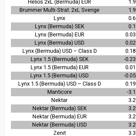
Helios 2xL (Bermuda) EUR
1.9
Brummer Multi-Strat. 2xL Sverige
1.9
Lynx
0.6
Lynx (Bermuda) SEK
0.1
Lynx (Bermuda) EUR
0.03
Lynx (Bermuda) USD
0.02
Lynx (
Bermuda
) USD – Class D
0.18
Lynx 1.5 (Bermuda) SEK
-0.23
Lynx 1.5 (Bermuda) EUR
0.01
Lynx 1.5 (Bermuda) USD
-0.05
Lynx 1.5 (
Bermuda
) USD – Class D
0.19
Manticore
-3.1
Nektar
3.2
Nektar (Bermuda) SEK
3.2
Nektar (Bermuda) EUR
3.2
Nektar (Bermuda) USD
3.2
Zenit
3.3