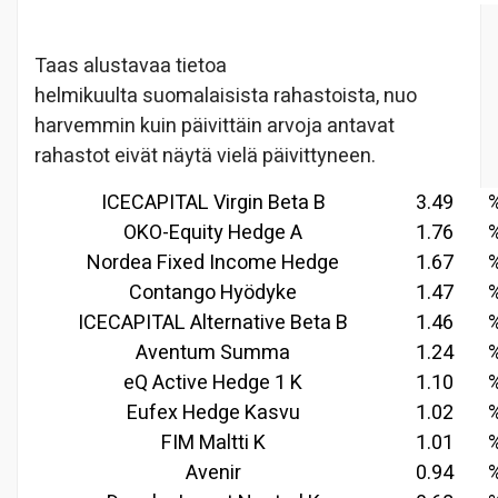
Taas alustavaa tietoa
helmikuulta suomalaisista rahastoista, nuo
harvemmin kuin päivittäin arvoja antavat
rahastot eivät näytä vielä päivittyneen.
ICECAPITAL Virgin Beta B
3.49
OKO-Equity Hedge A
1.76
Nordea Fixed Income Hedge
1.67
Contango Hyödyke
1.47
ICECAPITAL Alternative Beta B
1.46
Aventum Summa
1.24
eQ Active Hedge 1 K
1.10
Eufex Hedge Kasvu
1.02
FIM Maltti K
1.01
Avenir
0.94