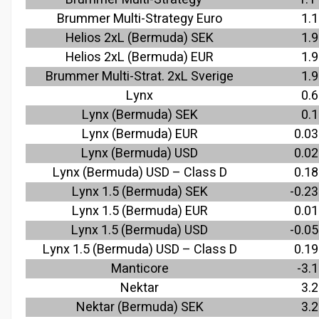
Brummer Multi-Strategy Euro
1.1
Helios 2xL (Bermuda) SEK
1.9
Helios 2xL (Bermuda) EUR
1.9
Brummer Multi-Strat. 2xL Sverige
1.9
Lynx
0.6
Lynx (Bermuda) SEK
0.1
Lynx (Bermuda) EUR
0.03
Lynx (Bermuda) USD
0.02
Lynx (
Bermuda
) USD – Class D
0.18
Lynx 1.5 (Bermuda) SEK
-0.23
Lynx 1.5 (Bermuda) EUR
0.01
Lynx 1.5 (Bermuda) USD
-0.05
Lynx 1.5 (
Bermuda
) USD – Class D
0.19
Manticore
-3.1
Nektar
3.2
Nektar (Bermuda) SEK
3.2