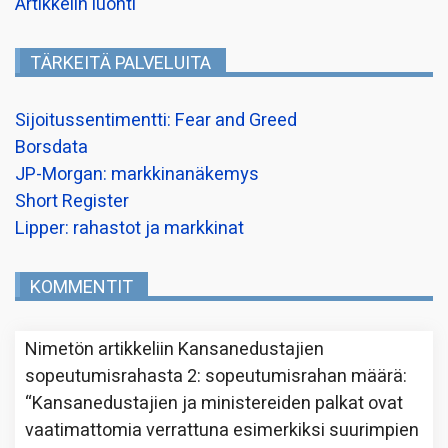
Artikkelin luonti
TÄRKEITÄ PALVELUITA
Sijoitussentimentti: Fear and Greed
Borsdata
JP-Morgan: markkinanäkemys
Short Register
Lipper: rahastot ja markkinat
KOMMENTIT
Nimetön
artikkeliin
Kansanedustajien
sopeutumisrahasta 2: sopeutumisrahan määrä
:
“
Kansanedustajien ja ministereiden palkat ovat
vaatimattomia verrattuna esimerkiksi suurimpien