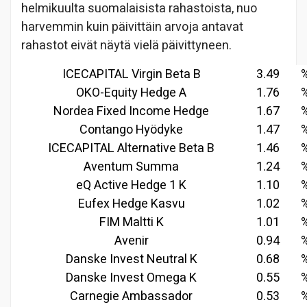
helmikuulta suomalaisista rahastoista, nuo
harvemmin kuin päivittäin arvoja antavat
rahastot eivät näytä vielä päivittyneen.
ICECAPITAL Virgin Beta B
3.49
OKO-Equity Hedge A
1.76
Nordea Fixed Income Hedge
1.67
Contango Hyödyke
1.47
ICECAPITAL Alternative Beta B
1.46
Aventum Summa
1.24
eQ Active Hedge 1 K
1.10
Eufex Hedge Kasvu
1.02
FIM Maltti K
1.01
Avenir
0.94
Danske Invest Neutral K
0.68
Danske Invest Omega K
0.55
Carnegie Ambassador
0.53