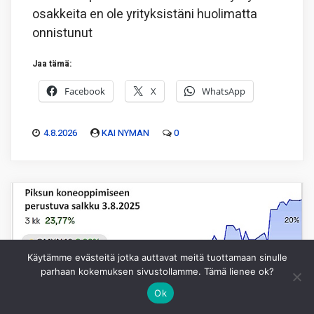
osakkeita en ole yrityksistäni huolimatta
onnistunut
Jaa tämä:
Facebook
X
WhatsApp
4.8.2026
KAI NYMAN
0
Käytämme evästeitä jotka auttavat meitä tuottamaan sinulle
parhaan kokemuksen sivustollamme. Tämä lienee ok?
Ok