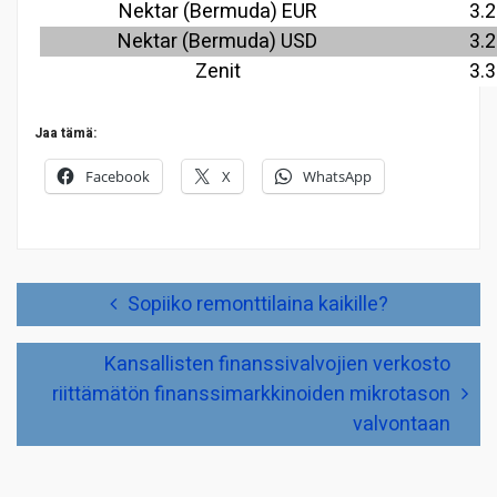
Nektar (Bermuda) EUR
3.2
Nektar (Bermuda) USD
3.2
Zenit
3.3
Jaa tämä:
Facebook
X
WhatsApp
Artikkelien
Sopiiko remonttilaina kaikille?
selaus
Kansallisten finanssivalvojien verkosto
riittämätön finanssimarkkinoiden mikrotason
valvontaan