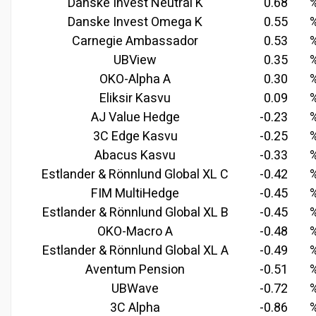
Danske Invest Neutral K
0.68
Danske Invest Omega K
0.55
Carnegie Ambassador
0.53
UBView
0.35
OKO-Alpha A
0.30
Eliksir Kasvu
0.09
AJ Value Hedge
-0.23
3C Edge Kasvu
-0.25
Abacus Kasvu
-0.33
Estlander & Rönnlund Global XL C
-0.42
FIM MultiHedge
-0.45
Estlander & Rönnlund Global XL B
-0.45
OKO-Macro A
-0.48
Estlander & Rönnlund Global XL A
-0.49
Aventum Pension
-0.51
UBWave
-0.72
3C Alpha
-0.86