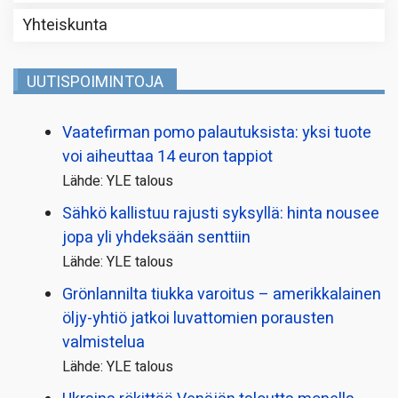
Yhteiskunta
UUTISPOIMINTOJA
Vaatefirman pomo palautuksista: yksi tuote
voi aiheuttaa 14 euron tappiot
Lähde: YLE talous
Sähkö kallistuu rajusti syksyllä: hinta nousee
jopa yli yhdeksään senttiin
Lähde: YLE talous
Grönlannilta tiukka varoitus – amerikkalainen
öljy-yhtiö jatkoi luvattomien porausten
valmistelua
Lähde: YLE talous