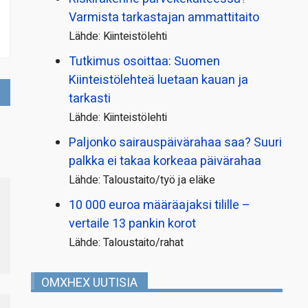
Varmista tarkastajan ammattitaito
Lähde: Kiinteistölehti
Tutkimus osoittaa: Suomen
Kiinteistölehteä luetaan kauan ja
tarkasti
Lähde: Kiinteistölehti
Paljonko sairauspäivä­rahaa saa? Suuri
palkka ei takaa korkeaa päivärahaa
Lähde: Taloustaito/työ ja eläke
10 000 euroa määräajaksi tilille –
vertaile 13 pankin korot
Lähde: Taloustaito/rahat
OMXHEX UUTISIA