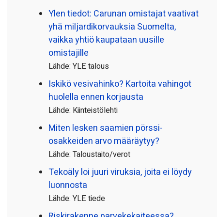
Ylen tiedot: Carunan omistajat vaativat
yhä miljardi­korvauksia Suomelta,
vaikka yhtiö kaupataan uusille
omistajille
Lähde: YLE talous
Iskikö vesivahinko? Kartoita vahingot
huolella ennen korjausta
Lähde: Kiinteistölehti
Miten lesken saamien pörssi­
osakkeiden arvo määräytyy?
Lähde: Taloustaito/verot
Tekoäly loi juuri viruksia, joita ei löydy
luonnosta
Lähde: YLE tiede
Riskirakenne parvekekaiteessa?