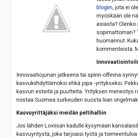
blogiin
, jota ei 
myöskään ole näh
asiasta? Olenko a
sopimattoman? Tä
huomannut. Kuka t
kommenteista. M
Innovaatiointoil
Innovaatiojunan jatkeena tai spinn-offinina syn
kasvukiihdyttämöksi ehkä jopa -yritykseksi. Pek
kasvun esteitä ja puutteita. Yrityksen menestys
nostaa Suomea surkeuden suosta liian ongelmak
Kasvuyrittäjäksi meidän peltihalliin
Jos lähden Loviisan kadulle kysymään kansalaisil
kasvuyritystä, joka tarjoaisi työtä ja toimeentuloa 