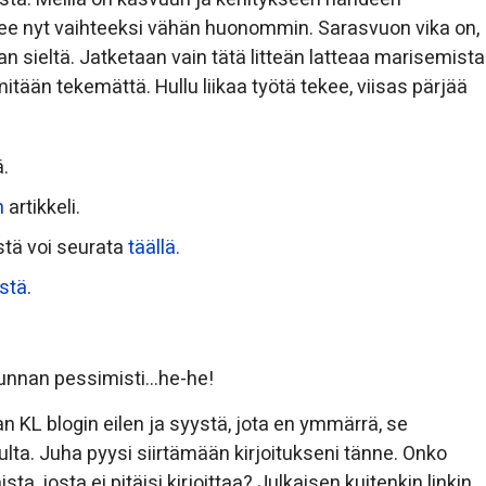
ee nyt vaihteeksi vähän huonommin. Sarasvuon vika on,
an sieltä. Jatketaan vain tätä litteän latteaa marisemista
itään tekemättä. Hullu liikaa työtä tekee, viisas pärjää
ä.
n
artikkeli.
stä voi seurata
täällä.
istä
.
kunnan pessimisti…he-he!
evan KL blogin eilen ja syystä, jota en ymmärrä, se
vulta. Juha pyysi siirtämään kirjoitukseni tänne. Onko
ista, josta ei pitäisi kirjoittaa? Julkaisen kuitenkin linkin