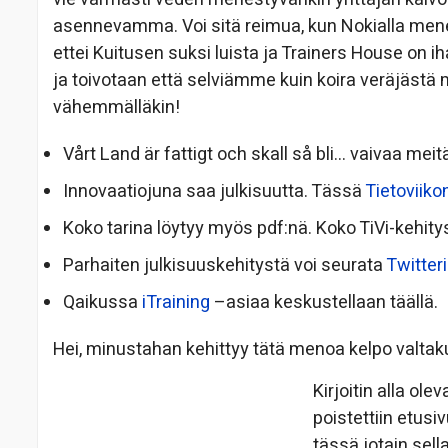
asennevamma. Voi sitä reimua, kun Nokialla men
ettei Kuitusen suksi luista ja Trainers House on ih
ja toivotaan että selviämme kuin koira veräjästä m
vähemmälläkin!
Vårt Land är fattigt och skall så bli… vaivaa meit
Innovaatiojuna saa julkisuutta. Tässä
Tietoviiko
Koko tarina löytyy myös pdf:nä. Koko TiVi-kehity
Parhaiten julkisuuskehitystä voi seurata
Twitter
Qaikussa
iTraining
–asiaa keskustellaan täällä.
Hei, minustahan kehittyy tätä menoa kelpo valta
Kirjoitin alla ol
poistettiin etusi
tässä jotain sella