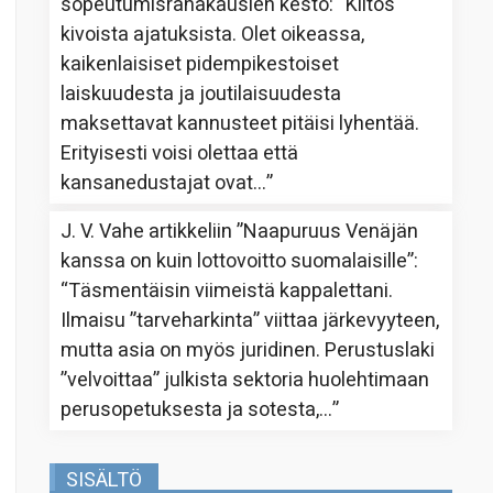
sopeutumisrahakausien kesto
: “
Kiitos
kivoista ajatuksista. Olet oikeassa,
kaikenlaisiset pidempikestoiset
laiskuudesta ja joutilaisuudesta
maksettavat kannusteet pitäisi lyhentää.
Erityisesti voisi olettaa että
kansanedustajat ovat…
”
J. V. Vahe
artikkeliin
”Naapuruus Venäjän
kanssa on kuin lottovoitto suomalaisille”
:
“
Täsmentäisin viimeistä kappalettani.
Ilmaisu ”tarveharkinta” viittaa järkevyyteen,
mutta asia on myös juridinen. Perustuslaki
”velvoittaa” julkista sektoria huolehtimaan
perusopetuksesta ja sotesta,…
”
SISÄLTÖ