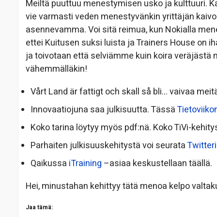
Meiltä puuttuu menestymisen usko ja kulttuuri. Kam
vie varmasti veden menestyvänkin yrittäjän kaivo
asennevamma. Voi sitä reimua, kun Nokialla men
ettei Kuitusen suksi luista ja Trainers House on ih
ja toivotaan että selviämme kuin koira veräjästä m
vähemmälläkin!
Vårt Land är fattigt och skall så bli… vaivaa meit
Innovaatiojuna saa julkisuutta. Tässä
Tietoviiko
Koko tarina löytyy myös pdf:nä. Koko TiVi-kehity
Parhaiten julkisuuskehitystä voi seurata
Twitter
Qaikussa
iTraining
–asiaa keskustellaan täällä.
Hei, minustahan kehittyy tätä menoa kelpo valta
Jaa tämä: