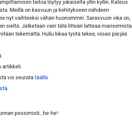
pittamisen taitoa löytyy jokaiselta yllin kyllin. Kateus
sta. Meillä on kasvuun ja kehitykseen nähdeen
ee nyt vaihteeksi vähän huonommin. Sarasvuon vika on,
an sieltä. Jatketaan vain tätä litteän latteaa marisemista
itään tekemättä. Hullu liikaa työtä tekee, viisas pärjää
ä.
n
artikkeli.
stä voi seurata
täällä.
istä
.
kunnan pessimisti…he-he!