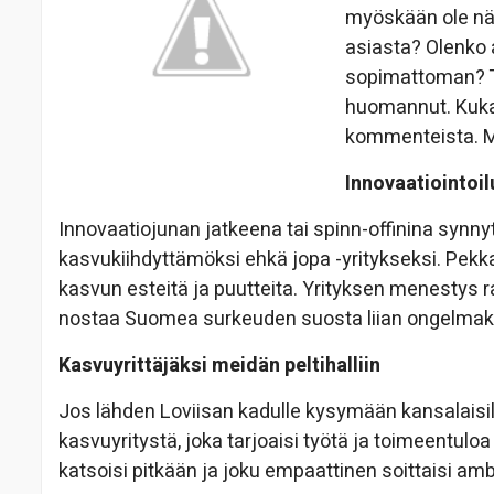
myöskään ole näh
asiasta? Olenko a
sopimattoman? Tä
huomannut. Kuka t
kommenteista. M
Innovaatiointoil
Innovaatiojunan jatkeena tai spinn-offinina syn
kasvukiihdyttämöksi ehkä jopa -yritykseksi. Pek
kasvun esteitä ja puutteita. Yrityksen menestys
nostaa Suomea surkeuden suosta liian ongelmak
Kasvuyrittäjäksi meidän peltihalliin
Jos lähden Loviisan kadulle kysymään kansalaisil
kasvuyritystä, joka tarjoaisi työtä ja toimeentuloa 
katsoisi pitkään ja joku empaattinen soittaisi amb