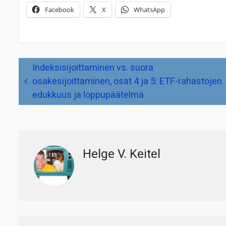
Facebook
X
WhatsApp
Artikkelien
Indeksisijoittaminen vs. suora
selaus
osakesijoittaminen, osat 4 ja 5: ETF-rahastojen
edukkuus ja loppupäätelmä
Helge V. Keitel