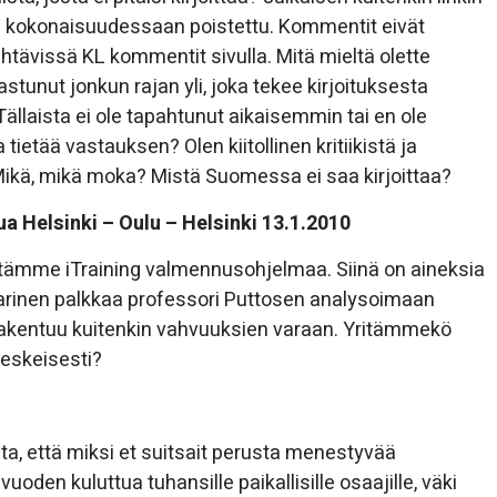
ole kokonaisuudessaan poistettu. Kommentit eivät
tävissä KL kommentit sivulla. Mitä mieltä olette
stunut jonkun rajan yli, joka tekee kirjoituksesta
llaista ei ole tapahtunut aikaisemmin tai en ole
ietää vastauksen? Olen kiitollinen kritiikistä ja
ikä, mikä moka? Mistä Suomessa ei saa kirjoittaa?
ua Helsinki – Oulu – Helsinki 13.1.2010
nytämme iTraining valmennusohjelmaa. Siinä on aineksia
karinen palkkaa professori Puttosen analysoimaan
 rakentuu kuitenkin vahvuuksien varaan. Yritämmekö
eskeisesti?
ta, että miksi et suitsait perusta menestyvää
vuoden kuluttua tuhansille paikallisille osaajille, väki