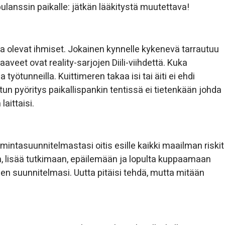
ulanssin paikalle: jätkän lääkitystä muutettava!
ssa olevat ihmiset. Jokainen kynnelle kykenevä tarrautuu
aaveet ovat reality-sarjojen Diili-viihdettä. Kuka
työtunneilla. Kuittimeren takaa isi tai äiti ei ehdi
n pyöritys paikallispankin tentissä ei tietenkään johda
aittaisi.
oimintasuunnitelmastasi oitis esille kaikki maailman riskit
n, lisää tutkimaan, epäilemään ja lopulta kuppaamaan
sen suunnitelmasi. Uutta pitäisi tehdä, mutta mitään