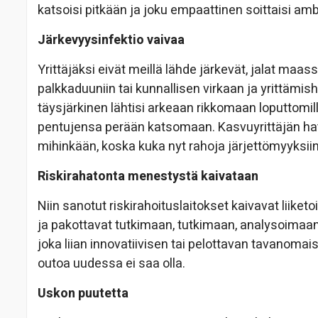
katsoisi pitkään ja joku empaattinen soittaisi amb
Järkevyysinfektio vaivaa
Yrittäjäksi eivät meillä lähde järkevät, jalat maa
palkkaduuniin tai kunnallisen virkaan ja yrittämish
täysjärkinen lähtisi arkeaan rikkomaan loputtomilla 
pentujensa perään katsomaan. Kasvuyrittäjän hatu
mihinkään, koska kuka nyt rahoja järjettömyyksiin l
Riskirahatonta menestystä kaivataan
Niin sanotut riskirahoituslaitokset kaivavat liiket
ja pakottavat tutkimaan, tutkimaan, analysoimaa
joka liian innovatiivisen tai pelottavan tavanomai
outoa uudessa ei saa olla.
Uskon puutetta