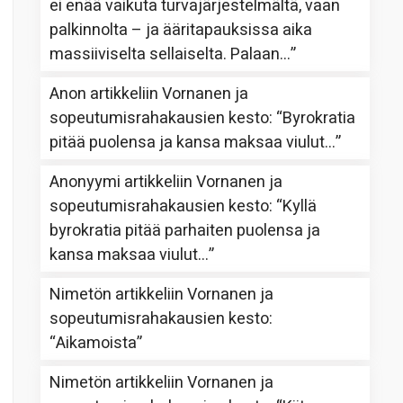
ei enää vaikuta turvajärjestelmältä, vaan
palkinnolta – ja ääritapauksissa aika
massiiviselta sellaiselta. Palaan…
”
Anon
artikkeliin
Vornanen ja
sopeutumisrahakausien kesto
: “
Byrokratia
pitää puolensa ja kansa maksaa viulut…
”
Anonyymi
artikkeliin
Vornanen ja
sopeutumisrahakausien kesto
: “
Kyllä
byrokratia pitää parhaiten puolensa ja
kansa maksaa viulut…
”
Nimetön
artikkeliin
Vornanen ja
sopeutumisrahakausien kesto
:
“
Aikamoista
”
Nimetön
artikkeliin
Vornanen ja