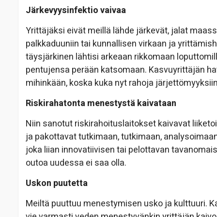
Järkevyysinfektio vaivaa
Yrittäjäksi eivät meillä lähde järkevät, jalat maa
palkkaduuniin tai kunnallisen virkaan ja yrittämish
täysjärkinen lähtisi arkeaan rikkomaan loputtomilla 
pentujensa perään katsomaan. Kasvuyrittäjän hatu
mihinkään, koska kuka nyt rahoja järjettömyyksiin l
Riskirahatonta menestystä kaivataan
Niin sanotut riskirahoituslaitokset kaivavat liiket
ja pakottavat tutkimaan, tutkimaan, analysoimaa
joka liian innovatiivisen tai pelottavan tavanomai
outoa uudessa ei saa olla.
Uskon puutetta
Meiltä puuttuu menestymisen usko ja kulttuuri. Kam
vie varmasti veden menestyvänkin yrittäjän kaivo