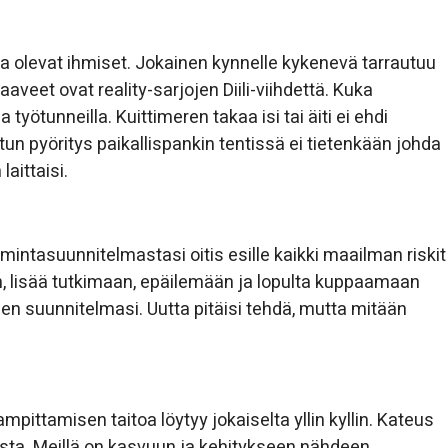
ssa olevat ihmiset. Jokainen kynnelle kykenevä tarrautuu
aaveet ovat reality-sarjojen Diili-viihdettä. Kuka
työtunneilla. Kuittimeren takaa isi tai äiti ei ehdi
n pyöritys paikallispankin tentissä ei tietenkään johda
aittaisi.
oimintasuunnitelmastasi oitis esille kaikki maailman riskit
n, lisää tutkimaan, epäilemään ja lopulta kuppaamaan
sen suunnitelmasi. Uutta pitäisi tehdä, mutta mitään
pittamisen taitoa löytyy jokaiselta yllin kyllin. Kateus
sta. Meillä on kasvuun ja kehitykseen nähdeen