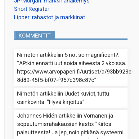
JP-Morgan: markkinanäkemys
Short Register
Lipper: rahastot ja markkinat
KOMMENTIT
Nimetön
artikkeliin
5 not so magnificent?
:
“
AP:kin ennätti uutisoida aiheesta 2 vko:ssa.
https://www.arvopaperi.fi/uutiset/a/93bb923e-
8d89-45f5-bf07-f957d398c87c
”
Nimetön
artikkeliin
Uudet kuviot, tuttu
osinkovirta
: “
Hyvä kirjoitus
”
Johannes Hidén
artikkeliin
Vornanen ja
sopeutumisrahakausien kesto
: “
Kiitos
palautteesta! Ja jep, noin pitkänä systeemi