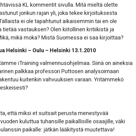
tävissä KL kommentit sivulla. Mitä mieltä olette
stunut jonkun rajan yli, joka tekee kirjoituksesta
llaista ei ole tapahtunut aikaisemmin tai en ole
ietää vastauksen? Olen kiitollinen kritiikistä ja
ikä, mikä moka? Mistä Suomessa ei saa kirjoittaa?
ua Helsinki – Oulu – Helsinki 13.1.2010
nytämme iTraining valmennusohjelmaa. Siinä on aineksia
karinen palkkaa professori Puttosen analysoimaan
 rakentuu kuitenkin vahvuuksien varaan. Yritämmekö
eskeisesti?
ta, että miksi et suitsait perusta menestyvää
vuoden kuluttua tuhansille paikallisille osaajille, väki
ulanssin paikalle: jätkän lääkitystä muutettava!