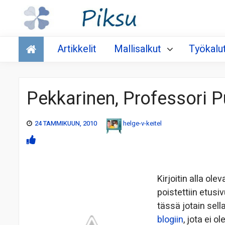
Talous
Artikkelit
Mallisalkut
Työkalu
Pekkarinen, Professori P
24 TAMMIKUUN, 2010
helge-v-keitel
Kirjoitin alla ol
poistettiin etusi
tässä jotain sella
blogiin
, jota ei 