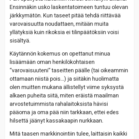
Ensinnäkin usko laskentatoimeen tuntuu olevan
järkkymätön. Kun taseet pitää tehdä riittävää
varovaisuutta noudattaen, mitään muita
yllätyksiä kuin rikoksia ei tilinpäätöksiin voisi
sisältyä.
Käytännön kokemus on opettanut minua
lisäämään oman henkilökohtaisen
“varovaisuuteni” taseitten päälle (tai oikeammin
ottamaan niistä pois…) ja siitäkin huolimatta
olen muitten mukana ällistellyt viime syksystä
alkaen puheita siitä, miten eräistä maailman
arvostetuimmista rahalaitoksista hävisi
pääoma ja oma pää niin tarkkaan, ettei edes
hilsettä jäänyt kassakaapin nurkkaan.
Mitä taasen markkinointiin tulee, laittaisin kaikki