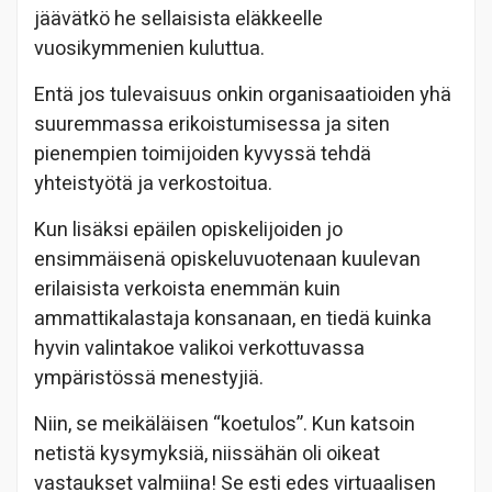
jäävätkö he sellaisista eläkkeelle
vuosikymmenien kuluttua.
Entä jos tulevaisuus onkin organisaatioiden yhä
suuremmassa erikoistumisessa ja siten
pienempien toimijoiden kyvyssä tehdä
yhteistyötä ja verkostoitua.
Kun lisäksi epäilen opiskelijoiden jo
ensimmäisenä opiskeluvuotenaan kuulevan
erilaisista verkoista enemmän kuin
ammattikalastaja konsanaan, en tiedä kuinka
hyvin valintakoe valikoi verkottuvassa
ympäristössä menestyjiä.
Niin, se meikäläisen “koetulos”. Kun katsoin
netistä kysymyksiä, niissähän oli oikeat
vastaukset valmiina! Se esti edes virtuaalisen