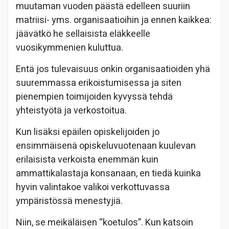
muutaman vuoden päästä edelleen suuriin
matriisi- yms. organisaatioihin ja ennen kaikkea:
jäävätkö he sellaisista eläkkeelle
vuosikymmenien kuluttua.
Entä jos tulevaisuus onkin organisaatioiden yhä
suuremmassa erikoistumisessa ja siten
pienempien toimijoiden kyvyssä tehdä
yhteistyötä ja verkostoitua.
Kun lisäksi epäilen opiskelijoiden jo
ensimmäisenä opiskeluvuotenaan kuulevan
erilaisista verkoista enemmän kuin
ammattikalastaja konsanaan, en tiedä kuinka
hyvin valintakoe valikoi verkottuvassa
ympäristössä menestyjiä.
Niin, se meikäläisen “koetulos”. Kun katsoin