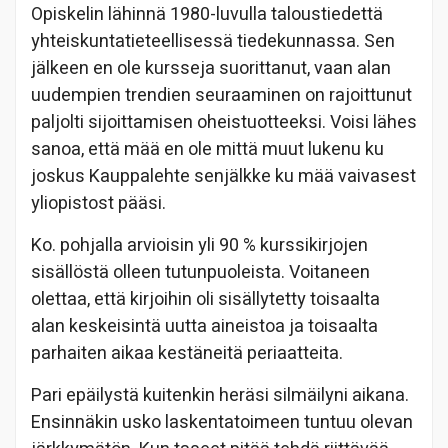
Opiskelin lähinnä 1980-luvulla taloustiedettä
yhteiskuntatieteellisessä tiedekunnassa. Sen
jälkeen en ole kursseja suorittanut, vaan alan
uudempien trendien seuraaminen on rajoittunut
paljolti sijoittamisen oheistuotteeksi. Voisi lähes
sanoa, että mää en ole mittä muut lukenu ku
joskus Kauppalehte senjälkke ku mää vaivasest
yliopistost pääsi.
Ko. pohjalla arvioisin yli 90 % kurssikirjojen
sisällöstä olleen tutunpuoleista. Voitaneen
olettaa, että kirjoihin oli sisällytetty toisaalta
alan keskeisintä uutta aineistoa ja toisaalta
parhaiten aikaa kestäneitä periaatteita.
Pari epäilystä kuitenkin heräsi silmäilyni aikana.
Ensinnäkin usko laskentatoimeen tuntuu olevan