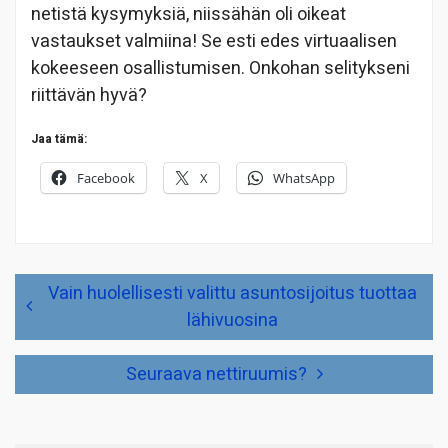
netistä kysymyksiä, niissähän oli oikeat
vastaukset valmiina! Se esti edes virtuaalisen
kokeeseen osallistumisen. Onkohan selitykseni
riittävän hyvä?
Jaa tämä:
Facebook
X
WhatsApp
Artikkelien
Vain huolellisesti valittu asuntosijoitus tuottaa
selaus
lähivuosina
Seuraava nettiruumis?