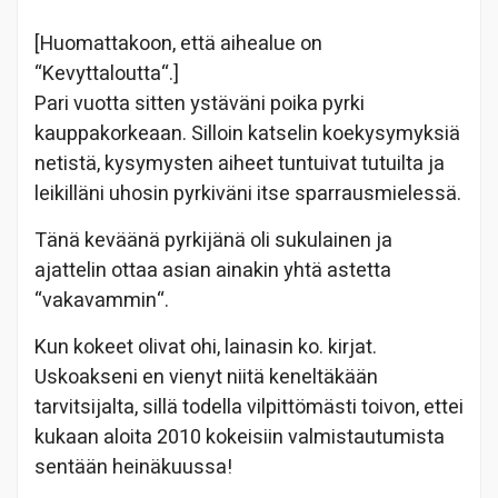
[Huomattakoon, että aihealue on
“Kevyttaloutta“.]
Pari vuotta sitten ystäväni poika pyrki
kauppakorkeaan. Silloin katselin koekysymyksiä
netistä, kysymysten aiheet tuntuivat tutuilta ja
leikilläni uhosin pyrkiväni itse sparrausmielessä.
Tänä keväänä pyrkijänä oli sukulainen ja
ajattelin ottaa asian ainakin yhtä astetta
“vakavammin“.
Kun kokeet olivat ohi, lainasin ko. kirjat.
Uskoakseni en vienyt niitä keneltäkään
tarvitsijalta, sillä todella vilpittömästi toivon, ettei
kukaan aloita 2010 kokeisiin valmistautumista
sentään heinäkuussa!