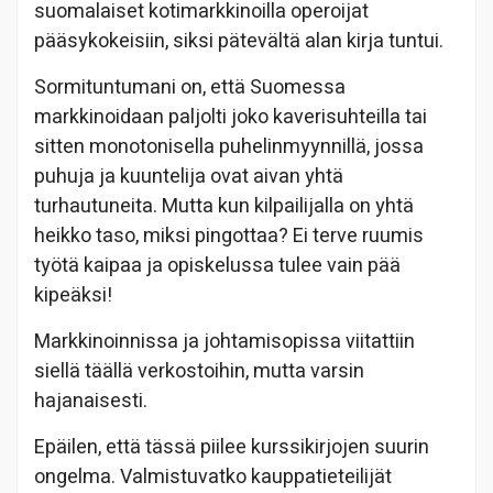
suomalaiset kotimarkkinoilla operoijat
pääsykokeisiin, siksi pätevältä alan kirja tuntui.
Sormituntumani on, että Suomessa
markkinoidaan paljolti joko kaverisuhteilla tai
sitten monotonisella puhelinmyynnillä, jossa
puhuja ja kuuntelija ovat aivan yhtä
turhautuneita. Mutta kun kilpailijalla on yhtä
heikko taso, miksi pingottaa? Ei terve ruumis
työtä kaipaa ja opiskelussa tulee vain pää
kipeäksi!
Markkinoinnissa ja johtamisopissa viitattiin
siellä täällä verkostoihin, mutta varsin
hajanaisesti.
Epäilen, että tässä piilee kurssikirjojen suurin
ongelma. Valmistuvatko kauppatieteilijät