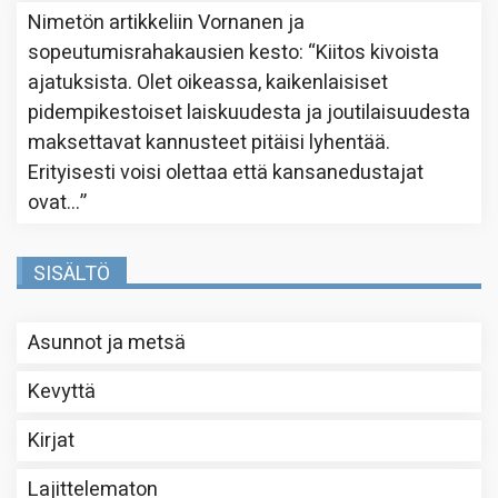
Nimetön
artikkeliin
Vornanen ja
sopeutumisrahakausien kesto
: “
Kiitos kivoista
ajatuksista. Olet oikeassa, kaikenlaisiset
pidempikestoiset laiskuudesta ja joutilaisuudesta
maksettavat kannusteet pitäisi lyhentää.
Erityisesti voisi olettaa että kansanedustajat
ovat…
”
SISÄLTÖ
Asunnot ja metsä
Kevyttä
Kirjat
Lajittelematon