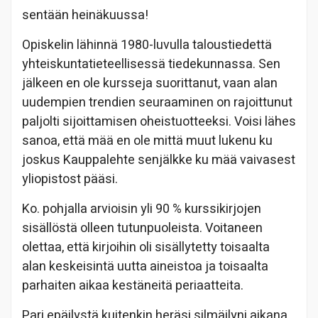
sentään heinäkuussa!
Opiskelin lähinnä 1980-luvulla taloustiedettä
yhteiskuntatieteellisessä tiedekunnassa. Sen
jälkeen en ole kursseja suorittanut, vaan alan
uudempien trendien seuraaminen on rajoittunut
paljolti sijoittamisen oheistuotteeksi. Voisi lähes
sanoa, että mää en ole mittä muut lukenu ku
joskus Kauppalehte senjälkke ku mää vaivasest
yliopistost pääsi.
Ko. pohjalla arvioisin yli 90 % kurssikirjojen
sisällöstä olleen tutunpuoleista. Voitaneen
olettaa, että kirjoihin oli sisällytetty toisaalta
alan keskeisintä uutta aineistoa ja toisaalta
parhaiten aikaa kestäneitä periaatteita.
Pari epäilystä kuitenkin heräsi silmäilyni aikana.