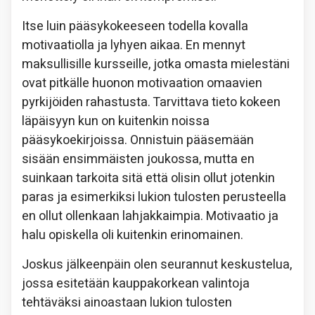
Itse luin pääsykokeeseen todella kovalla
motivaatiolla ja lyhyen aikaa. En mennyt
maksullisille kursseille, jotka omasta mielestäni
ovat pitkälle huonon motivaation omaavien
pyrkijöiden rahastusta. Tarvittava tieto kokeen
läpäisyyn kun on kuitenkin noissa
pääsykoekirjoissa. Onnistuin pääsemään
sisään ensimmäisten joukossa, mutta en
suinkaan tarkoita sitä että olisin ollut jotenkin
paras ja esimerkiksi lukion tulosten perusteella
en ollut ollenkaan lahjakkaimpia. Motivaatio ja
halu opiskella oli kuitenkin erinomainen.
Joskus jälkeenpäin olen seurannut keskustelua,
jossa esitetään kauppakorkean valintoja
tehtäväksi ainoastaan lukion tulosten