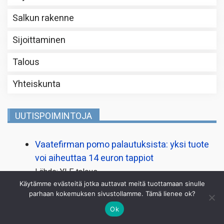
Salkun rakenne
Sijoittaminen
Talous
Yhteiskunta
UUTISPOIMINTOJA
Vaatefirman pomo palautuksista: yksi tuote
voi aiheuttaa 14 euron tappiot
Lähde: YLE talous
Käytämme evästeitä jotka auttavat meitä tuottamaan sinulle
Sähkö kallistuu rajusti syksyllä: hinta nousee
parhaan kokemuksen sivustollamme. Tämä lienee ok?
jopa yli yhdeksään senttiin
Ok
Lähde: YLE talous