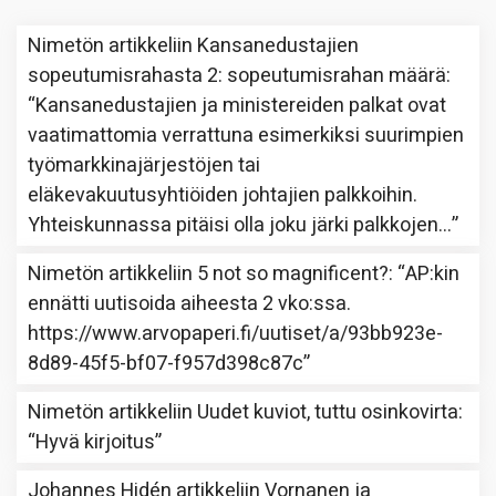
Nimetön
artikkeliin
Kansanedustajien
sopeutumisrahasta 2: sopeutumisrahan määrä
:
“
Kansanedustajien ja ministereiden palkat ovat
vaatimattomia verrattuna esimerkiksi suurimpien
työmarkkinajärjestöjen tai
eläkevakuutusyhtiöiden johtajien palkkoihin.
Yhteiskunnassa pitäisi olla joku järki palkkojen…
”
Nimetön
artikkeliin
5 not so magnificent?
: “
AP:kin
ennätti uutisoida aiheesta 2 vko:ssa.
https://www.arvopaperi.fi/uutiset/a/93bb923e-
8d89-45f5-bf07-f957d398c87c
”
Nimetön
artikkeliin
Uudet kuviot, tuttu osinkovirta
:
“
Hyvä kirjoitus
”
Johannes Hidén
artikkeliin
Vornanen ja