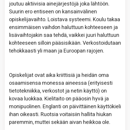
joutuu aktiivisia ainejärjestöjä joka lähtöön.
Suurin ero entiseen on kansainvälinen
opiskelijavaihto. Loistava systeemi. Koulu takaa
ensimmäisen vaihdon haluttuun kohteeseen ja
lisävaihtojakin saa tehdä, vaikkei juuri haluttuun
kohteeseen silloin pääsisikään. Verkostoidutaan
tehokkaasti yli maan ja Euroopan rajojen.
Opiskelijat ovat aika kriittisiä ja heidän oma
osaamisensa monessa aineessa (erityisesti
tietotekniikka, verkostot ja netin käyttö) on
kovaa luokkaa. Kielitaito on pääosin hyvä ja
monipuolinen. Englanti on päivittäinen käyttökieli
ihan oikeasti. Ruotsia voitaisiin hallita hiukan
paremmin, muttei sekään aivan heikkoa ole.