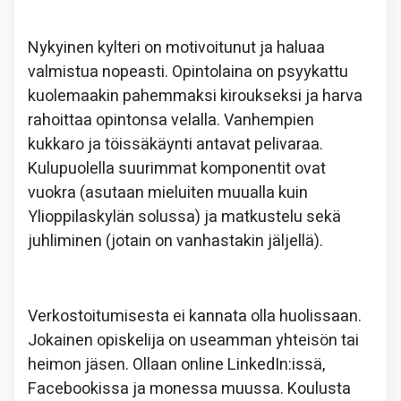
Nykyinen kylteri on motivoitunut ja haluaa
valmistua nopeasti. Opintolaina on psyykattu
kuolemaakin pahemmaksi kiroukseksi ja harva
rahoittaa opintonsa velalla. Vanhempien
kukkaro ja töissäkäynti antavat pelivaraa.
Kulupuolella suurimmat komponentit ovat
vuokra (asutaan mieluiten muualla kuin
Ylioppilaskylän solussa) ja matkustelu sekä
juhliminen (jotain on vanhastakin jäljellä).
Verkostoitumisesta ei kannata olla huolissaan.
Jokainen opiskelija on useamman yhteisön tai
heimon jäsen. Ollaan online LinkedIn:issä,
Facebookissa ja monessa muussa. Koulusta