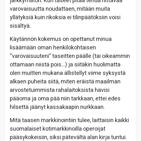
järkkymätön. Kun taseet pitää tehdä riittävää
varovaisuutta noudattaen, mitään muita
yllätyksiä kuin rikoksia ei tilinpäätöksiin voisi
sisältyä.
Käytännön kokemus on opettanut minua
lisäämään oman henkilökohtaisen
“varovaisuuteni” taseitten päälle (tai oikeammin
ottamaan niistä pois…) ja siitäkin huolimatta
olen muitten mukana ällistellyt viime syksystä
alkaen puheita siitä, miten eräistä maailman
arvostetuimmista rahalaitoksista hävisi
pääoma ja oma pää niin tarkkaan, ettei edes
hilsettä jäänyt kassakaapin nurkkaan.
Mitä taasen markkinointiin tulee, laittaisin kaikki
suomalaiset kotimarkkinoilla operoijat
pääsykokeisiin, siksi pätevältä alan kirja tuntui.