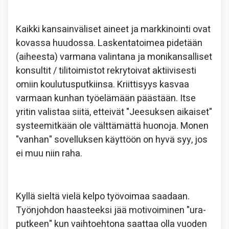
Kaikki kansainväliset aineet ja markkinointi ovat
kovassa huudossa. Laskentatoimea pidetään
(aiheesta) varmana valintana ja monikansalliset
konsultit / tilitoimistot rekrytoivat aktiivisesti
omiin koulutusputkiinsa. Kriittisyys kasvaa
varmaan kunhan työelämään päästään. Itse
yritin valistaa siitä, etteivät "Jeesuksen aikaiset"
systeemitkään ole välttämättä huonoja. Monen
"vanhan" sovelluksen käyttöön on hyvä syy, jos
ei muu niin raha.
Kyllä sieltä vielä kelpo työvoimaa saadaan.
Työnjohdon haasteeksi jää motivoiminen "ura-
putkeen" kun vaihtoehtona saattaa olla vuoden