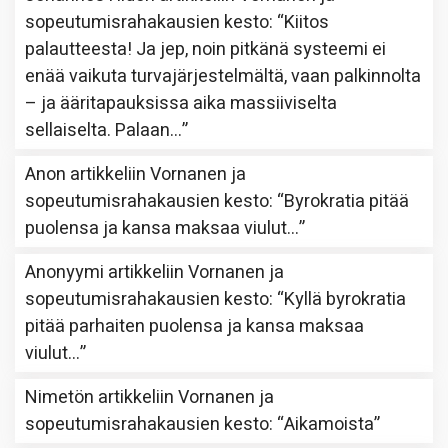
sopeutumisrahakausien kesto
: “
Kiitos
palautteesta! Ja jep, noin pitkänä systeemi ei
enää vaikuta turvajärjestelmältä, vaan palkinnolta
– ja ääritapauksissa aika massiiviselta
sellaiselta. Palaan…
”
Anon
artikkeliin
Vornanen ja
sopeutumisrahakausien kesto
: “
Byrokratia pitää
puolensa ja kansa maksaa viulut…
”
Anonyymi
artikkeliin
Vornanen ja
sopeutumisrahakausien kesto
: “
Kyllä byrokratia
pitää parhaiten puolensa ja kansa maksaa
viulut…
”
Nimetön
artikkeliin
Vornanen ja
sopeutumisrahakausien kesto
: “
Aikamoista
”