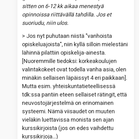
sitten on 6-12 kk aikaa menestyä
opinnoissa riittävällä tahdilla. Jos et
suoriudu, niin ulos.
> Jos nyt puhutaan niistä "vanhoista
opiskeluajoista", niin kyllä silloin mielestäni
lähinnä pilattiin opiskelija-ainesta.
[Nuoremmille tiedoksi: korkeakoulujen
valintakokeet ovat todella vanha asia, olen
minäkin sellaisen läpäissyt 4 eri paikkaan].
Mutta esim. yhteiskuntatieteellisessä
tdk:ssa pantiin eteen sellaiset rätingit, että
neuvostojärjestelmä on erinomainen
systeemi. Nämä viisaudet on muuten
vieläkin luettavissa monista sen ajan
kurssikirjoista (jos on edes vaihdettu
kurssikirjoja…
)