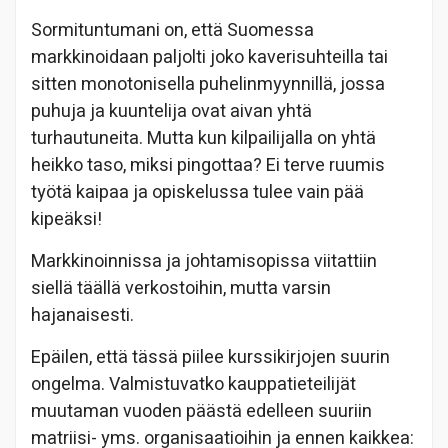
Sormituntumani on, että Suomessa
markkinoidaan paljolti joko kaverisuhteilla tai
sitten monotonisella puhelinmyynnillä, jossa
puhuja ja kuuntelija ovat aivan yhtä
turhautuneita. Mutta kun kilpailijalla on yhtä
heikko taso, miksi pingottaa? Ei terve ruumis
työtä kaipaa ja opiskelussa tulee vain pää
kipeäksi!
Markkinoinnissa ja johtamisopissa viitattiin
siellä täällä verkostoihin, mutta varsin
hajanaisesti.
Epäilen, että tässä piilee kurssikirjojen suurin
ongelma. Valmistuvatko kauppatieteilijät
muutaman vuoden päästä edelleen suuriin
matriisi- yms. organisaatioihin ja ennen kaikkea: