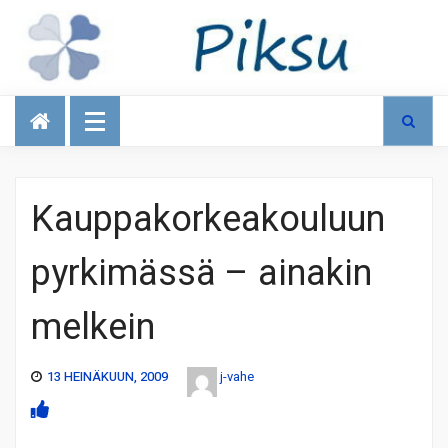
Talous
Kauppakorkeakouluun
pyrkimässä – ainakin
melkein
13 HEINÄKUUN, 2009
j-vahe