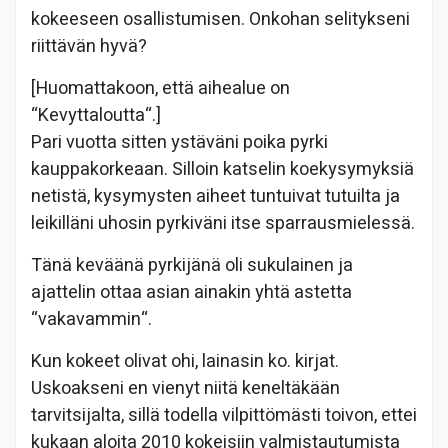
kokeeseen osallistumisen. Onkohan selitykseni
riittävän hyvä?
[Huomattakoon, että aihealue on
“Kevyttaloutta“.]
Pari vuotta sitten ystäväni poika pyrki
kauppakorkeaan. Silloin katselin koekysymyksiä
netistä, kysymysten aiheet tuntuivat tutuilta ja
leikilläni uhosin pyrkiväni itse sparrausmielessä.
Tänä keväänä pyrkijänä oli sukulainen ja
ajattelin ottaa asian ainakin yhtä astetta
“vakavammin“.
Kun kokeet olivat ohi, lainasin ko. kirjat.
Uskoakseni en vienyt niitä keneltäkään
tarvitsijalta, sillä todella vilpittömästi toivon, ettei
kukaan aloita 2010 kokeisiin valmistautumista