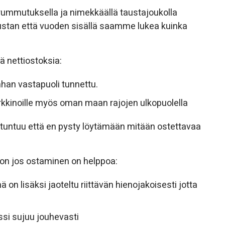
rummutuksella ja nimekkäällä taustajoukolla
ustan että vuoden sisällä saamme lukea kuinka
ä nettiostoksia:
nhan vastapuoli tunnettu.
rkkinoille myös oman maan rajojen ulkopuolella
tuntuu että en pysty löytämään mitään ostettavaa
on jos ostaminen on helppoa:
mä on lisäksi jaoteltu riittävän hienojakoisesti jotta
essi sujuu jouhevasti