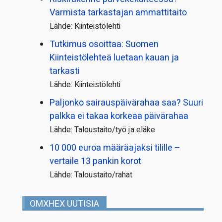
Varmista tarkastajan ammattitaito
Lähde: Kiinteistölehti
Tutkimus osoittaa: Suomen
Kiinteistölehteä luetaan kauan ja
tarkasti
Lähde: Kiinteistölehti
Paljonko sairauspäivä­rahaa saa? Suuri
palkka ei takaa korkeaa päivärahaa
Lähde: Taloustaito/työ ja eläke
10 000 euroa määräajaksi tilille –
vertaile 13 pankin korot
Lähde: Taloustaito/rahat
OMXHEX UUTISIA