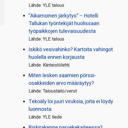
Lähde: YLE talous
”Aikamoinen järkytys” – Hotelli
Tallukan työntekijät huolissaan
työpaikkojen tulevaisuudesta
Lähde: YLE talous
Iskikö vesivahinko? Kartoita vahingot
huolella ennen korjausta
Lähde: Kiinteistölehti
Miten lesken saamien pörssi­
osakkeiden arvo määräytyy?
Lähde: Taloustaito/verot
Tekoäly loi juuri viruksia, joita ei löydy
luonnosta
Lähde: YLE tiede
Riskirakenne parvekekaiteessa?