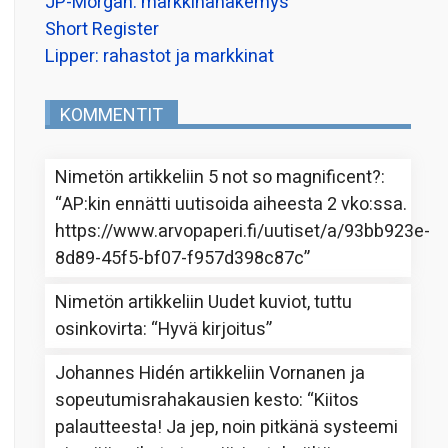
JP-Morgan: markkinanäkemys
Short Register
Lipper: rahastot ja markkinat
KOMMENTIT
Nimetön
artikkeliin
5 not so magnificent?
:
“
AP:kin ennätti uutisoida aiheesta 2 vko:ssa.
https://www.arvopaperi.fi/uutiset/a/93bb923e-
8d89-45f5-bf07-f957d398c87c
”
Nimetön
artikkeliin
Uudet kuviot, tuttu
osinkovirta
: “
Hyvä kirjoitus
”
Johannes Hidén
artikkeliin
Vornanen ja
sopeutumisrahakausien kesto
: “
Kiitos
palautteesta! Ja jep, noin pitkänä systeemi