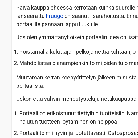
Päivä kauppalehdessä kerrotaan kuinka suurelle 
lanseerattu
Fruugo
on saanut lisärahoitusta. Enn
portaalille pannaan lappu luukulle.
Jos olen ymmärtänyt oikein portaalin idea on lisät
Poistamalla kuluttajan pelkoja nettiä kohtaan, o
Mahdollistaa pienempienkin toimijoiden tulo ma
Muutaman kerran koepyörittelyn jälkeen minusta 
portaalista.
Uskon että vahvin menestystekijä nettikaupassa 
Portaali on erikoistunut tiettyihin tuotteisiin. Nä
halutun tuotteen löytäminen on helppoa
Portaali toimii hyvin ja luotettavasti. Ostospros