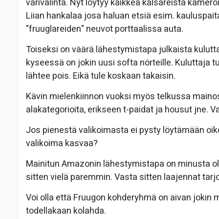
värivalinta. Nyt löytyy kaikkea kalsareista kamero
Liian hankalaa josa haluan etsiä esim. kauluspaitaa
"fruuglareiden" neuvot porttaalissa auta.
Toiseksi on väärä lähestymistapa julkaista kulutta
kyseessä on jokin uusi softa nörteille. Kuluttaja tu
lähtee pois. Eikä tule koskaan takaisin.
Kävin mielenkiinnon vuoksi myös telkussa main
alakategorioita, erikseen t-paidat ja housut jne. V
Jos pienestä valikoimasta ei pysty löytämään oike
valikoima kasvaa?
Mainitun Amazonin lähestymistapa on minusta ollut
sitten vielä paremmin. Vasta sitten laajennat tarjo
Voi olla että Fruugon kohderyhmä on aivan jokin 
todellakaan kolahda.