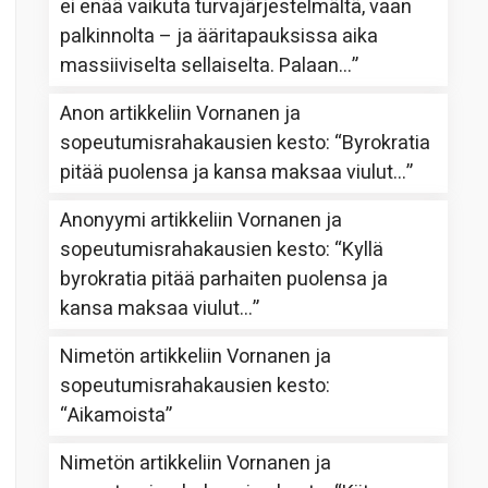
ei enää vaikuta turvajärjestelmältä, vaan
palkinnolta – ja ääritapauksissa aika
massiiviselta sellaiselta. Palaan…
”
Anon
artikkeliin
Vornanen ja
sopeutumisrahakausien kesto
: “
Byrokratia
pitää puolensa ja kansa maksaa viulut…
”
Anonyymi
artikkeliin
Vornanen ja
sopeutumisrahakausien kesto
: “
Kyllä
byrokratia pitää parhaiten puolensa ja
kansa maksaa viulut…
”
Nimetön
artikkeliin
Vornanen ja
sopeutumisrahakausien kesto
:
“
Aikamoista
”
Nimetön
artikkeliin
Vornanen ja