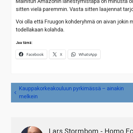
Mainitun Amazonin lähestymistapa on minusta ollut
sitten vielä paremmin. Vasta sitten laajennat tarjo
Voi olla että Fruugon kohderyhmä on aivan jokin 
todellakaan kolahda.
Jaa tämä:
Facebook
X
WhatsApp
Artikkelien
Kauppakorkeakouluun pyrkimässä – ainakin
selaus
melkein
Lars Stormbom - Homo E