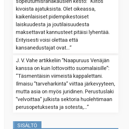
sopeutumisrahakausien kesto
: “
Kiitos
kivoista ajatuksista. Olet oikeassa,
kaikenlaisiset pidempikestoiset
laiskuudesta ja joutilaisuudesta
maksettavat kannusteet pitäisi lyhentää.
Erityisesti voisi olettaa että
kansanedustajat ovat…
”
J. V. Vahe
artikkeliin
”Naapuruus Venäjän
kanssa on kuin lottovoitto suomalaisille”
:
“
Täsmentäisin viimeistä kappalettani.
Ilmaisu ”tarveharkinta” viittaa järkevyyteen,
mutta asia on myös juridinen. Perustuslaki
”velvoittaa” julkista sektoria huolehtimaan
perusopetuksesta ja sotesta,…
”
SISÄLTÖ