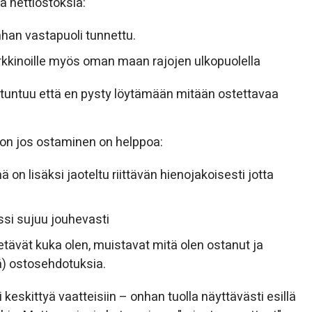
ä nettiostoksia:
nhan vastapuoli tunnettu.
rkkinoille myös oman maan rajojen ulkopuolella
tuntuu että en pysty löytämään mitään ostettavaa
on jos ostaminen on helppoa:
mä on lisäksi jaoteltu riittävän hienojakoisesti jotta
essi sujuu jouhevasti
ietävät kuka olen, muistavat mitä olen ostanut ja
ä) ostosehdotuksia.
 keskittyä vaatteisiin – onhan tuolla näyttävästi esillä