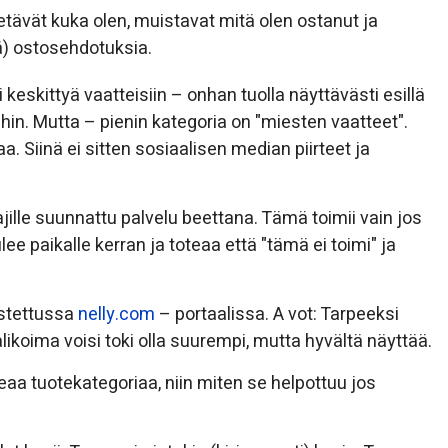
ietävät kuka olen, muistavat mitä olen ostanut ja
ä) ostosehdotuksia.
 keskittyä vaatteisiin – onhan tuolla näyttävästi esillä
ihin. Mutta – pienin kategoria on "miesten vaatteet".
. Siinä ei sitten sosiaalisen median piirteet ja
jille suunnattu palvelu beettana. Tämä toimii vain jos
lee paikalle kerran ja toteaa että "tämä ei toimi" ja
ostettussa
nelly.com
– portaalissa. A vot: Tarpeeksi
alikoima voisi toki olla suurempi, mutta hyvältä näyttää.
aa tuotekategoriaa, niin miten se helpottuu jos