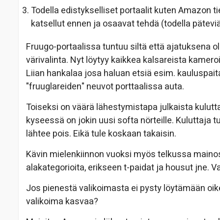
Todella edistykselliset portaalit kuten Amazon t
katsellut ennen ja osaavat tehdä (todella pätevi
Fruugo-portaalissa tuntuu siltä että ajatuksena oli
värivalinta. Nyt löytyy kaikkea kalsareista kamero
Liian hankalaa josa haluan etsiä esim. kauluspaitaa
"fruuglareiden" neuvot porttaalissa auta.
Toiseksi on väärä lähestymistapa julkaista kulutta
kyseessä on jokin uusi softa nörteille. Kuluttaja tu
lähtee pois. Eikä tule koskaan takaisin.
Kävin mielenkiinnon vuoksi myös telkussa main
alakategorioita, erikseen t-paidat ja housut jne. V
Jos pienestä valikoimasta ei pysty löytämään oike
valikoima kasvaa?