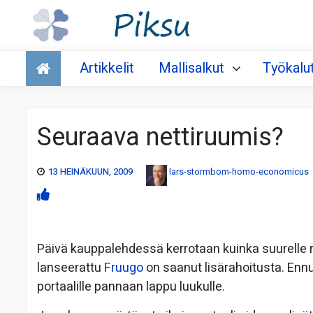
Talous
Artikkelit
Mallisalkut
Työkalu
Seuraava nettiruumis?
13 HEINÄKUUN, 2009
lars-stormbom-homo-economicus
Päivä kauppalehdessä kerrotaan kuinka suurelle 
lanseerattu
Fruugo
on saanut lisärahoitusta. Enn
portaalille pannaan lappu luukulle.