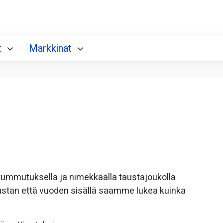
t
Markkinat
rummutuksella ja nimekkäällä taustajoukolla
ustan että vuoden sisällä saamme lukea kuinka