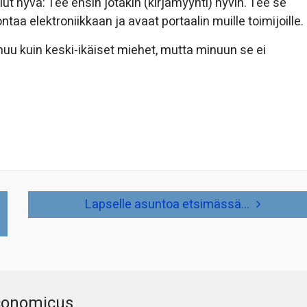
 hyvä: Tee ensin jotakin (kirjamyynti) hyvin. Tee se
ntaa elektroniikkaan ja avaat portaalin muille toimijoille.
muu kuin keski-ikäiset miehet, mutta minuun se ei
Lapselle asuntoa etsimässä…
conomicus