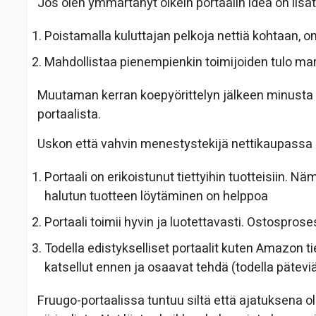
Jos olen ymmärtänyt oikein portaalin idea on lisät
Poistamalla kuluttajan pelkoja nettiä kohtaan, o
Mahdollistaa pienempienkin toimijoiden tulo ma
Muutaman kerran koepyörittelyn jälkeen minusta 
portaalista.
Uskon että vahvin menestystekijä nettikaupassa 
Portaali on erikoistunut tiettyihin tuotteisiin. Nä
halutun tuotteen löytäminen on helppoa
Portaali toimii hyvin ja luotettavasti. Ostospros
Todella edistykselliset portaalit kuten Amazon t
katsellut ennen ja osaavat tehdä (todella pätevi
Fruugo-portaalissa tuntuu siltä että ajatuksena oli