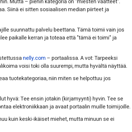
ihin. Mutta – pienin kategoria on "miesten vaatteet".
. Siinä ei sitten sosiaalisen median piirteet ja
jille suunnattu palvelu beettana. Tämä toimii vain jos
lee paikalle kerran ja toteaa että "tämä ei toimi" ja
ostettussa
nelly.com
– portaalissa. A vot: Tarpeeksi
alikoima voisi toki olla suurempi, mutta hyvältä näyttää.
aa tuotekategoriaa, niin miten se helpottuu jos
 hyvä: Tee ensin jotakin (kirjamyynti) hyvin. Tee se
ntaa elektroniikkaan ja avaat portaalin muille toimijoille.
muu kuin keski-ikäiset miehet, mutta minuun se ei