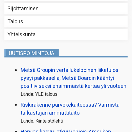
Sijoittaminen
Talous
Yhteiskunta
UUTISPOIMINTOJA
Metsä Groupin vertailu­kelpoinen liiketulos
pysyi pakkasella, Metsä Boardin kääntyi
positiiviseksi ensimmäistä kertaa yli vuoteen
Lähde: YLE talous
Riskirakenne parvekekaiteessa? Varmista
tarkastajan ammattitaito
Lähde: Kiinteistölehti
Harvian kasvu jatkui Pohjois-Amerikan