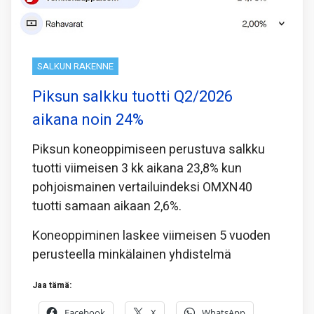
SALKUN RAKENNE
Piksun salkku tuotti Q2/2026
aikana noin 24%
Piksun koneoppimiseen perustuva salkku
tuotti viimeisen 3 kk aikana 23,8% kun
pohjoismainen vertailuindeksi OMXN40
tuotti samaan aikaan 2,6%.
Koneoppiminen laskee viimeisen 5 vuoden
perusteella minkälainen yhdistelmä
Jaa tämä:
Facebook
X
WhatsApp