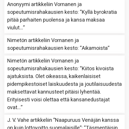
Anonyymi
artikkeliin
Vornanen ja
sopeutumisrahakausien kesto
: “
Kyllä byrokratia
pitää parhaiten puolensa ja kansa maksaa
viulut…
”
Nimetön
artikkeliin
Vornanen ja
sopeutumisrahakausien kesto
: “
Aikamoista
”
Nimetön
artikkeliin
Vornanen ja
sopeutumisrahakausien kesto
: “
Kiitos kivoista
ajatuksista. Olet oikeassa, kaikenlaisiset
pidempikestoiset laiskuudesta ja joutilaisuudesta
maksettavat kannusteet pitäisi lyhentää.
Erityisesti voisi olettaa että kansanedustajat
ovat…
”
J. V. Vahe
artikkeliin
”Naapuruus Venäjän kanssa
on kuin lottovoitto suomalaisille”
: “
Täsmentäisin