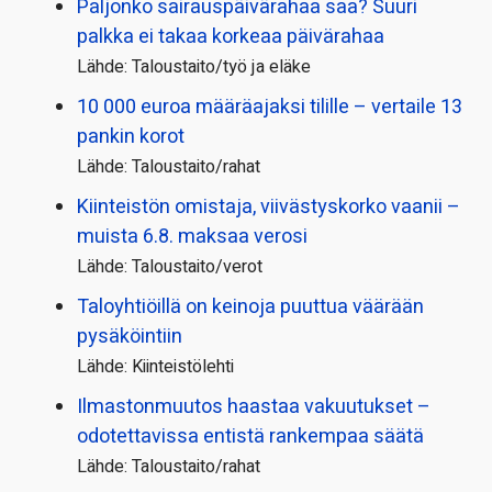
Paljonko sairauspäivä­rahaa saa? Suuri
palkka ei takaa korkeaa päivärahaa
Lähde: Taloustaito/työ ja eläke
10 000 euroa määräajaksi tilille – vertaile 13
pankin korot
Lähde: Taloustaito/rahat
Kiinteistön omistaja, viivästyskorko vaanii –
muista 6.8. maksaa verosi
Lähde: Taloustaito/verot
Taloyhtiöillä on keinoja puuttua väärään
pysäköintiin
Lähde: Kiinteistölehti
Ilmastonmuutos haastaa vakuutukset –
odotettavissa entistä rankempaa säätä
Lähde: Taloustaito/rahat