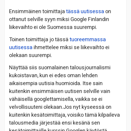
Ensimmäinen toimittaja
tässä uutisessa
on
ottanut selville syyn miksi Google Finlandin
liikevaihto ei ole Suomessa suurempi.
Toinen toimittaja jo tässä
tuoreemmassa
uutisessa
ihmettelee miksi se liikevaihto ei
olekaan suurempi.
Näyttää siis suomalainen talousjournalismi
kukoistavan, kun ei edes oman lehden
aikaisempia uutisia huomioida. Itse sain
kuitenkin ensimmäisen uutisen selville vain
vähäisellä googlettamisella, vaikka se ei
velvollisuuteni olekaan.Jos nyt kyseessä on
kuitenkin kesätoimittaja, voisiko tämä kilpaileva
talousmedia järjestää ensi kesänä sen
kesätoimittajille kurssin Googlen käytöstä