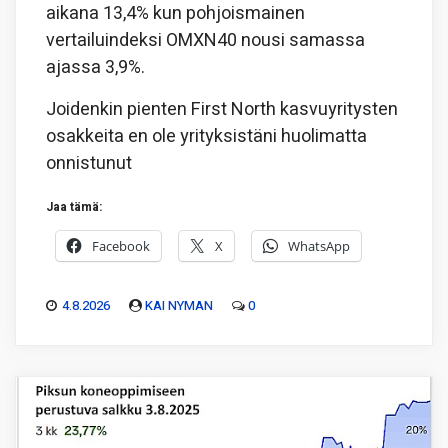
aikana 13,4% kun pohjoismainen
vertailuindeksi OMXN40 nousi samassa
ajassa 3,9%.
Joidenkin pienten First North kasvuyritysten
osakkeita en ole yrityksistäni huolimatta
onnistunut
Jaa tämä:
Facebook
X
WhatsApp
4.8.2026
KAI NYMAN
0