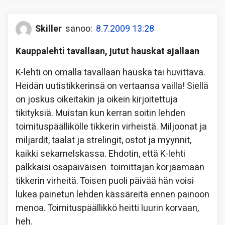
Skiller
sanoo:
8.7.2009 13:28
Kauppalehti tavallaan, jutut hauskat ajallaan
K-lehti on omalla tavallaan hauska tai huvittava.
Heidän uutistikkerinsä on vertaansa vailla! Siellä
on joskus oikeitakin ja oikein kirjoitettuja
tikityksiä. Muistan kun kerran soitin lehden
toimituspäällikölle tikkerin virheistä. Miljoonat ja
miljardit, taalat ja strelingit, ostot ja myynnit,
kaikki sekamelskassa. Ehdotin, että K-lehti
palkkaisi osapäiväisen toimittajan korjaamaan
tikkerin virheitä. Toisen puoli päivää hän voisi
lukea painetun lehden kässäreitä ennen painoon
menoa. Toimituspäällikkö heitti luurin korvaan,
heh.