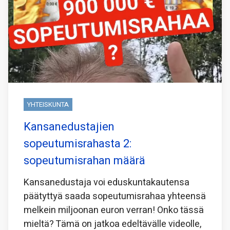
YHTEISKUNTA
Kansanedustajien
sopeutumisrahasta 2:
sopeutumisrahan määrä
Kansanedustaja voi eduskuntakautensa
päätyttyä saada sopeutumisrahaa yhteensä
melkein miljoonan euron verran! Onko tässä
mieltä? Tämä on jatkoa edeltävälle videolle,