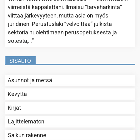
viimeistä kappalettani. Ilmaisu ”tarveharkinta”
viittaa järkevyyteen, mutta asia on myös
juridinen. Perustuslaki ”velvoittaa” julkista
sektoria huolehtimaan perusopetuksesta ja
sotesta,…
”
SISÄLTÖ
Asunnot ja metsä
Kevyttä
Kirjat
Lajittelematon
Salkun rakenne