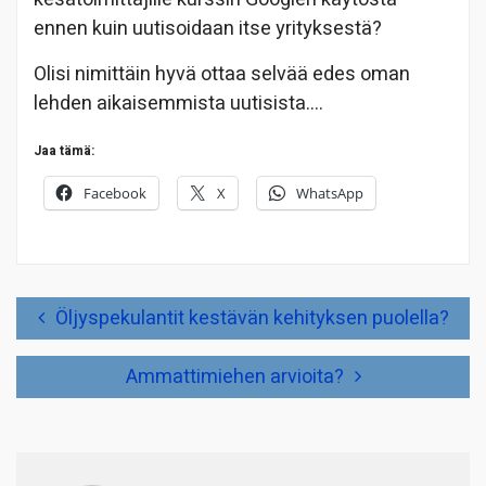
ennen kuin uutisoidaan itse yrityksestä?
Olisi nimittäin hyvä ottaa selvää edes oman
lehden aikaisemmista uutisista….
Jaa tämä:
Facebook
X
WhatsApp
Artikkelien
Öljyspekulantit kestävän kehityksen puolella?
selaus
Ammattimiehen arvioita?