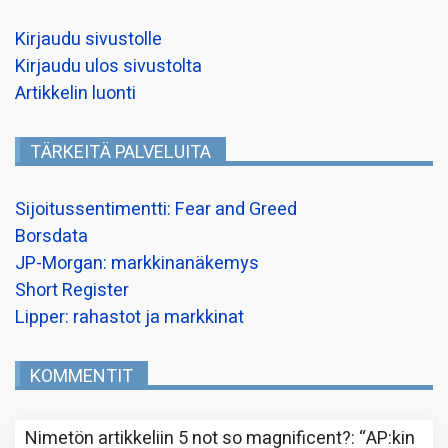
Kirjaudu sivustolle
Kirjaudu ulos sivustolta
Artikkelin luonti
TÄRKEITÄ PALVELUITA
Sijoitussentimentti: Fear and Greed
Borsdata
JP-Morgan: markkinanäkemys
Short Register
Lipper: rahastot ja markkinat
KOMMENTIT
Nimetön
artikkeliin
5 not so magnificent?
: “
AP:kin