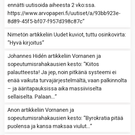
ennätti uutisoida aiheesta 2 vko:ssa.
https://www.arvopaperi.fi/uutiset/a/93bb923e-
8d89-45f5-bf07-f957d398c87c
”
Nimetön
artikkeliin
Uudet kuviot, tuttu osinkovirta
:
“
Hyvä kirjoitus
”
Johannes Hidén
artikkeliin
Vornanen ja
sopeutumisrahakausien kesto
: “
Kiitos
palautteesta! Ja jep, noin pitkänä systeemi ei
enää vaikuta turvajärjestelmältä, vaan palkinnolta
– ja ääritapauksissa aika massiiviselta
sellaiselta. Palaan…
”
Anon
artikkeliin
Vornanen ja
sopeutumisrahakausien kesto
: “
Byrokratia pitää
puolensa ja kansa maksaa viulut…
”