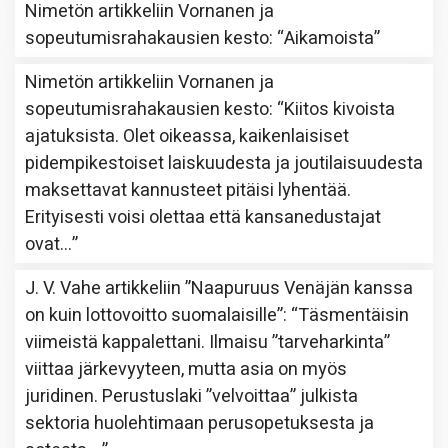
Nimetön
artikkeliin
Vornanen ja
sopeutumisrahakausien kesto
: “
Aikamoista
”
Nimetön
artikkeliin
Vornanen ja
sopeutumisrahakausien kesto
: “
Kiitos kivoista
ajatuksista. Olet oikeassa, kaikenlaisiset
pidempikestoiset laiskuudesta ja joutilaisuudesta
maksettavat kannusteet pitäisi lyhentää.
Erityisesti voisi olettaa että kansanedustajat
ovat…
”
J. V. Vahe
artikkeliin
”Naapuruus Venäjän kanssa
on kuin lottovoitto suomalaisille”
: “
Täsmentäisin
viimeistä kappalettani. Ilmaisu ”tarveharkinta”
viittaa järkevyyteen, mutta asia on myös
juridinen. Perustuslaki ”velvoittaa” julkista
sektoria huolehtimaan perusopetuksesta ja