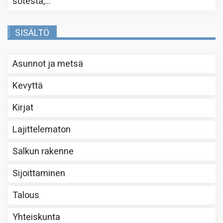
sotesta,…
”
SISÄLTÖ
Asunnot ja metsä
Kevyttä
Kirjat
Lajittelematon
Salkun rakenne
Sijoittaminen
Talous
Yhteiskunta