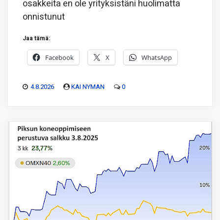
osakkeita en ole yrityksistäni huolimatta
onnistunut
Jaa tämä:
Facebook
X
WhatsApp
4.8.2026
KAI NYMAN
0