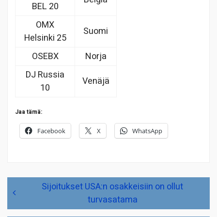
BEL 20
OMX
Suomi
Helsinki 25
OSEBX
Norja
DJ Russia
Venäjä
10
Jaa tämä:
Facebook
X
WhatsApp
Artikkelien
Sijoitukset USA:n osakkeisiin on ollut
selaus
turvasatama