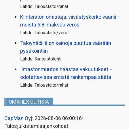
Lähde: Taloustaito/rahat
Kiinteistön omistaja, viivästyskorko vaanii –
muista 6.8. maksaa verosi
Lähde: Taloustaito/verot
Taloyhtiöillä on keinoja puuttua väärään
pysäköintiin
Lähde: Kiinteistölehti
Ilmastonmuutos haastaa vakuutukset –
odotettavissa entistä rankempaa säätä
Lähde: Taloustaito/rahat
OMXHEX UUTISIA
CapMan Oyj
: 2026-08-06 06:00:16:
Tulosjulkistamisajankohdat