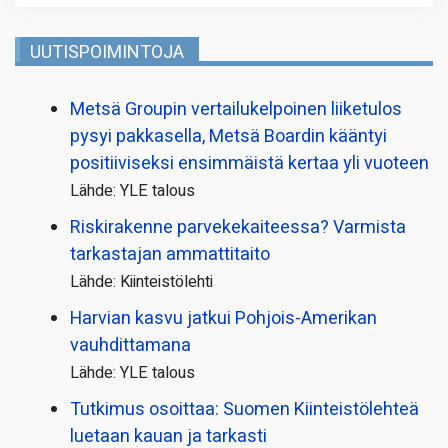
UUTISPOIMINTOJA
Metsä Groupin vertailu­kelpoinen liiketulos
pysyi pakkasella, Metsä Boardin kääntyi
positiiviseksi ensimmäistä kertaa yli vuoteen
Lähde: YLE talous
Riskirakenne parvekekaiteessa? Varmista
tarkastajan ammattitaito
Lähde: Kiinteistölehti
Harvian kasvu jatkui Pohjois-Amerikan
vauhdittamana
Lähde: YLE talous
Tutkimus osoittaa: Suomen Kiinteistölehteä
luetaan kauan ja tarkasti