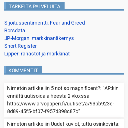
TÄRKEITÄ PALVELUITA
Sijoitussentimentti: Fear and Greed
Borsdata
JP-Morgan: markkinanäkemys
Short Register
Lipper: rahastot ja markkinat
KOMMENTIT
Nimetön
artikkeliin
5 not so magnificent?
: “
AP:kin
ennätti uutisoida aiheesta 2 vko:ssa.
https://www.arvopaperi.fi/uutiset/a/93bb923e-
8d89-45f5-bf07-f957d398c87c
”
Nimetön
artikkeliin
Uudet kuviot, tuttu osinkovirta
: