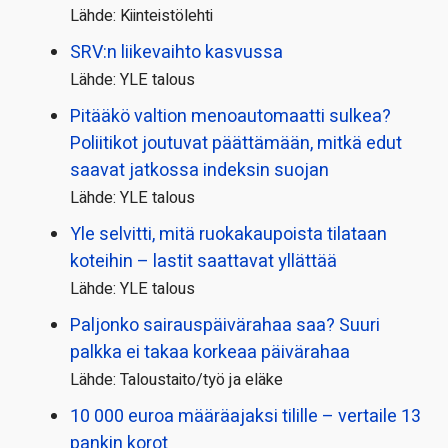
Lähde: Kiinteistölehti
SRV:n liikevaihto kasvussa
Lähde: YLE talous
Pitääkö valtion menoautomaatti sulkea?
Poliitikot joutuvat päättämään, mitkä edut
saavat jatkossa indeksin suojan
Lähde: YLE talous
Yle selvitti, mitä ruokakaupoista tilataan
koteihin – lastit saattavat yllättää
Lähde: YLE talous
Paljonko sairauspäivä­rahaa saa? Suuri
palkka ei takaa korkeaa päivärahaa
Lähde: Taloustaito/työ ja eläke
10 000 euroa määräajaksi tilille – vertaile 13
pankin korot