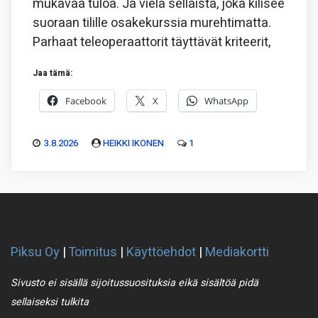
mukavaa tuloa. Ja vielä sellaista, joka kilisee
suoraan tilille osakekurssia murehtimatta.
Parhaat teleoperaattorit täyttävät kriteerit,
Jaa tämä:
Facebook
X
WhatsApp
3.8.2026
HEIKKI IKONEN
1
Piksu Oy
|
Toimitus
|
Käyttöehdot
|
Mediakortti
Sivusto ei sisällä sijoitussuosituksia eikä sisältöä pidä
sellaiseksi tulkita