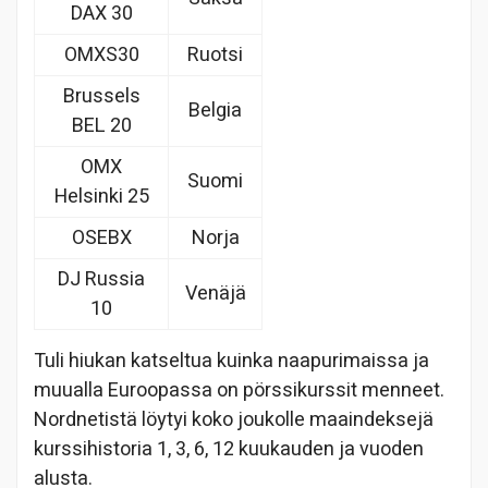
DAX 30
OMXS30
Ruotsi
Brussels
Belgia
BEL 20
OMX
Suomi
Helsinki 25
OSEBX
Norja
DJ Russia
Venäjä
10
Tuli hiukan katseltua kuinka naapurimaissa ja
muualla Euroopassa on pörssikurssit menneet.
Nordnetistä löytyi koko joukolle maaindeksejä
kurssihistoria 1, 3, 6, 12 kuukauden ja vuoden
alusta.