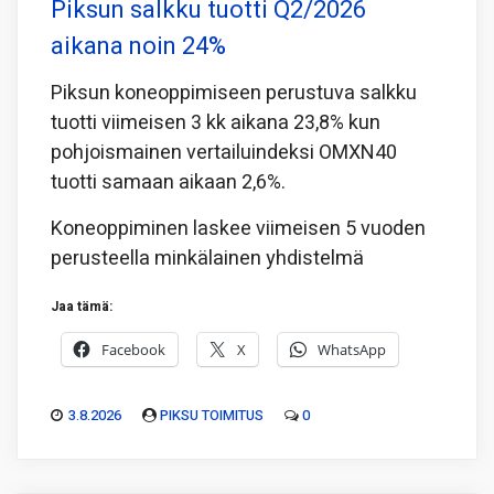
Piksun salkku tuotti Q2/2026
aikana noin 24%
Piksun koneoppimiseen perustuva salkku
tuotti viimeisen 3 kk aikana 23,8% kun
pohjoismainen vertailuindeksi OMXN40
tuotti samaan aikaan 2,6%.
Koneoppiminen laskee viimeisen 5 vuoden
perusteella minkälainen yhdistelmä
Jaa tämä:
Facebook
X
WhatsApp
3.8.2026
PIKSU TOIMITUS
0