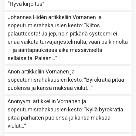
“
Hyvä kirjoitus
”
Johannes Hidén
artikkeliin
Vornanen ja
sopeutumisrahakausien kesto
: “
Kiitos
palautteesta! Ja jep, noin pitkänä systeemi ei
enää vaikuta turvajärjestelmältä, vaan palkinnolta
– ja ääritapauksissa aika massiiviselta
sellaiselta. Palaan…
”
Anon
artikkeliin
Vornanen ja
sopeutumisrahakausien kesto
: “
Byrokratia pitää
puolensa ja kansa maksaa viulut…
”
Anonyymi
artikkeliin
Vornanen ja
sopeutumisrahakausien kesto
: “
Kyllä byrokratia
pitää parhaiten puolensa ja kansa maksaa
viulut…
”