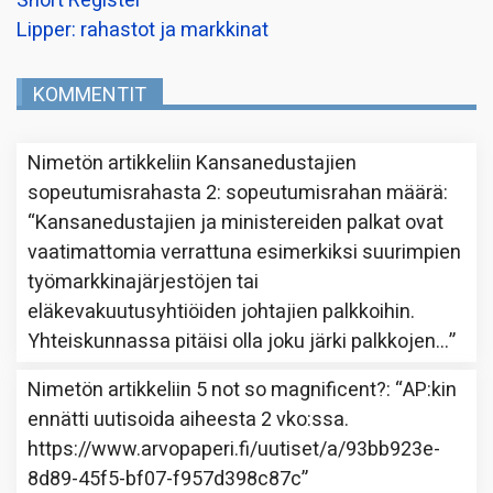
Short Register
Lipper: rahastot ja markkinat
KOMMENTIT
Nimetön
artikkeliin
Kansanedustajien
sopeutumisrahasta 2: sopeutumisrahan määrä
:
“
Kansanedustajien ja ministereiden palkat ovat
vaatimattomia verrattuna esimerkiksi suurimpien
työmarkkinajärjestöjen tai
eläkevakuutusyhtiöiden johtajien palkkoihin.
Yhteiskunnassa pitäisi olla joku järki palkkojen…
”
Nimetön
artikkeliin
5 not so magnificent?
: “
AP:kin
ennätti uutisoida aiheesta 2 vko:ssa.
https://www.arvopaperi.fi/uutiset/a/93bb923e-
8d89-45f5-bf07-f957d398c87c
”