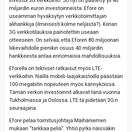
investoi 3G verkkoihin. Jo nyt on päätetty yli 40
miljardin euron investoinneista. Efore on
useamman hyväksytyn verkkotoimittajan
alihankkija (ilmeisesti kolme neljästä?). Kiinan
3G verkkotilauksia painotettiin useaan
otteeseen. On selvää, että Eforen 80 miljoonan
liikevaihdolle pienikin osuus 40 miljardin
hankkeesta antaa erinomaisia mahdollisuuksia.
Eforella on tekniset ratkaisut myös LTE-
verkkoihin. Näillä mobiili-laajakaistoilla päästään
100 megabitin nopeuteen myös kännyköissä.
Tämän verkon investoinnit alkavat tänä vuonna
Tukholmassa ja Oslossa. LTE:tä pidetään 3G:n
seuraajana.
Efore pelaa toimitusjohtaja Mäihäniemen
mukaan “tarkkaa peliä”. Yhtiö pyrkii näissäkin