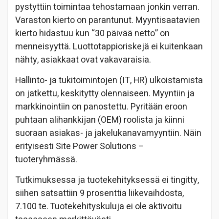
pystyttiin toimintaa tehostamaan jonkin verran.
Varaston kierto on parantunut. Myyntisaatavien
kierto hidastuu kun “30 päivää netto” on
menneisyyttä. Luottotappioriskejä ei kuitenkaan
nähty, asiakkaat ovat vakavaraisia.
Hallinto- ja tukitoimintojen (IT, HR) ulkoistamista
on jatkettu, keskitytty olennaiseen. Myyntiin ja
markkinointiin on panostettu. Pyritään eroon
puhtaan alihankkijan (OEM) roolista ja kiinni
suoraan asiakas- ja jakelukanavamyyntiin. Näin
erityisesti Site Power Solutions –
tuoteryhmässä.
Tutkimuksessa ja tuotekehityksessä ei tingitty,
siihen satsattiin 9 prosenttia liikevaihdosta,
7.100 te. Tuotekehityskuluja ei ole aktivoitu