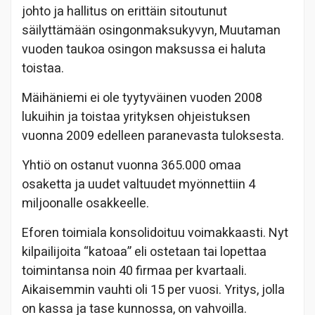
johto ja hallitus on erittäin sitoutunut
säilyttämään osingonmaksukyvyn, Muutaman
vuoden taukoa osingon maksussa ei haluta
toistaa.
Mäihäniemi ei ole tyytyväinen vuoden 2008
lukuihin ja toistaa yrityksen ohjeistuksen
vuonna 2009 edelleen paranevasta tuloksesta.
Yhtiö on ostanut vuonna 365.000 omaa
osaketta ja uudet valtuudet myönnettiin 4
miljoonalle osakkeelle.
Eforen toimiala konsolidoituu voimakkaasti. Nyt
kilpailijoita “katoaa” eli ostetaan tai lopettaa
toimintansa noin 40 firmaa per kvartaali.
Aikaisemmin vauhti oli 15 per vuosi. Yritys, jolla
on kassa ja tase kunnossa, on vahvoilla.