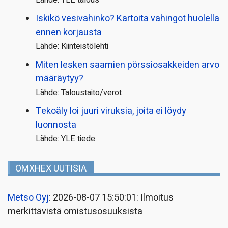
Iskikö vesivahinko? Kartoita vahingot huolella
ennen korjausta
Lähde: Kiinteistölehti
Miten lesken saamien pörssi­osakkeiden arvo
määräytyy?
Lähde: Taloustaito/verot
Tekoäly loi juuri viruksia, joita ei löydy
luonnosta
Lähde: YLE tiede
OMXHEX UUTISIA
Metso Oyj
: 2026-08-07 15:50:01: Ilmoitus
merkittävistä omistusosuuksista