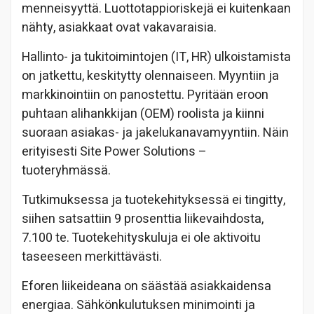
menneisyyttä. Luottotappioriskejä ei kuitenkaan
nähty, asiakkaat ovat vakavaraisia.
Hallinto- ja tukitoimintojen (IT, HR) ulkoistamista
on jatkettu, keskitytty olennaiseen. Myyntiin ja
markkinointiin on panostettu. Pyritään eroon
puhtaan alihankkijan (OEM) roolista ja kiinni
suoraan asiakas- ja jakelukanavamyyntiin. Näin
erityisesti Site Power Solutions –
tuoteryhmässä.
Tutkimuksessa ja tuotekehityksessä ei tingitty,
siihen satsattiin 9 prosenttia liikevaihdosta,
7.100 te. Tuotekehityskuluja ei ole aktivoitu
taseeseen merkittävästi.
Eforen liikeideana on säästää asiakkaidensa
energiaa. Sähkönkulutuksen minimointi ja