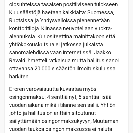
olosuhteissa tasaisen positiiviseen tulokseen.
Kulusäästöjä haetaan kaikkialta: Suomessa,
Ruotsissa ja Yhdysvalloissa pienennetään
konttoritiloja. Kiinassa neuvotellaan vuokra-
alennuksia. Kuriositeettina mainittakoon että
yhtiökokouskutsua ei jatkossa julkaista
sanomalehdissä vaan internetissä. Jaakko
Ravald ihmetteli ratkaisua mutta hallitus sanoi
ottavansa 20.000 e säästön ilmoituskuluissa
harkiten.
Eforen varovaisuutta kuvastaa myös
osingonmaksu: 4 senttiä nyt, 5 senttiä lisää
vuoden aikana mikäli tilanne sen sallii. Yhtiön
johto ja hallitus on erittäin sitoutunut
säilyttämään osingonmaksukyvyn, Muutaman
vuoden taukoa osingon maksussa ei haluta