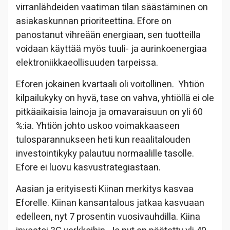
virranlähdeiden vaatiman tilan säästäminen on
asiakaskunnan prioriteettina. Efore on
panostanut vihreään energiaan, sen tuotteilla
voidaan käyttää myös tuuli- ja aurinkoenergiaa
elektroniikkaeollisuuden tarpeissa.
Eforen jokainen kvartaali oli voitollinen. Yhtiön
kilpailukyky on hyvä, tase on vahva, yhtiöllä ei ole
pitkäaikaisia lainoja ja omavaraisuun on yli 60
%:ia. Yhtiön johto uskoo voimakkaaseen
tulosparannukseen heti kun reaalitalouden
investointikyky palautuu normaalille tasolle.
Efore ei luovu kasvustrategiastaan.
Aasian ja erityisesti Kiinan merkitys kasvaa
Eforelle. Kiinan kansantalous jatkaa kasvuaan
edelleen, nyt 7 prosentin vuosivauhdilla. Kiina