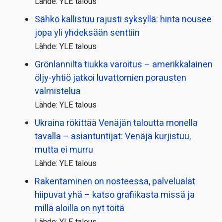
Lähde: YLE talous
Sähkö kallistuu rajusti syksyllä: hinta nousee
jopa yli yhdeksään senttiin
Lähde: YLE talous
Grönlannilta tiukka varoitus – amerikkalainen
öljy-yhtiö jatkoi luvattomien porausten
valmistelua
Lähde: YLE talous
Ukraina rökittää Venäjän taloutta monella
tavalla – asiantuntijat: Venäjä kurjistuu,
mutta ei murru
Lähde: YLE talous
Rakentaminen on nosteessa, palvelualat
hiipuvat yhä – katso grafiikasta missä ja
millä aloilla on nyt töitä
Lähde: YLE talous