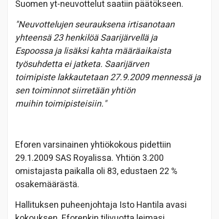
Suomen yt-neuvottelut saatiin päätökseen.
"Neuvottelujen seurauksena irtisanotaan
yhteensä 23 henkilöä Saarijärvellä ja
Espoossa ja lisäksi kahta määräaikaista
työsuhdetta ei jatketa. Saarijärven
toimipiste lakkautetaan 27.9.2009 mennessä ja
sen toiminnot siirretään yhtiön
muihin toimipisteisiin."
Eforen varsinainen yhtiökokous pidettiin
29.1.2009 SAS Royalissa. Yhtiön 3.200
omistajasta paikalla oli 83, edustaen 22 %
osakemäärästä.
Hallituksen puheenjohtaja Isto Hantila avasi
kokouksen. Eforenkin tilivuotta leimasi