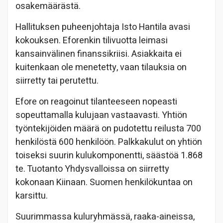
osakemäärästä.
Hallituksen puheenjohtaja Isto Hantila avasi
kokouksen. Eforenkin tilivuotta leimasi
kansainvälinen finanssikriisi. Asiakkaita ei
kuitenkaan ole menetetty, vaan tilauksia on
siirretty tai perutettu.
Efore on reagoinut tilanteeseen nopeasti
sopeuttamalla kulujaan vastaavasti. Yhtiön
työntekijöiden määrä on pudotettu reilusta 700
henkilöstä 600 henkilöön. Palkkakulut on yhtiön
toiseksi suurin kulukomponentti, säästöä 1.868
te. Tuotanto Yhdysvalloissa on siirretty
kokonaan Kiinaan. Suomen henkilökuntaa on
karsittu.
Suurimmassa kuluryhmässä, raaka-aineissa,