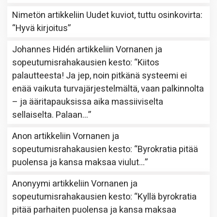
Nimetön
artikkeliin
Uudet kuviot, tuttu osinkovirta
:
“
Hyvä kirjoitus
”
Johannes Hidén
artikkeliin
Vornanen ja
sopeutumisrahakausien kesto
: “
Kiitos
palautteesta! Ja jep, noin pitkänä systeemi ei
enää vaikuta turvajärjestelmältä, vaan palkinnolta
– ja ääritapauksissa aika massiiviselta
sellaiselta. Palaan…
”
Anon
artikkeliin
Vornanen ja
sopeutumisrahakausien kesto
: “
Byrokratia pitää
puolensa ja kansa maksaa viulut…
”
Anonyymi
artikkeliin
Vornanen ja
sopeutumisrahakausien kesto
: “
Kyllä byrokratia
pitää parhaiten puolensa ja kansa maksaa