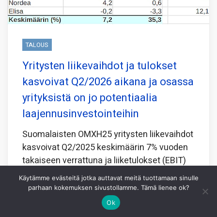
TALOUS
Yritysten liikevaihdot ja tulokset
kasvoivat Q2/2026 aikana ja osassa
yrityksistä on jo potentiaalia
laajennusinvestointeihin
Suomalaisten OMXH25 yritysten liikevaihdot
kasvoivat Q2/2025 keskimäärin 7% vuoden
takaiseen verrattuna ja liiketulokset (EBIT)
kasvoivat peräti 35%.
Käytämme evästeitä jotka auttavat meitä tuottamaan sinulle
parhaan kokemuksen sivustollamme. Tämä lienee ok?
Seurantaan on tällä kertaa otettu myös
Ok
investoidun pääoman tuotto