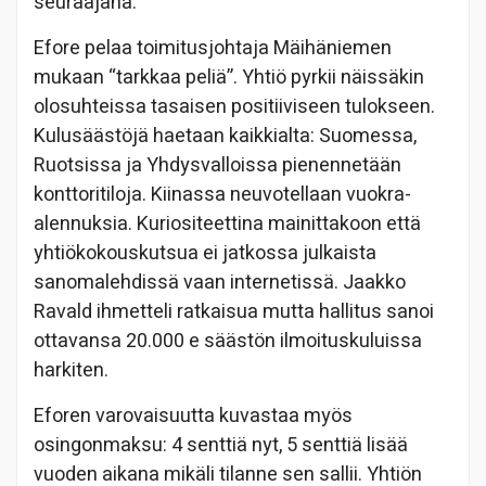
seuraajana.
Efore pelaa toimitusjohtaja Mäihäniemen
mukaan “tarkkaa peliä”. Yhtiö pyrkii näissäkin
olosuhteissa tasaisen positiiviseen tulokseen.
Kulusäästöjä haetaan kaikkialta: Suomessa,
Ruotsissa ja Yhdysvalloissa pienennetään
konttoritiloja. Kiinassa neuvotellaan vuokra-
alennuksia. Kuriositeettina mainittakoon että
yhtiökokouskutsua ei jatkossa julkaista
sanomalehdissä vaan internetissä. Jaakko
Ravald ihmetteli ratkaisua mutta hallitus sanoi
ottavansa 20.000 e säästön ilmoituskuluissa
harkiten.
Eforen varovaisuutta kuvastaa myös
osingonmaksu: 4 senttiä nyt, 5 senttiä lisää
vuoden aikana mikäli tilanne sen sallii. Yhtiön