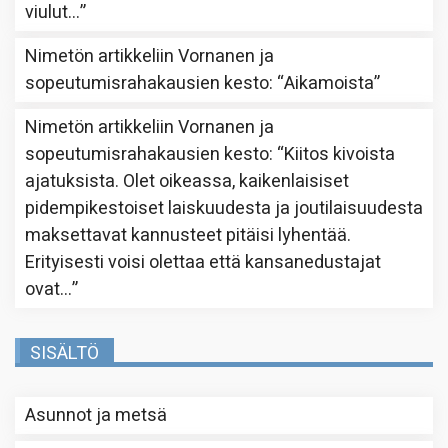
viulut…
”
Nimetön
artikkeliin
Vornanen ja
sopeutumisrahakausien kesto
: “
Aikamoista
”
Nimetön
artikkeliin
Vornanen ja
sopeutumisrahakausien kesto
: “
Kiitos kivoista
ajatuksista. Olet oikeassa, kaikenlaisiset
pidempikestoiset laiskuudesta ja joutilaisuudesta
maksettavat kannusteet pitäisi lyhentää.
Erityisesti voisi olettaa että kansanedustajat
ovat…
”
SISÄLTÖ
Asunnot ja metsä