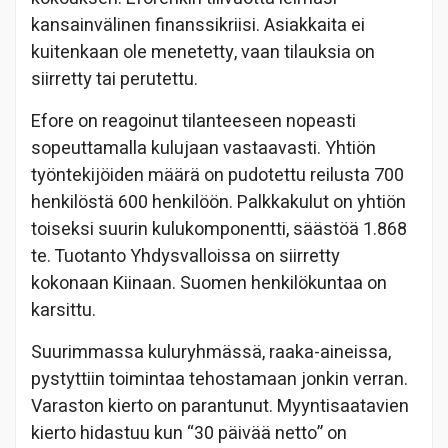
kansainvälinen finanssikriisi. Asiakkaita ei
kuitenkaan ole menetetty, vaan tilauksia on
siirretty tai perutettu.
Efore on reagoinut tilanteeseen nopeasti
sopeuttamalla kulujaan vastaavasti. Yhtiön
työntekijöiden määrä on pudotettu reilusta 700
henkilöstä 600 henkilöön. Palkkakulut on yhtiön
toiseksi suurin kulukomponentti, säästöä 1.868
te. Tuotanto Yhdysvalloissa on siirretty
kokonaan Kiinaan. Suomen henkilökuntaa on
karsittu.
Suurimmassa kuluryhmässä, raaka-aineissa,
pystyttiin toimintaa tehostamaan jonkin verran.
Varaston kierto on parantunut. Myyntisaatavien
kierto hidastuu kun “30 päivää netto” on