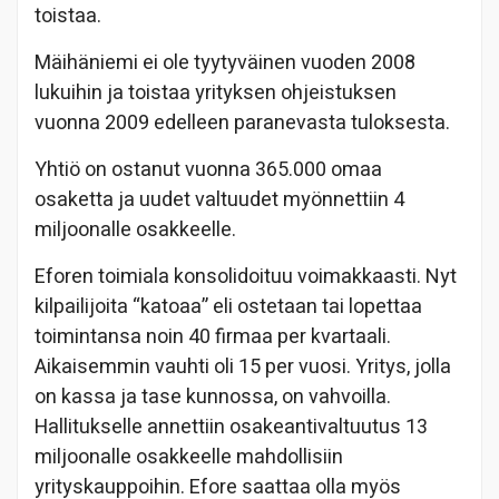
toistaa.
Mäihäniemi ei ole tyytyväinen vuoden 2008
lukuihin ja toistaa yrityksen ohjeistuksen
vuonna 2009 edelleen paranevasta tuloksesta.
Yhtiö on ostanut vuonna 365.000 omaa
osaketta ja uudet valtuudet myönnettiin 4
miljoonalle osakkeelle.
Eforen toimiala konsolidoituu voimakkaasti. Nyt
kilpailijoita “katoaa” eli ostetaan tai lopettaa
toimintansa noin 40 firmaa per kvartaali.
Aikaisemmin vauhti oli 15 per vuosi. Yritys, jolla
on kassa ja tase kunnossa, on vahvoilla.
Hallitukselle annettiin osakeantivaltuutus 13
miljoonalle osakkeelle mahdollisiin
yrityskauppoihin. Efore saattaa olla myös