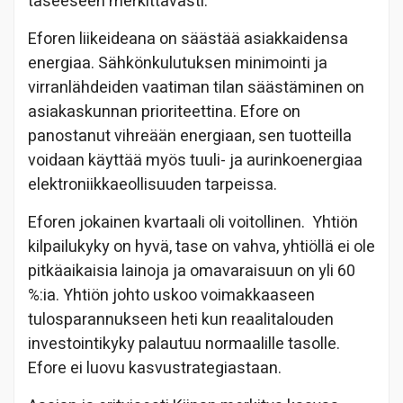
taseeseen merkittävästi.
Eforen liikeideana on säästää asiakkaidensa
energiaa. Sähkönkulutuksen minimointi ja
virranlähdeiden vaatiman tilan säästäminen on
asiakaskunnan prioriteettina. Efore on
panostanut vihreään energiaan, sen tuotteilla
voidaan käyttää myös tuuli- ja aurinkoenergiaa
elektroniikkaeollisuuden tarpeissa.
Eforen jokainen kvartaali oli voitollinen. Yhtiön
kilpailukyky on hyvä, tase on vahva, yhtiöllä ei ole
pitkäaikaisia lainoja ja omavaraisuun on yli 60
%:ia. Yhtiön johto uskoo voimakkaaseen
tulosparannukseen heti kun reaalitalouden
investointikyky palautuu normaalille tasolle.
Efore ei luovu kasvustrategiastaan.