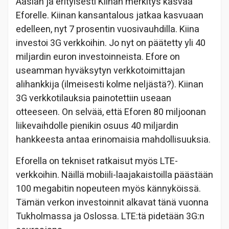
Aasian ja erityisesti Kiinan merkitys kasvaa
Eforelle. Kiinan kansantalous jatkaa kasvuaan
edelleen, nyt 7 prosentin vuosivauhdilla. Kiina
investoi 3G verkkoihin. Jo nyt on päätetty yli 40
miljardin euron investoinneista. Efore on
useamman hyväksytyn verkkotoimittajan
alihankkija (ilmeisesti kolme neljästä?). Kiinan
3G verkkotilauksia painotettiin useaan
otteeseen. On selvää, että Eforen 80 miljoonan
liikevaihdolle pienikin osuus 40 miljardin
hankkeesta antaa erinomaisia mahdollisuuksia.
Eforella on tekniset ratkaisut myös LTE-
verkkoihin. Näillä mobiili-laajakaistoilla päästään
100 megabitin nopeuteen myös kännyköissä.
Tämän verkon investoinnit alkavat tänä vuonna
Tukholmassa ja Oslossa. LTE:tä pidetään 3G:n