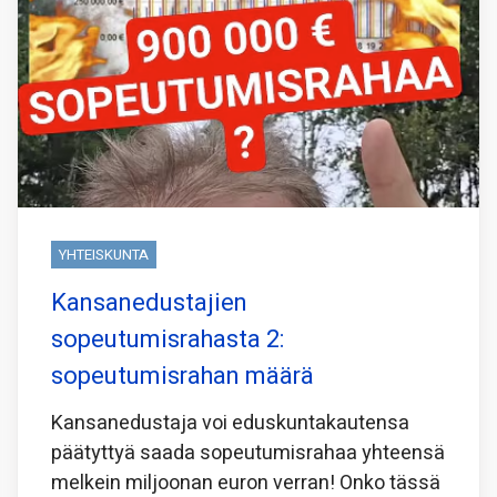
YHTEISKUNTA
Kansanedustajien
sopeutumisrahasta 2:
sopeutumisrahan määrä
Kansanedustaja voi eduskuntakautensa
päätyttyä saada sopeutumisrahaa yhteensä
melkein miljoonan euron verran! Onko tässä