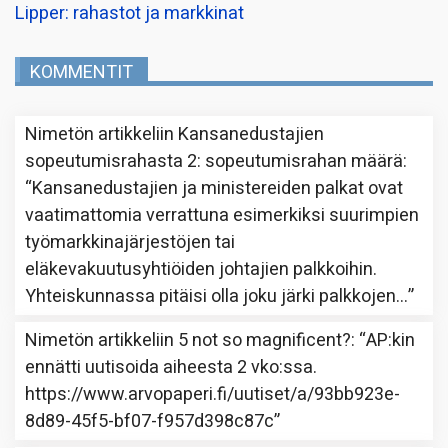
Lipper: rahastot ja markkinat
KOMMENTIT
Nimetön
artikkeliin
Kansanedustajien
sopeutumisrahasta 2: sopeutumisrahan määrä
:
“
Kansanedustajien ja ministereiden palkat ovat
vaatimattomia verrattuna esimerkiksi suurimpien
työmarkkinajärjestöjen tai
eläkevakuutusyhtiöiden johtajien palkkoihin.
Yhteiskunnassa pitäisi olla joku järki palkkojen…
”
Nimetön
artikkeliin
5 not so magnificent?
: “
AP:kin
ennätti uutisoida aiheesta 2 vko:ssa.
https://www.arvopaperi.fi/uutiset/a/93bb923e-
8d89-45f5-bf07-f957d398c87c
”