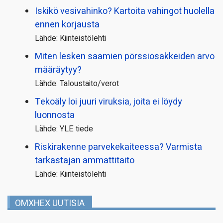
Iskikö vesivahinko? Kartoita vahingot huolella
ennen korjausta
Lähde: Kiinteistölehti
Miten lesken saamien pörssi­osakkeiden arvo
määräytyy?
Lähde: Taloustaito/verot
Tekoäly loi juuri viruksia, joita ei löydy
luonnosta
Lähde: YLE tiede
Riskirakenne parvekekaiteessa? Varmista
tarkastajan ammattitaito
Lähde: Kiinteistölehti
OMXHEX UUTISIA