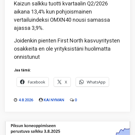
Kaizun salkku tuotti kvartaalin Q2/2026
aikana 13,4% kun pohjoismainen
vertailuindeksi OMXN40 nousi samassa
ajassa 3,9%.
Joidenkin pienten First North kasvuyritysten
osakkeita en ole yrityksistäni huolimatta
onnistunut
Jaa tämä:
Facebook
X
WhatsApp
4.8.2026
KAI NYMAN
0