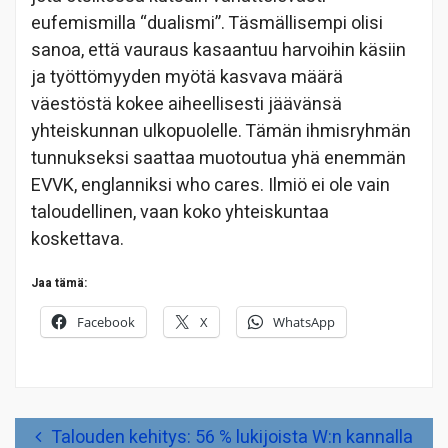
eufemismilla “dualismi”. Täsmällisempi olisi
sanoa, että vauraus kasaantuu harvoihin käsiin
ja työttömyyden myötä kasvava määrä
väestöstä kokee aiheellisesti jäävänsä
yhteiskunnan ulkopuolelle. Tämän ihmisryhmän
tunnukseksi saattaa muotoutua yhä enemmän
EVVK, englanniksi who cares. Ilmiö ei ole vain
taloudellinen, vaan koko yhteiskuntaa
koskettava.
Jaa tämä:
Facebook
X
WhatsApp
Artikkelien
Talouden kehitys: 56 % lukijoista W:n kannalla