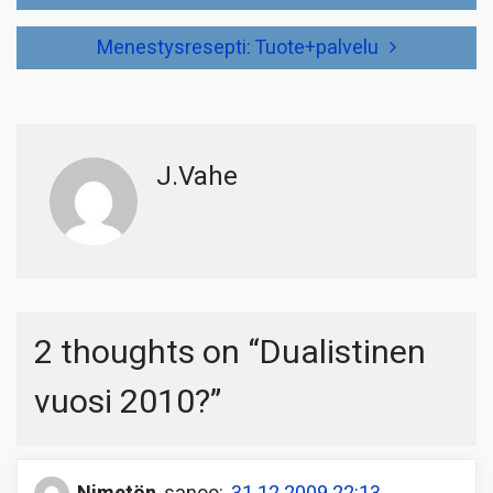
selaus
Menestysresepti: Tuote+palvelu
J.Vahe
2 thoughts on “
Dualistinen
vuosi 2010?
”