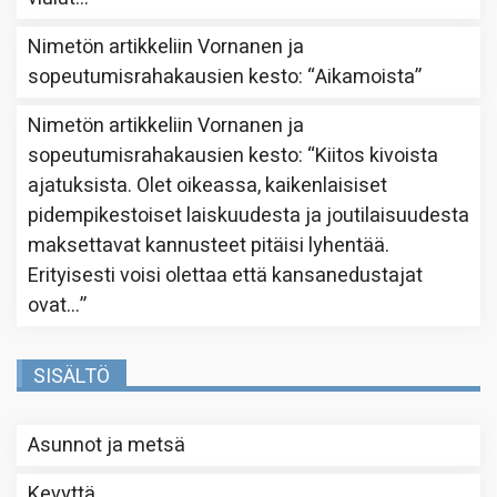
Nimetön
artikkeliin
Vornanen ja
sopeutumisrahakausien kesto
: “
Aikamoista
”
Nimetön
artikkeliin
Vornanen ja
sopeutumisrahakausien kesto
: “
Kiitos kivoista
ajatuksista. Olet oikeassa, kaikenlaisiset
pidempikestoiset laiskuudesta ja joutilaisuudesta
maksettavat kannusteet pitäisi lyhentää.
Erityisesti voisi olettaa että kansanedustajat
ovat…
”
SISÄLTÖ
Asunnot ja metsä
Kevyttä