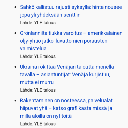
Sähkö kallistuu rajusti syksyllä: hinta nousee
jopa yli yhdeksään senttiin
Lähde: YLE talous
Grönlannilta tiukka varoitus – amerikkalainen
öljy-yhtiö jatkoi luvattomien porausten
valmistelua
Lähde: YLE talous
Ukraina rökittää Venäjän taloutta monella
tavalla – asiantuntijat: Venäjä kurjistuu,
mutta ei murru
Lähde: YLE talous
Rakentaminen on nosteessa, palvelualat
hiipuvat yhä – katso grafiikasta missä ja
millä aloilla on nyt töitä
Lähde: YLE talous