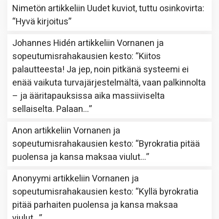
Nimetön
artikkeliin
Uudet kuviot, tuttu osinkovirta
:
“
Hyvä kirjoitus
”
Johannes Hidén
artikkeliin
Vornanen ja
sopeutumisrahakausien kesto
: “
Kiitos
palautteesta! Ja jep, noin pitkänä systeemi ei
enää vaikuta turvajärjestelmältä, vaan palkinnolta
– ja ääritapauksissa aika massiiviselta
sellaiselta. Palaan…
”
Anon
artikkeliin
Vornanen ja
sopeutumisrahakausien kesto
: “
Byrokratia pitää
puolensa ja kansa maksaa viulut…
”
Anonyymi
artikkeliin
Vornanen ja
sopeutumisrahakausien kesto
: “
Kyllä byrokratia
pitää parhaiten puolensa ja kansa maksaa
viulut…
”