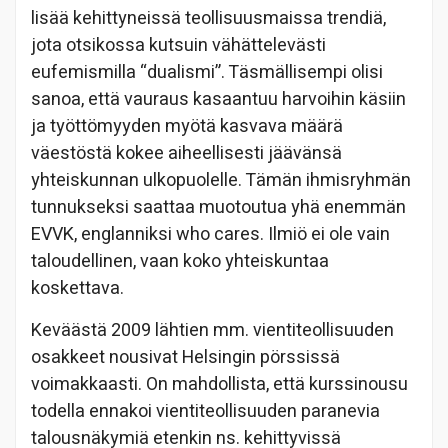
lisää kehittyneissä teollisuusmaissa trendiä,
jota otsikossa kutsuin vähättelevästi
eufemismilla “dualismi”. Täsmällisempi olisi
sanoa, että vauraus kasaantuu harvoihin käsiin
ja työttömyyden myötä kasvava määrä
väestöstä kokee aiheellisesti jäävänsä
yhteiskunnan ulkopuolelle. Tämän ihmisryhmän
tunnukseksi saattaa muotoutua yhä enemmän
EVVK, englanniksi who cares. Ilmiö ei ole vain
taloudellinen, vaan koko yhteiskuntaa
koskettava.
Keväästä 2009 lähtien mm. vientiteollisuuden
osakkeet nousivat Helsingin pörssissä
voimakkaasti. On mahdollista, että kurssinousu
todella ennakoi vientiteollisuuden paranevia
talousnäkymiä etenkin ns. kehittyvissä