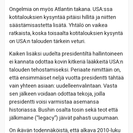
Ongelmia on myös Atlantin takana. USA:ssa
kotitalouksien kysyntää pitäisi hillitä ja niitten
säästämisastetta lisätä. Yhtälö on vaikea
ratkaista, koska toisaalta kotitalouksien kysyntä
on USA:n talouden tärkein veturi.
Kaiken lisäksi uudelta presidentiltä hallintoineen
ei kannata odottaa kovin kitkeriä lääkkeitä USA:n
talouden tehostamiseksi. Periaate nimittäin on,
että ensimmäiset neljä vuotta presidentti tähtää
vain yhteen asiaan: uudelleenvalintaan. Vasta
sen jälkeen voidaan odottaa tekoja, joilla
presidentti voisi varmistaa asemansa
historiassa. Bushin osalta tosin sekä teot että
jälkimaine (“legacy”) jäivät pahasti uupumaan.
On ikävän todennäköistä, että alkava 2010-luku