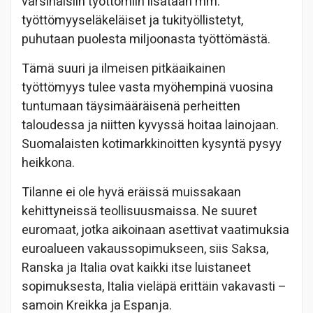
varsinaisiin työttömiin lisätään mm.
työttömyyseläkeläiset ja tukityöllistetyt,
puhutaan puolesta miljoonasta työttömästä.
Tämä suuri ja ilmeisen pitkäaikainen
työttömyys tulee vasta myöhempinä vuosina
tuntumaan täysimääräisenä perheitten
taloudessa ja niitten kyvyssä hoitaa lainojaan.
Suomalaisten kotimarkkinoitten kysyntä pysyy
heikkona.
Tilanne ei ole hyvä eräissä muissakaan
kehittyneissä teollisuusmaissa. Ne suuret
euromaat, jotka aikoinaan asettivat vaatimuksia
euroalueen vakaussopimukseen, siis Saksa,
Ranska ja Italia ovat kaikki itse luistaneet
sopimuksesta, Italia vieläpä erittäin vakavasti –
samoin Kreikka ja Espanja.