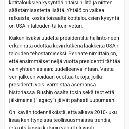
kotitalouksien kysyntää pitäisi hillitä ja niitten
säästämisastetta lisätä. Yhtälö on vaikea
ratkaista, koska toisaalta kotitalouksien kysyntä
on USA:n talouden tärkein veturi.
Kaiken lisäksi uudelta presidentiltä hallintoineen
ei kannata odottaa kovin kitkeriä lääkkeitä USA:n
talouden tehostamiseksi. Periaate nimittäin on,
että ensimmäiset neljä vuotta presidentti tähtää
vain yhteen asiaan: uudelleenvalintaan. Vasta
sen jälkeen voidaan odottaa tekoja, joilla
presidentti voisi varmistaa asemansa
historiassa. Bushin osalta tosin sekä teot että
jälkimaine (“legacy”) jäivät pahasti uupumaan.
On ikävän todennäköistä, että alkava 2010-luku
lisää kehittyneissä teollisuusmaissa trendiä,
jota otsikossa kutsuin vähättelevästi