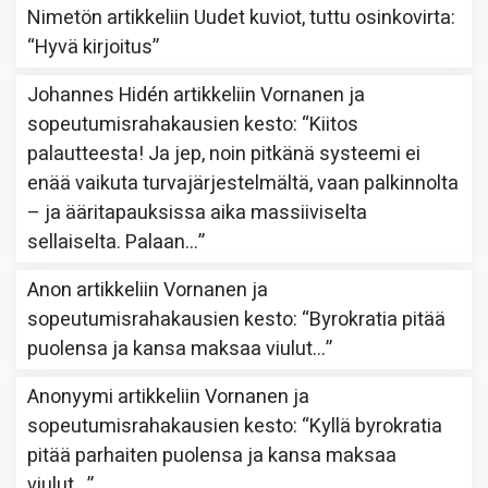
Nimetön
artikkeliin
Uudet kuviot, tuttu osinkovirta
:
“
Hyvä kirjoitus
”
Johannes Hidén
artikkeliin
Vornanen ja
sopeutumisrahakausien kesto
: “
Kiitos
palautteesta! Ja jep, noin pitkänä systeemi ei
enää vaikuta turvajärjestelmältä, vaan palkinnolta
– ja ääritapauksissa aika massiiviselta
sellaiselta. Palaan…
”
Anon
artikkeliin
Vornanen ja
sopeutumisrahakausien kesto
: “
Byrokratia pitää
puolensa ja kansa maksaa viulut…
”
Anonyymi
artikkeliin
Vornanen ja
sopeutumisrahakausien kesto
: “
Kyllä byrokratia
pitää parhaiten puolensa ja kansa maksaa
viulut…
”