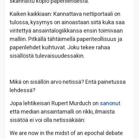
skannattu kopio paperilehdestä.
Kaiken kaikkiaan: Kannattava nettiportaali on
tulossa, kysymys on ainoastaan siitä kuka saa
viritettyä ansaintalogiikkansa ensin toimivaan
malliin. Pitkällä tähtäimellä paperiteollisuus ja
paperilehdet kuihtuvat. Joku tekee rahaa
sisällöstä tulevaisuudessakin.
Mikä on sisällön arvo netissä? Entä painetussa
lehdessä?
Jopa lehtikeisari Rupert Murduch on
sanonut
että median ansaintamalli on rikki, ilmaista
sisätöä ei voi olla netissäkään:
We are now in the midst of an epochal debate