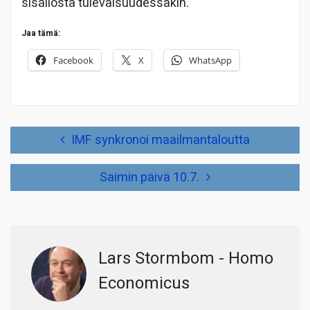
sisällöstä tulevaisuudessakin.
Jaa tämä:
Facebook
X
WhatsApp
Artikkelien
IMF synkronoi maailmantaloutta
selaus
Saimin päivä 10.7.
Lars Stormbom - Homo
Economicus