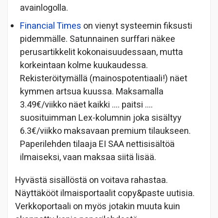
avainlogolla.
Financial Times
on vienyt systeemin fiksusti
pidemmälle. Satunnainen surffari näkee
perusartikkelit kokonaisuudessaan, mutta
korkeintaan kolme kuukaudessa.
Rekisteröitymällä (mainospotentiaali!) näet
kymmen artsua kuussa. Maksamalla
3.49€/viikko näet kaikki …. paitsi ….
suosituimman Lex-kolumnin joka sisältyy
6.3€/viikko maksavaan premium tilaukseen.
Paperilehden tilaaja EI SAA nettisisältöä
ilmaiseksi, vaan maksaa siitä lisää.
Hyvästä sisällöstä on voitava rahastaa.
Näyttäkööt ilmaisportaalit copy&paste uutisia.
Verkkoportaali on myös jotakin muuta kuin