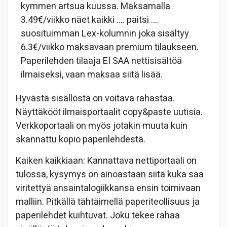
kymmen artsua kuussa. Maksamalla
3.49€/viikko näet kaikki …. paitsi ….
suosituimman Lex-kolumnin joka sisältyy
6.3€/viikko maksavaan premium tilaukseen.
Paperilehden tilaaja EI SAA nettisisältöä
ilmaiseksi, vaan maksaa siitä lisää.
Hyvästä sisällöstä on voitava rahastaa.
Näyttäkööt ilmaisportaalit copy&paste uutisia.
Verkkoportaali on myös jotakin muuta kuin
skannattu kopio paperilehdestä.
Kaiken kaikkiaan: Kannattava nettiportaali on
tulossa, kysymys on ainoastaan siitä kuka saa
viritettyä ansaintalogiikkansa ensin toimivaan
malliin. Pitkällä tähtäimellä paperiteollisuus ja
paperilehdet kuihtuvat. Joku tekee rahaa