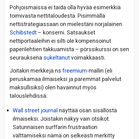
Pohjoismaissa ei taida olla hyvää esimerkkiä
toimivasta nettitaloudesta. Pisimmällä
nettistrategiassaan on mielestäni norjalainen
Schibstedt
– konserni. Satsaukset
nettiportaaleihin ei silti ole kompensoinut
paperilehtien takkuamista – pörssikurssi on sen
seurauksena
sukeltanut
voimakkaasti.
Joitakin merkkejä ns
freemium
-mallin (eli
peruskamaa ilmaiseksi ja paremmat palvelut
maksullisiksi) olen havainnut myös
talouslehdissä:
Wall street journal
näyttää osan sisällöstä
ilmaiseksi. Joistakin näkyy vain otsikot.
Satunnaisen surffarin frustraation
välttämiseksi nämä on selkeästi merkitty