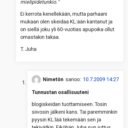
mielipidetunkio."
Ei kerrota kenellekään, mutta parhaani
mukaan olen skeidaa KL:ään kantanut ja
on siellä joku yli 60-vuotias apupoika ollut
omastakin takaa.
T. Juha
Nimetön
sanoo:
10.7.2009 14:27
Tunnustan osallisuuteni
blogiskeidan tuottamiseen. Tosin
siivosin jälkeni kans. Tai paremminkin
pyysin KL:lää tekemään sen ja
tekivätkin. Eiköhän Juha sun juttus