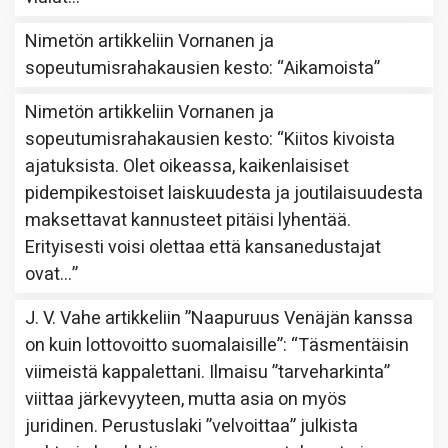
Nimetön
artikkeliin
Vornanen ja
sopeutumisrahakausien kesto
: “
Aikamoista
”
Nimetön
artikkeliin
Vornanen ja
sopeutumisrahakausien kesto
: “
Kiitos kivoista
ajatuksista. Olet oikeassa, kaikenlaisiset
pidempikestoiset laiskuudesta ja joutilaisuudesta
maksettavat kannusteet pitäisi lyhentää.
Erityisesti voisi olettaa että kansanedustajat
ovat…
”
J. V. Vahe
artikkeliin
”Naapuruus Venäjän kanssa
on kuin lottovoitto suomalaisille”
: “
Täsmentäisin
viimeistä kappalettani. Ilmaisu ”tarveharkinta”
viittaa järkevyyteen, mutta asia on myös
juridinen. Perustuslaki ”velvoittaa” julkista