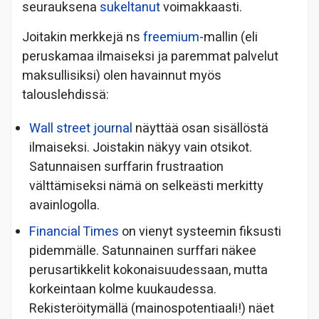
seurauksena
sukeltanut
voimakkaasti.
Joitakin merkkejä ns
freemium
-mallin (eli
peruskamaa ilmaiseksi ja paremmat palvelut
maksullisiksi) olen havainnut myös
talouslehdissä:
Wall street journal
näyttää osan sisällöstä
ilmaiseksi. Joistakin näkyy vain otsikot.
Satunnaisen surffarin frustraation
välttämiseksi nämä on selkeästi merkitty
avainlogolla.
Financial Times
on vienyt systeemin fiksusti
pidemmälle. Satunnainen surffari näkee
perusartikkelit kokonaisuudessaan, mutta
korkeintaan kolme kuukaudessa.
Rekisteröitymällä (mainospotentiaali!) näet