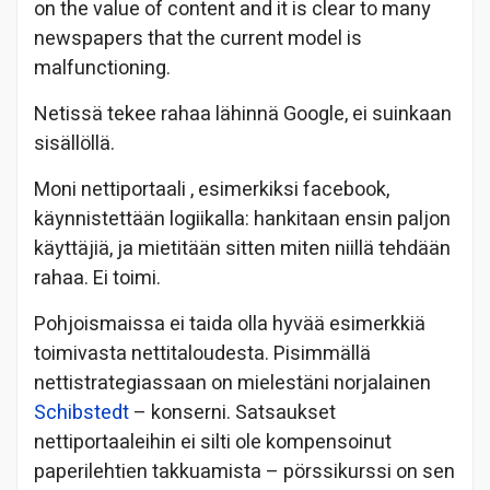
on the value of content and it is clear to many
newspapers that the current model is
malfunctioning.
Netissä tekee rahaa lähinnä Google, ei suinkaan
sisällöllä.
Moni nettiportaali , esimerkiksi facebook,
käynnistettään logiikalla: hankitaan ensin paljon
käyttäjiä, ja mietitään sitten miten niillä tehdään
rahaa. Ei toimi.
Pohjoismaissa ei taida olla hyvää esimerkkiä
toimivasta nettitaloudesta. Pisimmällä
nettistrategiassaan on mielestäni norjalainen
Schibstedt
– konserni. Satsaukset
nettiportaaleihin ei silti ole kompensoinut
paperilehtien takkuamista – pörssikurssi on sen