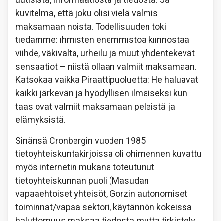
uutisista, informaatiosta ja tiedosta. Ja
kuvitelma, että joku olisi vielä valmis
maksamaan noista. Todellisuuden toki
tiedämme: ihmisten enemmistöä kiinnostaa
viihde, väkivalta, urheilu ja muut yhdentekevät
sensaatiot – niistä ollaan valmiit maksamaan.
Katsokaa vaikka Piraattipuoluetta: He haluavat
kaikki järkevän ja hyödyllisen ilmaiseksi kun
taas ovat valmiit maksamaan peleistä ja
elämyksistä.
Sinänsä Cronbergin vuoden 1985
tietoyhteiskuntakirjoissa oli ohimennen kuvattu
myös internetin mukana toteutunut
tietoyhteiskunnan puoli (Masudan
vapaaehtoiset yhteisöt, Gorzin autonomiset
toiminnat/vapaa sektori, käytännön kokeissa
haluttomuus maksaa tiedosta mutta tirkistely