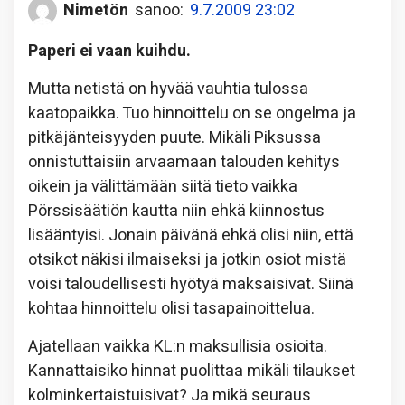
Nimetön
sanoo:
9.7.2009 23:02
Paperi ei vaan kuihdu.
Mutta netistä on hyvää vauhtia tulossa
kaatopaikka. Tuo hinnoittelu on se ongelma ja
pitkäjänteisyyden puute. Mikäli Piksussa
onnistuttaisiin arvaamaan talouden kehitys
oikein ja välittämään siitä tieto vaikka
Pörssisäätiön kautta niin ehkä kiinnostus
lisääntyisi. Jonain päivänä ehkä olisi niin, että
otsikot näkisi ilmaiseksi ja jotkin osiot mistä
voisi taloudellisesti hyötyä maksaisivat. Siinä
kohtaa hinnoittelu olisi tasapainoittelua.
Ajatellaan vaikka KL:n maksullisia osioita.
Kannattaisiko hinnat puolittaa mikäli tilaukset
kolminkertaistuisivat? Ja mikä seuraus