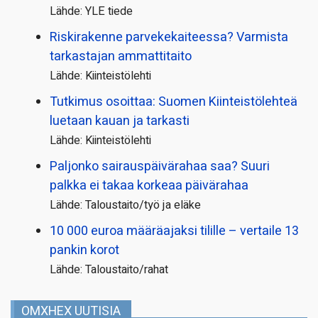
Lähde: YLE tiede
Riskirakenne parvekekaiteessa? Varmista
tarkastajan ammattitaito
Lähde: Kiinteistölehti
Tutkimus osoittaa: Suomen Kiinteistölehteä
luetaan kauan ja tarkasti
Lähde: Kiinteistölehti
Paljonko sairauspäivä­rahaa saa? Suuri
palkka ei takaa korkeaa päivärahaa
Lähde: Taloustaito/työ ja eläke
10 000 euroa määräajaksi tilille – vertaile 13
pankin korot
Lähde: Taloustaito/rahat
OMXHEX UUTISIA