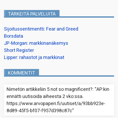
TÄRKEITÄ PALVELUITA
Sijoitussentimentti: Fear and Greed
Borsdata
JP-Morgan: markkinanäkemys
Short Register
Lipper: rahastot ja markkinat
KOMMENTIT
Nimetön
artikkeliin
5 not so magnificent?
: “
AP:kin
ennätti uutisoida aiheesta 2 vko:ssa.
https://www.arvopaperi.fi/uutiset/a/93bb923e-
8d89-45f5-bf07-f957d398c87c
”