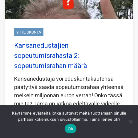
YHTEISKUNTA
Kansanedustajien
sopeutumisrahasta 2:
sopeutumisrahan määrä
Kansanedustaja voi eduskuntakautensa
päätyttyä saada sopeutumisrahaa yhteensä
melkein miljoonan euron verran! Onko tässä
mieltä? Tämä on jatkoa edeltävälle videolle,
jolla käsittelin sopeutumisrahan kestoa.
Käytämme evästeitä jotka auttavat meitä tuottamaan sinulle
parhaan kokemuksen sivustollamme. Tämä lienee ok?
https://www.youtube.com/shorts/ZqGmUiUZ7P8
Ok