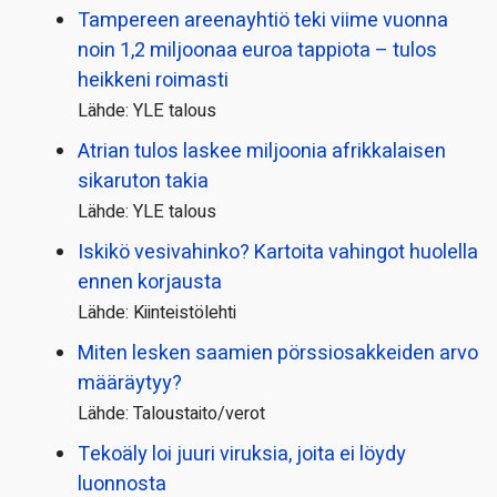
Tampereen areenayhtiö teki viime vuonna
noin 1,2 miljoonaa euroa tappiota – tulos
heikkeni roimasti
Lähde: YLE talous
Atrian tulos laskee miljoonia afrikkalaisen
sikaruton takia
Lähde: YLE talous
Iskikö vesivahinko? Kartoita vahingot huolella
ennen korjausta
Lähde: Kiinteistölehti
Miten lesken saamien pörssi­osakkeiden arvo
määräytyy?
Lähde: Taloustaito/verot
Tekoäly loi juuri viruksia, joita ei löydy
luonnosta