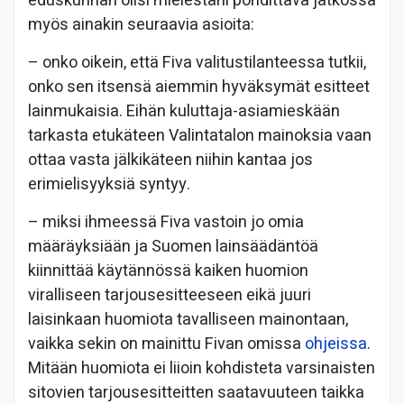
eduskunnan olisi mielestäni pohdittava jatkossa
myös ainakin seuraavia asioita:
– onko oikein, että Fiva valitustilanteessa tutkii,
onko sen itsensä aiemmin hyväksymät esitteet
lainmukaisia. Eihän kuluttaja-asiamieskään
tarkasta etukäteen Valintatalon mainoksia vaan
ottaa vasta jälkikäteen niihin kantaa jos
erimielisyyksiä syntyy.
– miksi ihmeessä Fiva vastoin jo omia
määräyksiään ja Suomen lainsäädäntöä
kiinnittää käytännössä kaiken huomion
viralliseen tarjousesitteeseen eikä juuri
laisinkaan huomiota tavalliseen mainontaan,
vaikka sekin on mainittu Fivan omissa
ohjeissa
.
Mitään huomiota ei liioin kohdisteta varsinaisten
sitovien tarjousesitteitten saatavuuteen taikka