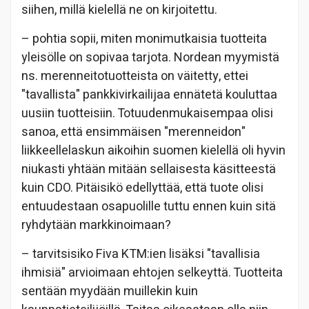
siihen, millä kielellä ne on kirjoitettu.
– pohtia sopii, miten monimutkaisia tuotteita
yleisölle on sopivaa tarjota. Nordean myymistä
ns. merenneitotuotteista on väitetty, ettei
"tavallista" pankkivirkailijaa ennätetä kouluttaa
uusiin tuotteisiin. Totuudenmukaisempaa olisi
sanoa, että ensimmäisen "merenneidon"
liikkeellelaskun aikoihin suomen kielellä oli hyvin
niukasti yhtään mitään sellaisesta käsitteestä
kuin CDO. Pitäisikö edellyttää, että tuote olisi
entuudestaan osapuolille tuttu ennen kuin sitä
ryhdytään markkinoimaan?
– tarvitsisiko Fiva KTM:ien lisäksi "tavallisia
ihmisiä" arvioimaan ehtojen selkeyttä. Tuotteita
sentään myydään muillekin kuin