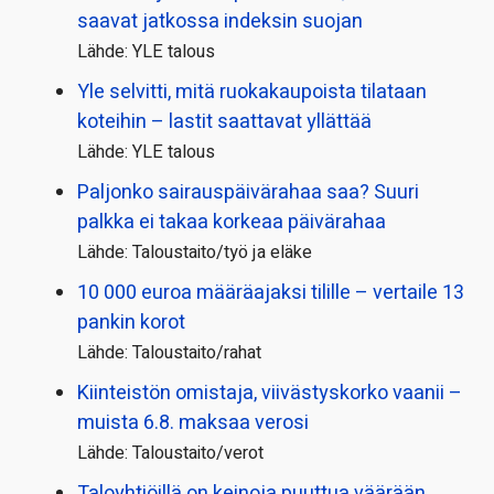
saavat jatkossa indeksin suojan
Lähde: YLE talous
Yle selvitti, mitä ruokakaupoista tilataan
koteihin – lastit saattavat yllättää
Lähde: YLE talous
Paljonko sairauspäivä­rahaa saa? Suuri
palkka ei takaa korkeaa päivärahaa
Lähde: Taloustaito/työ ja eläke
10 000 euroa määräajaksi tilille – vertaile 13
pankin korot
Lähde: Taloustaito/rahat
Kiinteistön omistaja, viivästyskorko vaanii –
muista 6.8. maksaa verosi
Lähde: Taloustaito/verot
Taloyhtiöillä on keinoja puuttua väärään