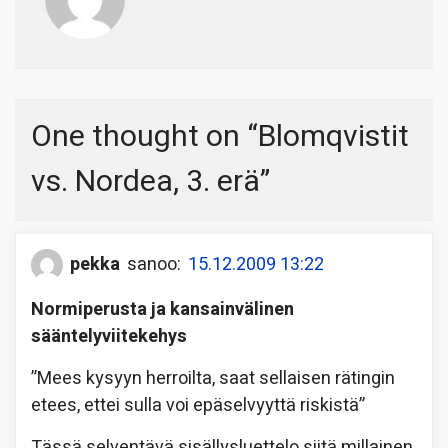
One thought on “
Blomqvistit
vs. Nordea, 3. erä
”
pekka
sanoo:
15.12.2009 13:22
Normiperusta ja kansainvälinen
sääntelyviitekehys
”Mees kysyyn herroilta, saat sellaisen rätingin
etees, ettei sulla voi epäselvyyttä riskistä”
Tässä selventävä sisällysluettelo siitä millainen