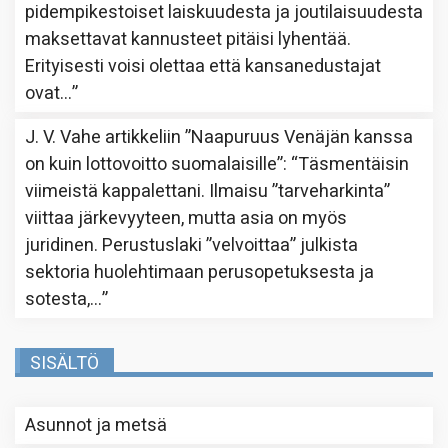
pidempikestoiset laiskuudesta ja joutilaisuudesta
maksettavat kannusteet pitäisi lyhentää.
Erityisesti voisi olettaa että kansanedustajat
ovat…
”
J. V. Vahe
artikkeliin
”Naapuruus Venäjän kanssa
on kuin lottovoitto suomalaisille”
: “
Täsmentäisin
viimeistä kappalettani. Ilmaisu ”tarveharkinta”
viittaa järkevyyteen, mutta asia on myös
juridinen. Perustuslaki ”velvoittaa” julkista
sektoria huolehtimaan perusopetuksesta ja
sotesta,…
”
SISÄLTÖ
Asunnot ja metsä