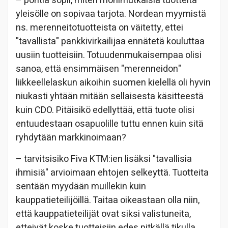
– pohtia sopii, miten monimutkaisia tuotteita
yleisölle on sopivaa tarjota. Nordean myymistä
ns. merenneitotuotteista on väitetty, ettei
"tavallista" pankkivirkailijaa ennätetä kouluttaa
uusiin tuotteisiin. Totuudenmukaisempaa olisi
sanoa, että ensimmäisen "merenneidon"
liikkeellelaskun aikoihin suomen kielellä oli hyvin
niukasti yhtään mitään sellaisesta käsitteestä
kuin CDO. Pitäisikö edellyttää, että tuote olisi
entuudestaan osapuolille tuttu ennen kuin sitä
ryhdytään markkinoimaan?
– tarvitsisiko Fiva KTM:ien lisäksi "tavallisia
ihmisiä" arvioimaan ehtojen selkeyttä. Tuotteita
sentään myydään muillekin kuin
kauppatieteilijöillä. Taitaa oikeastaan olla niin,
että kauppatieteilijät ovat siksi valistuneita,
etteivät koske tuotteisiin edes pitkällä tikulla