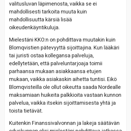
valitusluvan läpimenosta, vaikka se ei
mahdollisesti tarkoita muuta kuin
mahdollisuutta kärsiä lisää
oikeudenkäyntikuluja.
Mielestäni KKO:n on pohdittava muutakin kuin
Blomqvistien pätevyyttä sijoittajina. Kun lääkäri
tai juristi ostaa kollegansa palveluja,
edellytetään, että palveluntarjoaja toimii
parhaansa mukaan asiakkaansa etujen
mukaan, vaikka asiakaskin aihetta tuntisi. Eikö
Blomqvisteilla ole ollut oikeutta saada Nordealle
maksamiaan huikeita palkkioita vastaan kunnon
palvelua, vaikka itsekin sijoittamisesta yhtä ja
toista tietävät.
Kuitenkin Finanssivalvonnan ja lakeja säätävän