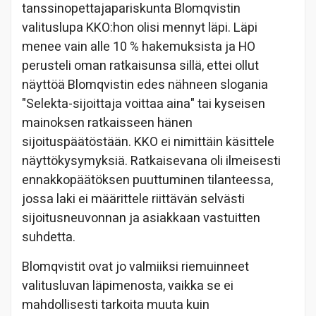
tanssinopettajapariskunta Blomqvistin
valituslupa KKO:hon olisi mennyt läpi. Läpi
menee vain alle 10 % hakemuksista ja HO
perusteli oman ratkaisunsa sillä, ettei ollut
näyttöä Blomqvistin edes nähneen slogania
"Selekta-sijoittaja voittaa aina" tai kyseisen
mainoksen ratkaisseen hänen
sijoituspäätöstään. KKO ei nimittäin käsittele
näyttökysymyksiä. Ratkaisevana oli ilmeisesti
ennakkopäätöksen puuttuminen tilanteessa,
jossa laki ei määrittele riittävän selvästi
sijoitusneuvonnan ja asiakkaan vastuitten
suhdetta.
Blomqvistit ovat jo valmiiksi riemuinneet
valitusluvan läpimenosta, vaikka se ei
mahdollisesti tarkoita muuta kuin