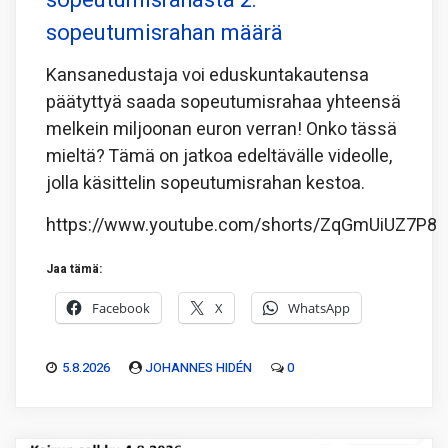
sopeutumisrahasta 2:
sopeutumisrahan määrä
Kansanedustaja voi eduskuntakautensa
päätyttyä saada sopeutumisrahaa yhteensä
melkein miljoonan euron verran! Onko tässä
mieltä? Tämä on jatkoa edeltävälle videolle,
jolla käsittelin sopeutumisrahan kestoa.
https://www.youtube.com/shorts/ZqGmUiUZ7P8
Jaa tämä:
Facebook
X
WhatsApp
5.8.2026
JOHANNES HIDÉN
0