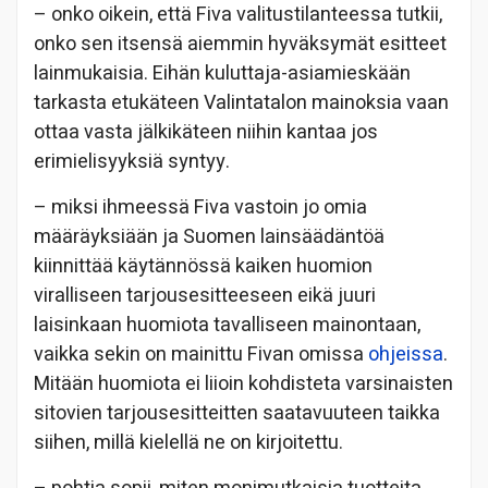
– onko oikein, että Fiva valitustilanteessa tutkii,
onko sen itsensä aiemmin hyväksymät esitteet
lainmukaisia. Eihän kuluttaja-asiamieskään
tarkasta etukäteen Valintatalon mainoksia vaan
ottaa vasta jälkikäteen niihin kantaa jos
erimielisyyksiä syntyy.
– miksi ihmeessä Fiva vastoin jo omia
määräyksiään ja Suomen lainsäädäntöä
kiinnittää käytännössä kaiken huomion
viralliseen tarjousesitteeseen eikä juuri
laisinkaan huomiota tavalliseen mainontaan,
vaikka sekin on mainittu Fivan omissa
ohjeissa
.
Mitään huomiota ei liioin kohdisteta varsinaisten
sitovien tarjousesitteitten saatavuuteen taikka
siihen, millä kielellä ne on kirjoitettu.