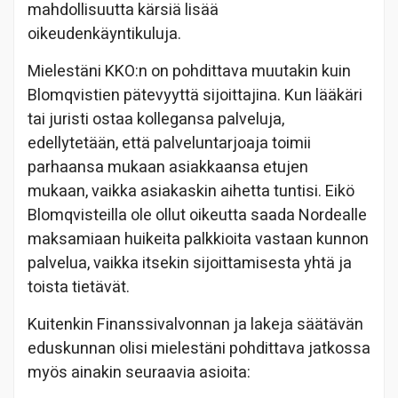
mahdollisuutta kärsiä lisää
oikeudenkäyntikuluja.
Mielestäni KKO:n on pohdittava muutakin kuin
Blomqvistien pätevyyttä sijoittajina. Kun lääkäri
tai juristi ostaa kollegansa palveluja,
edellytetään, että palveluntarjoaja toimii
parhaansa mukaan asiakkaansa etujen
mukaan, vaikka asiakaskin aihetta tuntisi. Eikö
Blomqvisteilla ole ollut oikeutta saada Nordealle
maksamiaan huikeita palkkioita vastaan kunnon
palvelua, vaikka itsekin sijoittamisesta yhtä ja
toista tietävät.
Kuitenkin Finanssivalvonnan ja lakeja säätävän
eduskunnan olisi mielestäni pohdittava jatkossa
myös ainakin seuraavia asioita: