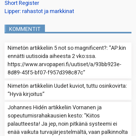
Short Register
Lipper: rahastot ja markkinat
KOMMENTIT
Nimetön
artikkeliin
5 not so magnificent?
: “
AP:kin
ennätti uutisoida aiheesta 2 vko:ssa.
https://www.arvopaperi.fi/uutiset/a/93bb923e-
8d89-45f5-bf07-f957d398c87c
”
Nimetön
artikkeliin
Uudet kuviot, tuttu osinkovirta
:
“
Hyvä kirjoitus
”
Johannes Hidén
artikkeliin
Vornanen ja
sopeutumisrahakausien kesto
: “
Kiitos
palautteesta! Ja jep, noin pitkänä systeemi ei
enää vaikuta turvajärjestelmältä, vaan palkinnolta