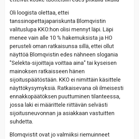
Oli loogista olettaa, ettei
tanssinopettajapariskunta Blomqvistin
valituslupa KKO:hon olisi mennyt läpi. Läpi
menee vain alle 10 % hakemuksista ja HO
perusteli oman ratkaisunsa sillä, ettei ollut
näyttöä Blomqvistin edes nähneen slogania
"Selekta-sijoittaja voittaa aina" tai kyseisen
mainoksen ratkaisseen hänen
sijoituspäätöstään. KKO ei nimittäin käsittele
näyttökysymyksiä. Ratkaisevana oli ilmeisesti
ennakkopäätöksen puuttuminen tilanteessa,
jossa laki ei määrittele riittävän selvästi
sijoitusneuvonnan ja asiakkaan vastuitten
suhdetta.
Blomqvistit ovat jo valmiiksi riemuinneet