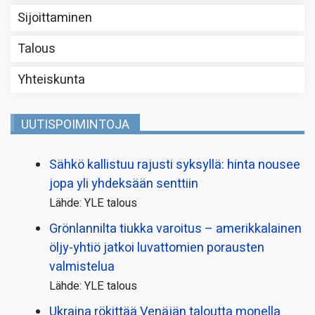
Sijoittaminen
Talous
Yhteiskunta
UUTISPOIMINTOJA
Sähkö kallistuu rajusti syksyllä: hinta nousee
jopa yli yhdeksään senttiin
Lähde: YLE talous
Grönlannilta tiukka varoitus – amerikkalainen
öljy-yhtiö jatkoi luvattomien porausten
valmistelua
Lähde: YLE talous
Ukraina rökittää Venäjän taloutta monella