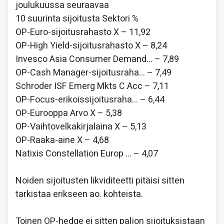
joulukuussa seuraavaa
10 suurinta sijoitusta Sektori %
OP-Euro-sijoitusrahasto X – 11,92
OP-High Yield-sijoitusrahasto X – 8,24
Invesco Asia Consumer Demand… – 7,89
OP-Cash Manager-sijoitusraha… – 7,49
Schroder ISF Emerg Mkts C Acc – 7,11
OP-Focus-erikoissijoitusraha… – 6,44
OP-Eurooppa Arvo X – 5,38
OP-Vaihtovelkakirjalaina X – 5,13
OP-Raaka-aine X – 4,68
Natixis Constellation Europ … – 4,07
Noiden sijoitusten likviditeetti pitäisi sitten
tarkistaa erikseen ao. kohteista.
Toinen OP-hedge ei sitten paljon sijoituksistaan