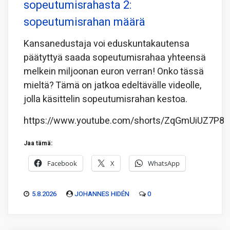
sopeutumisrahasta 2:
sopeutumisrahan määrä
Kansanedustaja voi eduskuntakautensa
päätyttyä saada sopeutumisrahaa yhteensä
melkein miljoonan euron verran! Onko tässä
mieltä? Tämä on jatkoa edeltävälle videolle,
jolla käsittelin sopeutumisrahan kestoa.
https://www.youtube.com/shorts/ZqGmUiUZ7P8
Jaa tämä:
Facebook
X
WhatsApp
5.8.2026
JOHANNES HIDÉN
0