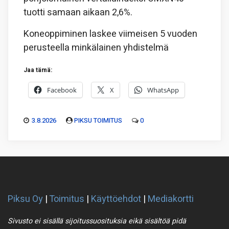
tuotti samaan aikaan 2,6%.
Koneoppiminen laskee viimeisen 5 vuoden
perusteella minkälainen yhdistelmä
Jaa tämä:
Facebook
X
WhatsApp
3.8.2026
PIKSU TOIMITUS
0
Piksu Oy
|
Toimitus
|
Käyttöehdot
|
Mediakortti
Sivusto ei sisällä sijoitussuosituksia eikä sisältöä pidä