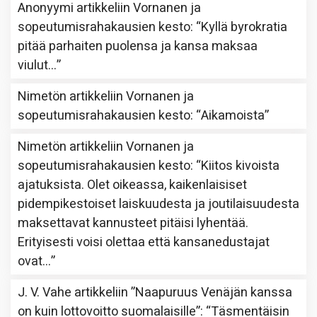
Anonyymi
artikkeliin
Vornanen ja
sopeutumisrahakausien kesto
: “
Kyllä byrokratia
pitää parhaiten puolensa ja kansa maksaa
viulut…
”
Nimetön
artikkeliin
Vornanen ja
sopeutumisrahakausien kesto
: “
Aikamoista
”
Nimetön
artikkeliin
Vornanen ja
sopeutumisrahakausien kesto
: “
Kiitos kivoista
ajatuksista. Olet oikeassa, kaikenlaisiset
pidempikestoiset laiskuudesta ja joutilaisuudesta
maksettavat kannusteet pitäisi lyhentää.
Erityisesti voisi olettaa että kansanedustajat
ovat…
”
J. V. Vahe
artikkeliin
”Naapuruus Venäjän kanssa
on kuin lottovoitto suomalaisille”
: “
Täsmentäisin