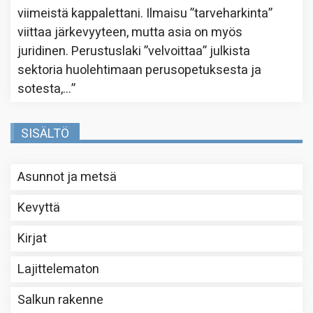
viimeistä kappalettani. Ilmaisu ”tarveharkinta”
viittaa järkevyyteen, mutta asia on myös
juridinen. Perustuslaki ”velvoittaa” julkista
sektoria huolehtimaan perusopetuksesta ja
sotesta,…
”
SISÄLTÖ
Asunnot ja metsä
Kevyttä
Kirjat
Lajittelematon
Salkun rakenne