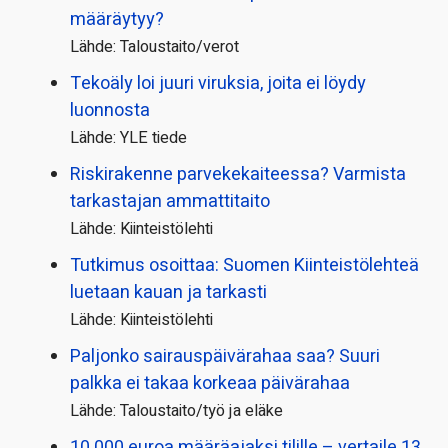
määräytyy?
Lähde: Taloustaito/verot
Tekoäly loi juuri viruksia, joita ei löydy
luonnosta
Lähde: YLE tiede
Riskirakenne parvekekaiteessa? Varmista
tarkastajan ammattitaito
Lähde: Kiinteistölehti
Tutkimus osoittaa: Suomen Kiinteistölehteä
luetaan kauan ja tarkasti
Lähde: Kiinteistölehti
Paljonko sairauspäivä­rahaa saa? Suuri
palkka ei takaa korkeaa päivärahaa
Lähde: Taloustaito/työ ja eläke
10 000 euroa määräajaksi tilille – vertaile 13