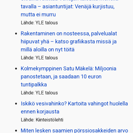
tavalla – asiantuntijat: Venäjä kurjistuu,
mutta ei murru
Lähde: YLE talous
Rakentaminen on nosteessa, palvelualat
hiipuvat yhä – katso grafiikasta missä ja
millä aloilla on nyt töitä
Lähde: YLE talous
Kolmekymppinen Satu Mäkelä: Miljoonia
panostetaan, ja saadaan 10 euron
tuntipalkka
Lähde: YLE talous
Iskikö vesivahinko? Kartoita vahingot huolella
ennen korjausta
Lähde: Kiinteistölehti
Miten lesken saamien pörssi­osakkeiden arvo