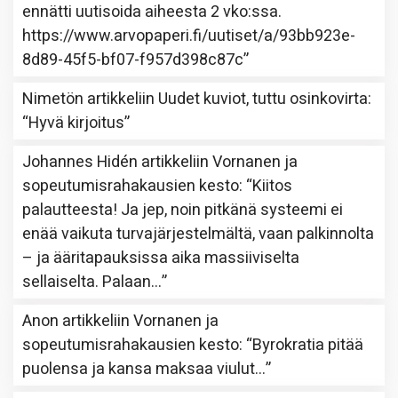
ennätti uutisoida aiheesta 2 vko:ssa.
https://www.arvopaperi.fi/uutiset/a/93bb923e-
8d89-45f5-bf07-f957d398c87c
”
Nimetön
artikkeliin
Uudet kuviot, tuttu osinkovirta
:
“
Hyvä kirjoitus
”
Johannes Hidén
artikkeliin
Vornanen ja
sopeutumisrahakausien kesto
: “
Kiitos
palautteesta! Ja jep, noin pitkänä systeemi ei
enää vaikuta turvajärjestelmältä, vaan palkinnolta
– ja ääritapauksissa aika massiiviselta
sellaiselta. Palaan…
”
Anon
artikkeliin
Vornanen ja
sopeutumisrahakausien kesto
: “
Byrokratia pitää
puolensa ja kansa maksaa viulut…
”