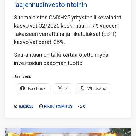
laajennusinvestointeihin
Suomalaisten OMXH25 yritysten liikevaihdot
kasvoivat Q2/2025 keskimäärin 7% vuoden
takaiseen verrattuna ja liiketulokset (EBIT)
kasvoivat peräti 35%.
Seurantaan on tällä kertaa otettu myös
investoidun pääoman tuotto
Jaa tämä:
Facebook
X
WhatsApp
8.8.2026
PIKSU TOIMITUS
0