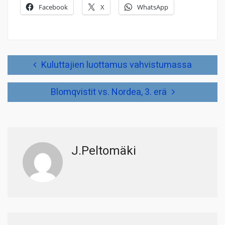
Facebook
X
WhatsApp
Artikkelien
Kuluttajien luottamus vahvistumassa
selaus
Blomqvistit vs. Nordea, 3. erä
J.Peltomäki