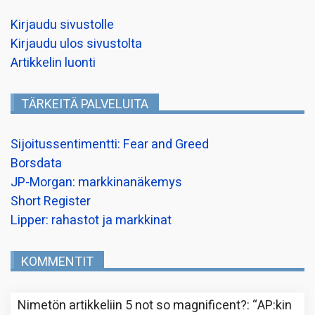
Kirjaudu sivustolle
Kirjaudu ulos sivustolta
Artikkelin luonti
TÄRKEITÄ PALVELUITA
Sijoitussentimentti: Fear and Greed
Borsdata
JP-Morgan: markkinanäkemys
Short Register
Lipper: rahastot ja markkinat
KOMMENTIT
Nimetön
artikkeliin
5 not so magnificent?
: “
AP:kin