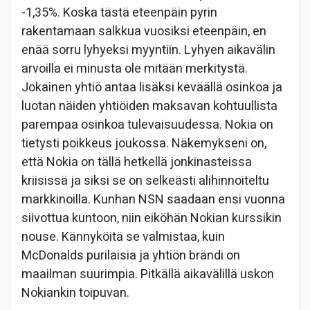
-1,35%. Koska tästä eteenpäin pyrin
rakentamaan salkkua vuosiksi eteenpäin, en
enää sorru lyhyeksi myyntiin. Lyhyen aikavälin
arvoilla ei minusta ole mitään merkitystä.
Jokainen yhtiö antaa lisäksi keväällä osinkoa ja
luotan näiden yhtiöiden maksavan kohtuullista
parempaa osinkoa tulevaisuudessa. Nokia on
tietysti poikkeus joukossa. Näkemykseni on,
että Nokia on tällä hetkellä jonkinasteissa
kriisissä ja siksi se on selkeästi alihinnoiteltu
markkinoilla. Kunhan NSN saadaan ensi vuonna
siivottua kuntoon, niin eiköhän Nokian kurssikin
nouse. Kännyköitä se valmistaa, kuin
McDonalds purilaisia ja yhtiön brändi on
maailman suurimpia. Pitkällä aikavälillä uskon
Nokiankin toipuvan.