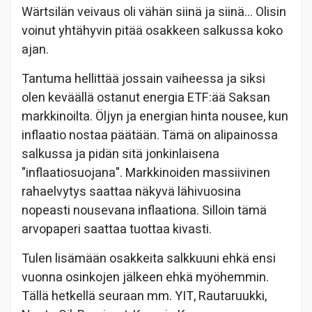
Wärtsilän veivaus oli vähän siinä ja siinä… Olisin
voinut yhtähyvin pitää osakkeen salkussa koko
ajan.
Tantuma hellittää jossain vaiheessa ja siksi
olen keväällä ostanut energia ETF:ää Saksan
markkinoilta. Öljyn ja energian hinta nousee, kun
inflaatio nostaa päätään. Tämä on alipainossa
salkussa ja pidän sitä jonkinlaisena
"inflaatiosuojana". Markkinoiden massiivinen
rahaelvytys saattaa näkyvä lähivuosina
nopeasti nousevana inflaationa. Silloin tämä
arvopaperi saattaa tuottaa kivasti.
Tulen lisämään osakkeita salkkuuni ehkä ensi
vuonna osinkojen jälkeen ehkä myöhemmin.
Tällä hetkellä seuraan mm. YIT, Rautaruukki,