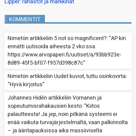
Lipper: rahastot ja markkinat
KOMMENTIT
Nimetön
artikkeliin
5 not so magnificent?
: “
AP:kin
ennätti uutisoida aiheesta 2 vko:ssa.
https://www.arvopaperi.fi/uutiset/a/93bb923e-
8d89-45f5-bf07-f957d398c87c
”
Nimetön
artikkeliin
Uudet kuviot, tuttu osinkovirta
:
“
Hyvä kirjoitus
”
Johannes Hidén
artikkeliin
Vornanen ja
sopeutumisrahakausien kesto
: “
Kiitos
palautteesta! Ja jep, noin pitkänä systeemi ei
enää vaikuta turvajärjestelmältä, vaan palkinnolta
– ja ääritapauksissa aika massiiviselta