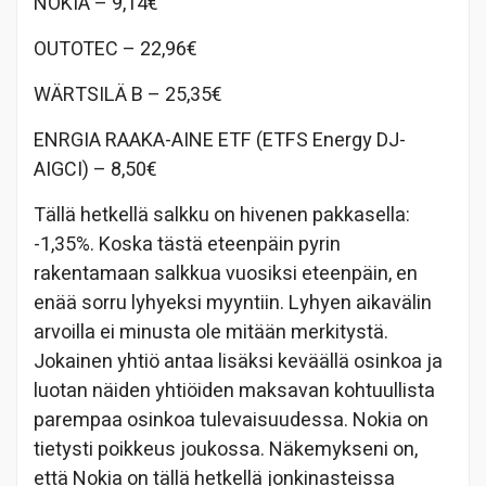
NOKIA – 9,14€
OUTOTEC – 22,96€
WÄRTSILÄ B – 25,35€
ENRGIA RAAKA-AINE ETF (ETFS Energy DJ-
AIGCI) – 8,50€
Tällä hetkellä salkku on hivenen pakkasella:
-1,35%. Koska tästä eteenpäin pyrin
rakentamaan salkkua vuosiksi eteenpäin, en
enää sorru lyhyeksi myyntiin. Lyhyen aikavälin
arvoilla ei minusta ole mitään merkitystä.
Jokainen yhtiö antaa lisäksi keväällä osinkoa ja
luotan näiden yhtiöiden maksavan kohtuullista
parempaa osinkoa tulevaisuudessa. Nokia on
tietysti poikkeus joukossa. Näkemykseni on,
että Nokia on tällä hetkellä jonkinasteissa