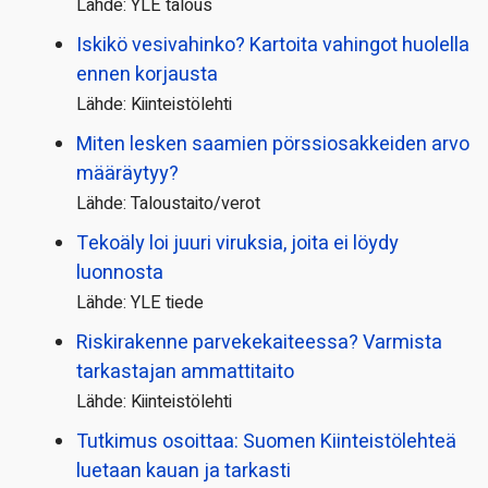
Lähde: YLE talous
Iskikö vesivahinko? Kartoita vahingot huolella
ennen korjausta
Lähde: Kiinteistölehti
Miten lesken saamien pörssi­osakkeiden arvo
määräytyy?
Lähde: Taloustaito/verot
Tekoäly loi juuri viruksia, joita ei löydy
luonnosta
Lähde: YLE tiede
Riskirakenne parvekekaiteessa? Varmista
tarkastajan ammattitaito
Lähde: Kiinteistölehti
Tutkimus osoittaa: Suomen Kiinteistölehteä
luetaan kauan ja tarkasti