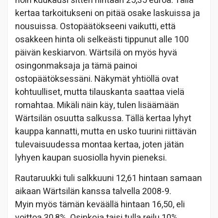
noin kuukausi sitten hintaan 25,35 euroa. Tällä
kertaa tarkoitukseni on pitää osake laskuissa ja
nousuissa. Ostopäätökseeni vaikutti, että
osakkeen hinta oli selkeästi tippunut alle 100
päivän keskiarvon. Wärtsilä on myös hyvä
osingonmaksaja ja tämä painoi
ostopäätöksessäni. Näkymät yhtiöllä ovat
kohtuulliset, mutta tilauskanta saattaa vielä
romahtaa. Mikäli näin käy, tulen lisäämään
Wärtsilän osuutta salkussa. Tällä kertaa lyhyt
kauppa kannatti, mutta en usko tuurini riittävän
tulevaisuudessa montaa kertaa, joten jätän
lyhyen kaupan suosiolla hyvin pieneksi.
Rautaruukki tuli salkkuuni 12,61 hintaan samaan
aikaan Wärtsilän kanssa talvella 2008-9.
Myin myös tämän keväällä hintaan 16,50, eli
voittoa 30,8%. Osinkoja taisi tulla reilu 10%