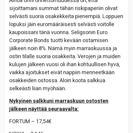
Ainoa onni onnettomuudessa on, että
sijoittamani summat tähän riskipaperiin olivat
selvästi suoria osakekkeita pienempiä. Loppuen
lopuksi jäin euromääräisesti selvästi voitolle
kaupoissani tänä vuonna. Seligsonin Euro
Corporate Bonds tuotti kevään ostamisen
jälkeen noin 8%. Nämä myin marraskuussa ja
ostin tilalle suoria osakkeita. Verojen ja muiden
kulujen jälkeen vuosi oli ihan kohtuullisen hyvä,
vaikka ajoitukset eivät nappiin menneetkään
osakkeiden ostossa. Aloin koota salkkua
selkeästi liian myöhään.
Nykyinen salkkuni marraskuun ostosten
jälkeen näyttää seuraavalta:
FORTUM – 17,54€