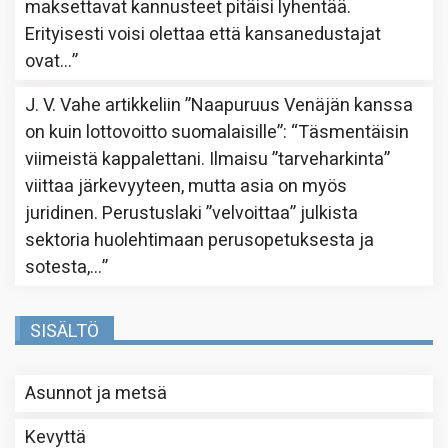
maksettavat kannusteet pitäisi lyhentää.
Erityisesti voisi olettaa että kansanedustajat
ovat…
”
J. V. Vahe
artikkeliin
”Naapuruus Venäjän kanssa
on kuin lottovoitto suomalaisille”
: “
Täsmentäisin
viimeistä kappalettani. Ilmaisu ”tarveharkinta”
viittaa järkevyyteen, mutta asia on myös
juridinen. Perustuslaki ”velvoittaa” julkista
sektoria huolehtimaan perusopetuksesta ja
sotesta,…
”
SISÄLTÖ
Asunnot ja metsä
Kevyttä