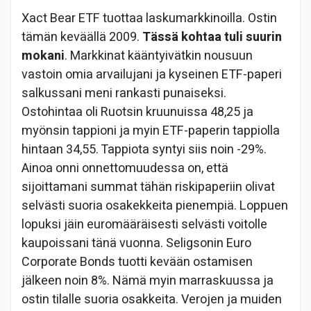
Xact Bear ETF tuottaa laskumarkkinoilla. Ostin
tämän keväällä 2009.
Tässä kohtaa tuli suurin
mokani
. Markkinat kääntyivätkin nousuun
vastoin omia arvailujani ja kyseinen ETF-paperi
salkussani meni rankasti punaiseksi.
Ostohintaa oli Ruotsin kruunuissa 48,25 ja
myönsin tappioni ja myin ETF-paperin tappiolla
hintaan 34,55. Tappiota syntyi siis noin -29%.
Ainoa onni onnettomuudessa on, että
sijoittamani summat tähän riskipaperiin olivat
selvästi suoria osakekkeita pienempiä. Loppuen
lopuksi jäin euromääräisesti selvästi voitolle
kaupoissani tänä vuonna. Seligsonin Euro
Corporate Bonds tuotti kevään ostamisen
jälkeen noin 8%. Nämä myin marraskuussa ja
ostin tilalle suoria osakkeita. Verojen ja muiden