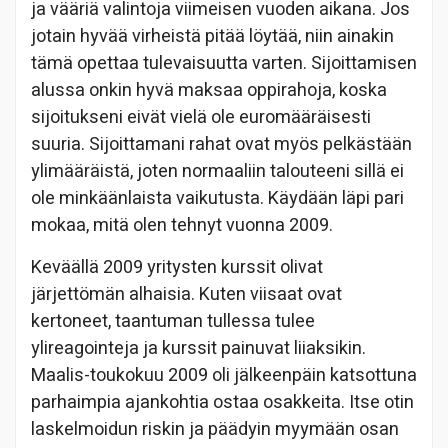
ja vääriä valintoja viimeisen vuoden aikana. Jos
jotain hyvää virheistä pitää löytää, niin ainakin
tämä opettaa tulevaisuutta varten. Sijoittamisen
alussa onkin hyvä maksaa oppirahoja, koska
sijoitukseni eivät vielä ole euromääräisesti
suuria. Sijoittamani rahat ovat myös pelkästään
ylimääräistä, joten normaaliin talouteeni sillä ei
ole minkäänlaista vaikutusta. Käydään läpi pari
mokaa, mitä olen tehnyt vuonna 2009.
Keväällä 2009 yritysten kurssit olivat
järjettömän alhaisia. Kuten viisaat ovat
kertoneet, taantuman tullessa tulee
ylireagointeja ja kurssit painuvat liiaksikin.
Maalis-toukokuu 2009 oli jälkeenpäin katsottuna
parhaimpia ajankohtia ostaa osakkeita. Itse otin
laskelmoidun riskin ja päädyin myymään osan