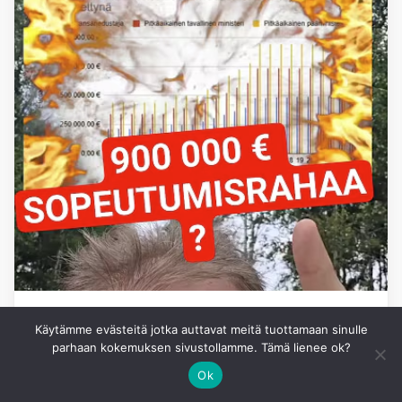
YHTEISKUNTA
Käytämme evästeitä jotka auttavat meitä tuottamaan sinulle
parhaan kokemuksen sivustollamme. Tämä lienee ok?
Kansanedustajien
Ok
sopeutumisrahasta 2: