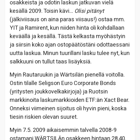
osakkeista ja odotin laskun jatkuvan vielä
kesällä 2009. Toisin kävi…
Olisi pitänyt
(jälkiviisaus on aina paras viisaus!) ostaa mm.
YIT ja Ramirent, kun niiden hinta oli kohdallaan
keväällä ja kesällä. Tästä kelkasta myöhästyin
ja siirsin koko ajan ostopäätöstäni odottaessani
uutta laskua. Minun tuurillani lasku tulee nyt, kun
salkkuuni on tullut taas lisäyksiä.
Myin Rautaruukin ja Wärtsilän pienellä voitolla.
Ostin tilalle Seligson Euro Corporate Bonds
(yritysten joukkovelkakirjoja) ja Ruotsin
markkinoita laskumarkkioiden ETF:än Xact Bear.
Onneksi viimeinen sijoitus oli hyvin pieni, koska
tiesin riskien olevan suuret.
Myin 7.5. 2009 aikaisemmin talvella 2008-9
ostamani WÄRTSILÄn osakkeen hintaan 28,40.