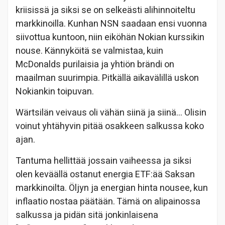
kriisissä ja siksi se on selkeästi alihinnoiteltu
markkinoilla. Kunhan NSN saadaan ensi vuonna
siivottua kuntoon, niin eiköhän Nokian kurssikin
nouse. Kännyköitä se valmistaa, kuin
McDonalds purilaisia ja yhtiön brändi on
maailman suurimpia. Pitkällä aikavälillä uskon
Nokiankin toipuvan.
Wärtsilän veivaus oli vähän siinä ja siinä… Olisin
voinut yhtähyvin pitää osakkeen salkussa koko
ajan.
Tantuma hellittää jossain vaiheessa ja siksi
olen keväällä ostanut energia ETF:ää Saksan
markkinoilta. Öljyn ja energian hinta nousee, kun
inflaatio nostaa päätään. Tämä on alipainossa
salkussa ja pidän sitä jonkinlaisena