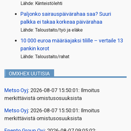
Lähde: Kiinteistölehti
Paljonko sairauspäivä­rahaa saa? Suuri
palkka ei takaa korkeaa päivärahaa
Lähde: Taloustaito/työ ja eläke
10 000 euroa määräajaksi tilille – vertaile 13
pankin korot
Lähde: Taloustaito/rahat
OMXHEX UUTISIA
Metso Oyj
: 2026-08-07 15:50:01: Ilmoitus
merkittävistä omistusosuuksista
Metso Oyj
: 2026-08-07 15:50:01: Ilmoitus
merkittävistä omistusosuuksista
Enento Group Oyj
: 2026-08-07 09:05:02: