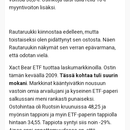
myyntivoiton lisäksi.
Rautaruukki kiinnostaa edelleen, mutta
toistaiseksi olen pidättynyt sen ostosta. Näen
Rautaruukin näkymät sen verran epävarmana,
että odotan vielä.
Xact Bear ETF tuottaa laskumarkkinoilla. Ostin
tämän keväällä 2009.
Tässä kohtaa tuli suurin
mokani
. Markkinat kääntyivätkin nousuun
vastoin omia arvailujani ja kyseinen ETF-paperi
salkussani meni rankasti punaiseksi.
Ostohintaa oli Ruotsin kruunuissa 48,25 ja
myönsin tappioni ja myin ETF-paperin tappiolla
hintaan 34,55. Tappiota syntyi siis noin -29%.