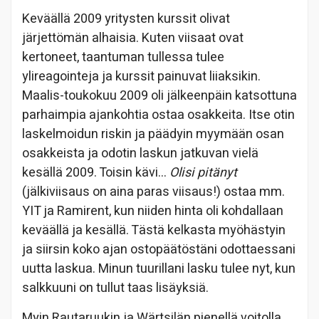
Keväällä 2009 yritysten kurssit olivat
järjettömän alhaisia. Kuten viisaat ovat
kertoneet, taantuman tullessa tulee
ylireagointeja ja kurssit painuvat liiaksikin.
Maalis-toukokuu 2009 oli jälkeenpäin katsottuna
parhaimpia ajankohtia ostaa osakkeita. Itse otin
laskelmoidun riskin ja päädyin myymään osan
osakkeista ja odotin laskun jatkuvan vielä
kesällä 2009. Toisin kävi…
Olisi pitänyt
(jälkiviisaus on aina paras viisaus!) ostaa mm.
YIT ja Ramirent, kun niiden hinta oli kohdallaan
keväällä ja kesällä. Tästä kelkasta myöhästyin
ja siirsin koko ajan ostopäätöstäni odottaessani
uutta laskua. Minun tuurillani lasku tulee nyt, kun
salkkuuni on tullut taas lisäyksiä.
Myin Rautaruukin ja Wärtsilän pienellä voitolla.