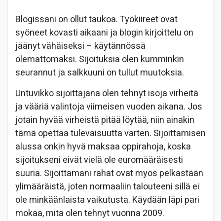
Blogissani on ollut taukoa. Työkiireet ovat
syöneet kovasti aikaani ja blogin kirjoittelu on
jäänyt vähäiseksi – käytännössä
olemattomaksi. Sijoituksia olen kumminkin
seurannut ja salkkuuni on tullut muutoksia.
Untuvikko sijoittajana olen tehnyt isoja virheitä
ja vääriä valintoja viimeisen vuoden aikana. Jos
jotain hyvää virheistä pitää löytää, niin ainakin
tämä opettaa tulevaisuutta varten. Sijoittamisen
alussa onkin hyvä maksaa oppirahoja, koska
sijoitukseni eivät vielä ole euromääräisesti
suuria. Sijoittamani rahat ovat myös pelkästään
ylimääräistä, joten normaaliin talouteeni sillä ei
ole minkäänlaista vaikutusta. Käydään läpi pari
mokaa, mitä olen tehnyt vuonna 2009.