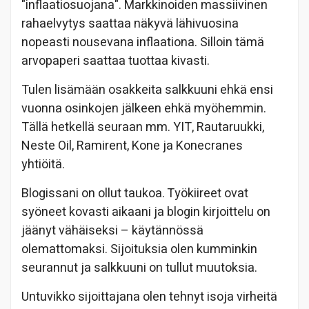
"inflaatiosuojana". Markkinoiden massiivinen
rahaelvytys saattaa näkyvä lähivuosina
nopeasti nousevana inflaationa. Silloin tämä
arvopaperi saattaa tuottaa kivasti.
Tulen lisämään osakkeita salkkuuni ehkä ensi
vuonna osinkojen jälkeen ehkä myöhemmin.
Tällä hetkellä seuraan mm. YIT, Rautaruukki,
Neste Oil, Ramirent, Kone ja Konecranes
yhtiöitä.
Blogissani on ollut taukoa. Työkiireet ovat
syöneet kovasti aikaani ja blogin kirjoittelu on
jäänyt vähäiseksi – käytännössä
olemattomaksi. Sijoituksia olen kumminkin
seurannut ja salkkuuni on tullut muutoksia.
Untuvikko sijoittajana olen tehnyt isoja virheitä