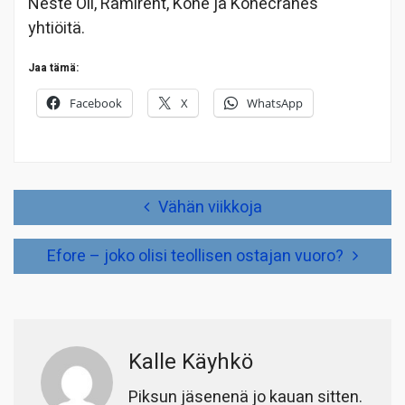
Neste Oil, Ramirent, Kone ja Konecranes
yhtiöitä.
Jaa tämä:
Facebook
X
WhatsApp
Artikkelien
Vähän viikkoja
selaus
Efore – joko olisi teollisen ostajan vuoro?
Kalle Käyhkö
Piksun jäsenenä jo kauan sitten.