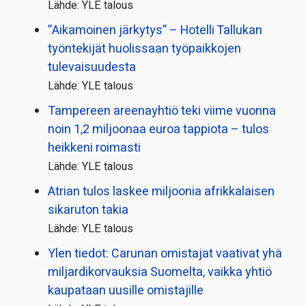
Lähde: YLE talous
”Aikamoinen järkytys” – Hotelli Tallukan
työntekijät huolissaan työpaikkojen
tulevaisuudesta
Lähde: YLE talous
Tampereen areenayhtiö teki viime vuonna
noin 1,2 miljoonaa euroa tappiota – tulos
heikkeni roimasti
Lähde: YLE talous
Atrian tulos laskee miljoonia afrikkalaisen
sikaruton takia
Lähde: YLE talous
Ylen tiedot: Carunan omistajat vaativat yhä
miljardi­korvauksia Suomelta, vaikka yhtiö
kaupataan uusille omistajille