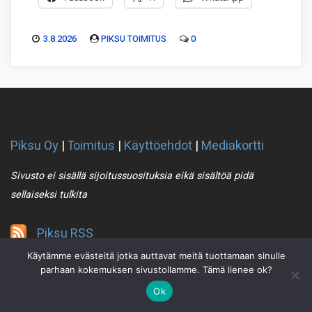
3.8.2026
PIKSU TOIMITUS
0
Piksu Oy
|
Toimitus
|
Käyttöehdot
|
Mediakortti
Sivusto ei sisällä sijoitussuosituksia eikä sisältöä pidä
sellaiseksi tulkita
Piksu RSS
Käytämme evästeitä jotka auttavat meitä tuottamaan sinulle
parhaan kokemuksen sivustollamme. Tämä lienee ok?
Ok