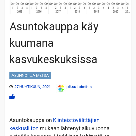
Asuntokauppa käy
kuumana
kasvukeskuksissa
ASUNNOT JA METSÄ
27 HUHTIKUUN, 2021
piksu-toimitus
Asuntokauppa on
Kiinteistövälittäjien
keskusliiton
mukaan lähtenyt alkuvuonna