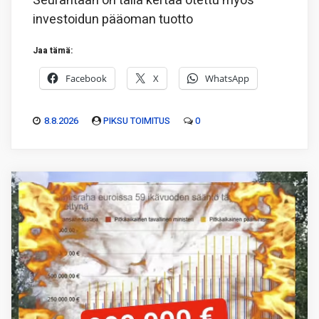
Seurantaan on tällä kertaa otettu myös
investoidun pääoman tuotto
Jaa tämä:
Facebook
X
WhatsApp
8.8.2026
PIKSU TOIMITUS
0