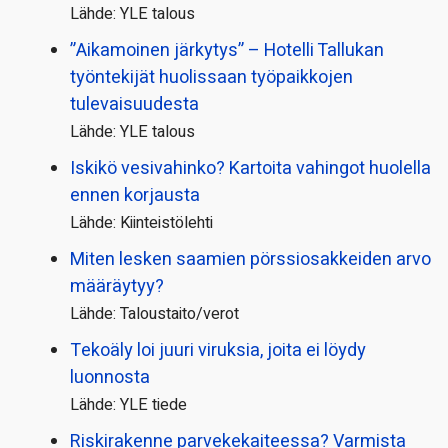
Lähde: YLE talous
”Aikamoinen järkytys” – Hotelli Tallukan
työntekijät huolissaan työpaikkojen
tulevaisuudesta
Lähde: YLE talous
Iskikö vesivahinko? Kartoita vahingot huolella
ennen korjausta
Lähde: Kiinteistölehti
Miten lesken saamien pörssi­osakkeiden arvo
määräytyy?
Lähde: Taloustaito/verot
Tekoäly loi juuri viruksia, joita ei löydy
luonnosta
Lähde: YLE tiede
Riskirakenne parvekekaiteessa? Varmista