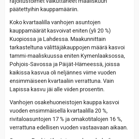
rajoitustoimet vaikuttaneet maaliskuun
päätettyihin kauppamääriin.
Koko kvartaalilla vanhojen asuntojen
kauppamäärät kasvoivat eniten (yli 20 %)
Kuopiossa ja Lahdessa. Maakunnittain
tarkasteltuna välittäjäkauppojen määrä kasvoi
tammi-maaliskuussa eniten Kymenlaaksossa,
Pohjois-Savossa ja Päijät-Hämeessä, joissa
kaikissa kasvua oli neljännes viime vuoden
ensimmäiseen kvartaaliin verrattuna. Vain
Lapissa kasvu jäi alle viiden prosentin.
Vanhojen osakehuoneistojen kauppa kasvoi
vuoden ensimmäisellä kvartaalilla 20 %,
rivitaloasuntojen 17 % ja omakotitalojen 16 %,
verrattuna edellisen vuoden vastaavaan aikaan.