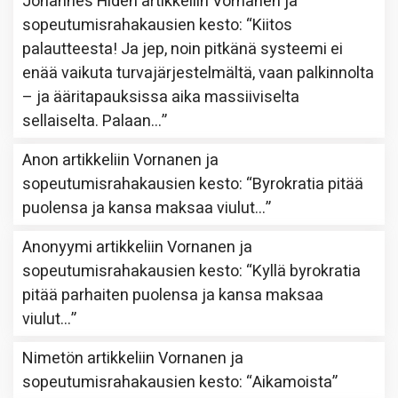
Johannes Hidén
artikkeliin
Vornanen ja
sopeutumisrahakausien kesto
: “
Kiitos
palautteesta! Ja jep, noin pitkänä systeemi ei
enää vaikuta turvajärjestelmältä, vaan palkinnolta
– ja ääritapauksissa aika massiiviselta
sellaiselta. Palaan…
”
Anon
artikkeliin
Vornanen ja
sopeutumisrahakausien kesto
: “
Byrokratia pitää
puolensa ja kansa maksaa viulut…
”
Anonyymi
artikkeliin
Vornanen ja
sopeutumisrahakausien kesto
: “
Kyllä byrokratia
pitää parhaiten puolensa ja kansa maksaa
viulut…
”
Nimetön
artikkeliin
Vornanen ja
sopeutumisrahakausien kesto
: “
Aikamoista
”