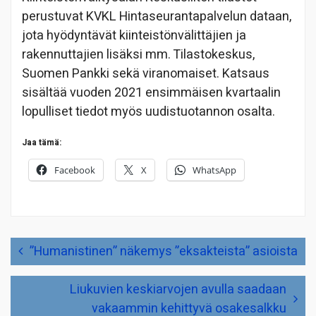
perustuvat KVKL Hintaseurantapalvelun dataan,
jota hyödyntävät kiinteistönvälittäjien ja
rakennuttajien lisäksi mm. Tilastokeskus,
Suomen Pankki sekä viranomaiset. Katsaus
sisältää vuoden 2021 ensimmäisen kvartaalin
lopulliset tiedot myös uudistuotannon osalta.
Jaa tämä:
Facebook
X
WhatsApp
Artikkelien
”Humanistinen” näkemys ”eksakteista” asioista
selaus
Liukuvien keskiarvojen avulla saadaan
vakaammin kehittyvä osakesalkku