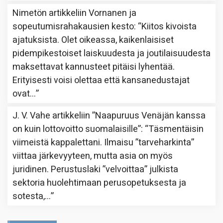
Nimetön
artikkeliin
Vornanen ja
sopeutumisrahakausien kesto
: “
Kiitos kivoista
ajatuksista. Olet oikeassa, kaikenlaisiset
pidempikestoiset laiskuudesta ja joutilaisuudesta
maksettavat kannusteet pitäisi lyhentää.
Erityisesti voisi olettaa että kansanedustajat
ovat…
”
J. V. Vahe
artikkeliin
”Naapuruus Venäjän kanssa
on kuin lottovoitto suomalaisille”
: “
Täsmentäisin
viimeistä kappalettani. Ilmaisu ”tarveharkinta”
viittaa järkevyyteen, mutta asia on myös
juridinen. Perustuslaki ”velvoittaa” julkista
sektoria huolehtimaan perusopetuksesta ja
sotesta,…
”