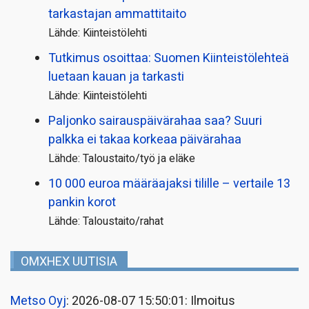
tarkastajan ammattitaito
Lähde: Kiinteistölehti
Tutkimus osoittaa: Suomen Kiinteistölehteä
luetaan kauan ja tarkasti
Lähde: Kiinteistölehti
Paljonko sairauspäivä­rahaa saa? Suuri
palkka ei takaa korkeaa päivärahaa
Lähde: Taloustaito/työ ja eläke
10 000 euroa määräajaksi tilille – vertaile 13
pankin korot
Lähde: Taloustaito/rahat
OMXHEX UUTISIA
Metso Oyj
: 2026-08-07 15:50:01: Ilmoitus