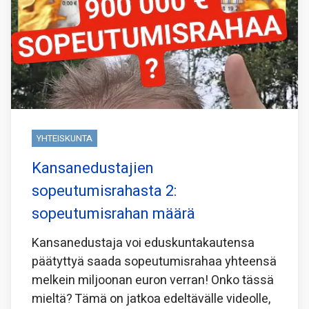
YHTEISKUNTA
Kansanedustajien
sopeutumisrahasta 2:
sopeutumisrahan määrä
Kansanedustaja voi eduskuntakautensa
päätyttyä saada sopeutumisrahaa yhteensä
melkein miljoonan euron verran! Onko tässä
mieltä? Tämä on jatkoa edeltävälle videolle,