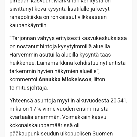
pirteään kasvuun. Markkinan kehitystä on
siivittänyt kova kysyntä lisätilalle ja kevyt
rahapolitiikka on rohkaissut vilkkaaseen
kaupankäyntiin.
”Tarjonnan vähyys erityisesti kasvukeskuksissa
on nostanut hintoja kysytyimmillä alueilla.
Harvemmin asutuilla alueilla kysyntä taas
heikkenee. Lainamarkkina kohdistuu nyt entistä
tarkemmin hyvien näkymien alueille”,
kommentoi
Annukka Mickelsson
, liiton
toimitusjohtaja.
Yhteensä asuntoja myytiin alkuvuodesta 20 541,
mikä on 17 % viime vuoden ensimmäistä
kvartaalia enemmän. Voimakkain kasvu
kokonaiskauppamäärissä oli
pääkaupunkiseudun ulkopuolisen Suomen