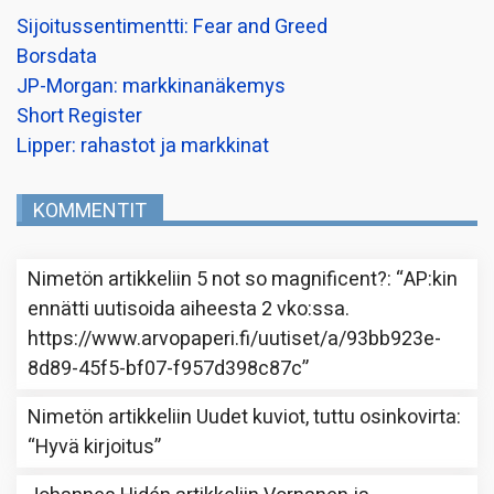
Sijoitussentimentti: Fear and Greed
Borsdata
JP-Morgan: markkinanäkemys
Short Register
Lipper: rahastot ja markkinat
KOMMENTIT
Nimetön
artikkeliin
5 not so magnificent?
: “
AP:kin
ennätti uutisoida aiheesta 2 vko:ssa.
https://www.arvopaperi.fi/uutiset/a/93bb923e-
8d89-45f5-bf07-f957d398c87c
”
Nimetön
artikkeliin
Uudet kuviot, tuttu osinkovirta
:
“
Hyvä kirjoitus
”