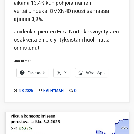
aikana 13,4% kun pohjoismainen
vertailuindeksi OMXN40 nousi samassa
ajassa 3,9%.
Joidenkin pienten First North kasvuyritysten
osakkeita en ole yrityksistäni huolimatta
onnistunut
Jaa tämä:
Facebook
X
WhatsApp
4.8.2026
KAI NYMAN
0