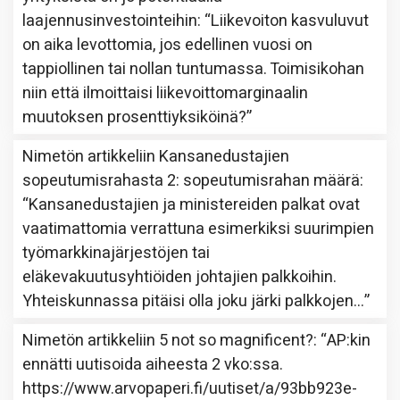
laajennusinvestointeihin
: “
Liikevoiton kasvuluvut
on aika levottomia, jos edellinen vuosi on
tappiollinen tai nollan tuntumassa. Toimisikohan
niin että ilmoittaisi liikevoittomarginaalin
muutoksen prosenttiyksiköinä?
”
Nimetön
artikkeliin
Kansanedustajien
sopeutumisrahasta 2: sopeutumisrahan määrä
:
“
Kansanedustajien ja ministereiden palkat ovat
vaatimattomia verrattuna esimerkiksi suurimpien
työmarkkinajärjestöjen tai
eläkevakuutusyhtiöiden johtajien palkkoihin.
Yhteiskunnassa pitäisi olla joku järki palkkojen…
”
Nimetön
artikkeliin
5 not so magnificent?
: “
AP:kin
ennätti uutisoida aiheesta 2 vko:ssa.
https://www.arvopaperi.fi/uutiset/a/93bb923e-