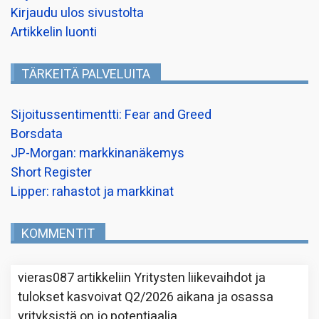
Kirjaudu ulos sivustolta
Artikkelin luonti
TÄRKEITÄ PALVELUITA
Sijoitussentimentti: Fear and Greed
Borsdata
JP-Morgan: markkinanäkemys
Short Register
Lipper: rahastot ja markkinat
KOMMENTIT
vieras087
artikkeliin
Yritysten liikevaihdot ja
tulokset kasvoivat Q2/2026 aikana ja osassa
yrityksistä on jo potentiaalia