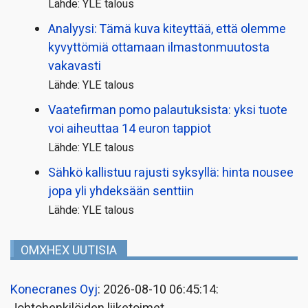
Lähde: YLE talous
Analyysi: Tämä kuva kiteyttää, että olemme
kyvyttömiä ottamaan ilmaston­muutosta
vakavasti
Lähde: YLE talous
Vaatefirman pomo palautuksista: yksi tuote
voi aiheuttaa 14 euron tappiot
Lähde: YLE talous
Sähkö kallistuu rajusti syksyllä: hinta nousee
jopa yli yhdeksään senttiin
Lähde: YLE talous
OMXHEX UUTISIA
Konecranes Oyj
: 2026-08-10 06:45:14: