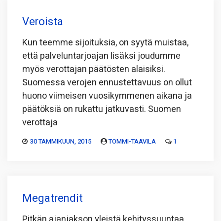
Veroista
Kun teemme sijoituksia, on syytä muistaa,
että palveluntarjoajan lisäksi joudumme
myös verottajan päätösten alaisiksi.
Suomessa verojen ennustettavuus on ollut
huono viimeisen vuosikymmenen aikana ja
päätöksiä on rukattu jatkuvasti. Suomen
verottaja
30 TAMMIKUUN, 2015
TOMMI-TAAVILA
1
Megatrendit
Pitkän ajanjakson yleistä kehityssuuntaa