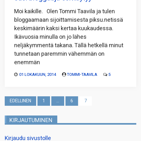
Moi kaikille. Olen Tommi Taavila ja tulen
bloggaamaan sijoittamisesta piksu.netissä
keskimäärin kaksi kertaa kuukaudessa.
Ikävuosia minulla on jo lähes
neljäkymmentä takana. Tällä hetkellä minut
tunnetaan paremmin vähemmän on
enemmän
01 LOKAKUUN, 2014
TOMMI-TAAVILA
5
Artikkelien
EDELLINEN
1
…
6
7
sivutus
KIRJAUTUMINEN
Kirjaudu sivustolle