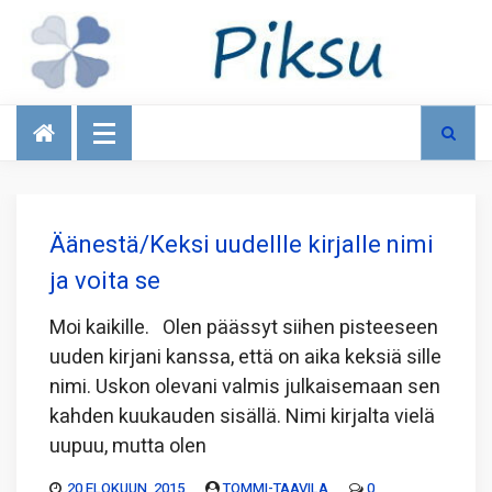
Talous
Äänestä/Keksi uudellle kirjalle nimi
ja voita se
Moi kaikille. Olen päässyt siihen pisteeseen
uuden kirjani kanssa, että on aika keksiä sille
nimi. Uskon olevani valmis julkaisemaan sen
kahden kuukauden sisällä. Nimi kirjalta vielä
uupuu, mutta olen
20 ELOKUUN, 2015
TOMMI-TAAVILA
0