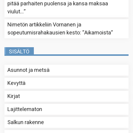
pitää parhaiten puolensa ja kansa maksaa
viulut…
”
Nimetön
artikkeliin
Vornanen ja
sopeutumisrahakausien kesto
: “
Aikamoista
”
SISÄLTÖ
Asunnot ja metsä
Kevyttä
Kirjat
Lajittelematon
Salkun rakenne