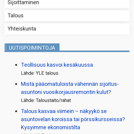
Sijoittaminen
Talous
Yhteiskunta
UUTISPOIMINTOJA
Teollisuus kasvoi kesäkuussa
Lähde: YLE talous
Mistä pääoma­tuloista vähennän sijoitus­
asuntoni vuosikorjaus­remontin kulut?
Lähde: Taloustaito/rahat
Talous kasvaa viimein – näkyykö se
asuntovelan koroissa tai pörssi­kursseissa?
Kysyimme ekonomistilta