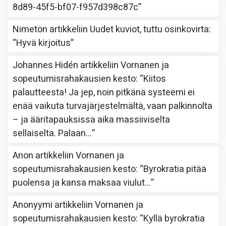
8d89-45f5-bf07-f957d398c87c
”
Nimetön
artikkeliin
Uudet kuviot, tuttu osinkovirta
:
“
Hyvä kirjoitus
”
Johannes Hidén
artikkeliin
Vornanen ja
sopeutumisrahakausien kesto
: “
Kiitos
palautteesta! Ja jep, noin pitkänä systeemi ei
enää vaikuta turvajärjestelmältä, vaan palkinnolta
– ja ääritapauksissa aika massiiviselta
sellaiselta. Palaan…
”
Anon
artikkeliin
Vornanen ja
sopeutumisrahakausien kesto
: “
Byrokratia pitää
puolensa ja kansa maksaa viulut…
”
Anonyymi
artikkeliin
Vornanen ja
sopeutumisrahakausien kesto
: “
Kyllä byrokratia