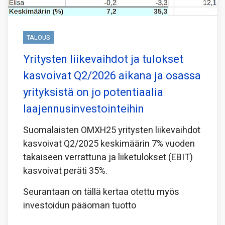
TALOUS
Yritysten liikevaihdot ja tulokset
kasvoivat Q2/2026 aikana ja osassa
yrityksistä on jo potentiaalia
laajennusinvestointeihin
Suomalaisten OMXH25 yritysten liikevaihdot
kasvoivat Q2/2025 keskimäärin 7% vuoden
takaiseen verrattuna ja liiketulokset (EBIT)
kasvoivat peräti 35%.
Seurantaan on tällä kertaa otettu myös
investoidun pääoman tuotto