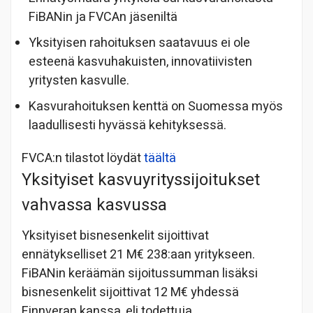
FiBANin ja FVCAn jäseniltä
Yksityisen rahoituksen saatavuus ei ole
esteenä kasvuhakuisten, innovatiivisten
yritysten kasvulle.
Kasvurahoituksen kenttä on Suomessa myös
laadullisesti hyvässä kehityksessä.
FVCA:n tilastot löydät
täältä
Yksityiset kasvuyrityssijoitukset
vahvassa kasvussa
Yksityiset bisnesenkelit sijoittivat
ennätykselliset 21 M€ 238:aan yritykseen.
FiBANin keräämän sijoitussumman lisäksi
bisnesenkelit sijoittivat 12 M€ yhdessä
Finnveran kanssa, eli todettuja