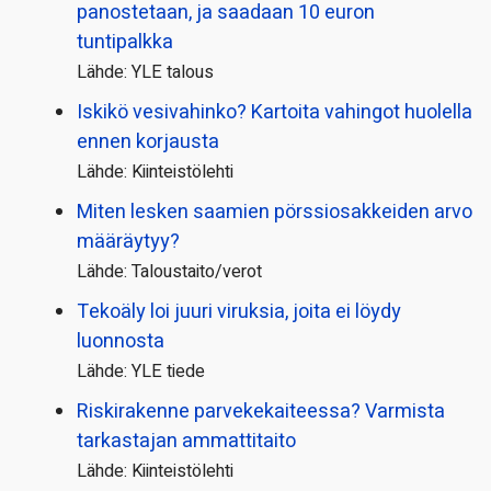
panostetaan, ja saadaan 10 euron
tuntipalkka
Lähde: YLE talous
Iskikö vesivahinko? Kartoita vahingot huolella
ennen korjausta
Lähde: Kiinteistölehti
Miten lesken saamien pörssi­osakkeiden arvo
määräytyy?
Lähde: Taloustaito/verot
Tekoäly loi juuri viruksia, joita ei löydy
luonnosta
Lähde: YLE tiede
Riskirakenne parvekekaiteessa? Varmista
tarkastajan ammattitaito
Lähde: Kiinteistölehti