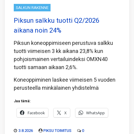
SALKUN RAKENNE
Piksun salkku tuotti Q2/2026
aikana noin 24%
Piksun koneoppimiseen perustuva salkku
tuotti viimeisen 3 kk aikana 23,8% kun
pohjoismainen vertailuindeksi OMXN40
tuotti samaan aikaan 2,6%.
Koneoppiminen laskee viimeisen 5 vuoden
perusteella minkälainen yhdistelmä
Jaa tämä:
Facebook
X
WhatsApp
3.8.2026
PIKSU TOIMITUS
0