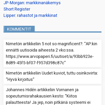
JP-Morgan: markkinanäkemys
Short Register
Lipper: rahastot ja markkinat
KOMMENTIT
Nimetön
artikkeliin
5 not so magnificent?
: “
AP:kin
ennätti uutisoida aiheesta 2 vko:ssa.
https://www.arvopaperi.fi/uutiset/a/93bb923e-
8d89-45f5-bf07-f957d398c87c
”
Nimetön
artikkeliin
Uudet kuviot, tuttu osinkovirta
:
“
Hyvä kirjoitus
”
Johannes Hidén
artikkeliin
Vornanen ja
sopeutumisrahakausien kesto
: “
Kiitos
palautteesta! Ja jep, noin pitkänä systeemi ei