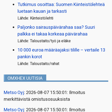
Tutkimus osoittaa: Suomen Kiinteistölehteä
luetaan kauan ja tarkasti
Lähde: Kiinteistölehti
Paljonko sairauspäivä­rahaa saa? Suuri
palkka ei takaa korkeaa päivärahaa
Lähde: Taloustaito/työ ja eläke
10 000 euroa määräajaksi tilille – vertaile 13
pankin korot
Lähde: Taloustaito/rahat
OMXHEX UUTISIA
Metso Oyj
: 2026-08-07 15:50:01: Ilmoitus
merkittävistä omistusosuuksista
Metso Oyj
: 2026-08-07 15:50:01: Ilmoitus