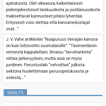
ajatuksista. Olet oikeassa, kaikenlaisiset
pidempikestoiset laiskuudesta ja joutilaisuudesta
maksettavat kannusteet pitäisi lyhentää.
Erityisesti voisi olettaa että kansanedustajat
ovat…
”
J. V. Vahe
artikkeliin
”Naapuruus Venäjän kanssa
on kuin lottovoitto suomalaisille”
: “
Täsmentäisin
viimeistä kappalettani. Ilmaisu ”tarveharkinta”
viittaa järkevyyteen, mutta asia on myös
juridinen. Perustuslaki ”velvoittaa” julkista
sektoria huolehtimaan perusopetuksesta ja
sotesta,…
”
SISÄLTÖ