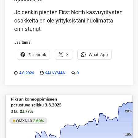
Joidenkin pienten First North kasvuyritysten
osakkeita en ole yrityksistäni huolimatta
onnistunut
Jaa tämä:
Facebook
X
WhatsApp
4.8.2026
KAI NYMAN
0