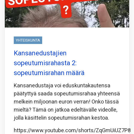
YHTEISKUNTA
Kansanedustajien
sopeutumisrahasta 2:
sopeutumisrahan määrä
Kansanedustaja voi eduskuntakautensa
päätyttyä saada sopeutumisrahaa yhteensä
melkein miljoonan euron verran! Onko tässä
mieltä? Tämä on jatkoa edeltävälle videolle,
jolla käsittelin sopeutumisrahan kestoa.
https://www.youtube.com/shorts/ZqGmUiUZ7P8