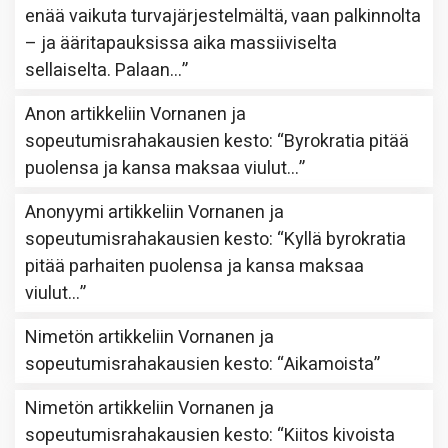
enää vaikuta turvajärjestelmältä, vaan palkinnolta
– ja ääritapauksissa aika massiiviselta
sellaiselta. Palaan…
”
Anon
artikkeliin
Vornanen ja
sopeutumisrahakausien kesto
: “
Byrokratia pitää
puolensa ja kansa maksaa viulut…
”
Anonyymi
artikkeliin
Vornanen ja
sopeutumisrahakausien kesto
: “
Kyllä byrokratia
pitää parhaiten puolensa ja kansa maksaa
viulut…
”
Nimetön
artikkeliin
Vornanen ja
sopeutumisrahakausien kesto
: “
Aikamoista
”
Nimetön
artikkeliin
Vornanen ja
sopeutumisrahakausien kesto
: “
Kiitos kivoista