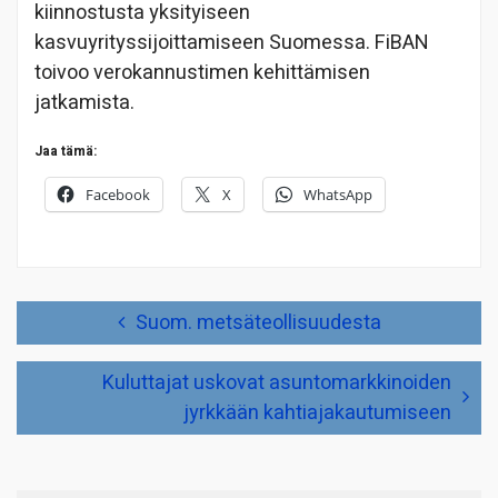
kiinnostusta yksityiseen
kasvuyrityssijoittamiseen Suomessa. FiBAN
toivoo verokannustimen kehittämisen
jatkamista.
Jaa tämä:
Facebook
X
WhatsApp
Artikkelien
Suom. metsäteollisuudesta
selaus
Kuluttajat uskovat asuntomarkkinoiden
jyrkkään kahtiajakautumiseen