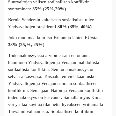
Suurvaltojen välisen sotilaallisen konfliktin
syntyminen:
35%
(
25%
,
20%
)
Bernie Sandersin kaltaisesta sosialistista tulee
Yhdysvaltojen presidentti
30%
(
35
%,
40%)
Joku muu maa kuin Iso-Britannia lähtee EU:sta:
33% (25,%, 25%
)
Todennäköisyyksiä arvioidessani en ottanut
huomioon Yhdysvaltojen ja Venäjän mahdollista
sotilaallista konfliktia. Sen todennäköisyys on
selvässä kasvussa. Toisaalta en vieläkään usko
Yhdysvaltojen ja Venäjän suoraan sotilaalliseen
konfliktiin. Sen sijaan Naton ja Venäjän konfliktin
todennäköisyys on kasvanut. Samalla myös Kiina
voi yrittää käyttää tilannetta hyväkseen yrittämällä
Taiwanin valtaamista. Sotilaallisen konfliktin