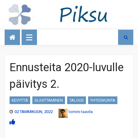
Talous
Ennusteita 2020-luvulle
päivitys 2.
KEVYTTÄ
SIJOITTAMINEN
TALOUS
YHTEISKUNTA
02 TAMMIKUUN, 2022
tommi-taavila