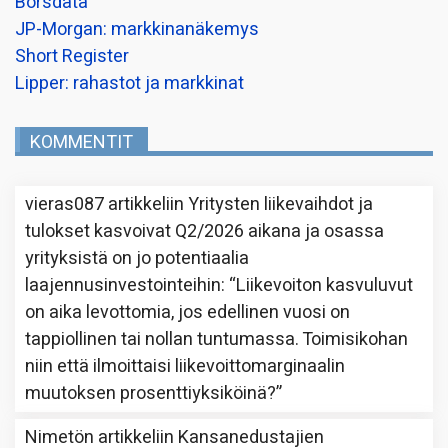
Borsdata
JP-Morgan: markkinanäkemys
Short Register
Lipper: rahastot ja markkinat
KOMMENTIT
vieras087
artikkeliin
Yritysten liikevaihdot ja
tulokset kasvoivat Q2/2026 aikana ja osassa
yrityksistä on jo potentiaalia
laajennusinvestointeihin
: “
Liikevoiton kasvuluvut
on aika levottomia, jos edellinen vuosi on
tappiollinen tai nollan tuntumassa. Toimisikohan
niin että ilmoittaisi liikevoittomarginaalin
muutoksen prosenttiyksiköinä?
”
Nimetön
artikkeliin
Kansanedustajien