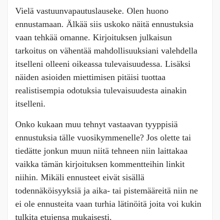
Vielä vastuunvapautuslauseke. Olen huono
ennustamaan. Älkää siis uskoko näitä ennustuksia
vaan tehkää omanne. Kirjoituksen julkaisun
tarkoitus on vähentää mahdollisuuksiani valehdella
itselleni olleeni oikeassa tulevaisuudessa. Lisäksi
näiden asioiden miettimisen pitäisi tuottaa
realistisempia odotuksia tulevaisuudesta ainakin
itselleni.
Onko kukaan muu tehnyt vastaavan tyyppisiä
ennustuksia tälle vuosikymmenelle? Jos olette tai
tiedätte jonkun muun niitä tehneen niin laittakaa
vaikka tämän kirjoituksen kommentteihin linkit
niihin. Mikäli ennusteet eivät sisällä
todennäköisyyksiä ja aika- tai pistemääreitä niin ne
ei ole ennusteita vaan turhia lätinöitä joita voi kukin
tulkita etujensa mukaisesti.