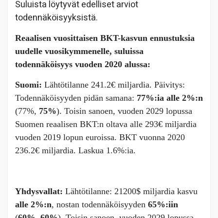
Suluista löytyvät edelliset arviot
todennäköisyyksistä.
Reaalisen vuosittaisen BKT-kasvun ennustuksia
uudelle vuosikymmenelle, suluissa
todennäköisyys vuoden 2020 alussa:
Suomi:
Lähtötilanne 241.2€ miljardia. Päivitys:
Todennäköisyyden pidän samana:
77%:ia alle 2%:n
(77%,
75%
). Toisin sanoen, vuoden 2029 lopussa
Suomen reaalisen BKT:n oltava alle 293€ miljardia
vuoden 2019 lopun euroissa. BKT vuonna 2020
236.2€ miljardia. Laskua 1.6%:ia.
Yhdysvallat:
Lähtötilanne: 21200$ miljardia kasvu
alle 2%:n
, nostan todennäköisyyden
65%:iin
(
60%, 60%
), Toisin sanoen, vuoden 2029 lopussa