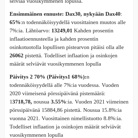
selviää vuosikymmenen lopussa.
Ensimmäinen ennuste: Dax30, nykyään Dax40
:
65%
:n todennäköisyydellä vuosittainen muutos alle
7%:ia. Lähtöarvo:
13249,01
Kahden prosentin
inflaatioennusteella ja kahden prosentin
osinkotuotolla lopullisen pistearvon pitäisi olla alle
26062
pistettä. Todelliset inflaation ja osinkojen
määrät selviävät vuosikymmenen lopulla
Päivitys 2 70% (Päivitys1 68%):
n
todennäköisyydellä alle 7%:ia vuodessa. Vuoden
2020 viimeisenä pörssipäivänä pistemäärä:
1
3718,78,
nousua
3.55%
:ia. Vuoden 2021 viimeinen
pörssipäivänä 15884,86 pistettä. Nousua 15.8%:ia
vuonna 2021. Vuosittainen nimellistuotto 8.8%:ia.
Todelliset inflaation ja osinkojen määrät selviävät
vuosikymmenen lopulla