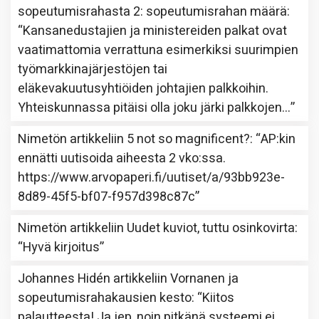
sopeutumisrahasta 2: sopeutumisrahan määrä
:
“
Kansanedustajien ja ministereiden palkat ovat
vaatimattomia verrattuna esimerkiksi suurimpien
työmarkkinajärjestöjen tai
eläkevakuutusyhtiöiden johtajien palkkoihin.
Yhteiskunnassa pitäisi olla joku järki palkkojen…
”
Nimetön
artikkeliin
5 not so magnificent?
: “
AP:kin
ennätti uutisoida aiheesta 2 vko:ssa.
https://www.arvopaperi.fi/uutiset/a/93bb923e-
8d89-45f5-bf07-f957d398c87c
”
Nimetön
artikkeliin
Uudet kuviot, tuttu osinkovirta
:
“
Hyvä kirjoitus
”
Johannes Hidén
artikkeliin
Vornanen ja
sopeutumisrahakausien kesto
: “
Kiitos
palautteesta! Ja jep, noin pitkänä systeemi ei