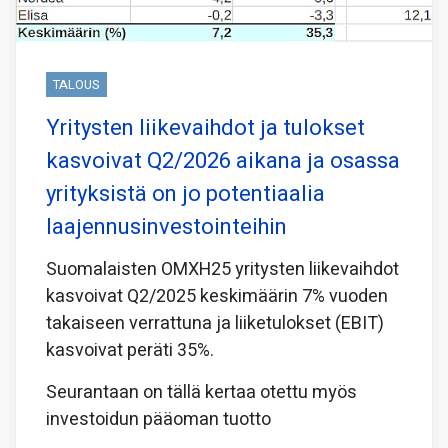
TALOUS
Yritysten liikevaihdot ja tulokset
kasvoivat Q2/2026 aikana ja osassa
yrityksistä on jo potentiaalia
laajennusinvestointeihin
Suomalaisten OMXH25 yritysten liikevaihdot
kasvoivat Q2/2025 keskimäärin 7% vuoden
takaiseen verrattuna ja liiketulokset (EBIT)
kasvoivat peräti 35%.
Seurantaan on tällä kertaa otettu myös
investoidun pääoman tuotto