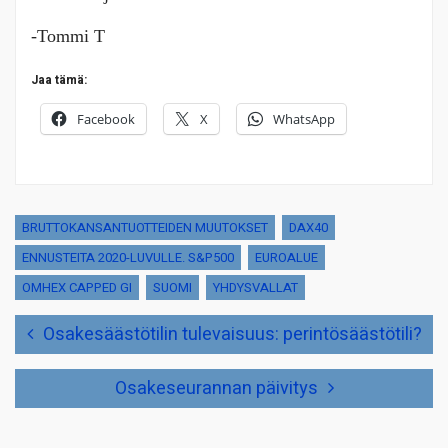
-Tommi T
Jaa tämä:
Facebook
X
WhatsApp
BRUTTOKANSANTUOTTEIDEN MUUTOKSET
DAX40
ENNUSTEITA 2020-LUVULLE. S&P500
EUROALUE
OMHEX CAPPED GI
SUOMI
YHDYSVALLAT
Artikkelien
Osakesäästötilin tulevaisuus: perintösäästötili?
selaus
Osakeseurannan päivitys