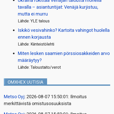
Ukraina rökittää Venäjän taloutta monella
tavalla – asiantuntijat: Venäjä kurjistuu,
mutta ei murru
Lähde: YLE talous
Iskikö vesivahinko? Kartoita vahingot huolella
ennen korjausta
Lähde: Kiinteistölehti
Miten lesken saamien pörssi­osakkeiden arvo
määräytyy?
Lähde: Taloustaito/verot
OMXHEX UUTISIA
Metso Oyj
: 2026-08-07 15:50:01: Ilmoitus
merkittävistä omistusosuuksista