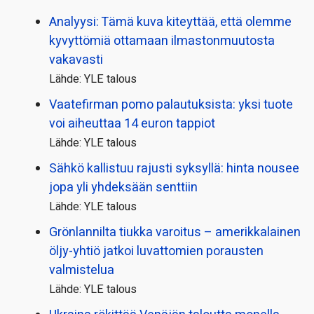
Analyysi: Tämä kuva kiteyttää, että olemme
kyvyttömiä ottamaan ilmaston­muutosta
vakavasti
Lähde: YLE talous
Vaatefirman pomo palautuksista: yksi tuote
voi aiheuttaa 14 euron tappiot
Lähde: YLE talous
Sähkö kallistuu rajusti syksyllä: hinta nousee
jopa yli yhdeksään senttiin
Lähde: YLE talous
Grönlannilta tiukka varoitus – amerikkalainen
öljy-yhtiö jatkoi luvattomien porausten
valmistelua
Lähde: YLE talous