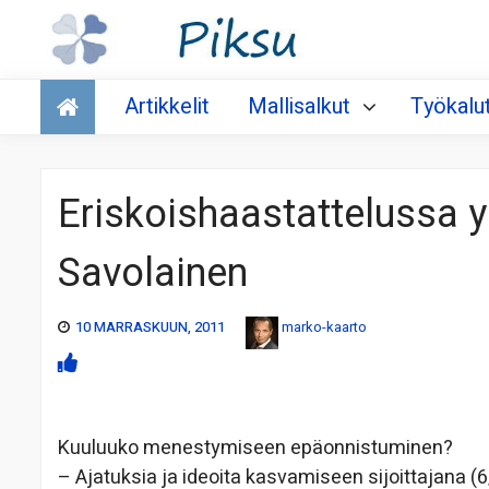
Talous
Artikkelit
Mallisalkut
Työkalu
Eriskoishaastattelussa yri
Savolainen
10 MARRASKUUN, 2011
marko-kaarto
Kuuluuko menestymiseen epäonnistuminen?
– Ajatuksia ja ideoita kasvamiseen sijoittajana (6