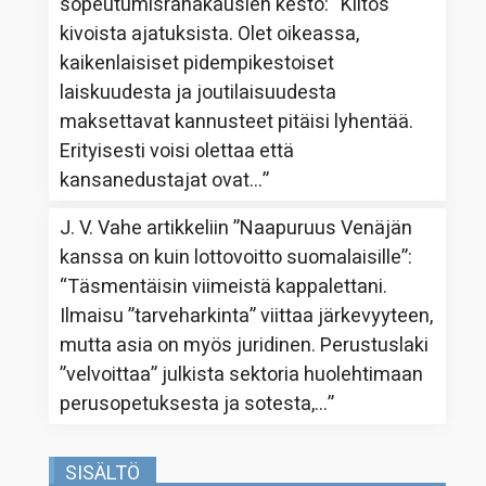
sopeutumisrahakausien kesto
: “
Kiitos
kivoista ajatuksista. Olet oikeassa,
kaikenlaisiset pidempikestoiset
laiskuudesta ja joutilaisuudesta
maksettavat kannusteet pitäisi lyhentää.
Erityisesti voisi olettaa että
kansanedustajat ovat…
”
J. V. Vahe
artikkeliin
”Naapuruus Venäjän
kanssa on kuin lottovoitto suomalaisille”
:
“
Täsmentäisin viimeistä kappalettani.
Ilmaisu ”tarveharkinta” viittaa järkevyyteen,
mutta asia on myös juridinen. Perustuslaki
”velvoittaa” julkista sektoria huolehtimaan
perusopetuksesta ja sotesta,…
”
SISÄLTÖ