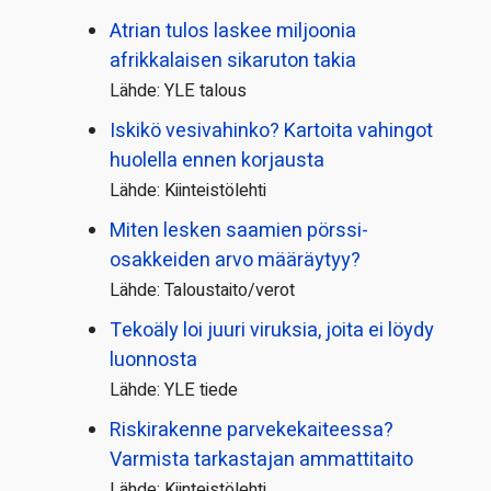
Atrian tulos laskee miljoonia
afrikkalaisen sikaruton takia
Lähde: YLE talous
Iskikö vesivahinko? Kartoita vahingot
huolella ennen korjausta
Lähde: Kiinteistölehti
Miten lesken saamien pörssi­
osakkeiden arvo määräytyy?
Lähde: Taloustaito/verot
Tekoäly loi juuri viruksia, joita ei löydy
luonnosta
Lähde: YLE tiede
Riskirakenne parvekekaiteessa?
Varmista tarkastajan ammattitaito
Lähde: Kiinteistölehti