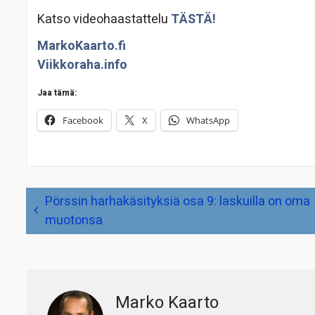
Katso videohaastattelu
TÄSTÄ!
MarkoKaarto.fi
Viikkoraha.info
Jaa tämä:
Facebook
X
WhatsApp
Artikkelien
Pörssin harhakäsityksiä osa 9: laskuilla on oma
selaus
muotonsa
Marko Kaarto