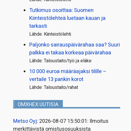
Tutkimus osoittaa: Suomen
Kiinteistölehteä luetaan kauan ja
tarkasti
Lähde: Kiinteistölehti
Paljonko sairauspäivä­rahaa saa? Suuri
palkka ei takaa korkeaa päivärahaa
Lähde: Taloustaito/työ ja eläke
10 000 euroa määräajaksi tilille –
vertaile 13 pankin korot
Lähde: Taloustaito/rahat
OMXHEX UUTISIA
Metso Oyj
: 2026-08-07 15:50:01: Ilmoitus
merkittävistä omistusosuuksista