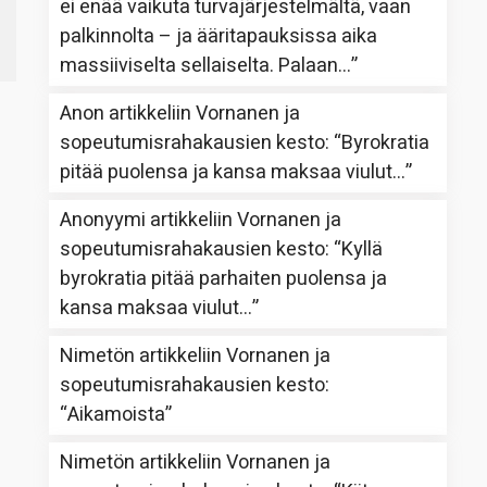
ei enää vaikuta turvajärjestelmältä, vaan
palkinnolta – ja ääritapauksissa aika
massiiviselta sellaiselta. Palaan…
”
Anon
artikkeliin
Vornanen ja
sopeutumisrahakausien kesto
: “
Byrokratia
pitää puolensa ja kansa maksaa viulut…
”
Anonyymi
artikkeliin
Vornanen ja
sopeutumisrahakausien kesto
: “
Kyllä
byrokratia pitää parhaiten puolensa ja
kansa maksaa viulut…
”
Nimetön
artikkeliin
Vornanen ja
sopeutumisrahakausien kesto
:
“
Aikamoista
”
Nimetön
artikkeliin
Vornanen ja