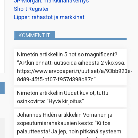
JP-Morgan: markkinanäkemys
Short Register
Lipper: rahastot ja markkinat
KOMMENTIT
Nimetön
artikkeliin
5 not so magnificent?
:
“
AP:kin ennätti uutisoida aiheesta 2 vko:ssa.
https://www.arvopaperi.fi/uutiset/a/93bb923e-
8d89-45f5-bf07-f957d398c87c
”
Nimetön
artikkeliin
Uudet kuviot, tuttu
osinkovirta
: “
Hyvä kirjoitus
”
Johannes Hidén
artikkeliin
Vornanen ja
sopeutumisrahakausien kesto
: “
Kiitos
palautteesta! Ja jep, noin pitkänä systeemi