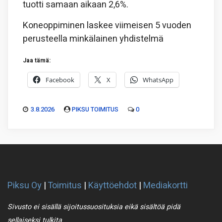
tuotti samaan aikaan 2,6%.
Koneoppiminen laskee viimeisen 5 vuoden
perusteella minkälainen yhdistelmä
Jaa tämä:
Facebook
X
WhatsApp
3.8.2026
PIKSU TOIMITUS
0
Piksu Oy
|
Toimitus
|
Käyttöehdot
|
Mediakortti
Sivusto ei sisällä sijoitussuosituksia eikä sisältöä pidä
sellaiseksi tulkita