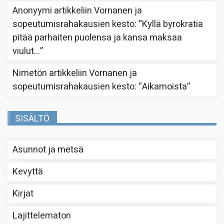
Anonyymi
artikkeliin
Vornanen ja
sopeutumisrahakausien kesto
: “
Kyllä byrokratia
pitää parhaiten puolensa ja kansa maksaa
viulut…
”
Nimetön
artikkeliin
Vornanen ja
sopeutumisrahakausien kesto
: “
Aikamoista
”
SISÄLTÖ
Asunnot ja metsä
Kevyttä
Kirjat
Lajittelematon