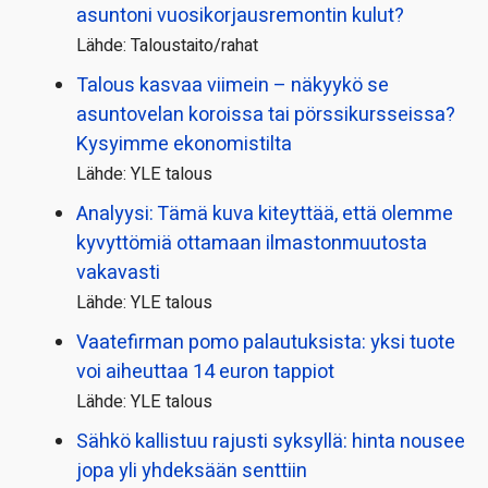
asuntoni vuosikorjaus­remontin kulut?
Lähde: Taloustaito/rahat
Talous kasvaa viimein – näkyykö se
asuntovelan koroissa tai pörssi­kursseissa?
Kysyimme ekonomistilta
Lähde: YLE talous
Analyysi: Tämä kuva kiteyttää, että olemme
kyvyttömiä ottamaan ilmaston­muutosta
vakavasti
Lähde: YLE talous
Vaatefirman pomo palautuksista: yksi tuote
voi aiheuttaa 14 euron tappiot
Lähde: YLE talous
Sähkö kallistuu rajusti syksyllä: hinta nousee
jopa yli yhdeksään senttiin