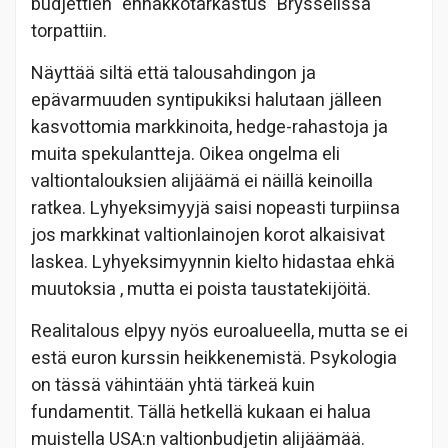
budjettien "ennakkotarkastus" Brysselissä
torpattiin.
Näyttää siltä että talousahdingon ja
epävarmuuden syntipukiksi halutaan jälleen
kasvottomia markkinoita, hedge-rahastoja ja
muita spekulantteja. Oikea ongelma eli
valtiontalouksien alijäämä ei näillä keinoilla
ratkea. Lyhyeksimyyjä saisi nopeasti turpiinsa
jos markkinat valtionlainojen korot alkaisivat
laskea. Lyhyeksimyynnin kielto hidastaa ehkä
muutoksia , mutta ei poista taustatekijöitä.
Realitalous elpyy nyös euroalueella, mutta se ei
estä euron kurssin heikkenemistä. Psykologia
on tässä vähintään yhtä tärkeä kuin
fundamentit. Tällä hetkellä kukaan ei halua
muistella USA:n valtionbudjetin alijäämää.