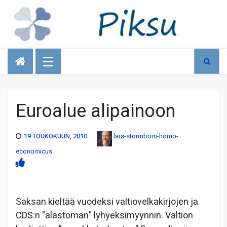
Talous
Euroalue alipainoon
19 TOUKOKUUN, 2010
lars-stormbom-homo-
economicus
Saksan kieltää vuodeksi valtiovelkakirjojen ja
CDS:n "alastoman" lyhyeksimyynnin. Valtion