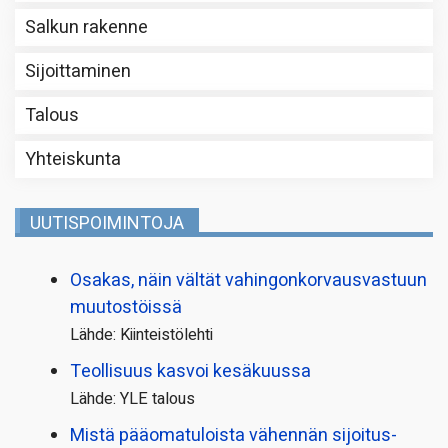
Salkun rakenne
Sijoittaminen
Talous
Yhteiskunta
UUTISPOIMINTOJA
Osakas, näin vältät vahingonkorvausvastuun
muutostöissä
Lähde: Kiinteistölehti
Teollisuus kasvoi kesäkuussa
Lähde: YLE talous
Mistä pääoma­tuloista vähennän sijoitus­