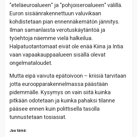
"eteläeuroalueen" ja "pohjoiseroalueen" välillä.
Euron sisäänrakennettuun valuvikaan
kohdistetaan pian ennennäkemätön jännitys.
Ilman samanlaista verotuskäytäntöä ja
työehtoja näemme vielä halkeilua.
Halpatuotantomaat eivät ole enää Kiina ja Intia
vaan vapaakauppaalueen sisällä olevat
ongelmataloudet.
Mutta eipä vaivuta epätoivoon – kriisiä tarvitaan
jotta euroopparakennelmassa päästään
pidemmälle. Kysymys on vain siitä kuinka
pitkään odotetaan ja kuinka pahaksi tilanne
pääsee ennen kuin polittisella tasolla
tunnustetaan tosiasiat.
Jaa tämä: