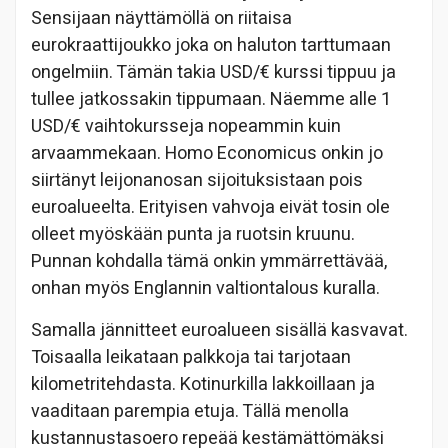
Sensijaan näyttämöllä on riitaisa
eurokraattijoukko joka on haluton tarttumaan
ongelmiin. Tämän takia USD/€ kurssi tippuu ja
tullee jatkossakin tippumaan. Näemme alle 1
USD/€ vaihtokursseja nopeammin kuin
arvaammekaan. Homo Economicus onkin jo
siirtänyt leijonanosan sijoituksistaan pois
euroalueelta. Erityisen vahvoja eivät tosin ole
olleet myöskään punta ja ruotsin kruunu.
Punnan kohdalla tämä onkin ymmärrettävää,
onhan myös Englannin valtiontalous kuralla.
Samalla jännitteet euroalueen sisällä kasvavat.
Toisaalla leikataan palkkoja tai tarjotaan
kilometritehdasta. Kotinurkilla lakkoillaan ja
vaaditaan parempia etuja. Tällä menolla
kustannustasoero repeää kestämättömäksi