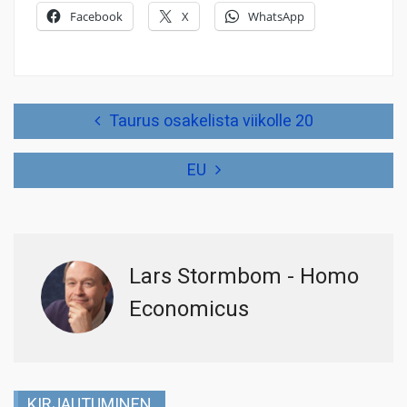
Facebook
X
WhatsApp
Artikkelien
Taurus osakelista viikolle 20
selaus
EU
Lars Stormbom - Homo
Economicus
KIRJAUTUMINEN