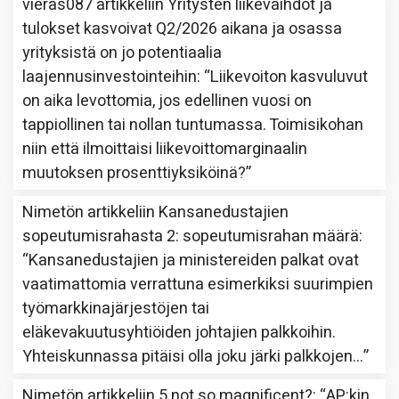
vieras087
artikkeliin
Yritysten liikevaihdot ja
tulokset kasvoivat Q2/2026 aikana ja osassa
yrityksistä on jo potentiaalia
laajennusinvestointeihin
: “
Liikevoiton kasvuluvut
on aika levottomia, jos edellinen vuosi on
tappiollinen tai nollan tuntumassa. Toimisikohan
niin että ilmoittaisi liikevoittomarginaalin
muutoksen prosenttiyksiköinä?
”
Nimetön
artikkeliin
Kansanedustajien
sopeutumisrahasta 2: sopeutumisrahan määrä
:
“
Kansanedustajien ja ministereiden palkat ovat
vaatimattomia verrattuna esimerkiksi suurimpien
työmarkkinajärjestöjen tai
eläkevakuutusyhtiöiden johtajien palkkoihin.
Yhteiskunnassa pitäisi olla joku järki palkkojen…
”
Nimetön
artikkeliin
5 not so magnificent?
: “
AP:kin