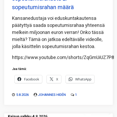
sopeutumisrahan määrä
Kansanedustaja voi eduskuntakautensa
päätyttyä saada sopeutumisrahaa yhteensä
melkein miljoonan euron verran! Onko tässä
mieltä? Tämä on jatkoa edeltävälle videolle,
jolla käsittelin sopeutumisrahan kestoa.
https://www.youtube.com/shorts/ZqGmUiUZ7P8
Jaa tämä:
Facebook
X
WhatsApp
5.8.2026
JOHANNES HIDÉN
1