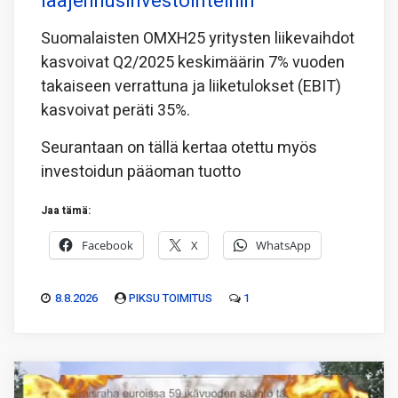
laajennusinvestointeihin
Suomalaisten OMXH25 yritysten liikevaihdot
kasvoivat Q2/2025 keskimäärin 7% vuoden
takaiseen verrattuna ja liiketulokset (EBIT)
kasvoivat peräti 35%.
Seurantaan on tällä kertaa otettu myös
investoidun pääoman tuotto
Jaa tämä:
Facebook
X
WhatsApp
8.8.2026
PIKSU TOIMITUS
1