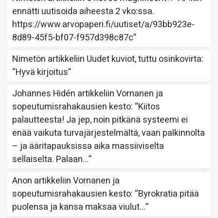
ennätti uutisoida aiheesta 2 vko:ssa.
https://www.arvopaperi.fi/uutiset/a/93bb923e-
8d89-45f5-bf07-f957d398c87c
”
Nimetön
artikkeliin
Uudet kuviot, tuttu osinkovirta
:
“
Hyvä kirjoitus
”
Johannes Hidén
artikkeliin
Vornanen ja
sopeutumisrahakausien kesto
: “
Kiitos
palautteesta! Ja jep, noin pitkänä systeemi ei
enää vaikuta turvajärjestelmältä, vaan palkinnolta
– ja ääritapauksissa aika massiiviselta
sellaiselta. Palaan…
”
Anon
artikkeliin
Vornanen ja
sopeutumisrahakausien kesto
: “
Byrokratia pitää
puolensa ja kansa maksaa viulut…
”