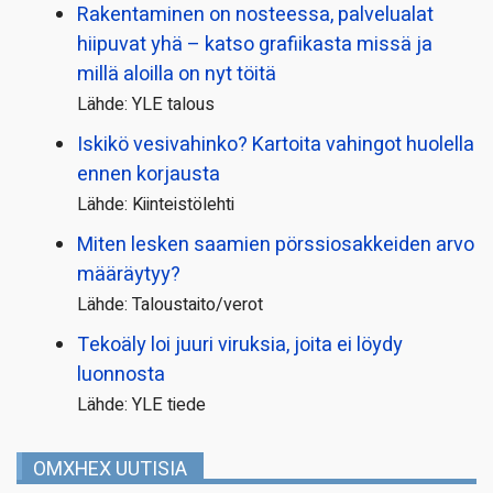
Rakentaminen on nosteessa, palvelualat
hiipuvat yhä – katso grafiikasta missä ja
millä aloilla on nyt töitä
Lähde: YLE talous
Iskikö vesivahinko? Kartoita vahingot huolella
ennen korjausta
Lähde: Kiinteistölehti
Miten lesken saamien pörssi­osakkeiden arvo
määräytyy?
Lähde: Taloustaito/verot
Tekoäly loi juuri viruksia, joita ei löydy
luonnosta
Lähde: YLE tiede
OMXHEX UUTISIA