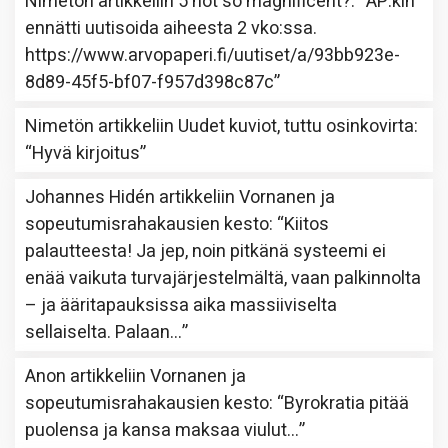
Nimetön
artikkeliin
5 not so magnificent?
: “
AP:kin
ennätti uutisoida aiheesta 2 vko:ssa.
https://www.arvopaperi.fi/uutiset/a/93bb923e-
8d89-45f5-bf07-f957d398c87c
”
Nimetön
artikkeliin
Uudet kuviot, tuttu osinkovirta
:
“
Hyvä kirjoitus
”
Johannes Hidén
artikkeliin
Vornanen ja
sopeutumisrahakausien kesto
: “
Kiitos
palautteesta! Ja jep, noin pitkänä systeemi ei
enää vaikuta turvajärjestelmältä, vaan palkinnolta
– ja ääritapauksissa aika massiiviselta
sellaiselta. Palaan…
”
Anon
artikkeliin
Vornanen ja
sopeutumisrahakausien kesto
: “
Byrokratia pitää
puolensa ja kansa maksaa viulut…
”