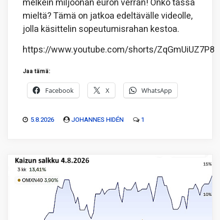
melkein miljoonan euron verran! Onko tässä
mieltä? Tämä on jatkoa edeltävälle videolle,
jolla käsittelin sopeutumisrahan kestoa.
https://www.youtube.com/shorts/ZqGmUiUZ7P8
Jaa tämä:
Facebook
X
WhatsApp
5.8.2026
JOHANNES HIDÉN
1