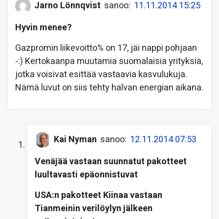
Jarno Lönnqvist
sanoo:
11.11.2014 15:25
Hyvin menee?
Gazpromin liikevoitto% on 17, jäi nappi pohjaan
-:) Kertokaanpa muutamia suomalaisia yrityksiä,
jotka voisivat esittää vastaavia kasvulukuja.
Nämä luvut on siis tehty halvan energian aikana.
Kai Nyman
sanoo:
12.11.2014 07:53
Venäjää vastaan suunnatut pakotteet
luultavasti epäonnistuvat
USA:n pakotteet Kiinaa vastaan
Tianmeinin verilöylyn jälkeen