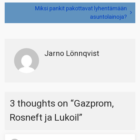
Miksi pankit pakottavat lyhentämään
asuntolainoja?
Jarno Lönnqvist
3 thoughts on “
Gazprom,
Rosneft ja Lukoil
”