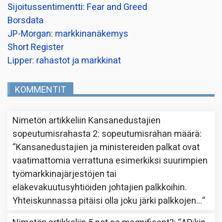
Sijoitussentimentti: Fear and Greed
Borsdata
JP-Morgan: markkinanäkemys
Short Register
Lipper: rahastot ja markkinat
KOMMENTIT
Nimetön
artikkeliin
Kansanedustajien
sopeutumisrahasta 2: sopeutumisrahan määrä
:
“
Kansanedustajien ja ministereiden palkat ovat
vaatimattomia verrattuna esimerkiksi suurimpien
työmarkkinajärjestöjen tai
eläkevakuutusyhtiöiden johtajien palkkoihin.
Yhteiskunnassa pitäisi olla joku järki palkkojen…
”