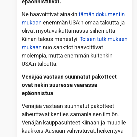
epäonnistuivat.
Ne haavoittivat ainakin
tämän dokumentin
mukaan
enemmän USA:n omaa taloutta ja
olivat myötävaikuttamassa siihen että
Kiinan talous menestyi.
Toisen tutkimuksen
mukaan
nuo sanktiot haavoittivat
molempia, mutta enemmän kuitenkin
USA:n taloutta.
Venäjää vastaan suunnatut pakotteet
ovat nekin suuressa vaarassa
epäonnistua
Venäjää vastaan suunnatut pakotteet
aiheuttavat kenties samanlaisen ilmiön.
Venäjän kauppasuhteet Kiinaan ja muualle
kaakkois-Aasiaan vahvistuvat, heikentyvä