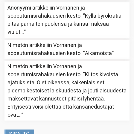
Anonyymi
artikkeliin
Vornanen ja
sopeutumisrahakausien kesto
: “
Kyllä byrokratia
pitää parhaiten puolensa ja kansa maksaa
viulut…
”
Nimetön
artikkeliin
Vornanen ja
sopeutumisrahakausien kesto
: “
Aikamoista
”
Nimetön
artikkeliin
Vornanen ja
sopeutumisrahakausien kesto
: “
Kiitos kivoista
ajatuksista. Olet oikeassa, kaikenlaisiset
pidempikestoiset laiskuudesta ja joutilaisuudesta
maksettavat kannusteet pitäisi lyhentää.
Erityisesti voisi olettaa että kansanedustajat
ovat…
”