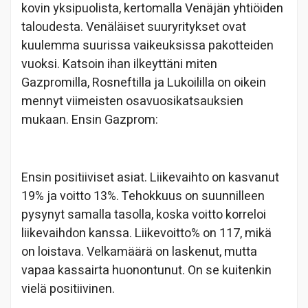
kovin yksipuolista, kertomalla Venäjän yhtiöiden
taloudesta. Venäläiset suuryritykset ovat
kuulemma suurissa vaikeuksissa pakotteiden
vuoksi. Katsoin ihan ilkeyttäni miten
Gazpromilla, Rosneftilla ja Lukoililla on oikein
mennyt viimeisten osavuosikatsauksien
mukaan. Ensin Gazprom:
Ensin positiiviset asiat. Liikevaihto on kasvanut
19% ja voitto 13%. Tehokkuus on suunnilleen
pysynyt samalla tasolla, koska voitto korreloi
liikevaihdon kanssa. Liikevoitto% on 117, mikä
on loistava. Velkamäärä on laskenut, mutta
vapaa kassairta huonontunut. On se kuitenkin
vielä positiivinen.