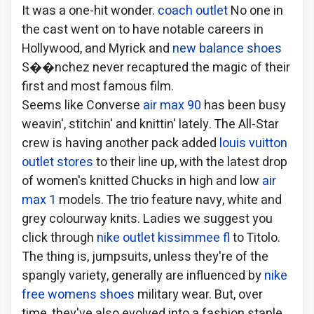
It was a one-hit wonder.
coach outlet
No one in
the cast went on to have notable careers in
Hollywood, and Myrick and
new balance shoes
S��nchez never recaptured the magic of their
first and most famous film.
Seems like Converse
air max 90
has been busy
weavin', stitchin' and knittin' lately. The All-Star
crew is having another pack added
louis vuitton
outlet stores
to their line up, with the latest drop
of women's knitted Chucks in high and low
air
max 1
models. The trio feature navy, white and
grey colourway knits. Ladies we suggest you
click through
nike outlet kissimmee fl
to Titolo.
The thing is, jumpsuits, unless they're of the
spangly variety, generally are influenced by
nike
free womens shoes
military wear. But, over
time, they've also evolved into a fashion staple