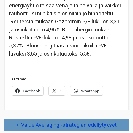
energiayhtiöitä saa Venäjältä halvalla ja vaikkei
rauhoittuisi niin kriisiä on niihin jo hinnoiteltu.
Reutersin mukaan Gazpromin P/E luku on 3,31
ja osinkotuotto 4,96%. Bloombergin mukaan
Rosneftin P/E-luku on 4,98 ja osinkotuotto
5,37%. Bloomberg taas arvioi Lukoilin P/E
luvuksi 3,65 ja osinkotuotoksi 5,58.
Jaa tämä:
Facebook
X
WhatsApp
Artikkelien
Value Averaging -strategian edellytykset
selaus