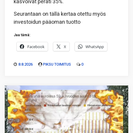
kasvoivat peräti 35%.
Seurantaan on tällä kertaa otettu myös
investoidun pääoman tuotto
Jaa tämä:
Facebook
X
WhatsApp
8.8.2026
PIKSU TOIMITUS
0