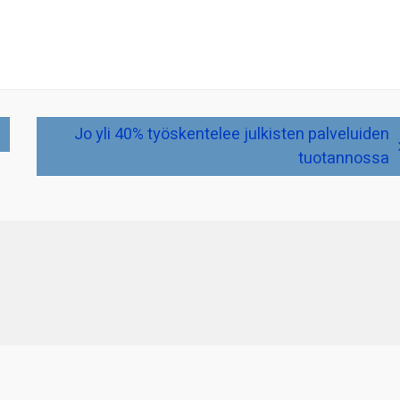
Jo yli 40% työskentelee julkisten palveluiden
tuotannossa