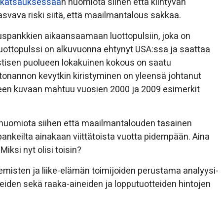
skatsauksessaa
n huomiota siihen että kiihtyvän
svava riski siitä, että maailmantalous sakkaa.
uspankkien aikaansaamaan luottopulsiin, joka on
luottopulssi on alkuvuonna ehtynyt USA:ssa ja saattaa
tisen puolueen lokakuinen kokous on saatu
onannon kevytkin kiristyminen on yleensä johtanut
seen kuvaan mahtuu vuosien 2000 ja 2009 esimerkit
huomiota siihen että maailmantalouden tasainen
ankeilta ainakaan viittätoista vuotta pidempään. Aina
ksi nyt olisi toisin?
misten ja liike-elämän toimijoiden perustama analyysi-
eiden sekä raaka-aineiden ja lopputuotteiden hintojen