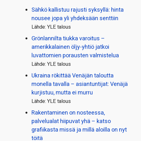
Sähkö kallistuu rajusti syksyllä: hinta
nousee jopa yli yhdeksään senttiin
Lähde: YLE talous
Grönlannilta tiukka varoitus –
amerikkalainen öljy-yhtiö jatkoi
luvattomien porausten valmistelua
Lähde: YLE talous
Ukraina rökittää Venäjän taloutta
monella tavalla – asiantuntijat: Venäjä
kurjistuu, mutta ei murru
Lähde: YLE talous
Rakentaminen on nosteessa,
palvelualat hiipuvat yhä – katso
grafiikasta missä ja millä aloilla on nyt
töitä