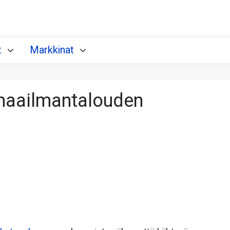
t
Markkinat
maailmantalouden