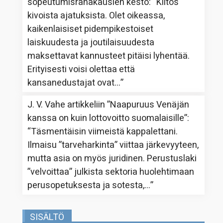
sopeutumisrahakausien kesto
: “
Kiitos
kivoista ajatuksista. Olet oikeassa,
kaikenlaisiset pidempikestoiset
laiskuudesta ja joutilaisuudesta
maksettavat kannusteet pitäisi lyhentää.
Erityisesti voisi olettaa että
kansanedustajat ovat…
”
J. V. Vahe
artikkeliin
”Naapuruus Venäjän
kanssa on kuin lottovoitto suomalaisille”
:
“
Täsmentäisin viimeistä kappalettani.
Ilmaisu ”tarveharkinta” viittaa järkevyyteen,
mutta asia on myös juridinen. Perustuslaki
”velvoittaa” julkista sektoria huolehtimaan
perusopetuksesta ja sotesta,…
”
SISÄLTÖ