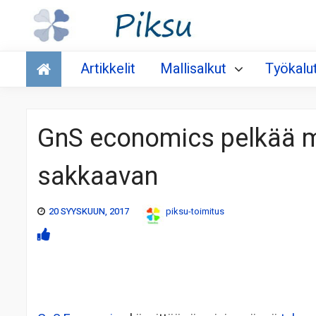
Talous
Artikkelit
Mallisalkut
Työkalu
GnS economics pelkää 
sakkaavan
20 SYYSKUUN, 2017
piksu-toimitus