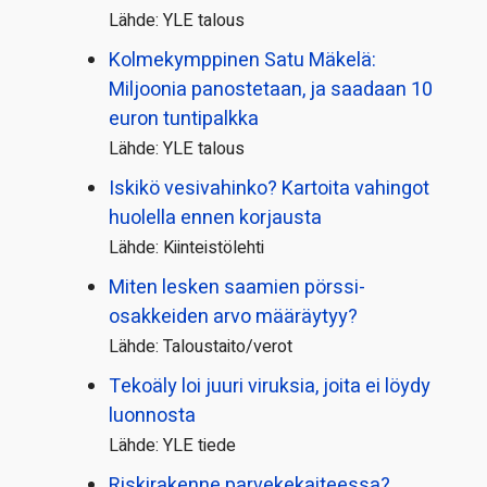
Lähde: YLE talous
Kolmekymppinen Satu Mäkelä:
Miljoonia panostetaan, ja saadaan 10
euron tuntipalkka
Lähde: YLE talous
Iskikö vesivahinko? Kartoita vahingot
huolella ennen korjausta
Lähde: Kiinteistölehti
Miten lesken saamien pörssi­
osakkeiden arvo määräytyy?
Lähde: Taloustaito/verot
Tekoäly loi juuri viruksia, joita ei löydy
luonnosta
Lähde: YLE tiede
Riskirakenne parvekekaiteessa?