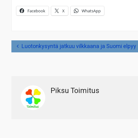
Facebook
X
WhatsApp
Artikkelien
Luotonkysyntä jatkuu vilkkaana ja Suomi elpyy
selaus
Piksu Toimitus