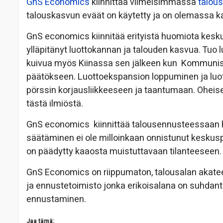
GnS Economics
kiinnittää viimeisimmässä
talou
talouskasvun eväät on käytetty ja on olemassa ka
GnS economics kiinnitää erityistä huomiota kesk
ylläpitänyt luottokannan ja talouden kasvua. Tuo 
kuivua myös Kiinassa sen jälkeen kun Kommunis
päätökseen. Luottoekspansion loppuminen ja luot
pörssin korjausliikkeeseen ja taantumaan. Ohei
tästä ilmiöstä.
GnS economics kiinnittää talousennusteessaan 
säätäminen ei ole milloinkaan onnistunut keskusp
on päädytty kaaosta muistuttavaan tilanteeseen. Mi
GnS Economics on riippumaton, talousalan akatee
ja ennustetoimisto jonka erikoisalana on suhdant
ennustaminen.
Jaa tämä: