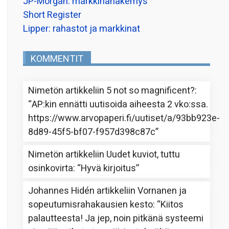
JP-Morgan: markkinanäkemys
Short Register
Lipper: rahastot ja markkinat
KOMMENTIT
Nimetön
artikkeliin
5 not so magnificent?
:
“
AP:kin ennätti uutisoida aiheesta 2 vko:ssa.
https://www.arvopaperi.fi/uutiset/a/93bb923e-
8d89-45f5-bf07-f957d398c87c
”
Nimetön
artikkeliin
Uudet kuviot, tuttu
osinkovirta
: “
Hyvä kirjoitus
”
Johannes Hidén
artikkeliin
Vornanen ja
sopeutumisrahakausien kesto
: “
Kiitos
palautteesta! Ja jep, noin pitkänä systeemi