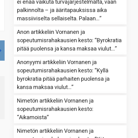
ei enää vaikuta turvajärjestelmältä, vaan
palkinnolta – ja ääritapauksissa aika
massiiviselta sellaiselta. Palaan…
”
Anon
artikkeliin
Vornanen ja
sopeutumisrahakausien kesto
: “
Byrokratia
pitää puolensa ja kansa maksaa viulut…
”
Anonyymi
artikkeliin
Vornanen ja
sopeutumisrahakausien kesto
: “
Kyllä
byrokratia pitää parhaiten puolensa ja
kansa maksaa viulut…
”
Nimetön
artikkeliin
Vornanen ja
sopeutumisrahakausien kesto
:
“
Aikamoista
”
Nimetön
artikkeliin
Vornanen ja