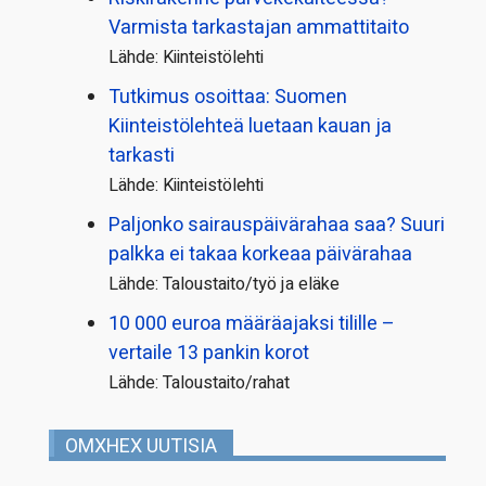
Varmista tarkastajan ammattitaito
Lähde: Kiinteistölehti
Tutkimus osoittaa: Suomen
Kiinteistölehteä luetaan kauan ja
tarkasti
Lähde: Kiinteistölehti
Paljonko sairauspäivä­rahaa saa? Suuri
palkka ei takaa korkeaa päivärahaa
Lähde: Taloustaito/työ ja eläke
10 000 euroa määräajaksi tilille –
vertaile 13 pankin korot
Lähde: Taloustaito/rahat
OMXHEX UUTISIA