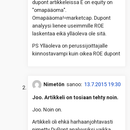
dupont artikkeleissa E on equity on
"omapääoma".
Omapääoma!=marketcap. Dupont
analyysi lienee useimmille ROE
laskentaa eikä ylläoleva ole sitä.
PS Ylläoleva on perussijoittajalle
kiinnostavampi kuin oikea ROE dupont
Nimetön
sanoo:
13.7.2015 19:30
Joo. Artikkeli on tosiaan tehty noin.
Joo. Noin on.
Artikkeli oli ehkä harhaanjohtavasti
nimetty DuPont analyysiksi vaikka