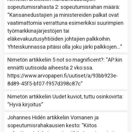
sopeutumisrahasta 2: sopeutumisrahan määrä
:
“
Kansanedustajien ja ministereiden palkat ovat
vaatimattomia verrattuna esimerkiksi suurimpien
työmarkkinajärjestöjen tai
eläkevakuutusyhtiöiden johtajien palkkoihin.
Yhteiskunnassa pitäisi olla joku järki palkkojen…
”
Nimetön
artikkeliin
5 not so magnificent?
: “
AP:kin
ennätti uutisoida aiheesta 2 vko:ssa.
https://www.arvopaperi.fi/uutiset/a/93bb923e-
8d89-45f5-bf07-f957d398c87c
”
Nimetön
artikkeliin
Uudet kuviot, tuttu osinkovirta
:
“
Hyvä kirjoitus
”
Johannes Hidén
artikkeliin
Vornanen ja
sopeutumisrahakausien kesto
: “
Kiitos