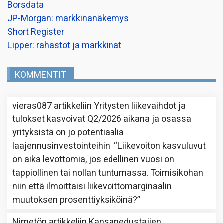
Borsdata
JP-Morgan: markkinanäkemys
Short Register
Lipper: rahastot ja markkinat
KOMMENTIT
vieras087
artikkeliin
Yritysten liikevaihdot ja
tulokset kasvoivat Q2/2026 aikana ja osassa
yrityksistä on jo potentiaalia
laajennusinvestointeihin
: “
Liikevoiton kasvuluvut
on aika levottomia, jos edellinen vuosi on
tappiollinen tai nollan tuntumassa. Toimisikohan
niin että ilmoittaisi liikevoittomarginaalin
muutoksen prosenttiyksiköinä?
”
Nimetön
artikkeliin
Kansanedustajien