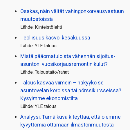
Osakas, näin vältät vahingonkorvausvastuun
muutostöissä
Lähde: Kiinteistölehti
Teollisuus kasvoi kesäkuussa
Lähde: YLE talous
Mistä pääoma­tuloista vähennän sijoitus­
asuntoni vuosikorjaus­remontin kulut?
Lähde: Taloustaito/rahat
Talous kasvaa viimein – näkyykö se
asuntovelan koroissa tai pörssi­kursseissa?
Kysyimme ekonomistilta
Lähde: YLE talous
Analyysi: Tämä kuva kiteyttää, että olemme
kyvyttömiä ottamaan ilmaston­muutosta