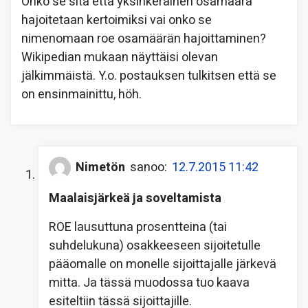
Onko se sitä että yksinkerainen osamäärä
hajoitetaan kertoimiksi vai onko se
nimenomaan roe osamäärän hajoittaminen?
Wikipedian mukaan näyttäisi olevan
jälkimmäistä. Y.o. postauksen tulkitsen että se
on ensinmainittu, höh.
Nimetön
sanoo:
12.7.2015 11:42
Maalaisjärkeä ja soveltamista
ROE lausuttuna prosentteina (tai
suhdelukuna) osakkeeseen sijoitetulle
pääomalle on monelle sijoittajalle järkevä
mitta. Ja tässä muodossa tuo kaava
esiteltiin tässä sijoittajille.