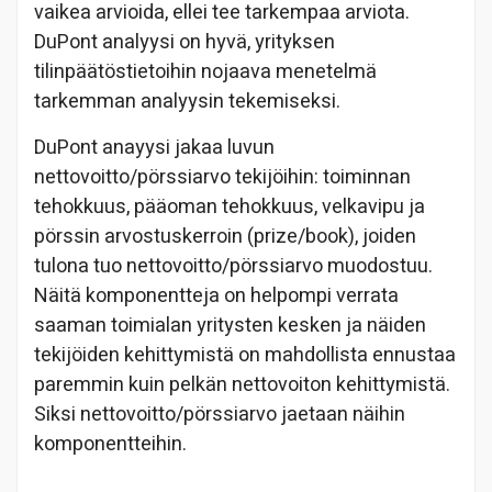
vaikea arvioida, ellei tee tarkempaa arviota.
DuPont analyysi on hyvä, yrityksen
tilinpäätöstietoihin nojaava menetelmä
tarkemman analyysin tekemiseksi.
DuPont anayysi jakaa luvun
nettovoitto/pörssiarvo tekijöihin: toiminnan
tehokkuus, pääoman tehokkuus, velkavipu ja
pörssin arvostuskerroin (prize/book), joiden
tulona tuo nettovoitto/pörssiarvo muodostuu.
Näitä komponentteja on helpompi verrata
saaman toimialan yritysten kesken ja näiden
tekijöiden kehittymistä on mahdollista ennustaa
paremmin kuin pelkän nettovoiton kehittymistä.
Siksi nettovoitto/pörssiarvo jaetaan näihin
komponentteihin.