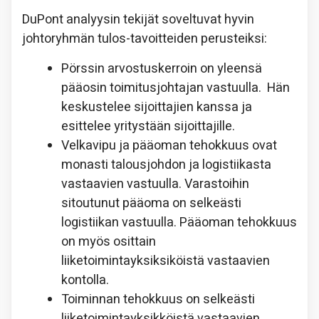
DuPont analyysin tekijät soveltuvat hyvin
johtoryhmän tulos-tavoitteiden perusteiksi:
Pörssin arvostuskerroin on yleensä
pääosin toimitusjohtajan vastuulla. Hän
keskustelee sijoittajien kanssa ja
esittelee yritystään sijoittajille.
Velkavipu ja pääoman tehokkuus ovat
monasti talousjohdon ja logistiikasta
vastaavien vastuulla. Varastoihin
sitoutunut pääoma on selkeästi
logistiikan vastuulla. Pääoman tehokkuus
on myös osittain
liiketoimintayksiksiköistä vastaavien
kontolla.
Toiminnan tehokkuus on selkeästi
liiketoimintayksikköistä vastaavien