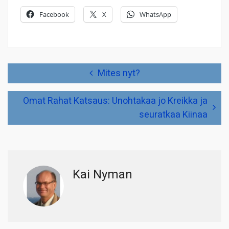
Facebook
X
WhatsApp
Artikkelien
Mites nyt?
selaus
Omat Rahat Katsaus: Unohtakaa jo Kreikka ja
seuratkaa Kiinaa
Kai Nyman