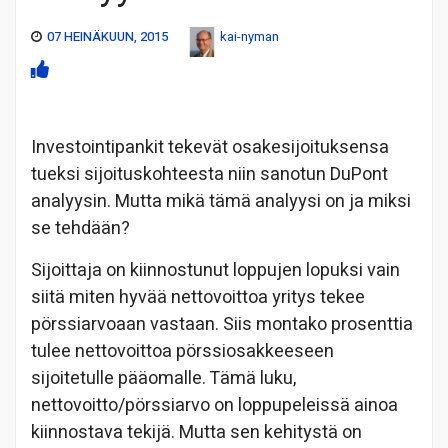
07 HEINÄKUUN, 2015
kai-nyman
Investointipankit tekevät osakesijoituksensa
tueksi sijoituskohteesta niin sanotun DuPont
analyysin. Mutta mikä tämä analyysi on ja miksi
se tehdään?
Sijoittaja on kiinnostunut loppujen lopuksi vain
siitä miten hyvää nettovoittoa yritys tekee
pörssiarvoaan vastaan. Siis montako prosenttia
tulee nettovoittoa pörssiosakkeeseen
sijoitetulle pääomalle. Tämä luku,
nettovoitto/pörssiarvo on loppupeleissä ainoa
kiinnostava tekijä. Mutta sen kehitystä on