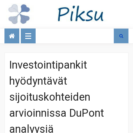
Talous
Investointipankit
hyödyntävät
sijoituskohteiden
arvioinnissa DuPont
analyysiä