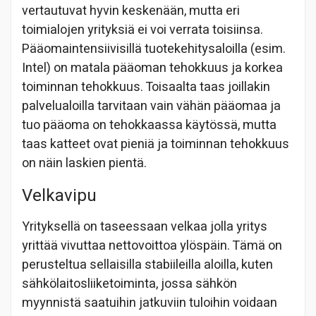
vertautuvat hyvin keskenään, mutta eri
toimialojen yrityksiä ei voi verrata toisiinsa.
Pääomaintensiivisillä tuotekehitysaloilla (esim.
Intel) on matala pääoman tehokkuus ja korkea
toiminnan tehokkuus. Toisaalta taas joillakin
palvelualoilla tarvitaan vain vähän pääomaa ja
tuo pääoma on tehokkaassa käytössä, mutta
taas katteet ovat pieniä ja toiminnan tehokkuus
on näin laskien pientä.
Velkavipu
Yrityksellä on taseessaan velkaa jolla yritys
yrittää vivuttaa nettovoittoa ylöspäin. Tämä on
perusteltua sellaisilla stabiileilla aloilla, kuten
sähkölaitosliiketoiminta, jossa sähkön
myynnistä saatuihin jatkuviin tuloihin voidaan