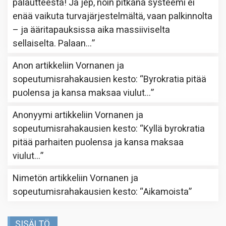
palautteesta! Ja jep, noin pitkänä systeemi ei
enää vaikuta turvajärjestelmältä, vaan palkinnolta
– ja ääritapauksissa aika massiiviselta
sellaiselta. Palaan…
”
Anon
artikkeliin
Vornanen ja
sopeutumisrahakausien kesto
: “
Byrokratia pitää
puolensa ja kansa maksaa viulut…
”
Anonyymi
artikkeliin
Vornanen ja
sopeutumisrahakausien kesto
: “
Kyllä byrokratia
pitää parhaiten puolensa ja kansa maksaa
viulut…
”
Nimetön
artikkeliin
Vornanen ja
sopeutumisrahakausien kesto
: “
Aikamoista
”
SISÄLTÖ