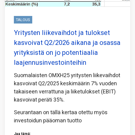
TALOUS
Yritysten liikevaihdot ja tulokset
kasvoivat Q2/2026 aikana ja osassa
yrityksistä on jo potentiaalia
laajennusinvestointeihin
Suomalaisten OMXH25 yritysten liikevaihdot
kasvoivat Q2/2025 keskimäärin 7% vuoden
takaiseen verrattuna ja liiketulokset (EBIT)
kasvoivat peräti 35%.
Seurantaan on tällä kertaa otettu myös
investoidun pääoman tuotto
Jaa tämä: