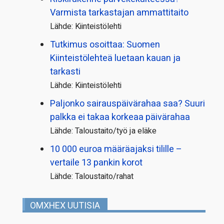
Varmista tarkastajan ammattitaito
Lähde: Kiinteistölehti
Tutkimus osoittaa: Suomen
Kiinteistölehteä luetaan kauan ja
tarkasti
Lähde: Kiinteistölehti
Paljonko sairauspäivä­rahaa saa? Suuri
palkka ei takaa korkeaa päivärahaa
Lähde: Taloustaito/työ ja eläke
10 000 euroa määräajaksi tilille –
vertaile 13 pankin korot
Lähde: Taloustaito/rahat
OMXHEX UUTISIA