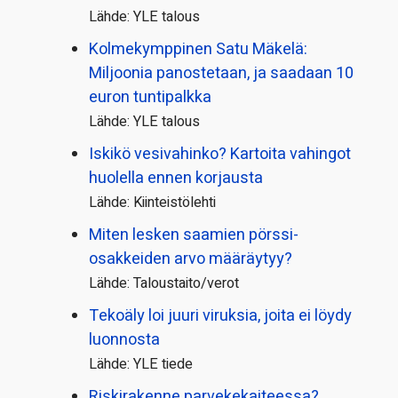
Lähde: YLE talous
Kolmekymppinen Satu Mäkelä:
Miljoonia panostetaan, ja saadaan 10
euron tuntipalkka
Lähde: YLE talous
Iskikö vesivahinko? Kartoita vahingot
huolella ennen korjausta
Lähde: Kiinteistölehti
Miten lesken saamien pörssi­
osakkeiden arvo määräytyy?
Lähde: Taloustaito/verot
Tekoäly loi juuri viruksia, joita ei löydy
luonnosta
Lähde: YLE tiede
Riskirakenne parvekekaiteessa?