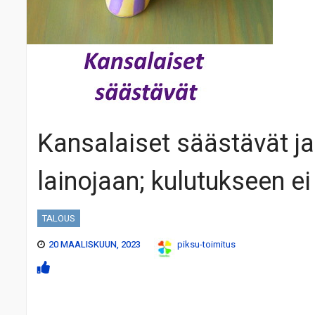
Kansalaiset säästävät j
lainojaan; kulutukseen ei 
TALOUS
20 MAALISKUUN, 2023
piksu-toimitus