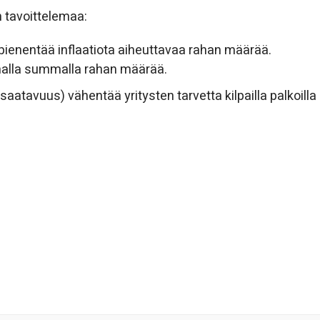
n tavoittelemaa:
ienentää inflaatiota aiheuttavaa rahan määrää.
malla summalla rahan määrää.
atavuus) vähentää yritysten tarvetta kilpailla palkoilla