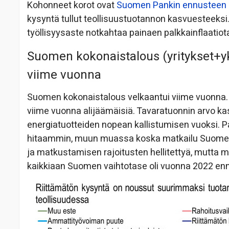
Kohonneet korot ovat
Suomen Pankin ennusteen
kysyntä tullut teollisuustuotannon kasvuesteeks
työllisyysaste notkahtaa painaen palkkainflaatiot
Suomen kokonaistalous (yritykset+yks
viime vuonna
Suomen kokonaistalous velkaantui viime vuonna. 
viime vuonna alijäämäisiä. Tavaratuonnin arvo k
energiatuotteiden nopean kallistumisen vuoksi. P
hitaammin, muun muassa koska matkailu Suomest
ja matkustamisen rajoitusten hellitettyä, mutta 
kaikkiaan Suomen vaihtotase oli vuonna 2022 ennä