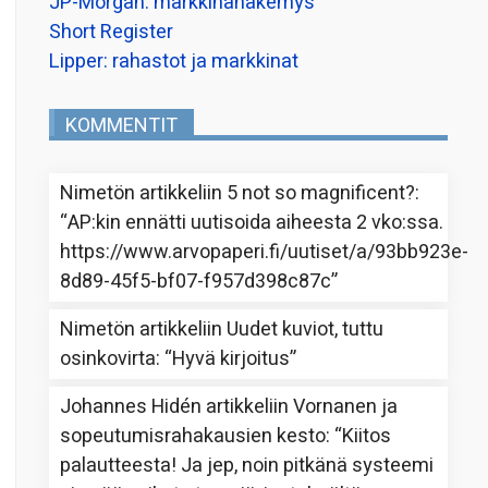
JP-Morgan: markkinanäkemys
Short Register
Lipper: rahastot ja markkinat
KOMMENTIT
Nimetön
artikkeliin
5 not so magnificent?
:
“
AP:kin ennätti uutisoida aiheesta 2 vko:ssa.
https://www.arvopaperi.fi/uutiset/a/93bb923e-
8d89-45f5-bf07-f957d398c87c
”
Nimetön
artikkeliin
Uudet kuviot, tuttu
osinkovirta
: “
Hyvä kirjoitus
”
Johannes Hidén
artikkeliin
Vornanen ja
sopeutumisrahakausien kesto
: “
Kiitos
palautteesta! Ja jep, noin pitkänä systeemi