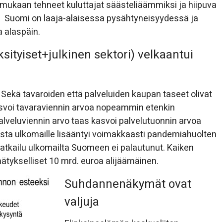
mukaan tehneet kuluttajat säästeliäämmiksi ja hiipuva
i. Suomi on laaja-alaisessa pysähtyneisyydessä ja
a alaspäin.
ityiset+julkinen sektori) velkaantui
Sekä tavaroiden että palveluiden kaupan taseet olivat
asvoi tavaraviennin arvoa nopeammin etenkin
alveluviennin arvo taas kasvoi palvelutuonnin arvoa
a ulkomaille lisääntyi voimakkaasti pandemiahuolten
matkailu ulkomailta Suomeen ei palautunut. Kaiken
tykselliset 10 mrd. euroa alijäämäinen.
Suhdannenäkymät ovat
valjuja