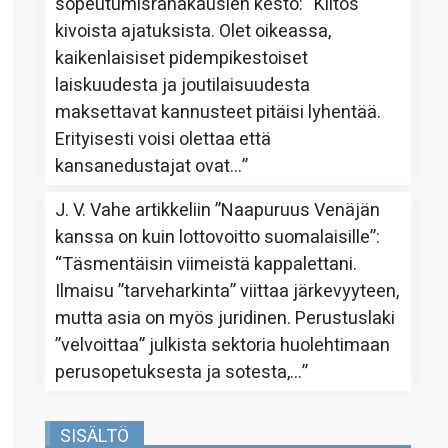
sopeutumisrahakausien kesto
: “
Kiitos
kivoista ajatuksista. Olet oikeassa,
kaikenlaisiset pidempikestoiset
laiskuudesta ja joutilaisuudesta
maksettavat kannusteet pitäisi lyhentää.
Erityisesti voisi olettaa että
kansanedustajat ovat…
”
J. V. Vahe
artikkeliin
”Naapuruus Venäjän
kanssa on kuin lottovoitto suomalaisille”
:
“
Täsmentäisin viimeistä kappalettani.
Ilmaisu ”tarveharkinta” viittaa järkevyyteen,
mutta asia on myös juridinen. Perustuslaki
”velvoittaa” julkista sektoria huolehtimaan
perusopetuksesta ja sotesta,…
”
SISÄLTÖ