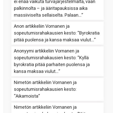
ei enää vaikuta turvajärjestelmältä, vaan
palkinnolta – ja ääritapauksissa aika
massiiviselta sellaiselta. Palaan…
”
Anon
artikkeliin
Vornanen ja
sopeutumisrahakausien kesto
: “
Byrokratia
pitää puolensa ja kansa maksaa viulut…
”
Anonyymi
artikkeliin
Vornanen ja
sopeutumisrahakausien kesto
: “
Kyllä
byrokratia pitää parhaiten puolensa ja
kansa maksaa viulut…
”
Nimetön
artikkeliin
Vornanen ja
sopeutumisrahakausien kesto
:
“
Aikamoista
”
Nimetön
artikkeliin
Vornanen ja