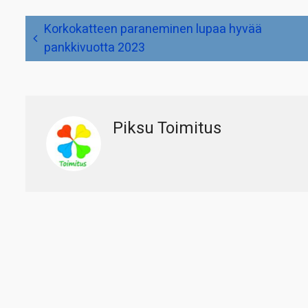
Artikkelien
Korkokatteen paraneminen lupaa hyvää
selaus
pankkivuotta 2023
Piksu Toimitus