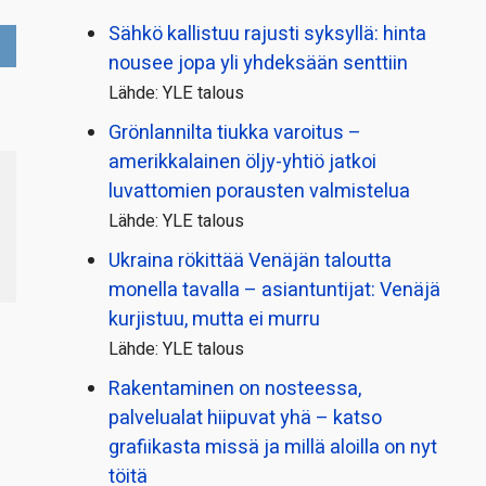
Sähkö kallistuu rajusti syksyllä: hinta
nousee jopa yli yhdeksään senttiin
Lähde: YLE talous
Grönlannilta tiukka varoitus –
amerikkalainen öljy-yhtiö jatkoi
luvattomien porausten valmistelua
Lähde: YLE talous
Ukraina rökittää Venäjän taloutta
monella tavalla – asiantuntijat: Venäjä
kurjistuu, mutta ei murru
Lähde: YLE talous
Rakentaminen on nosteessa,
palvelualat hiipuvat yhä – katso
grafiikasta missä ja millä aloilla on nyt
töitä