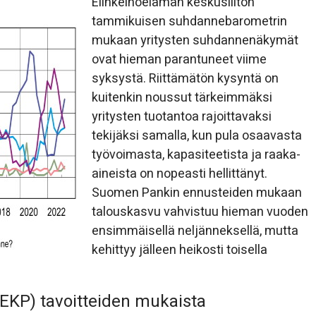
Elinkeinoelämän keskusliiton
tammikuisen suhdannebarometrin
mukaan yritysten suhdannenäkymät
ovat hieman parantuneet viime
syksystä. Riittämätön kysyntä on
kuitenkin noussut tärkeimmäksi
yritysten tuotantoa rajoittavaksi
tekijäksi samalla, kun pula osaavasta
työvoimasta, kapasiteetista ja raaka-
aineista on nopeasti hellittänyt.
Suomen Pankin ennusteiden mukaan
talouskasvu vahvistuu hieman vuoden
ensimmäisellä neljänneksellä, mutta
kehittyy jälleen heikosti toisella
EKP) tavoitteiden mukaista