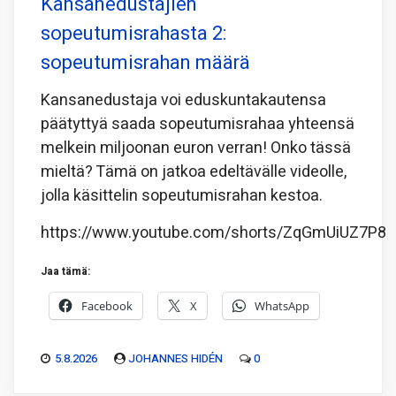
Kansanedustajien
sopeutumisrahasta 2:
sopeutumisrahan määrä
Kansanedustaja voi eduskuntakautensa
päätyttyä saada sopeutumisrahaa yhteensä
melkein miljoonan euron verran! Onko tässä
mieltä? Tämä on jatkoa edeltävälle videolle,
jolla käsittelin sopeutumisrahan kestoa.
https://www.youtube.com/shorts/ZqGmUiUZ7P8
Jaa tämä:
Facebook
X
WhatsApp
5.8.2026
JOHANNES HIDÉN
0