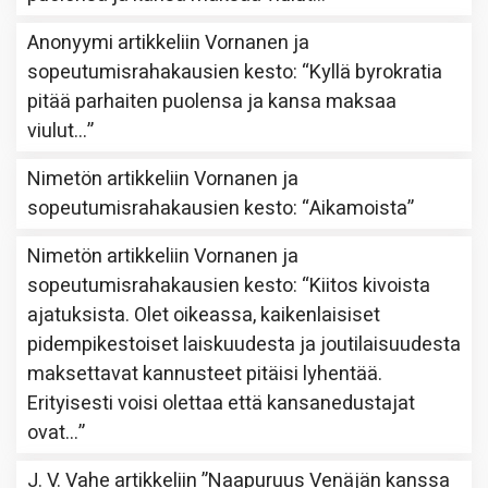
Anonyymi
artikkeliin
Vornanen ja
sopeutumisrahakausien kesto
: “
Kyllä byrokratia
pitää parhaiten puolensa ja kansa maksaa
viulut…
”
Nimetön
artikkeliin
Vornanen ja
sopeutumisrahakausien kesto
: “
Aikamoista
”
Nimetön
artikkeliin
Vornanen ja
sopeutumisrahakausien kesto
: “
Kiitos kivoista
ajatuksista. Olet oikeassa, kaikenlaisiset
pidempikestoiset laiskuudesta ja joutilaisuudesta
maksettavat kannusteet pitäisi lyhentää.
Erityisesti voisi olettaa että kansanedustajat
ovat…
”
J. V. Vahe
artikkeliin
”Naapuruus Venäjän kanssa