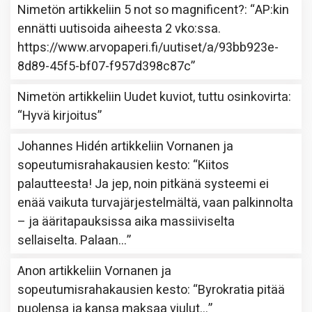
Nimetön
artikkeliin
5 not so magnificent?
: “
AP:kin
ennätti uutisoida aiheesta 2 vko:ssa.
https://www.arvopaperi.fi/uutiset/a/93bb923e-
8d89-45f5-bf07-f957d398c87c
”
Nimetön
artikkeliin
Uudet kuviot, tuttu osinkovirta
:
“
Hyvä kirjoitus
”
Johannes Hidén
artikkeliin
Vornanen ja
sopeutumisrahakausien kesto
: “
Kiitos
palautteesta! Ja jep, noin pitkänä systeemi ei
enää vaikuta turvajärjestelmältä, vaan palkinnolta
– ja ääritapauksissa aika massiiviselta
sellaiselta. Palaan…
”
Anon
artikkeliin
Vornanen ja
sopeutumisrahakausien kesto
: “
Byrokratia pitää
puolensa ja kansa maksaa viulut…
”