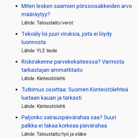
Miten lesken saamien pörssi­osakkeiden arvo
määräytyy?
Lähde: Taloustaito/verot
Tekoäly loi juuri viruksia, joita ei löydy
luonnosta
Lähde: YLE tiede
Riskirakenne parvekekaiteessa? Varmista
tarkastajan ammattitaito
Lähde: Kiinteistölehti
Tutkimus osoittaa: Suomen Kiinteistölehteä
luetaan kauan ja tarkasti
Lähde: Kiinteistölehti
Paljonko sairauspäivä­rahaa saa? Suuri
palkka ei takaa korkeaa päivärahaa
Lähde: Taloustaito/työ ja eläke