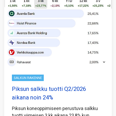
SALKUN RAKENNE
Piksun salkku tuotti Q2/2026
aikana noin 24%
Piksun koneoppimiseen perustuva salkku
tuotti viimeisen 3 kk aikana 23,8% kun