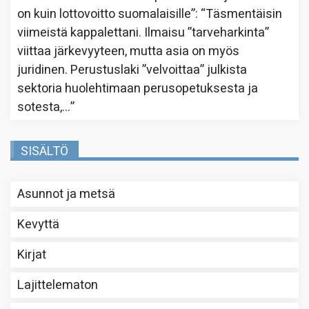
on kuin lottovoitto suomalaisille”
: “
Täsmentäisin
viimeistä kappalettani. Ilmaisu ”tarveharkinta”
viittaa järkevyyteen, mutta asia on myös
juridinen. Perustuslaki ”velvoittaa” julkista
sektoria huolehtimaan perusopetuksesta ja
sotesta,…
”
SISÄLTÖ
Asunnot ja metsä
Kevyttä
Kirjat
Lajittelematon