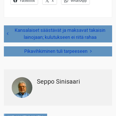
Facebook
X
WhatsApp
Artikkelien
Kansalaiset säästävät ja maksavat takaisin
selaus
lainojaan; kulutukseen ei riitä rahaa
Pikavihkiminen tuli tarpeeseen
Seppo Sinisaari