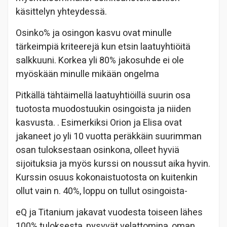
käsittelyn yhteydessä.
Osinko% ja osingon kasvu ovat minulle
tärkeimpiä kriteerejä kun etsin laatuyhtiöitä
salkkuuni. Korkea yli 80% jakosuhde ei ole
myöskään minulle mikään ongelma
Pitkällä tähtäimellä laatuyhtiöillä suurin osa
tuotosta muodostuukin osingoista ja niiden
kasvusta. . Esimerkiksi Orion ja Elisa ovat
jakaneet jo yli 10 vuotta peräkkäin suurimman
osan tuloksestaan osinkona, olleet hyviä
sijoituksia ja myös kurssi on noussut aika hyvin.
Kurssin osuus kokonaistuotosta on kuitenkin
ollut vain n. 40%, loppu on tullut osingoista-
eQ ja Titanium jakavat vuodesta toiseen lähes
100% tuloksesta, pysyvät velattomina, oman