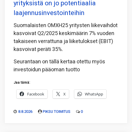
yrityksistä on jo potentiaalia
laajennusinvestointeihin
Suomalaisten OMXH25 yritysten liikevaihdot
kasvoivat Q2/2025 keskimäärin 7% vuoden
takaiseen verrattuna ja liiketulokset (EBIT)
kasvoivat peräti 35%.
Seurantaan on tällä kertaa otettu myös
investoidun pääoman tuotto
Jaa tämä:
Facebook
X
WhatsApp
8.8.2026
PIKSU TOIMITUS
0