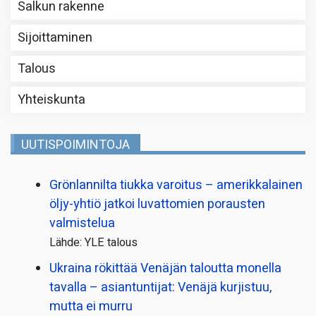
Salkun rakenne
Sijoittaminen
Talous
Yhteiskunta
UUTISPOIMINTOJA
Grönlannilta tiukka varoitus – amerikkalainen
öljy-yhtiö jatkoi luvattomien porausten
valmistelua
Lähde: YLE talous
Ukraina rökittää Venäjän taloutta monella
tavalla – asiantuntijat: Venäjä kurjistuu,
mutta ei murru