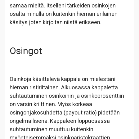
samaa mieltä. Itselleni tärkeiden osinkojen
osalta minulla on kuitenkin hieman erilainen
käsitys joten kirjoitan niistä erikseen.
Osingot
Osinkoja käsittelevä kappale on mielestäni
hieman ristiriitainen. Alkuosassa kappaletta
suhtautuminen osinkoihin ja osinkoprosenttiin
on varsin kriittinen. Myös korkeaa
osingonjakosuhdetta (payout ratio) pidetään
ongelmallisena. Kappaleen loppuosassa
suhtautuminen muuttuu kuitenkin
myönteisemmäksi osinkoaristokraattien