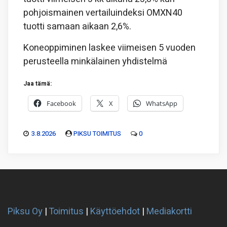
pohjoismainen vertailuindeksi OMXN40
tuotti samaan aikaan 2,6%.
Koneoppiminen laskee viimeisen 5 vuoden
perusteella minkälainen yhdistelmä
Jaa tämä:
Facebook
X
WhatsApp
3.8.2026
PIKSU TOIMITUS
0
Piksu Oy
|
Toimitus
|
Käyttöehdot
|
Mediakortti