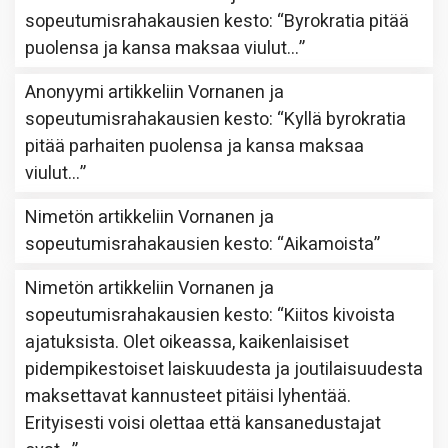
sopeutumisrahakausien kesto
: “
Byrokratia pitää
puolensa ja kansa maksaa viulut…
”
Anonyymi
artikkeliin
Vornanen ja
sopeutumisrahakausien kesto
: “
Kyllä byrokratia
pitää parhaiten puolensa ja kansa maksaa
viulut…
”
Nimetön
artikkeliin
Vornanen ja
sopeutumisrahakausien kesto
: “
Aikamoista
”
Nimetön
artikkeliin
Vornanen ja
sopeutumisrahakausien kesto
: “
Kiitos kivoista
ajatuksista. Olet oikeassa, kaikenlaisiset
pidempikestoiset laiskuudesta ja joutilaisuudesta
maksettavat kannusteet pitäisi lyhentää.
Erityisesti voisi olettaa että kansanedustajat