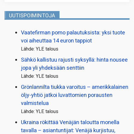
UUTISPOIMINTOJA
Vaatefirman pomo palautuksista: yksi tuote
voi aiheuttaa 14 euron tappiot
Lähde: YLE talous
Sähkö kallistuu rajusti syksyllä: hinta nousee
jopa yli yhdeksään senttiin
Lähde: YLE talous
Grönlannilta tiukka varoitus – amerikkalainen
öljy-yhtiö jatkoi luvattomien porausten
valmistelua
Lähde: YLE talous
Ukraina rökittää Venäjän taloutta monella
tavalla – asiantuntijat: Venäjä kurjistuu,