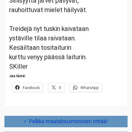
Sinisyyttä järvet päilyvät,
rauhoittuvat mielet häilyvät.
Treidejä nyt tuskin kaivataan
ystäville tilaa raivataan.
Kesäiltaan tositaiturin
kurttu venyy päässä laiturin.
SKiller
Jaa tämä:
Facebook
X
WhatsApp
Artikkelien
Pelkkä maatalousministeri riittää!
selaus