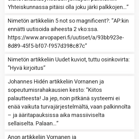
Yhteiskunnassa pitäisi olla joku järki palkkojen…
”
Nimetön
artikkeliin
5 not so magnificent?
: “
AP:kin
ennätti uutisoida aiheesta 2 vko:ssa.
https://www.arvopaperi.fi/uutiset/a/93bb923e-
8d89-45f5-bf07-f957d398c87c
”
Nimetön
artikkeliin
Uudet kuviot, tuttu osinkovirta
:
“
Hyvä kirjoitus
”
Johannes Hidén
artikkeliin
Vornanen ja
sopeutumisrahakausien kesto
: “
Kiitos
palautteesta! Ja jep, noin pitkänä systeemi ei
enää vaikuta turvajärjestelmältä, vaan palkinnolta
– ja ääritapauksissa aika massiiviselta
sellaiselta. Palaan…
”
Anon
artikkeliin
Vornanen ja