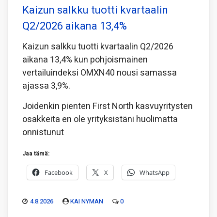
Kaizun salkku tuotti kvartaalin
Q2/2026 aikana 13,4%
Kaizun salkku tuotti kvartaalin Q2/2026
aikana 13,4% kun pohjoismainen
vertailuindeksi OMXN40 nousi samassa
ajassa 3,9%.
Joidenkin pienten First North kasvuyritysten
osakkeita en ole yrityksistäni huolimatta
onnistunut
Jaa tämä:
Facebook
X
WhatsApp
4.8.2026
KAI NYMAN
0