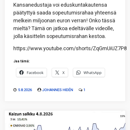
Kansanedustaja voi eduskuntakautensa
päätyttyä saada sopeutumisrahaa yhteensä
melkein miljoonan euron verran! Onko tässä
mieltä? Tämä on jatkoa edeltävälle videolle,
jolla käsittelin sopeutumisrahan kestoa.
https://www.youtube.com/shorts/ZqGmUiUZ7P8
Jaa tämä:
Facebook
X
WhatsApp
5.8.2026
JOHANNES HIDÉN
1