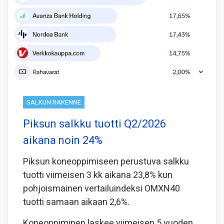
SALKUN RAKENNE
Piksun salkku tuotti Q2/2026
aikana noin 24%
Piksun koneoppimiseen perustuva salkku
tuotti viimeisen 3 kk aikana 23,8% kun
pohjoismainen vertailuindeksi OMXN40
tuotti samaan aikaan 2,6%.
Koneoppiminen laskee viimeisen 5 vuoden