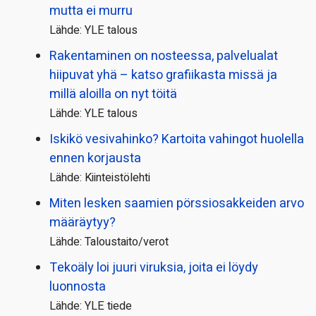
mutta ei murru
Lähde: YLE talous
Rakentaminen on nosteessa, palvelualat
hiipuvat yhä – katso grafiikasta missä ja
millä aloilla on nyt töitä
Lähde: YLE talous
Iskikö vesivahinko? Kartoita vahingot huolella
ennen korjausta
Lähde: Kiinteistölehti
Miten lesken saamien pörssi­osakkeiden arvo
määräytyy?
Lähde: Taloustaito/verot
Tekoäly loi juuri viruksia, joita ei löydy
luonnosta
Lähde: YLE tiede