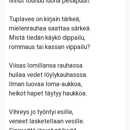
linnut touhuu luona pesäpuun.
Tuplavee on kirjain tärkeä,
mielenrauhaa saattaa särkeä.
Mistä tiedän käykö dippailu,
rommaus tai kassan vippailu?
Viisas lomillansa rauhassa
huilaa vedet löylykauhasssa.
Ilman luovaa loma-aukkoa,
heikot hapet täytyy haukkoa.
Vihreys jo työntyi esille,
veneet lasketellaan vesille.