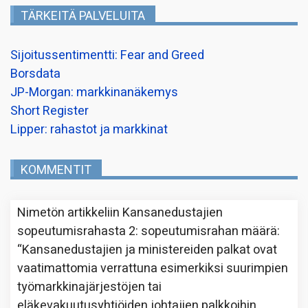
TÄRKEITÄ PALVELUITA
Sijoitussentimentti: Fear and Greed
Borsdata
JP-Morgan: markkinanäkemys
Short Register
Lipper: rahastot ja markkinat
KOMMENTIT
Nimetön
artikkeliin
Kansanedustajien
sopeutumisrahasta 2: sopeutumisrahan määrä
:
“
Kansanedustajien ja ministereiden palkat ovat
vaatimattomia verrattuna esimerkiksi suurimpien
työmarkkinajärjestöjen tai
eläkevakuutusyhtiöiden johtajien palkkoihin.