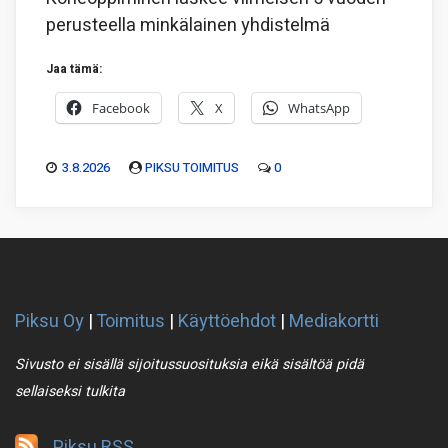
perusteella minkälainen yhdistelmä
Jaa tämä:
Facebook
X
WhatsApp
3.8.2026
PIKSU TOIMITUS
0
Piksu Oy
|
Toimitus
|
Käyttöehdot
|
Mediakortti
Sivusto ei sisällä sijoitussuosituksia eikä sisältöä pidä
sellaiseksi tulkita
Piksu RSS