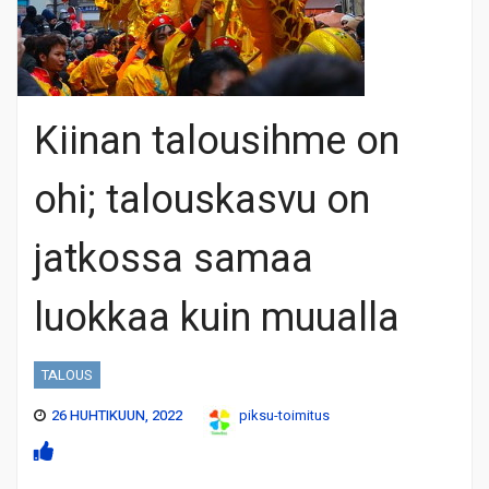
Kiinan talousihme on
ohi; talouskasvu on
jatkossa samaa
luokkaa kuin muualla
TALOUS
26 HUHTIKUUN, 2022
piksu-toimitus