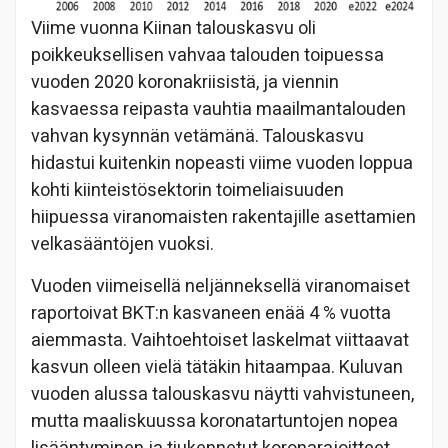
Viime vuonna Kiinan talouskasvu oli
poikkeuksellisen vahvaa talouden toipuessa
vuoden 2020 koronakriisistä, ja viennin
kasvaessa reipasta vauhtia maailmantalouden
vahvan kysynnän vetämänä. Talouskasvu
hidastui kuitenkin nopeasti viime vuoden loppua
kohti kiinteistösektorin toimeliaisuuden
hiipuessa viranomaisten rakentajille asettamien
velkasääntöjen vuoksi.
Vuoden viimeisellä neljänneksellä viranomaiset
raportoivat BKT:n kasvaneen enää 4 % vuotta
aiemmasta. Vaihtoehtoiset laskelmat viittaavat
kasvun olleen vielä tätäkin hitaampaa. Kuluvan
vuoden alussa talouskasvu näytti vahvistuneen,
mutta maaliskuussa koronatartuntojen nopea