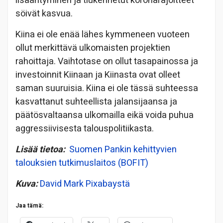
lisääntyminen ja tiukennetut koronarajoitteet
söivät kasvua.
Kiina ei ole enää lähes kymmeneen vuoteen
ollut merkittävä ulkomaisten projektien
rahoittaja. Vaihtotase on ollut tasapainossa ja
investoinnit Kiinaan ja Kiinasta ovat olleet
saman suuruisia. Kiina ei ole tässä suhteessa
kasvattanut suhteellista jalansijaansa ja
päätösvaltaansa ulkomailla eikä voida puhua
aggressiivisesta talouspolitiikasta.
Lisää tietoa:
Suomen Pankin kehittyvien
talouksien tutkimuslaitos (BOFIT)
Kuva:
David Mark
Pixabaystä
Jaa tämä: