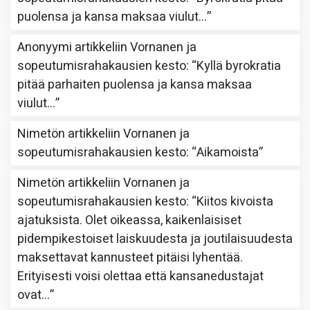
puolensa ja kansa maksaa viulut…
”
Anonyymi
artikkeliin
Vornanen ja
sopeutumisrahakausien kesto
: “
Kyllä byrokratia
pitää parhaiten puolensa ja kansa maksaa
viulut…
”
Nimetön
artikkeliin
Vornanen ja
sopeutumisrahakausien kesto
: “
Aikamoista
”
Nimetön
artikkeliin
Vornanen ja
sopeutumisrahakausien kesto
: “
Kiitos kivoista
ajatuksista. Olet oikeassa, kaikenlaisiset
pidempikestoiset laiskuudesta ja joutilaisuudesta
maksettavat kannusteet pitäisi lyhentää.
Erityisesti voisi olettaa että kansanedustajat
ovat…
”