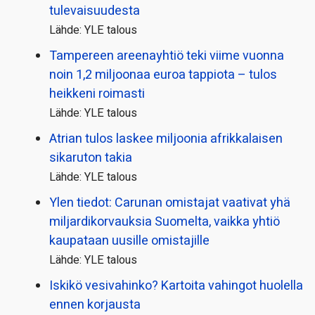
tulevaisuudesta
Lähde: YLE talous
Tampereen areenayhtiö teki viime vuonna
noin 1,2 miljoonaa euroa tappiota – tulos
heikkeni roimasti
Lähde: YLE talous
Atrian tulos laskee miljoonia afrikkalaisen
sikaruton takia
Lähde: YLE talous
Ylen tiedot: Carunan omistajat vaativat yhä
miljardi­korvauksia Suomelta, vaikka yhtiö
kaupataan uusille omistajille
Lähde: YLE talous
Iskikö vesivahinko? Kartoita vahingot huolella
ennen korjausta