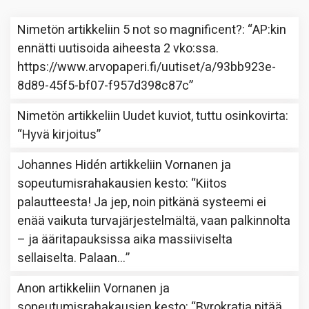
Nimetön
artikkeliin
5 not so magnificent?
: “
AP:kin
ennätti uutisoida aiheesta 2 vko:ssa.
https://www.arvopaperi.fi/uutiset/a/93bb923e-
8d89-45f5-bf07-f957d398c87c
”
Nimetön
artikkeliin
Uudet kuviot, tuttu osinkovirta
:
“
Hyvä kirjoitus
”
Johannes Hidén
artikkeliin
Vornanen ja
sopeutumisrahakausien kesto
: “
Kiitos
palautteesta! Ja jep, noin pitkänä systeemi ei
enää vaikuta turvajärjestelmältä, vaan palkinnolta
– ja ääritapauksissa aika massiiviselta
sellaiselta. Palaan…
”
Anon
artikkeliin
Vornanen ja
sopeutumisrahakausien kesto
: “
Byrokratia pitää