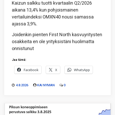
Kaizun salkku tuotti kvartaalin Q2/2026
aikana 13,4% kun pohjoismainen
vertailuindeksi OMXN40 nousi samassa
ajassa 3,9%.
Joidenkin pienten First North kasvuyritysten
osakkeita en ole yrityksistäni huolimatta
onnistunut
Jaa tämä:
Facebook
X
WhatsApp
4.8.2026
KAI NYMAN
0