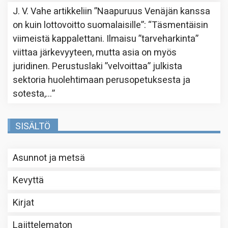
J. V. Vahe
artikkeliin
”Naapuruus Venäjän kanssa
on kuin lottovoitto suomalaisille”
: “
Täsmentäisin
viimeistä kappalettani. Ilmaisu ”tarveharkinta”
viittaa järkevyyteen, mutta asia on myös
juridinen. Perustuslaki ”velvoittaa” julkista
sektoria huolehtimaan perusopetuksesta ja
sotesta,…
”
SISÄLTÖ
Asunnot ja metsä
Kevyttä
Kirjat
Lajittelematon