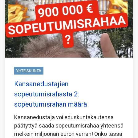
YHTEISKUNTA
Kansanedustajien
sopeutumisrahasta 2:
sopeutumisrahan määrä
Kansanedustaja voi eduskuntakautensa
päätyttyä saada sopeutumisrahaa yhteensä
melkein miljoonan euron verran! Onko tässä