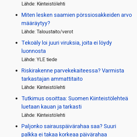
Lähde: Kiinteistölehti
Miten lesken saamien pörssi­osakkeiden arvo
määräytyy?
Lähde: Taloustaito/verot
Tekoäly loi juuri viruksia, joita ei löydy
luonnosta
Lähde: YLE tiede
Riskirakenne parvekekaiteessa? Varmista
tarkastajan ammattitaito
Lähde: Kiinteistölehti
Tutkimus osoittaa: Suomen Kiinteistölehteä
luetaan kauan ja tarkasti
Lähde: Kiinteistölehti
Paljonko sairauspäivä­rahaa saa? Suuri
palkka ei takaa korkeaa päivärahaa