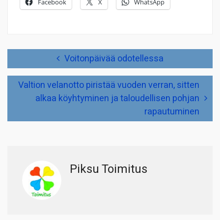
Facebook
X
WhatsApp
Artikkelien
Voitonpäivää odotellessa
selaus
Valtion velanotto piristää vuoden verran, sitten
alkaa köyhtyminen ja taloudellisen pohjan
rapautuminen
Piksu Toimitus