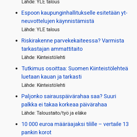
Lähde: YLE talous
Espoon kaupungin­hallitukselle esitetään yt-
neuvottelujen käynnistämistä
Lähde: YLE talous
Riskirakenne parvekekaiteessa? Varmista
tarkastajan ammattitaito
Lähde: Kiinteistölehti
Tutkimus osoittaa: Suomen Kiinteistölehteä
luetaan kauan ja tarkasti
Lähde: Kiinteistölehti
Paljonko sairauspäivä­rahaa saa? Suuri
palkka ei takaa korkeaa päivärahaa
Lähde: Taloustaito/työ ja eläke
10 000 euroa määräajaksi tilille – vertaile 13
pankin korot