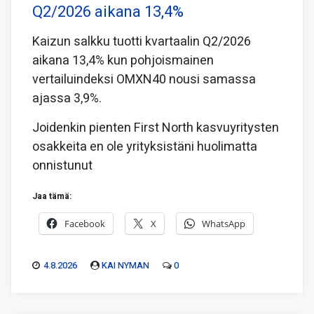
Q2/2026 aikana 13,4%
Kaizun salkku tuotti kvartaalin Q2/2026
aikana 13,4% kun pohjoismainen
vertailuindeksi OMXN40 nousi samassa
ajassa 3,9%.
Joidenkin pienten First North kasvuyritysten
osakkeita en ole yrityksistäni huolimatta
onnistunut
Jaa tämä:
Facebook
X
WhatsApp
4.8.2026
KAI NYMAN
0