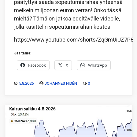
päätyttyä saada sopeutumisrahaa yhteensä
melkein miljoonan euron verran! Onko tässä
mieltä? Tämä on jatkoa edeltävälle videolle,
jolla käsittelin sopeutumisrahan kestoa.
https://www.youtube.com/shorts/ZqGmUiUZ7P8
Jaa tämä:
Facebook
X
WhatsApp
5.8.2026
JOHANNES HIDÉN
0