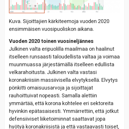
Kuva. Sijoittajien kärkiteemoja vuoden 2020
ensimmäisen vuosipuoliskon aikana.
Vuoden 2020 toinen vuosineljännes
Julkinen valta eripuolilla maailmaa on haalinut
itselleen runsaasti taloudellista valtaa ja voimaa
muunmuassa järjestämällä itselleen edullista
velkarahoitusta. Julkinen valta vastasi
koronakriisiin massiivisella elvytyksellä. Elvytys
pönkitti omaisuusarvoja ja sijoittajat
rauhoittuivat nopeasti. Samalla alettiin
ymmärtää, että korona kohtelee eri sektoreita
hyvinkin epätasaisesti. Ymmärrettiin, että jotkut
defensiiviset liiketoiminnat saattavat jopa
hyötyä koronakriisistä ja että vastaavasti toiset,