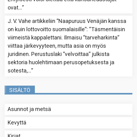
ovat…
”
J. V. Vahe
artikkeliin
”Naapuruus Venäjän kanssa
on kuin lottovoitto suomalaisille”
: “
Täsmentäisin
viimeistä kappalettani. Ilmaisu ”tarveharkinta”
viittaa järkevyyteen, mutta asia on myös
juridinen. Perustuslaki ”velvoittaa” julkista
sektoria huolehtimaan perusopetuksesta ja
sotesta,…
”
SISÄLTÖ
Asunnot ja metsä
Kevyttä
Kirjat