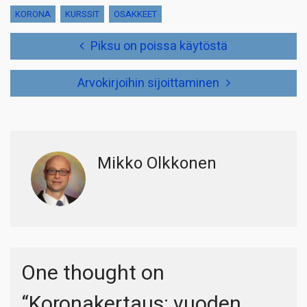
KORONA
KURSSIT
OSAKKEET
Artikkelien
Piksu on poissa käytöstä
selaus
Arvokirjoihin sijoittaminen
Mikko Olkkonen
One thought on
“
Koronakertaus: vuoden