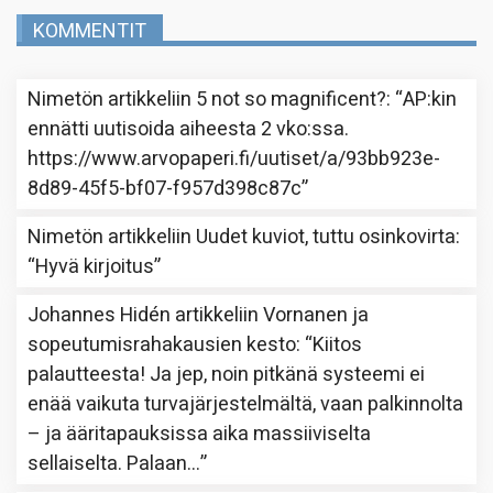
KOMMENTIT
Nimetön
artikkeliin
5 not so magnificent?
: “
AP:kin
ennätti uutisoida aiheesta 2 vko:ssa.
https://www.arvopaperi.fi/uutiset/a/93bb923e-
8d89-45f5-bf07-f957d398c87c
”
Nimetön
artikkeliin
Uudet kuviot, tuttu osinkovirta
:
“
Hyvä kirjoitus
”
Johannes Hidén
artikkeliin
Vornanen ja
sopeutumisrahakausien kesto
: “
Kiitos
palautteesta! Ja jep, noin pitkänä systeemi ei
enää vaikuta turvajärjestelmältä, vaan palkinnolta
– ja ääritapauksissa aika massiiviselta
sellaiselta. Palaan…
”