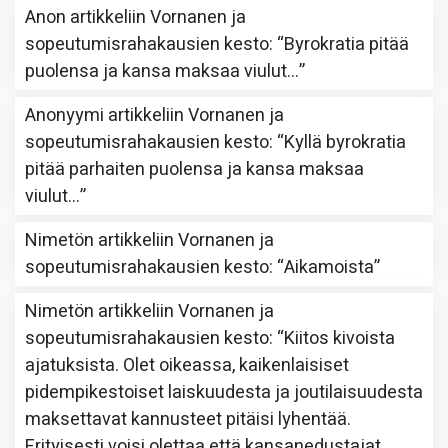
Anon
artikkeliin
Vornanen ja
sopeutumisrahakausien kesto
: “
Byrokratia pitää
puolensa ja kansa maksaa viulut…
”
Anonyymi
artikkeliin
Vornanen ja
sopeutumisrahakausien kesto
: “
Kyllä byrokratia
pitää parhaiten puolensa ja kansa maksaa
viulut…
”
Nimetön
artikkeliin
Vornanen ja
sopeutumisrahakausien kesto
: “
Aikamoista
”
Nimetön
artikkeliin
Vornanen ja
sopeutumisrahakausien kesto
: “
Kiitos kivoista
ajatuksista. Olet oikeassa, kaikenlaisiset
pidempikestoiset laiskuudesta ja joutilaisuudesta
maksettavat kannusteet pitäisi lyhentää.
Erityisesti voisi olettaa että kansanedustajat