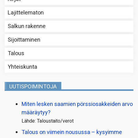
Lajittelematon
Salkun rakenne
Sijoittaminen
Talous
Yhteiskunta
UUTISPOIMINTOJA
Miten lesken saamien pörssi­osakkeiden arvo
määräytyy?
Lähde: Taloustaito/verot
Talous on viimein nousussa – kysyimme