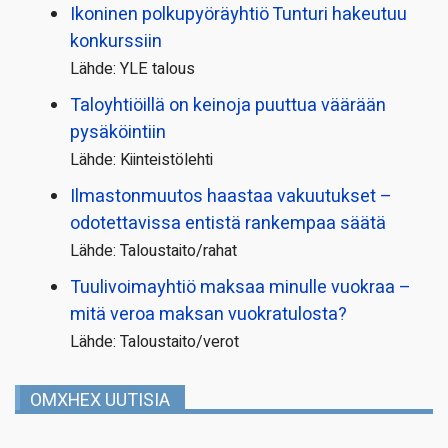
Ikoninen polkupyörä­yhtiö Tunturi hakeutuu
konkurssiin
Lähde: YLE talous
Taloyhtiöillä on keinoja puuttua väärään
pysäköintiin
Lähde: Kiinteistölehti
Ilmastonmuutos haastaa vakuutukset –
odotettavissa entistä rankempaa säätä
Lähde: Taloustaito/rahat
Tuulivoimayhtiö maksaa minulle vuokraa –
mitä veroa maksan vuokratulosta?
Lähde: Taloustaito/verot
OMXHEX UUTISIA