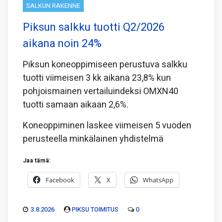
SALKUN RAKENNE
Piksun salkku tuotti Q2/2026
aikana noin 24%
Piksun koneoppimiseen perustuva salkku
tuotti viimeisen 3 kk aikana 23,8% kun
pohjoismainen vertailuindeksi OMXN40
tuotti samaan aikaan 2,6%.
Koneoppiminen laskee viimeisen 5 vuoden
perusteella minkälainen yhdistelmä
Jaa tämä:
Facebook
X
WhatsApp
3.8.2026
PIKSU TOIMITUS
0