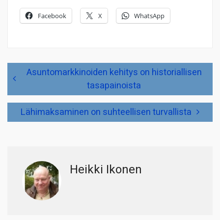
Facebook
X
WhatsApp
Artikkelien
Asuntomarkkinoiden kehitys on historiallisen
selaus
tasapainoista
Lähimaksaminen on suhteellisen turvallista
Heikki Ikonen