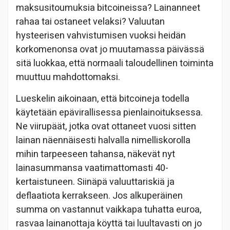
maksusitoumuksia bitcoineissa? Lainanneet
rahaa tai ostaneet velaksi? Valuutan
hysteerisen vahvistumisen vuoksi heidän
korkomenonsa ovat jo muutamassa päivässä
sitä luokkaa, että normaali taloudellinen toiminta
muuttuu mahdottomaksi.
Lueskelin aikoinaan, että bitcoineja todella
käytetään epävirallisessa pienlainoituksessa.
Ne viirupäät, jotka ovat ottaneet vuosi sitten
lainan näennäisesti halvalla nimelliskorolla
mihin tarpeeseen tahansa, näkevät nyt
lainasummansa vaatimattomasti 40-
kertaistuneen. Siinäpä valuuttariskiä ja
deflaatiota kerrakseen. Jos alkuperäinen
summa on vastannut vaikkapa tuhatta euroa,
rasvaa lainanottaja köyttä tai luultavasti on jo