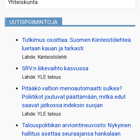
Yhteiskunta
UUTISPOIMINTOJA
Tutkimus osoittaa: Suomen Kiinteistölehteä
luetaan kauan ja tarkasti
Lähde: Kiinteistölehti
SRV:n liikevaihto kasvussa
Lähde: YLE talous
Pitääkö valtion menoautomaatti sulkea?
Poliitikot joutuvat päättämään, mitkä edut
saavat jatkossa indeksin suojan
Lähde: YLE talous
Talous­politiikan arviointi­neuvosto: Nykyinen
hallitus asettaa seuraajansa hankalaan