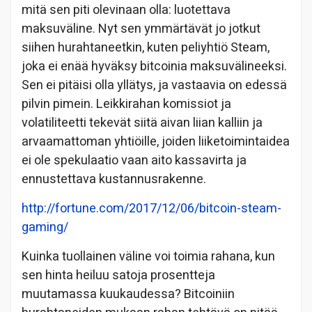
mitä sen piti olevinaan olla: luotettava
maksuväline. Nyt sen ymmärtävät jo jotkut
siihen hurahtaneetkin, kuten peliyhtiö Steam,
joka ei enää hyväksy bitcoinia maksuvälineeksi.
Sen ei pitäisi olla yllätys, ja vastaavia on edessä
pilvin pimein. Leikkirahan komissiot ja
volatiliteetti tekevät siitä aivan liian kalliin ja
arvaamattoman yhtiöille, joiden liiketoimintaidea
ei ole spekulaatio vaan aito kassavirta ja
ennustettava kustannusrakenne.
http://fortune.com/2017/12/06/bitcoin-steam-
gaming/
Kuinka tuollainen väline voi toimia rahana, kun
sen hinta heiluu satoja prosentteja
muutamassa kuukaudessa? Bitcoiniin