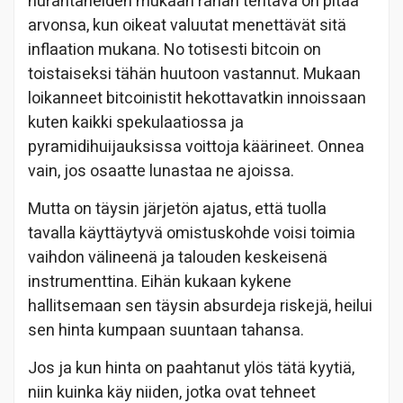
hurahtaneiden mukaan rahan tehtävä on pitää
arvonsa, kun oikeat valuutat menettävät sitä
inflaation mukana. No totisesti bitcoin on
toistaiseksi tähän huutoon vastannut. Mukaan
loikanneet bitcoinistit hekottavatkin innoissaan
kuten kaikki spekulaatiossa ja
pyramidihuijauksissa voittoja käärineet. Onnea
vain, jos osaatte lunastaa ne ajoissa.
Mutta on täysin järjetön ajatus, että tuolla
tavalla käyttäytyvä omistuskohde voisi toimia
vaihdon välineenä ja talouden keskeisenä
instrumenttina. Eihän kukaan kykene
hallitsemaan sen täysin absurdeja riskejä, heilui
sen hinta kumpaan suuntaan tahansa.
Jos ja kun hinta on paahtanut ylös tätä kyytiä,
niin kuinka käy niiden, jotka ovat tehneet