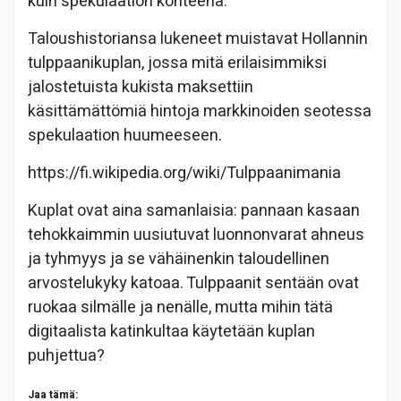
kuin spekulaation kohteena.
Taloushistoriansa lukeneet muistavat Hollannin
tulppaanikuplan, jossa mitä erilaisimmiksi
jalostetuista kukista maksettiin
käsittämättömiä hintoja markkinoiden seotessa
spekulaation huumeeseen.
https://fi.wikipedia.org/wiki/Tulppaanimania
Kuplat ovat aina samanlaisia: pannaan kasaan
tehokkaimmin uusiutuvat luonnonvarat ahneus
ja tyhmyys ja se vähäinenkin taloudellinen
arvostelukyky katoaa. Tulppaanit sentään ovat
ruokaa silmälle ja nenälle, mutta mihin tätä
digitaalista katinkultaa käytetään kuplan
puhjettua?
Jaa tämä: