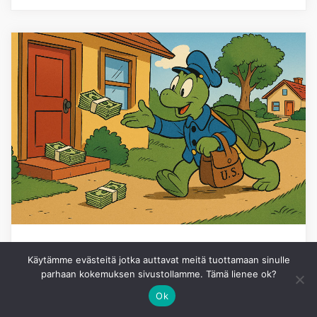
SIJOITTAMINEN
Käytämme evästeitä jotka auttavat meitä tuottamaan sinulle
parhaan kokemuksen sivustollamme. Tämä lienee ok?
Uudet kuviot, tuttu osinkovirta
Ok
Tylsä on kaunista – ainakin sijoittamisessa,