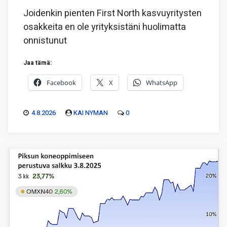
Joidenkin pienten First North kasvuyritysten
osakkeita en ole yrityksistäni huolimatta
onnistunut
Jaa tämä:
Facebook
X
WhatsApp
4.8.2026
KAI NYMAN
0