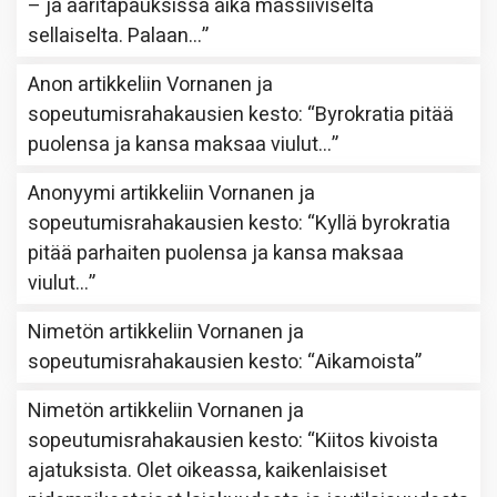
– ja ääritapauksissa aika massiiviselta
sellaiselta. Palaan…
”
Anon
artikkeliin
Vornanen ja
sopeutumisrahakausien kesto
: “
Byrokratia pitää
puolensa ja kansa maksaa viulut…
”
Anonyymi
artikkeliin
Vornanen ja
sopeutumisrahakausien kesto
: “
Kyllä byrokratia
pitää parhaiten puolensa ja kansa maksaa
viulut…
”
Nimetön
artikkeliin
Vornanen ja
sopeutumisrahakausien kesto
: “
Aikamoista
”
Nimetön
artikkeliin
Vornanen ja
sopeutumisrahakausien kesto
: “
Kiitos kivoista
ajatuksista. Olet oikeassa, kaikenlaisiset