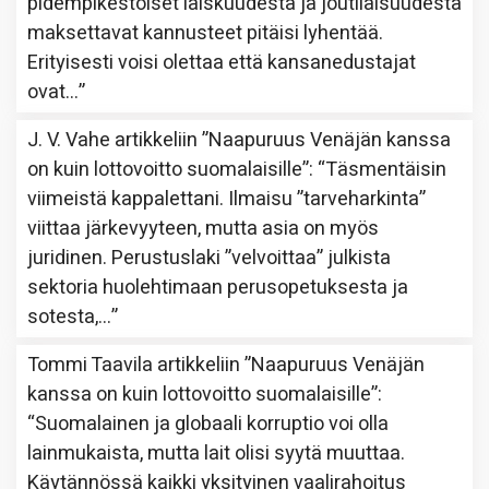
pidempikestoiset laiskuudesta ja joutilaisuudesta
maksettavat kannusteet pitäisi lyhentää.
Erityisesti voisi olettaa että kansanedustajat
ovat…
”
J. V. Vahe
artikkeliin
”Naapuruus Venäjän kanssa
on kuin lottovoitto suomalaisille”
: “
Täsmentäisin
viimeistä kappalettani. Ilmaisu ”tarveharkinta”
viittaa järkevyyteen, mutta asia on myös
juridinen. Perustuslaki ”velvoittaa” julkista
sektoria huolehtimaan perusopetuksesta ja
sotesta,…
”
Tommi Taavila
artikkeliin
”Naapuruus Venäjän
kanssa on kuin lottovoitto suomalaisille”
:
“
Suomalainen ja globaali korruptio voi olla
lainmukaista, mutta lait olisi syytä muuttaa.
Käytännössä kaikki yksityinen vaalirahoitus