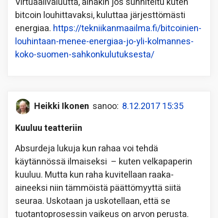
Virtuaalivaluutta, ainakin jos sunniteltu kuten
bitcoin louhittavaksi, kuluttaa järjesttömästi
energiaa.
https://tekniikanmaailma.fi/bitcoinien-
louhintaan-menee-energiaa-jo-yli-kolmannes-
koko-suomen-sahkonkulutuksesta/
Heikki Ikonen
sanoo:
8.12.2017 15:35
Kuuluu teatteriin
Absurdeja lukuja kun rahaa voi tehdä
käytännössä ilmaiseksi – kuten velkapaperin
kuuluu. Mutta kun raha kuvitellaan raaka-
aineeksi niin tämmöistä päättömyyttä siitä
seuraa. Uskotaan ja uskotellaan, että se
tuotantoprosessin vaikeus on arvon perusta.