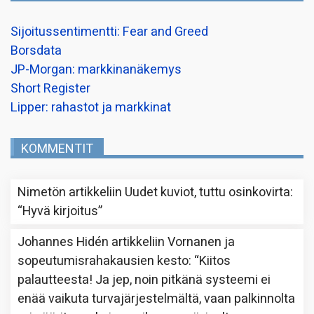
Sijoitussentimentti: Fear and Greed
Borsdata
JP-Morgan: markkinanäkemys
Short Register
Lipper: rahastot ja markkinat
KOMMENTIT
Nimetön
artikkeliin
Uudet kuviot, tuttu osinkovirta
:
“
Hyvä kirjoitus
”
Johannes Hidén
artikkeliin
Vornanen ja
sopeutumisrahakausien kesto
: “
Kiitos
palautteesta! Ja jep, noin pitkänä systeemi ei
enää vaikuta turvajärjestelmältä, vaan palkinnolta