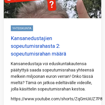
YHTEISKUNTA
Kansanedustajien
sopeutumisrahasta 2:
sopeutumisrahan määrä
Kansanedustaja voi eduskuntakautensa
päätyttyä saada sopeutumisrahaa yhteensä
melkein miljoonan euron verran! Onko tässä
mieltä? Tämä on jatkoa edeltävälle videolle,
jolla käsittelin sopeutumisrahan kestoa.
https://www.youtube.com/shorts/ZqGmUiUZ7P8