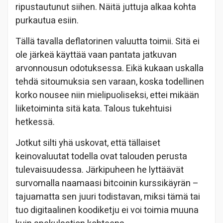
ripustautunut siihen. Näitä juttuja alkaa kohta
purkautua esiin.
Tällä tavalla deflatorinen valuutta toimii. Sitä ei
ole järkeä käyttää vaan pantata jatkuvan
arvonnousun odotuksessa. Eikä kukaan uskalla
tehdä sitoumuksia sen varaan, koska todellinen
korko nousee niin mielipuoliseksi, ettei mikään
liiketoiminta sitä kata. Talous tukehtuisi
hetkessä.
Jotkut silti yhä uskovat, että tällaiset
keinovaluutat todella ovat talouden perusta
tulevaisuudessa. Järkipuheen he lyttäävät
survomalla naamaasi bitcoinin kurssikäyrän –
tajuamatta sen juuri todistavan, miksi tämä tai
tuo digitaalinen koodiketju ei voi toimia muuna