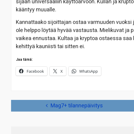
sijaan universaaliin käyttöarvoon. Kullan ja krupt
kääntyy muualle.
Kannattaako sijoittajan ostaa varmuuden vuoksi ja
ole helppo löytää hyvää vastausta. Mielikuvat ja p
vaikea ennustaa. Kultaa ja kryptoa ostaessa saa l
kehittyä kauniisti tai sitten ei.
Jaa tämä:
Facebook
X
WhatsApp
Artikkelien
Mag7+ tilannepäivitys
selaus