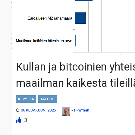
Kullan ja bitcoinien yhte
maailman kaikesta tileil
KEVYTTÄ
TALOUS
06 KESÄKUUN, 2026
kai-nyman
3