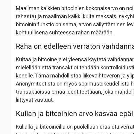
Maailman kaikkien bitcoinien kokonaisarvo on noin
rahasta) ja maailman kaikki kulta maksaisi nykyh
bitcoinin funktio on sama, arvon säilyttäminen le
kohtuullisena suhteessa rahan määrään.
Raha on edelleen verraton vaihdanna
Kultaa ja bitcoineja ei yleensä käytetä vaihdanna
mielellään että transaktiot tehdään kontrolloidus
kenelle. Tämä mahdollistaa liikevaihtoveron ja yl
Anonymiteetistä on myös sopimusoikeudellista ha
transaktioissa omaa identiteettiään, joka mahdol
liittyvät vastuut.
Kullan ja bitcoinien arvo kasvaa ep
Kullalla ja bitcoineilla on puolellaan eräs etu verr