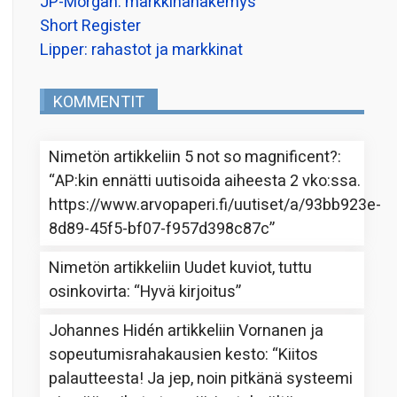
JP-Morgan: markkinanäkemys
Short Register
Lipper: rahastot ja markkinat
KOMMENTIT
Nimetön
artikkeliin
5 not so magnificent?
:
“
AP:kin ennätti uutisoida aiheesta 2 vko:ssa.
https://www.arvopaperi.fi/uutiset/a/93bb923e-
8d89-45f5-bf07-f957d398c87c
”
Nimetön
artikkeliin
Uudet kuviot, tuttu
osinkovirta
: “
Hyvä kirjoitus
”
Johannes Hidén
artikkeliin
Vornanen ja
sopeutumisrahakausien kesto
: “
Kiitos
palautteesta! Ja jep, noin pitkänä systeemi