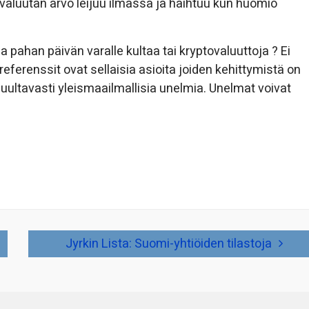
ovaluutan arvo leijuu ilmassa ja haihtuu kun huomio
 pahan päivän varalle kultaa tai kryptovaluuttoja ? Ei
referenssit ovat sellaisia asioita joiden kehittymistä on
uultavasti yleismaailmallisia unelmia. Unelmat voivat
Jyrkin Lista: Suomi-yhtiöiden tilastoja