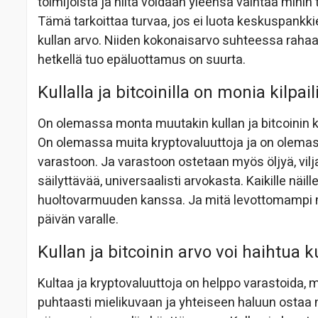
toimijoista ja niitä voidaan yleensä vaihtaa mih
Tämä tarkoittaa turvaa, jos ei luota keskuspankk
kullan arvo. Niiden kokonaisarvo suhteessa rahaan
hetkellä tuo epäluottamus on suurta.
Kullalla ja bitcoinilla on monia kilpaili
On olemassa monta muutakin kullan ja bitcoinin ka
On olemassa muita kryptovaluuttoja ja on olemass
varastoon. Ja varastoon ostetaan myös öljyä, vilj
säilyttävää, universaalisti arvokasta. Kaikille näi
huoltovarmuuden kanssa. Ja mitä levottomampi
päivän varalle.
Kullan ja bitcoinin arvo voi haihtua
Kultaa ja kryptovaluuttoja on helppo varastoida, mu
puhtaasti mielikuvaan ja yhteiseen haluun ostaa 