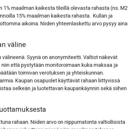
 1% maailman kaikesta tileillä olevasta rahasta (ns. M2
innoilla 15% maailman kaikesta rahasta. Kullan ja
vottomina aikoina. Niiden yhteenlaskettu arvo pysyy aina
n väline
n välineenä. Syynä on anonymiteetti. Valtiot näkevät
ti niin että pystytään monitoroimaan kuka maksaa ja
ipäätään toimivan verotuksen ja yhteiskunnan.
rmia. Kaupan osapuolet käyttävät rahaan liittyvissä
listaa selkeän ja luotettavan kaupankäynnin sekä siihen
äluottamuksesta
attuna rahaan. Niiden arvo on riippumatonta valtiollisista