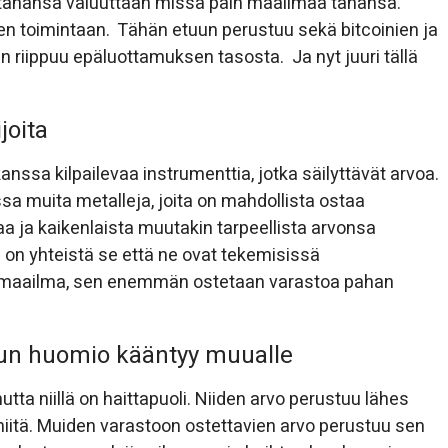
in tahansa valuuttaan missä päin maailmaa tahansa.
ien toimintaan. Tähän etuun perustuu sekä bitcoinien ja
 riippuu epäluottamuksen tasosta. Ja nyt juuri tällä
joita
nssa kilpailevaa instrumenttia, jotka säilyttävät arvoa.
a muita metalleja, joita on mahdollista ostaa
aa ja kaikenlaista muutakin tarpeellista arvonsa
lle on yhteistä se että ne ovat tekemisissä
 maailma, sen enemmän ostetaan varastoa pahan
 kun huomio kääntyy muualle
tta niillä on haittapuoli. Niiden arvo perustuu lähes
niitä. Muiden varastoon ostettavien arvo perustuu sen