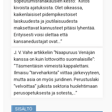
sopeutumisrahakausien kesto
: “
Kiitos
kivoista ajatuksista. Olet oikeassa,
kaikenlaisiset pidempikestoiset
laiskuudesta ja joutilaisuudesta
maksettavat kannusteet pitäisi lyhentää.
Erityisesti voisi olettaa että
kansanedustajat ovat…
”
J. V. Vahe
artikkeliin
”Naapuruus Venäjän
kanssa on kuin lottovoitto suomalaisille”
:
“
Täsmentäisin viimeistä kappalettani.
Ilmaisu ”tarveharkinta” viittaa järkevyyteen,
mutta asia on myös juridinen. Perustuslaki
”velvoittaa” julkista sektoria huolehtimaan
perusopetuksesta ja sotesta,…
”
SISÄLTÖ