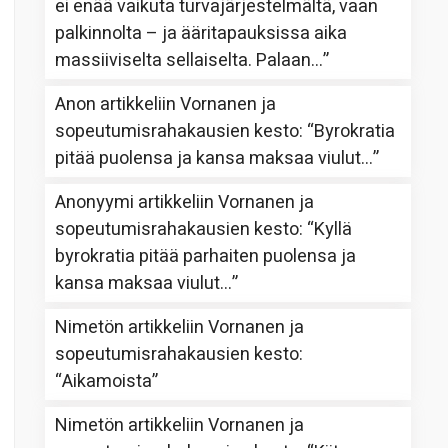
ei enää vaikuta turvajärjestelmältä, vaan
palkinnolta – ja ääritapauksissa aika
massiiviselta sellaiselta. Palaan…
”
Anon
artikkeliin
Vornanen ja
sopeutumisrahakausien kesto
: “
Byrokratia
pitää puolensa ja kansa maksaa viulut…
”
Anonyymi
artikkeliin
Vornanen ja
sopeutumisrahakausien kesto
: “
Kyllä
byrokratia pitää parhaiten puolensa ja
kansa maksaa viulut…
”
Nimetön
artikkeliin
Vornanen ja
sopeutumisrahakausien kesto
:
“
Aikamoista
”
Nimetön
artikkeliin
Vornanen ja