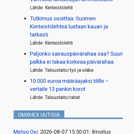
Lähde: Kiinteistölehti
Tutkimus osoittaa: Suomen
Kiinteistölehteä luetaan kauan ja
tarkasti
Lähde: Kiinteistölehti
Paljonko sairauspäivä­rahaa saa? Suuri
palkka ei takaa korkeaa päivärahaa
Lähde: Taloustaito/työ ja eläke
10 000 euroa määräajaksi tilille –
vertaile 13 pankin korot
Lähde: Taloustaito/rahat
OMXHEX UUTISIA
Metso Oyj
: 2026-08-07 15:50:01: Ilmoitus