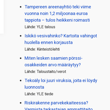
Tampereen areenayhtiö teki viime
vuonna noin 1,2 miljoonaa euroa
tappiota – tulos heikkeni roimasti
Lähde: YLE talous
Iskikö vesivahinko? Kartoita vahingot
huolella ennen korjausta
Lähde: Kiinteistölehti
Miten lesken saamien pörssi­
osakkeiden arvo määräytyy?
Lähde: Taloustaito/verot
Tekoäly loi juuri viruksia, joita ei löydy
luonnosta
Lähde: YLE tiede
Riskirakenne parvekekaiteessa?
Varmista tarkastajan ammattitaito