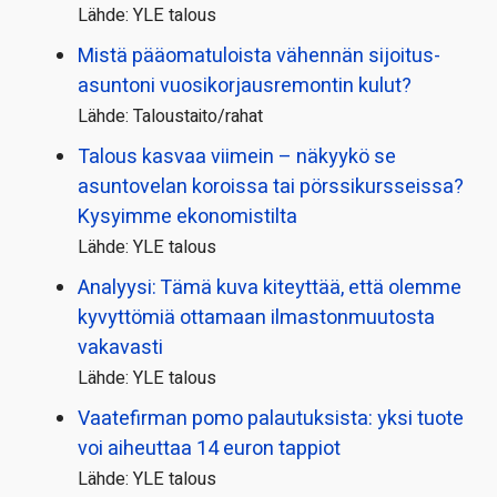
Lähde: YLE talous
Mistä pääoma­tuloista vähennän sijoitus­
asuntoni vuosikorjaus­remontin kulut?
Lähde: Taloustaito/rahat
Talous kasvaa viimein – näkyykö se
asuntovelan koroissa tai pörssi­kursseissa?
Kysyimme ekonomistilta
Lähde: YLE talous
Analyysi: Tämä kuva kiteyttää, että olemme
kyvyttömiä ottamaan ilmaston­muutosta
vakavasti
Lähde: YLE talous
Vaatefirman pomo palautuksista: yksi tuote
voi aiheuttaa 14 euron tappiot
Lähde: YLE talous