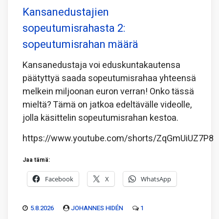
Kansanedustajien
sopeutumisrahasta 2:
sopeutumisrahan määrä
Kansanedustaja voi eduskuntakautensa
päätyttyä saada sopeutumisrahaa yhteensä
melkein miljoonan euron verran! Onko tässä
mieltä? Tämä on jatkoa edeltävälle videolle,
jolla käsittelin sopeutumisrahan kestoa.
https://www.youtube.com/shorts/ZqGmUiUZ7P8
Jaa tämä:
Facebook
X
WhatsApp
5.8.2026
JOHANNES HIDÉN
1