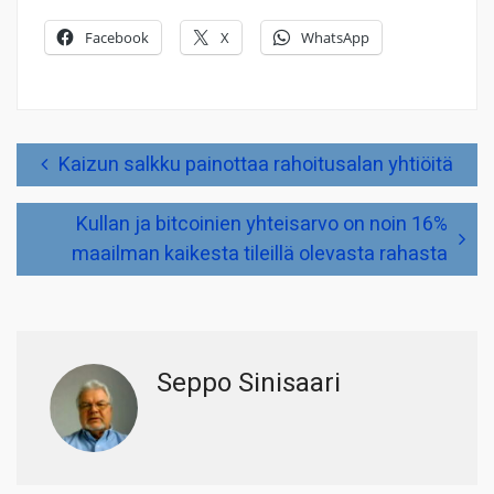
Facebook
X
WhatsApp
Artikkelien
Kaizun salkku painottaa rahoitusalan yhtiöitä
selaus
Kullan ja bitcoinien yhteisarvo on noin 16%
maailman kaikesta tileillä olevasta rahasta
Seppo Sinisaari