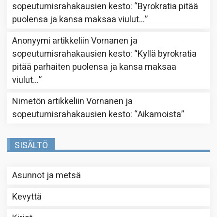
sopeutumisrahakausien kesto
: “
Byrokratia pitää
puolensa ja kansa maksaa viulut…
”
Anonyymi
artikkeliin
Vornanen ja
sopeutumisrahakausien kesto
: “
Kyllä byrokratia
pitää parhaiten puolensa ja kansa maksaa
viulut…
”
Nimetön
artikkeliin
Vornanen ja
sopeutumisrahakausien kesto
: “
Aikamoista
”
SISÄLTÖ
Asunnot ja metsä
Kevyttä