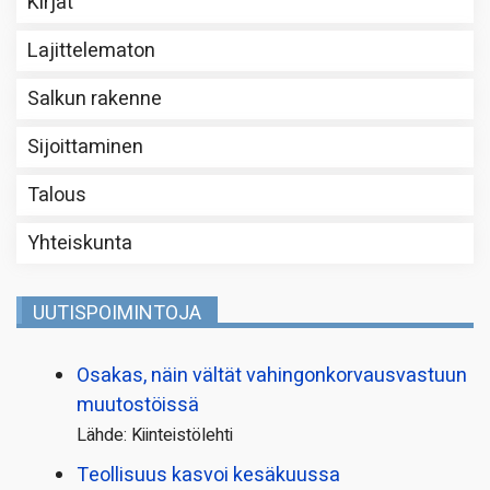
Kirjat
Lajittelematon
Salkun rakenne
Sijoittaminen
Talous
Yhteiskunta
UUTISPOIMINTOJA
Osakas, näin vältät vahingonkorvausvastuun
muutostöissä
Lähde: Kiinteistölehti
Teollisuus kasvoi kesäkuussa