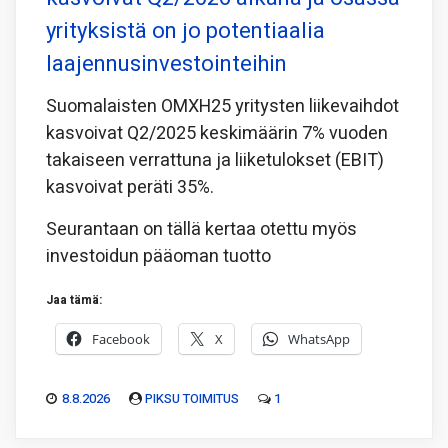
yrityksistä on jo potentiaalia
laajennusinvestointeihin
Suomalaisten OMXH25 yritysten liikevaihdot
kasvoivat Q2/2025 keskimäärin 7% vuoden
takaiseen verrattuna ja liiketulokset (EBIT)
kasvoivat peräti 35%.
Seurantaan on tällä kertaa otettu myös
investoidun pääoman tuotto
Jaa tämä:
Facebook
X
WhatsApp
8.8.2026
PIKSU TOIMITUS
1