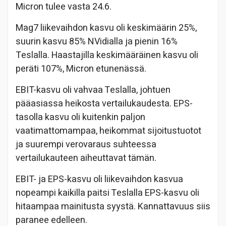
Micron tulee vasta 24.6.
Mag7 liikevaihdon kasvu oli keskimäärin 25%,
suurin kasvu 85% NVidialla ja pienin 16%
Teslalla. Haastajilla keskimääräinen kasvu oli
peräti 107%, Micron etunenässä.
EBIT-kasvu oli vahvaa Teslalla, johtuen
pääasiassa heikosta vertailukaudesta. EPS-
tasolla kasvu oli kuitenkin paljon
vaatimattomampaa, heikommat sijoitustuotot
ja suurempi verovaraus suhteessa
vertailukauteen aiheuttavat tämän.
EBIT- ja EPS-kasvu oli liikevaihdon kasvua
nopeampi kaikilla paitsi Teslalla EPS-kasvu oli
hitaampaa mainitusta syystä. Kannattavuus siis
paranee edelleen.