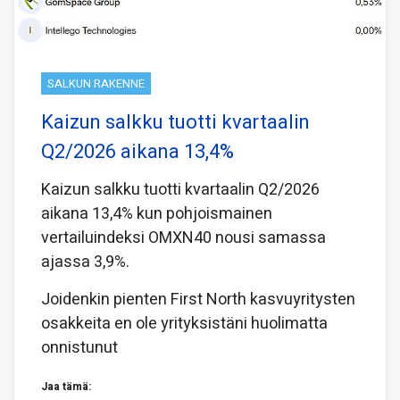
SALKUN RAKENNE
Kaizun salkku tuotti kvartaalin
Q2/2026 aikana 13,4%
Kaizun salkku tuotti kvartaalin Q2/2026
aikana 13,4% kun pohjoismainen
vertailuindeksi OMXN40 nousi samassa
ajassa 3,9%.
Joidenkin pienten First North kasvuyritysten
osakkeita en ole yrityksistäni huolimatta
onnistunut
Jaa tämä: