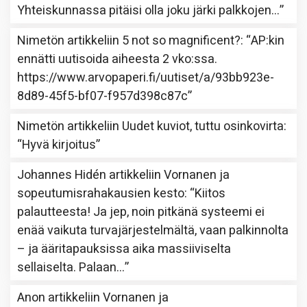
Yhteiskunnassa pitäisi olla joku järki palkkojen…
”
Nimetön
artikkeliin
5 not so magnificent?
: “
AP:kin
ennätti uutisoida aiheesta 2 vko:ssa.
https://www.arvopaperi.fi/uutiset/a/93bb923e-
8d89-45f5-bf07-f957d398c87c
”
Nimetön
artikkeliin
Uudet kuviot, tuttu osinkovirta
:
“
Hyvä kirjoitus
”
Johannes Hidén
artikkeliin
Vornanen ja
sopeutumisrahakausien kesto
: “
Kiitos
palautteesta! Ja jep, noin pitkänä systeemi ei
enää vaikuta turvajärjestelmältä, vaan palkinnolta
– ja ääritapauksissa aika massiiviselta
sellaiselta. Palaan…
”
Anon
artikkeliin
Vornanen ja