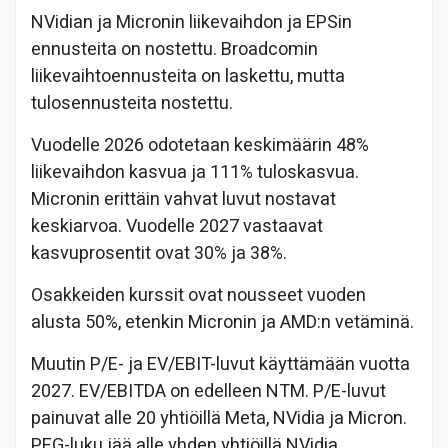
NVidian ja Micronin liikevaihdon ja EPSin
ennusteita on nostettu. Broadcomin
liikevaihtoennusteita on laskettu, mutta
tulosennusteita nostettu.
Vuodelle 2026 odotetaan keskimäärin 48%
liikevaihdon kasvua ja 111% tuloskasvua.
Micronin erittäin vahvat luvut nostavat
keskiarvoa. Vuodelle 2027 vastaavat
kasvuprosentit ovat 30% ja 38%.
Osakkeiden kurssit ovat nousseet vuoden
alusta 50%, etenkin Micronin ja AMD:n vetäminä.
Muutin P/E- ja EV/EBIT-luvut käyttämään vuotta
2027. EV/EBITDA on edelleen NTM. P/E-luvut
painuvat alle 20 yhtiöillä Meta, NVidia ja Micron.
PEG-luku jää alle yhden yhtiöillä NVidia,