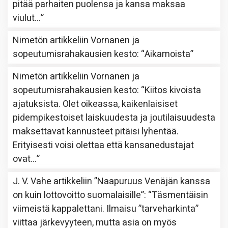
pitää parhaiten puolensa ja kansa maksaa
viulut…
”
Nimetön
artikkeliin
Vornanen ja
sopeutumisrahakausien kesto
: “
Aikamoista
”
Nimetön
artikkeliin
Vornanen ja
sopeutumisrahakausien kesto
: “
Kiitos kivoista
ajatuksista. Olet oikeassa, kaikenlaisiset
pidempikestoiset laiskuudesta ja joutilaisuudesta
maksettavat kannusteet pitäisi lyhentää.
Erityisesti voisi olettaa että kansanedustajat
ovat…
”
J. V. Vahe
artikkeliin
”Naapuruus Venäjän kanssa
on kuin lottovoitto suomalaisille”
: “
Täsmentäisin
viimeistä kappalettani. Ilmaisu ”tarveharkinta”
viittaa järkevyyteen, mutta asia on myös