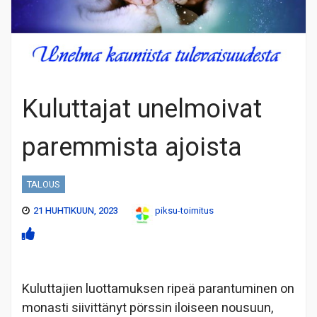
Kuluttajat unelmoivat
paremmista ajoista
TALOUS
21 HUHTIKUUN, 2023
piksu-toimitus
Kuluttajien luottamuksen ripeä parantuminen on
monasti siivittänyt pörssin iloiseen nousuun,