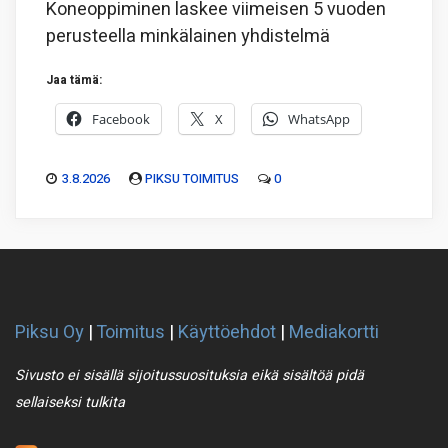
Koneoppiminen laskee viimeisen 5 vuoden
perusteella minkälainen yhdistelmä
Jaa tämä:
Facebook
X
WhatsApp
3.8.2026
PIKSU TOIMITUS
0
Piksu Oy
|
Toimitus
|
Käyttöehdot
|
Mediakortti
Sivusto ei sisällä sijoitussuosituksia eikä sisältöä pidä
sellaiseksi tulkita