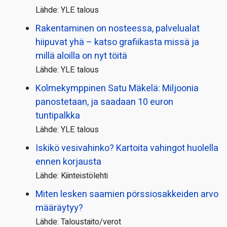
Lähde: YLE talous
Rakentaminen on nosteessa, palvelualat
hiipuvat yhä – katso grafiikasta missä ja
millä aloilla on nyt töitä
Lähde: YLE talous
Kolmekymppinen Satu Mäkelä: Miljoonia
panostetaan, ja saadaan 10 euron
tuntipalkka
Lähde: YLE talous
Iskikö vesivahinko? Kartoita vahingot huolella
ennen korjausta
Lähde: Kiinteistölehti
Miten lesken saamien pörssi­osakkeiden arvo
määräytyy?
Lähde: Taloustaito/verot