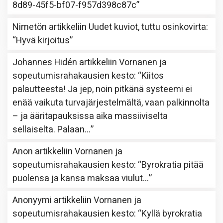
8d89-45f5-bf07-f957d398c87c
”
Nimetön
artikkeliin
Uudet kuviot, tuttu osinkovirta
:
“
Hyvä kirjoitus
”
Johannes Hidén
artikkeliin
Vornanen ja
sopeutumisrahakausien kesto
: “
Kiitos
palautteesta! Ja jep, noin pitkänä systeemi ei
enää vaikuta turvajärjestelmältä, vaan palkinnolta
– ja ääritapauksissa aika massiiviselta
sellaiselta. Palaan…
”
Anon
artikkeliin
Vornanen ja
sopeutumisrahakausien kesto
: “
Byrokratia pitää
puolensa ja kansa maksaa viulut…
”
Anonyymi
artikkeliin
Vornanen ja
sopeutumisrahakausien kesto
: “
Kyllä byrokratia