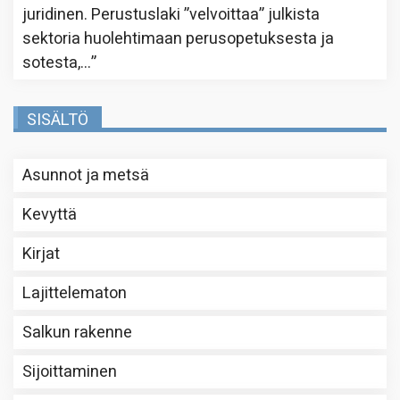
juridinen. Perustuslaki ”velvoittaa” julkista
sektoria huolehtimaan perusopetuksesta ja
sotesta,…
”
SISÄLTÖ
Asunnot ja metsä
Kevyttä
Kirjat
Lajittelematon
Salkun rakenne
Sijoittaminen