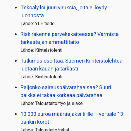
Tekoäly loi juuri viruksia, joita ei löydy
luonnosta
Lähde: YLE tiede
Riskirakenne parvekekaiteessa? Varmista
tarkastajan ammattitaito
Lähde: Kiinteistölehti
Tutkimus osoittaa: Suomen Kiinteistölehteä
luetaan kauan ja tarkasti
Lähde: Kiinteistölehti
Paljonko sairauspäivä­rahaa saa? Suuri
palkka ei takaa korkeaa päivärahaa
Lähde: Taloustaito/työ ja eläke
10 000 euroa määräajaksi tilille – vertaile 13
pankin korot
Lähde: Taloustaito/rahat