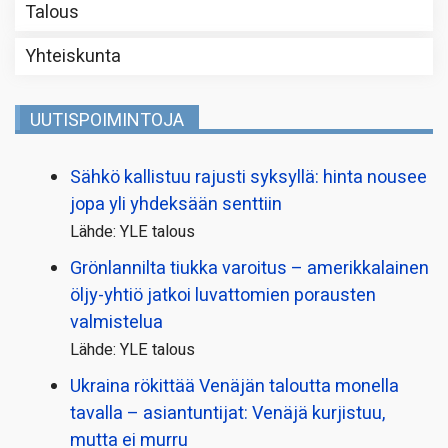
Talous
Yhteiskunta
UUTISPOIMINTOJA
Sähkö kallistuu rajusti syksyllä: hinta nousee
jopa yli yhdeksään senttiin
Lähde: YLE talous
Grönlannilta tiukka varoitus – amerikkalainen
öljy-yhtiö jatkoi luvattomien porausten
valmistelua
Lähde: YLE talous
Ukraina rökittää Venäjän taloutta monella
tavalla – asiantuntijat: Venäjä kurjistuu,
mutta ei murru