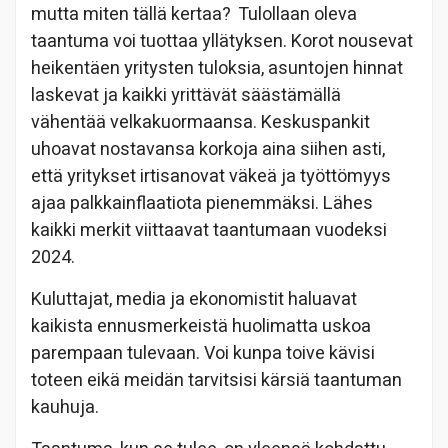
mutta miten tällä kertaa? Tulollaan oleva
taantuma voi tuottaa yllätyksen. Korot nousevat
heikentäen yritysten tuloksia, asuntojen hinnat
laskevat ja kaikki yrittävät säästämällä
vähentää velkakuormaansa. Keskuspankit
uhoavat nostavansa korkoja aina siihen asti,
että yritykset irtisanovat väkeä ja työttömyys
ajaa palkkainflaatiota pienemmäksi. Lähes
kaikki merkit viittaavat taantumaan vuodeksi
2024.
Kuluttajat, media ja ekonomistit haluavat
kaikista ennusmerkeistä huolimatta uskoa
parempaan tulevaan. Voi kunpa toive kävisi
toteen eikä meidän tarvitsisi kärsiä taantuman
kauhuja.