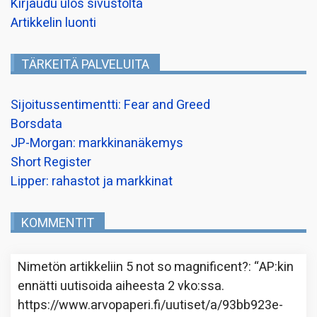
Kirjaudu ulos sivustolta
Artikkelin luonti
TÄRKEITÄ PALVELUITA
Sijoitussentimentti: Fear and Greed
Borsdata
JP-Morgan: markkinanäkemys
Short Register
Lipper: rahastot ja markkinat
KOMMENTIT
Nimetön
artikkeliin
5 not so magnificent?
: “
AP:kin
ennätti uutisoida aiheesta 2 vko:ssa.
https://www.arvopaperi.fi/uutiset/a/93bb923e-