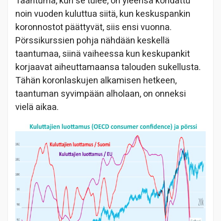
Taantuma, kun se tulee, on yleensä kohdattu
noin vuoden kuluttua siitä, kun keskuspankin
koronnostot päättyvät, siis ensi vuonna.
Pörssikurssien pohja nähdään keskellä
taantumaa, siinä vaiheessa kun keskupankit
korjaavat aiheuttamaansa talouden sukellusta.
Tähän koronlaskujen alkamisen hetkeen,
taantuman syvimpään alholaan, on onneksi
vielä aikaa.