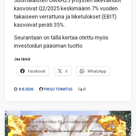
Suomalaisten OMXH25 yritysten liikevaihdot
kasvoivat Q2/2025 keskimäärin 7% vuoden
takaiseen verrattuna ja liiketulokset (EBIT)
kasvoivat peräti 35%.
Seurantaan on tällä kertaa otettu myös
investoidun pääoman tuotto
Jaa tämä:
Facebook
X
WhatsApp
8.8.2026
PIKSU TOIMITUS
0