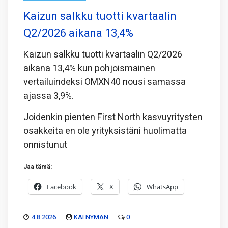
Kaizun salkku tuotti kvartaalin
Q2/2026 aikana 13,4%
Kaizun salkku tuotti kvartaalin Q2/2026
aikana 13,4% kun pohjoismainen
vertailuindeksi OMXN40 nousi samassa
ajassa 3,9%.
Joidenkin pienten First North kasvuyritysten
osakkeita en ole yrityksistäni huolimatta
onnistunut
Jaa tämä:
Facebook
X
WhatsApp
4.8.2026
KAI NYMAN
0