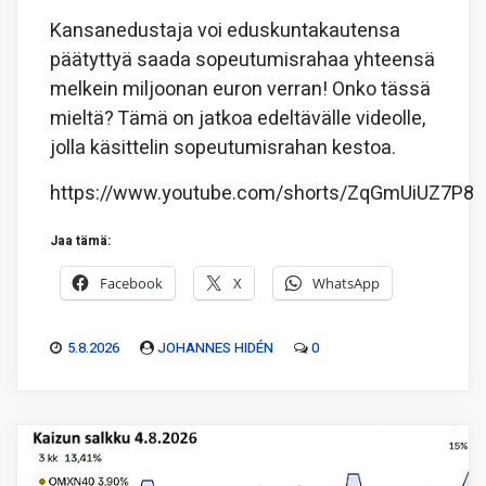
Kansanedustaja voi eduskuntakautensa
päätyttyä saada sopeutumisrahaa yhteensä
melkein miljoonan euron verran! Onko tässä
mieltä? Tämä on jatkoa edeltävälle videolle,
jolla käsittelin sopeutumisrahan kestoa.
https://www.youtube.com/shorts/ZqGmUiUZ7P8
Jaa tämä:
Facebook
X
WhatsApp
5.8.2026
JOHANNES HIDÉN
0