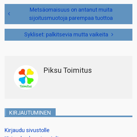
Artikkelien
Metsäomaisuus on antanut muita
selaus
sijoitusmuotoja parempaa tuottoa
Sykliset: palkitsevia mutta vaikeita
Piksu Toimitus
KIRJAUTUMINEN
Kirjaudu sivustolle