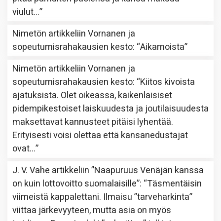
viulut…
”
Nimetön
artikkeliin
Vornanen ja
sopeutumisrahakausien kesto
: “
Aikamoista
”
Nimetön
artikkeliin
Vornanen ja
sopeutumisrahakausien kesto
: “
Kiitos kivoista
ajatuksista. Olet oikeassa, kaikenlaisiset
pidempikestoiset laiskuudesta ja joutilaisuudesta
maksettavat kannusteet pitäisi lyhentää.
Erityisesti voisi olettaa että kansanedustajat
ovat…
”
J. V. Vahe
artikkeliin
”Naapuruus Venäjän kanssa
on kuin lottovoitto suomalaisille”
: “
Täsmentäisin
viimeistä kappalettani. Ilmaisu ”tarveharkinta”
viittaa järkevyyteen, mutta asia on myös