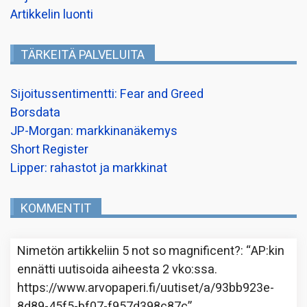
Artikkelin luonti
TÄRKEITÄ PALVELUITA
Sijoitussentimentti: Fear and Greed
Borsdata
JP-Morgan: markkinanäkemys
Short Register
Lipper: rahastot ja markkinat
KOMMENTIT
Nimetön
artikkeliin
5 not so magnificent?
: “
AP:kin
ennätti uutisoida aiheesta 2 vko:ssa.
https://www.arvopaperi.fi/uutiset/a/93bb923e-
8d89-45f5-bf07-f957d398c87c
”