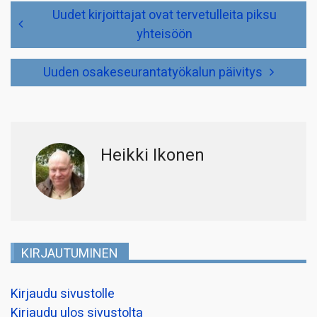
Artikkelien
Uudet kirjoittajat ovat tervetulleita piksu
selaus
yhteisöön
Uuden osakeseurantatyökalun päivitys
Heikki Ikonen
KIRJAUTUMINEN
Kirjaudu sivustolle
Kirjaudu ulos sivustolta