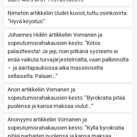
Nimetön
artikkeliin
Uudet kuviot, tuttu osinkovirta
:
“
Hyvä kirjoitus
”
Johannes Hidén
artikkeliin
Vornanen ja
sopeutumisrahakausien kesto
: “
Kiitos
palautteesta! Ja jep, noin pitkänä systeemi ei
enää vaikuta turvajärjestelmältä, vaan palkinnolta
– ja ääritapauksissa aika massiiviselta
sellaiselta. Palaan…
”
Anon
artikkeliin
Vornanen ja
sopeutumisrahakausien kesto
: “
Byrokratia pitää
puolensa ja kansa maksaa viulut…
”
Anonyymi
artikkeliin
Vornanen ja
sopeutumisrahakausien kesto
: “
Kyllä byrokratia
pitää parhaiten puolensa ja kansa maksaa