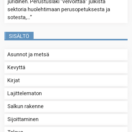
juridinen. Perustuslaki ”velvoittaa” julkista
sektoria huolehtimaan perusopetuksesta ja
sotesta,…
”
SISÄLTÖ
Asunnot ja metsä
Kevyttä
Kirjat
Lajittelematon
Salkun rakenne
Sijoittaminen