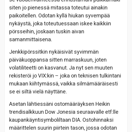
siten jo pienessä mitassa toteutui ainakin
paikoitellen. Odotan kyllä hiukan syvempää
nykäystä, joka toteutuessaan iskee kaikkiin
pörsseihin, joskaan tuskin aivan
samanmittaisena.
Jenkkipörssitkin nykäisivät syvimmän
päiväkuoppansa sitten marraskuun, joten
volatiliteetti on kasvanut. Ja nyt sen muuten
rekisteröi jo VIX:kin – joka on teknisen tulkintani
mukaan kiihtymässä, vaikka silmämääräisesti
se ei siltä vielä näyttäne.
Asetan lähtiessäni ostomääräyksen Heikin
trendisalkkuun Dow Jonesia seuraavalle etf:lle
kaupankäyntisymboliltaan DIA. Ostohinnaksi
määrittelen suurin piirtein tason, jossa odotan