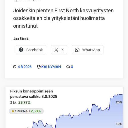
Joidenkin pienten First North kasvuyritysten
osakkeita en ole yrityksistäni huolimatta
onnistunut
Jaa tämä:
Facebook
X
WhatsApp
4.8.2026
KAI NYMAN
0