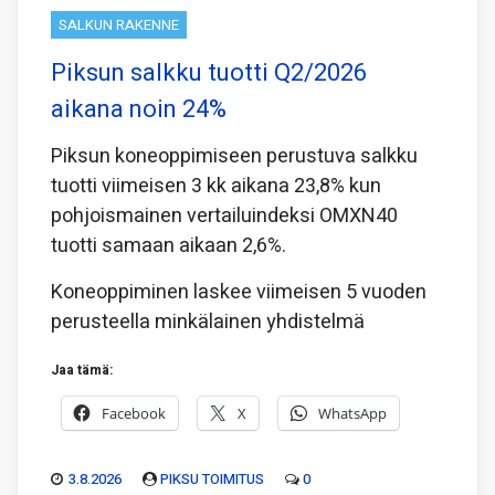
SALKUN RAKENNE
Piksun salkku tuotti Q2/2026
aikana noin 24%
Piksun koneoppimiseen perustuva salkku
tuotti viimeisen 3 kk aikana 23,8% kun
pohjoismainen vertailuindeksi OMXN40
tuotti samaan aikaan 2,6%.
Koneoppiminen laskee viimeisen 5 vuoden
perusteella minkälainen yhdistelmä
Jaa tämä:
Facebook
X
WhatsApp
3.8.2026
PIKSU TOIMITUS
0