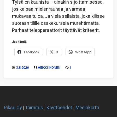
Tylsä on kaunista – ainakin sijoittamisessa,
jos kaipaa mielenrauhaa ja varmaa
mukavaa tuloa. Ja vielä sellaista, joka kilisee
suoraan tilille osakekurssia murehtimatta.
Parhaat teleoperaattorit täyttävät kriteerit,
Jaa tämä:
Facebook
X
WhatsApp
3.8.2026
HEIKKI IKONEN
1
Piksu Oy
|
Toimitus
|
Käyttöehdot
|
Mediakortti