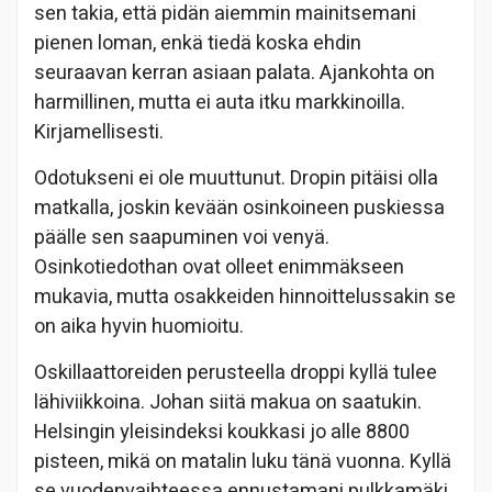
sen takia, että pidän aiemmin mainitsemani
pienen loman, enkä tiedä koska ehdin
seuraavan kerran asiaan palata. Ajankohta on
harmillinen, mutta ei auta itku markkinoilla.
Kirjamellisesti.
Odotukseni ei ole muuttunut. Dropin pitäisi olla
matkalla, joskin kevään osinkoineen puskiessa
päälle sen saapuminen voi venyä.
Osinkotiedothan ovat olleet enimmäkseen
mukavia, mutta osakkeiden hinnoittelussakin se
on aika hyvin huomioitu.
Oskillaattoreiden perusteella droppi kyllä tulee
lähiviikkoina. Johan siitä makua on saatukin.
Helsingin yleisindeksi koukkasi jo alle 8800
pisteen, mikä on matalin luku tänä vuonna. Kyllä
se vuodenvaihteessa ennustamani pulkkamäki