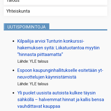
Talous
Yhteiskunta
UUTISPOIMINTOJA
Kilpailija arvioi Tunturin konkurssi­
hakemuksen syitä: Liikatuotantoa myytiin
”hinnasta piittaamatta”
Lähde: YLE talous
Espoon kaupungin­hallitukselle esitetään yt-
neuvottelujen käynnistämistä
Lähde: YLE talous
Yli puolet uusista autoista kulkee täysin
sähköllä – halvemmat hinnat ja kallis bensa
vauhdittavat kauppaa