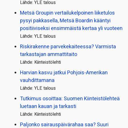
Lähde: YLE talous
Metsä Groupin vertailu­kelpoinen liiketulos
pysyi pakkasella, Metsä Boardin kääntyi
positiiviseksi ensimmäistä kertaa yli vuoteen
Lähde: YLE talous
Riskirakenne parvekekaiteessa? Varmista
tarkastajan ammattitaito
Lähde: Kiinteistölehti
Harvian kasvu jatkui Pohjois-Amerikan
vauhdittamana
Lähde: YLE talous
Tutkimus osoittaa: Suomen Kiinteistölehteä
luetaan kauan ja tarkasti
Lähde: Kiinteistölehti
Paljonko sairauspäivä­rahaa saa? Suuri