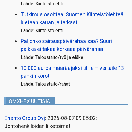
Lähde: Kiinteistölehti
Tutkimus osoittaa: Suomen Kiinteistölehteä
luetaan kauan ja tarkasti
Lähde: Kiinteistölehti
Paljonko sairauspäivä­rahaa saa? Suuri
palkka ei takaa korkeaa päivärahaa
Lähde: Taloustaito/työ ja eläke
10 000 euroa määräajaksi tilille – vertaile 13
pankin korot
Lähde: Taloustaito/rahat
OMXHEX UUTISIA
Enento Group Oyj
: 2026-08-07 09:05:02:
Johtohenkilöiden liiketoimet