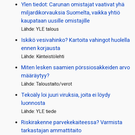
Ylen tiedot: Carunan omistajat vaativat yhä
miljardi­korvauksia Suomelta, vaikka yhtiö
kaupataan uusille omistajille
Lähde: YLE talous
Iskikö vesivahinko? Kartoita vahingot huolella
ennen korjausta
Lähde: Kiinteistölehti
Miten lesken saamien pörssi­osakkeiden arvo
määräytyy?
Lähde: Taloustaito/verot
Tekoäly loi juuri viruksia, joita ei löydy
luonnosta
Lähde: YLE tiede
Riskirakenne parvekekaiteessa? Varmista
tarkastajan ammattitaito