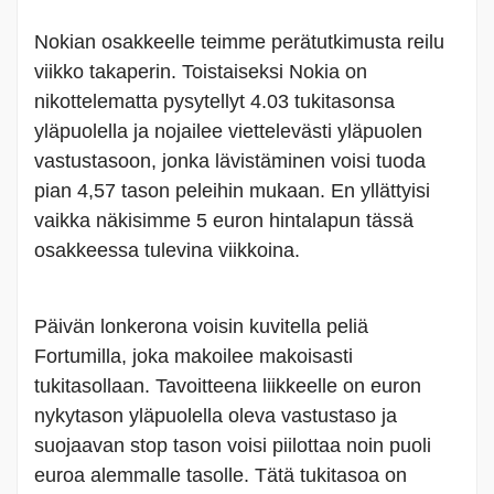
Nokian osakkeelle teimme perätutkimusta reilu
viikko takaperin. Toistaiseksi Nokia on
nikottelematta pysytellyt 4.03 tukitasonsa
yläpuolella ja nojailee viettelevästi yläpuolen
vastustasoon, jonka lävistäminen voisi tuoda
pian 4,57 tason peleihin mukaan. En yllättyisi
vaikka näkisimme 5 euron hintalapun tässä
osakkeessa tulevina viikkoina.
Päivän lonkerona voisin kuvitella peliä
Fortumilla, joka makoilee makoisasti
tukitasollaan. Tavoitteena liikkeelle on euron
nykytason yläpuolella oleva vastustaso ja
suojaavan stop tason voisi piilottaa noin puoli
euroa alemmalle tasolle. Tätä tukitasoa on