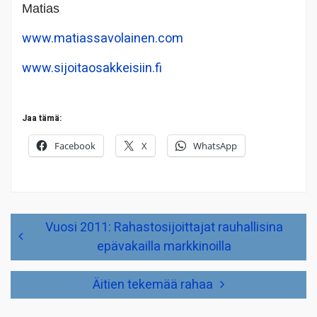
Matias
www.matiassavolainen.com
www.sijoitaosakkeisiin.fi
Jaa tämä:
Facebook
X
WhatsApp
Artikkelien
Vuosi 2011: Rahastosijoittajat rauhallisina
selaus
epävakailla markkinoilla
Äitien tekemää rahaa