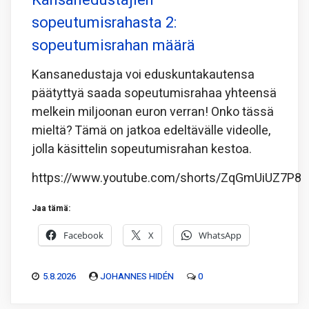
Kansanedustajien
sopeutumisrahasta 2:
sopeutumisrahan määrä
Kansanedustaja voi eduskuntakautensa
päätyttyä saada sopeutumisrahaa yhteensä
melkein miljoonan euron verran! Onko tässä
mieltä? Tämä on jatkoa edeltävälle videolle,
jolla käsittelin sopeutumisrahan kestoa.
https://www.youtube.com/shorts/ZqGmUiUZ7P8
Jaa tämä:
Facebook
X
WhatsApp
5.8.2026
JOHANNES HIDÉN
0