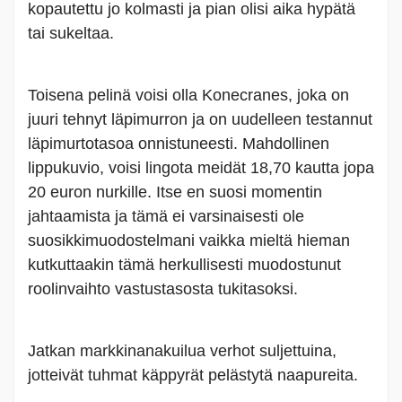
kopautettu jo kolmasti ja pian olisi aika hypätä
tai sukeltaa.
Toisena pelinä voisi olla Konecranes, joka on
juuri tehnyt läpimurron ja on uudelleen testannut
läpimurtotasoa onnistuneesti. Mahdollinen
lippukuvio, voisi lingota meidät 18,70 kautta jopa
20 euron nurkille. Itse en suosi momentin
jahtaamista ja tämä ei varsinaisesti ole
suosikkimuodostelmani vaikka mieltä hieman
kutkuttaakin tämä herkullisesti muodostunut
roolinvaihto vastustasosta tukitasoksi.
Jatkan markkinanakuilua verhot suljettuina,
jotteivät tuhmat käppyrät pelästytä naapureita.