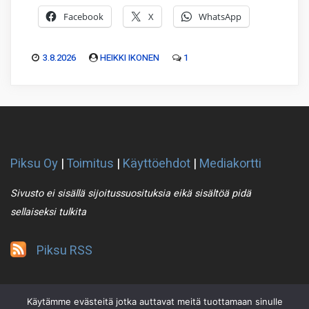
Facebook
X
WhatsApp
3.8.2026
HEIKKI IKONEN
1
Piksu Oy
|
Toimitus
|
Käyttöehdot
|
Mediakortti
Sivusto ei sisällä sijoitussuosituksia eikä sisältöä pidä
sellaiseksi tulkita
Piksu RSS
Käytämme evästeitä jotka auttavat meitä tuottamaan sinulle