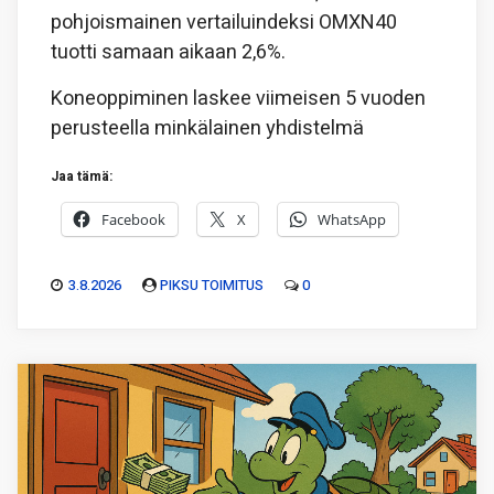
pohjoismainen vertailuindeksi OMXN40
tuotti samaan aikaan 2,6%.
Koneoppiminen laskee viimeisen 5 vuoden
perusteella minkälainen yhdistelmä
Jaa tämä:
Facebook
X
WhatsApp
3.8.2026
PIKSU TOIMITUS
0