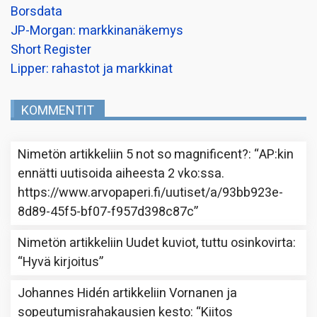
Borsdata
JP-Morgan: markkinanäkemys
Short Register
Lipper: rahastot ja markkinat
KOMMENTIT
Nimetön
artikkeliin
5 not so magnificent?
: “
AP:kin
ennätti uutisoida aiheesta 2 vko:ssa.
https://www.arvopaperi.fi/uutiset/a/93bb923e-
8d89-45f5-bf07-f957d398c87c
”
Nimetön
artikkeliin
Uudet kuviot, tuttu osinkovirta
:
“
Hyvä kirjoitus
”
Johannes Hidén
artikkeliin
Vornanen ja
sopeutumisrahakausien kesto
: “
Kiitos