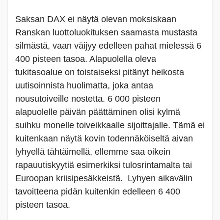
Saksan DAX ei näytä olevan moksiskaan
Ranskan luottoluokituksen saamasta mustasta
silmästä, vaan väijyy edelleen pahat mielessä 6
400 pisteen tasoa. Alapuolella oleva
tukitasoalue on toistaiseksi pitänyt heikosta
uutisoinnista huolimatta, joka antaa
nousutoiveille nostetta. 6 000 pisteen
alapuolelle päivän päättäminen olisi kylmä
suihku monelle toiveikkaalle sijoittajalle. Tämä ei
kuitenkaan näytä kovin todennäköiseltä aivan
lyhyellä tähtäimellä, ellemme saa oikein
rapauutiskyytiä esimerkiksi tulosrintamalta tai
Euroopan kriisipesäkkeistä. Lyhyen aikavälin
tavoitteena pidän kuitenkin edelleen 6 400
pisteen tasoa.