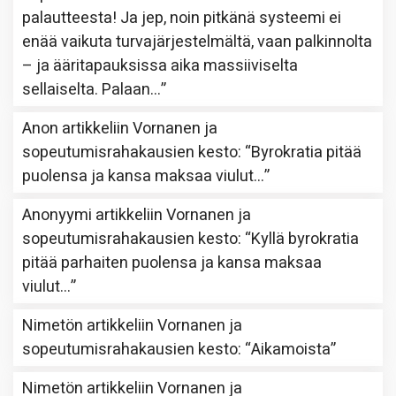
palautteesta! Ja jep, noin pitkänä systeemi ei
enää vaikuta turvajärjestelmältä, vaan palkinnolta
– ja ääritapauksissa aika massiiviselta
sellaiselta. Palaan…
”
Anon
artikkeliin
Vornanen ja
sopeutumisrahakausien kesto
: “
Byrokratia pitää
puolensa ja kansa maksaa viulut…
”
Anonyymi
artikkeliin
Vornanen ja
sopeutumisrahakausien kesto
: “
Kyllä byrokratia
pitää parhaiten puolensa ja kansa maksaa
viulut…
”
Nimetön
artikkeliin
Vornanen ja
sopeutumisrahakausien kesto
: “
Aikamoista
”
Nimetön
artikkeliin
Vornanen ja