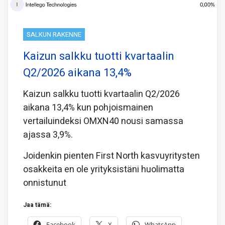
SALKUN RAKENNE
Kaizun salkku tuotti kvartaalin
Q2/2026 aikana 13,4%
Kaizun salkku tuotti kvartaalin Q2/2026
aikana 13,4% kun pohjoismainen
vertailuindeksi OMXN40 nousi samassa
ajassa 3,9%.
Joidenkin pienten First North kasvuyritysten
osakkeita en ole yrityksistäni huolimatta
onnistunut
Jaa tämä:
Facebook
X
WhatsApp