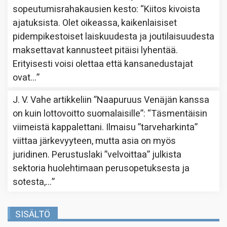
sopeutumisrahakausien kesto
: “
Kiitos kivoista
ajatuksista. Olet oikeassa, kaikenlaisiset
pidempikestoiset laiskuudesta ja joutilaisuudesta
maksettavat kannusteet pitäisi lyhentää.
Erityisesti voisi olettaa että kansanedustajat
ovat…
”
J. V. Vahe
artikkeliin
”Naapuruus Venäjän kanssa
on kuin lottovoitto suomalaisille”
: “
Täsmentäisin
viimeistä kappalettani. Ilmaisu ”tarveharkinta”
viittaa järkevyyteen, mutta asia on myös
juridinen. Perustuslaki ”velvoittaa” julkista
sektoria huolehtimaan perusopetuksesta ja
sotesta,…
”
SISÄLTÖ