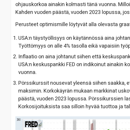
ohjauskorkoa ainakin kolmasti tänä vuonna. Milloin
Kahden vuoden päästä, vuoden 2023 lopussa, jos
Perusteet optimismille löytyvät alla olevasta graaf
USA:n täystyöllisyys on käytännössä aina johtanut
Työttömyys on alle 4% tasolla eikä vapaisiin työp
Inflaatio on aina johtanut siihen että keskuspankk
USA:n keskuspankki FED on indikoinut ainakin k
vuonna.
Pörssikurssit nousevat yleensä siihen saakka, e
maksimin. Korkokäyrän mukaan markkinat uskovat
päästä, vuoden 2023 lopussa. Pörssikurssien la
Korkosijoituksista saa silloin hyvää tuottoa ja 