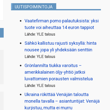
UUTISPOIMINTOJA
Vaatefirman pomo palautuksista: yksi
tuote voi aiheuttaa 14 euron tappiot
Lähde: YLE talous
Sähkö kallistuu rajusti syksyllä: hinta
nousee jopa yli yhdeksään senttiin
Lähde: YLE talous
Grönlannilta tiukka varoitus –
amerikkalainen öljy-yhtiö jatkoi
luvattomien porausten valmistelua
Lähde: YLE talous
Ukraina rökittää Venäjän taloutta
monella tavalla – asiantuntijat: Venäjä
kurjistuu, mutta ei murru