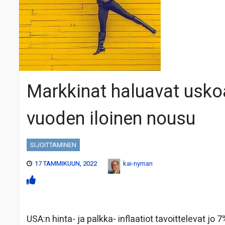
Markkinat haluavat uskoa
vuoden iloinen nousu
SIJOITTAMINEN
17 TAMMIKUUN, 2022
kai-nyman
USA:n hinta- ja palkka- inflaatiot tavoittelevat j