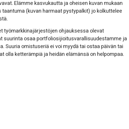
asvavat. Elämme kasvukautta ja oheisen kuvan mukaan
 taantuma (kuvan harmaat pystypalkit) jo kolkuttelee
stä.
ret työmarkkinajärjestöjen ohjauksessa olevat
vat suurinta osaa portfoliosijioitusvarallisuudestamme ja
. Suuria omistuseriä ei voi myydä tai ostaa päivän tai
vat olla ketterämpiä ja heidän elämänsä on helpompaa.