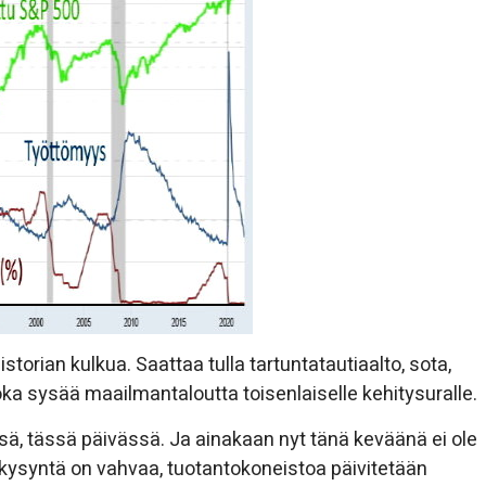
storian kulkua. Saattaa tulla tartuntatautiaalto, sota,
oka sysää maailmantaloutta toisenlaiselle kehitysuralle.
ssä, tässä päivässä. Ja ainakaan nyt tänä keväänä ei ole
kysyntä on vahvaa, tuotantokoneistoa päivitetään