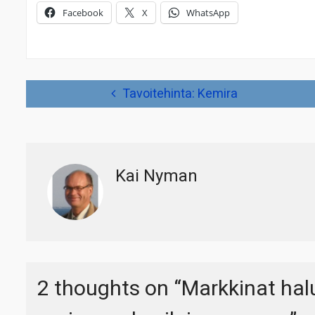
Facebook
X
WhatsApp
Artikkelien
Tavoitehinta: Kemira
selaus
Kai Nyman
2 thoughts on “
Markkinat halu