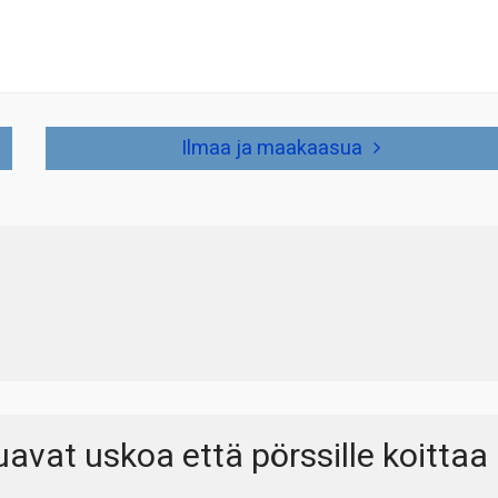
Ilmaa ja maakaasua
avat uskoa että pörssille koittaa