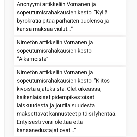
Anonyymi
artikkeliin
Vornanen ja
sopeutumisrahakausien kesto
: “
Kyllä
byrokratia pitää parhaiten puolensa ja
kansa maksaa viulut…
”
Nimetön
artikkeliin
Vornanen ja
sopeutumisrahakausien kesto
:
“
Aikamoista
”
Nimetön
artikkeliin
Vornanen ja
sopeutumisrahakausien kesto
: “
Kiitos
kivoista ajatuksista. Olet oikeassa,
kaikenlaisiset pidempikestoiset
laiskuudesta ja joutilaisuudesta
maksettavat kannusteet pitäisi lyhentää.
Erityisesti voisi olettaa että
kansanedustajat ovat…
”