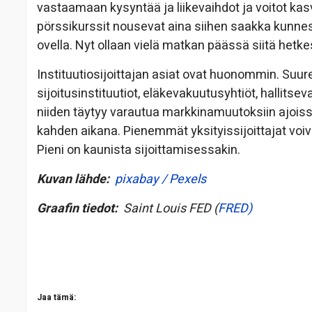
vastaamaan kysyntää ja liikevaihdot ja voitot k
pörssikurssit nousevat aina siihen saakka kunnes
ovella. Nyt ollaan vielä matkan päässä siitä hetke
Instituutiosijoittajan asiat ovat huonommin. Suu
sijoitusinstituutiot, eläkevakuutusyhtiöt, hallitse
niiden täytyy varautua markkinamuutoksiin ajoissa
kahden aikana. Pienemmät yksityissijoittajat voi
Pieni on kaunista sijoittamisessakin.
Kuvan lähde:
pixabay / Pexels
Graafin tiedot:
Saint Louis FED (
FRED)
Jaa tämä: