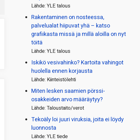
Lähde: YLE talous
Rakentaminen on nosteessa,
palvelualat hiipuvat yhä – katso
grafiikasta missä ja millä aloilla on nyt
töitä
Lähde: YLE talous
Iskikö vesivahinko? Kartoita vahingot
huolella ennen korjausta
Lähde: Kiinteistölehti
Miten lesken saamien pörssi­
osakkeiden arvo määräytyy?
Lähde: Taloustaito/verot
Tekoäly loi juuri viruksia, joita ei löydy
luonnosta
Lähde: YLE tiede