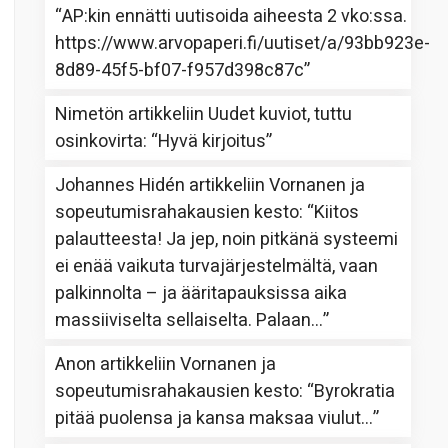
“
AP:kin ennätti uutisoida aiheesta 2 vko:ssa.
https://www.arvopaperi.fi/uutiset/a/93bb923e-
8d89-45f5-bf07-f957d398c87c
”
Nimetön
artikkeliin
Uudet kuviot, tuttu
osinkovirta
: “
Hyvä kirjoitus
”
Johannes Hidén
artikkeliin
Vornanen ja
sopeutumisrahakausien kesto
: “
Kiitos
palautteesta! Ja jep, noin pitkänä systeemi
ei enää vaikuta turvajärjestelmältä, vaan
palkinnolta – ja ääritapauksissa aika
massiiviselta sellaiselta. Palaan…
”
Anon
artikkeliin
Vornanen ja
sopeutumisrahakausien kesto
: “
Byrokratia
pitää puolensa ja kansa maksaa viulut…
”