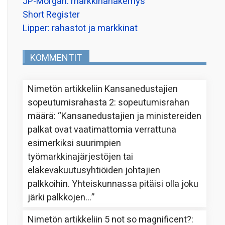
JP-Morgan: markkinanäkemys
Short Register
Lipper: rahastot ja markkinat
KOMMENTIT
Nimetön
artikkeliin
Kansanedustajien
sopeutumisrahasta 2: sopeutumisrahan
määrä
: “
Kansanedustajien ja ministereiden
palkat ovat vaatimattomia verrattuna
esimerkiksi suurimpien
työmarkkinajärjestöjen tai
eläkevakuutusyhtiöiden johtajien
palkkoihin. Yhteiskunnassa pitäisi olla joku
järki palkkojen…
”
Nimetön
artikkeliin
5 not so magnificent?
: