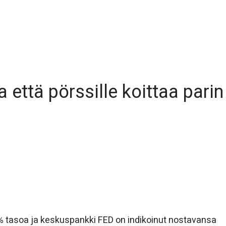
 että pörssille koittaa parin
o 7% tasoa ja keskuspankki FED on indikoinut nostavansa