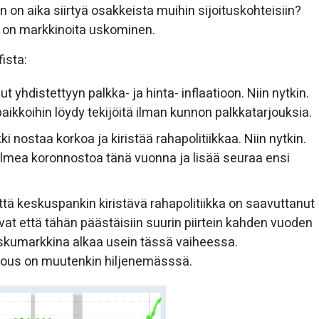
 on aika siirtyä osakkeista muihin sijoituskohteisiin?
 on markkinoita uskominen.
ista:
 yhdistettyyn palkka- ja hinta- inflaatioon. Niin nytkin.
aikkoihin löydy tekijöitä ilman kunnon palkkatarjouksia.
i nostaa korkoa ja kiristää rahapolitiikkaa. Niin nytkin.
olmea koronnostoa tänä vuonna ja lisää seuraa ensi
ttä keskuspankin kiristävä rahapolitiikka on saavuttanut
 että tähän päästäisiin suurin piirtein kahden vuoden
skumarkkina alkaa usein tässä vaiheessa.
talous on muutenkin hiljenemässsä.