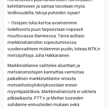
kehittämiseen ja samaa toivotaan myös
teollisuudelta, tekoja puheiden sijaan!
– Ostajien tulisi kertoa avoimemmin
todellisesta puun tarpeestaan nopeasti
muuttuvassa tilanteessa. Tämä auttaisi
markkinahäiriöihin sopeutumisessa
vuodenvaihteen molemmin puolin, toteaa MTK:n
metsäjohtaja Juha Hakkarainen.
Markkinatilanne vaihtelee alueittain ja
metsänomistajien kannattaa varmistaa
paikallinen markkinatilanne omasta
metsänhoitoyhdistyksestään ennen
myyntipäätöksiä. Markkinahäiriöstä ei odoteta
pitkäaikaista. PTT:n ja Metlan tuoreiden
suhdanne-ennusteiden mukaan sekä