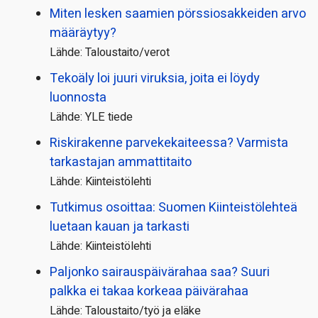
Miten lesken saamien pörssi­osakkeiden arvo
määräytyy?
Lähde: Taloustaito/verot
Tekoäly loi juuri viruksia, joita ei löydy
luonnosta
Lähde: YLE tiede
Riskirakenne parvekekaiteessa? Varmista
tarkastajan ammattitaito
Lähde: Kiinteistölehti
Tutkimus osoittaa: Suomen Kiinteistölehteä
luetaan kauan ja tarkasti
Lähde: Kiinteistölehti
Paljonko sairauspäivä­rahaa saa? Suuri
palkka ei takaa korkeaa päivärahaa
Lähde: Taloustaito/työ ja eläke