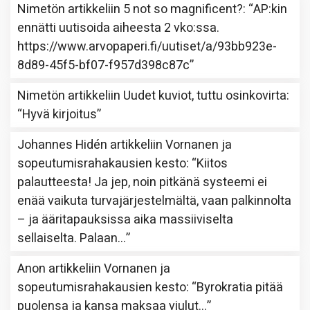
Nimetön
artikkeliin
5 not so magnificent?
: “
AP:kin
ennätti uutisoida aiheesta 2 vko:ssa.
https://www.arvopaperi.fi/uutiset/a/93bb923e-
8d89-45f5-bf07-f957d398c87c
”
Nimetön
artikkeliin
Uudet kuviot, tuttu osinkovirta
:
“
Hyvä kirjoitus
”
Johannes Hidén
artikkeliin
Vornanen ja
sopeutumisrahakausien kesto
: “
Kiitos
palautteesta! Ja jep, noin pitkänä systeemi ei
enää vaikuta turvajärjestelmältä, vaan palkinnolta
– ja ääritapauksissa aika massiiviselta
sellaiselta. Palaan…
”
Anon
artikkeliin
Vornanen ja
sopeutumisrahakausien kesto
: “
Byrokratia pitää
puolensa ja kansa maksaa viulut…
”