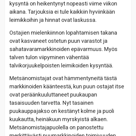
kysyntä on heikentynyt nopeasti viime viikon
aikana. Tarjouksia ei tule kaikkiin hyviinkään
leimikkoihin ja hinnat ovat laskussa.
Ostajien mielenkiinnon lopahtamisen takana
ovat kasvaneet ostetun puun varastot ja
sahatavaramarkkinoiden epävarmuus. Myös
talven tulon viipyminen vähentää
talvikorjuukelpoisten leimikoiden kysyntää.
Metsänomistajat ovat hämmentyneitä tästä
markkinoiden käänteestä, kun puun ostajat itse
ovat peräänkuuluttaneet puukaupan
tasaisuuden tarvetta. Nyt tasainen
puukauppajakso on kestänyt kolme ja puoli
kuukautta, heinäkuun myrskyistä alkaen.
Metsänomistajapuolella on panostettu
merkittävästi puumarkkinoiden toimivuuden