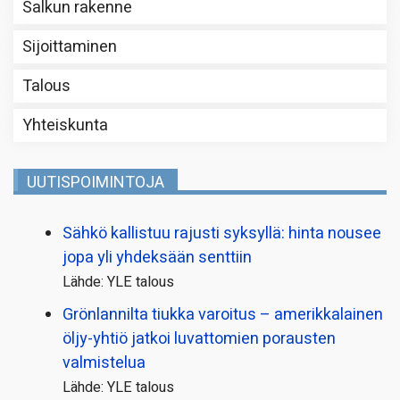
Salkun rakenne
Sijoittaminen
Talous
Yhteiskunta
UUTISPOIMINTOJA
Sähkö kallistuu rajusti syksyllä: hinta nousee
jopa yli yhdeksään senttiin
Lähde: YLE talous
Grönlannilta tiukka varoitus – amerikkalainen
öljy-yhtiö jatkoi luvattomien porausten
valmistelua
Lähde: YLE talous