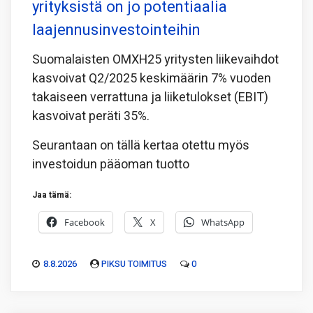
yrityksistä on jo potentiaalia
laajennusinvestointeihin
Suomalaisten OMXH25 yritysten liikevaihdot
kasvoivat Q2/2025 keskimäärin 7% vuoden
takaiseen verrattuna ja liiketulokset (EBIT)
kasvoivat peräti 35%.
Seurantaan on tällä kertaa otettu myös
investoidun pääoman tuotto
Jaa tämä:
Facebook
X
WhatsApp
8.8.2026
PIKSU TOIMITUS
0