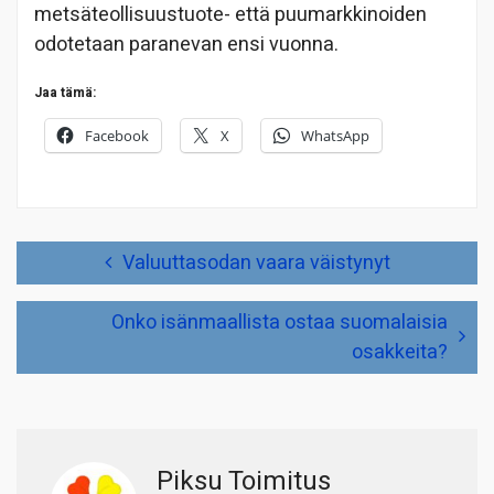
metsäteollisuustuote- että puumarkkinoiden
odotetaan paranevan ensi vuonna.
Jaa tämä:
Facebook
X
WhatsApp
Artikkelien
Valuuttasodan vaara väistynyt
selaus
Onko isänmaallista ostaa suomalaisia
osakkeita?
Piksu Toimitus