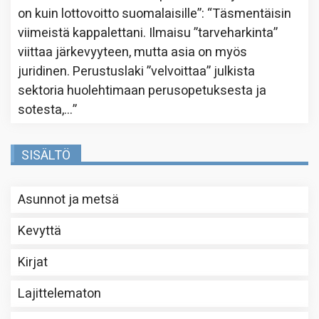
on kuin lottovoitto suomalaisille”
: “
Täsmentäisin
viimeistä kappalettani. Ilmaisu ”tarveharkinta”
viittaa järkevyyteen, mutta asia on myös
juridinen. Perustuslaki ”velvoittaa” julkista
sektoria huolehtimaan perusopetuksesta ja
sotesta,…
”
SISÄLTÖ
Asunnot ja metsä
Kevyttä
Kirjat
Lajittelematon