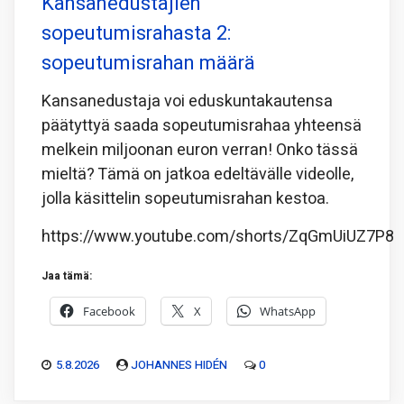
Kansanedustajien
sopeutumisrahasta 2:
sopeutumisrahan määrä
Kansanedustaja voi eduskuntakautensa
päätyttyä saada sopeutumisrahaa yhteensä
melkein miljoonan euron verran! Onko tässä
mieltä? Tämä on jatkoa edeltävälle videolle,
jolla käsittelin sopeutumisrahan kestoa.
https://www.youtube.com/shorts/ZqGmUiUZ7P8
Jaa tämä:
Facebook
X
WhatsApp
5.8.2026
JOHANNES HIDÉN
0