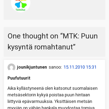
One thought on “
MTK: Puun
kysyntä romahtanut
”
jounikjuntunen
sanoo:
15.11.2010 15:31
Puufutuurit
Aika kyllästyneenä olen katsonut suomalaisen
metsäsektorin kykyä poistaa puun hintaan
liittyviä epävarmuuksia. Yksittäisen metsän
myyjän on vähän hankala muodostaa tomiva