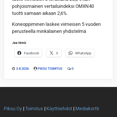
pohjoismainen vertailuindeksi OMXN40
tuotti samaan aikaan 2,6%.
Koneoppiminen laskee viimeisen 5 vuoden
perusteella minkälainen yhdistelmä
Jaa tämä:
Facebook
X
WhatsApp
3.8.2026
PIKSU TOIMITUS
0
Piksu Oy
|
Toimitus
|
Käyttöehdot
|
Mediakortti