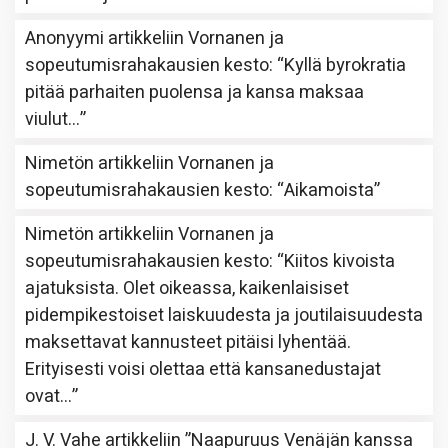
Anonyymi
artikkeliin
Vornanen ja
sopeutumisrahakausien kesto
: “
Kyllä byrokratia
pitää parhaiten puolensa ja kansa maksaa
viulut…
”
Nimetön
artikkeliin
Vornanen ja
sopeutumisrahakausien kesto
: “
Aikamoista
”
Nimetön
artikkeliin
Vornanen ja
sopeutumisrahakausien kesto
: “
Kiitos kivoista
ajatuksista. Olet oikeassa, kaikenlaisiset
pidempikestoiset laiskuudesta ja joutilaisuudesta
maksettavat kannusteet pitäisi lyhentää.
Erityisesti voisi olettaa että kansanedustajat
ovat…
”
J. V. Vahe
artikkeliin
”Naapuruus Venäjän kanssa