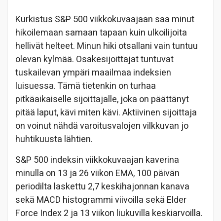
Kurkistus S&P 500 viikkokuvaajaan saa minut
hikoilemaan samaan tapaan kuin ulkoilijoita
hellivät helteet. Minun hiki otsallani vain tuntuu
olevan kylmää. Osakesijoittajat tuntuvat
tuskailevan ympäri maailmaa indeksien
luisuessa. Tämä tietenkin on turhaa
pitkäaikaiselle sijoittajalle, joka on päättänyt
pitää laput, kävi miten kävi. Aktiivinen sijoittaja
on voinut nähdä varoitusvalojen vilkkuvan jo
huhtikuusta lähtien.
S&P 500 indeksin viikkokuvaajan kaverina
minulla on 13 ja 26 viikon EMA, 100 päivän
periodilta laskettu 2,7 keskihajonnan kanava
sekä MACD histogrammi viivoilla sekä Elder
Force Index 2 ja 13 viikon liukuvilla keskiarvoilla.