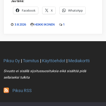
Jaa tämä:
Facebook
X
WhatsApp
3.8.2026
HEIKKI IKONEN
1
Piksu Oy
|
Toimitus
|
Käyttöehdot
|
Mediakortti
Sivusto ei sisällä sijoitussuosituksia eikä sisältöä pidä
sellaiseksi tulkita
Piksu RSS