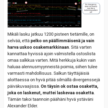
Mikäli lasku jatkuu 1200 pisteen tietämille, on
selvää, että
pelko on päällimmäisenä ja vain
harva uskoo osakemarkkinaan
. Sitä varten
kannattaa hyvissä ajoin valmistella ostoslista
omaa salkkua varten. Mitä herkkuja kukin vain
haluaa alennusmyynneistä poimia, siihen tulee
varmasti mahdollisuus. Salkun täyttäjäisiä
aloittaessa on hyvä pitää silmällä divergenssejä
päiväkuvaajissa.
On täysin ok ostaa osaketta,
joka on laskenut, muttei laskevaa osaketta
.
Tämän takoi taannoin päähäni hyvä ystäväni
Alexander Elder.