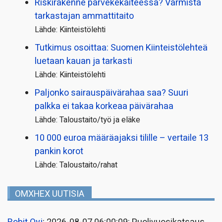
Riskirakenne parvekekaiteessa? Varmista
tarkastajan ammattitaito
Lähde: Kiinteistölehti
Tutkimus osoittaa: Suomen Kiinteistölehteä
luetaan kauan ja tarkasti
Lähde: Kiinteistölehti
Paljonko sairauspäivä­rahaa saa? Suuri
palkka ei takaa korkeaa päivärahaa
Lähde: Taloustaito/työ ja eläke
10 000 euroa määräajaksi tilille – vertaile 13
pankin korot
Lähde: Taloustaito/rahat
OMXHEX UUTISIA