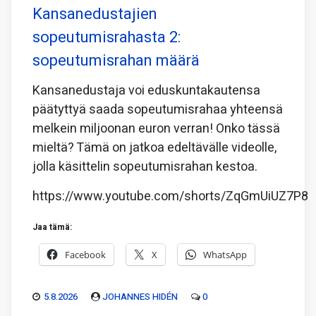
Kansanedustajien
sopeutumisrahasta 2:
sopeutumisrahan määrä
Kansanedustaja voi eduskuntakautensa
päätyttyä saada sopeutumisrahaa yhteensä
melkein miljoonan euron verran! Onko tässä
mieltä? Tämä on jatkoa edeltävälle videolle,
jolla käsittelin sopeutumisrahan kestoa.
https://www.youtube.com/shorts/ZqGmUiUZ7P8
Jaa tämä:
Facebook
X
WhatsApp
5.8.2026
JOHANNES HIDÉN
0