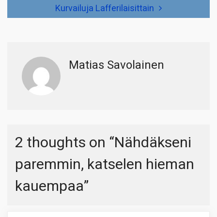
Kurvailuja Lafferilaisittain
Matias Savolainen
2 thoughts on “
Nähdäkseni
paremmin, katselen hieman
kauempaa
”