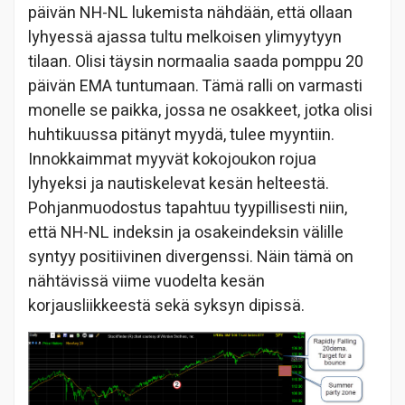
päivän NH-NL lukemista nähdään, että ollaan
lyhyessä ajassa tultu melkoisen ylimyytyyn
tilaan. Olisi täysin normaalia saada pomppu 20
päivän EMA tuntumaan. Tämä ralli on varmasti
monelle se paikka, jossa ne osakkeet, jotka olisi
huhtikuussa pitänyt myydä, tulee myyntiin.
Innokkaimmat myyvät kokojoukon rojua
lyhyeksi ja nautiskelevat kesän helteestä.
Pohjanmuodostus tapahtuu tyypillisesti niin,
että NH-NL indeksin ja osakeindeksin välille
syntyy positiivinen divergenssi. Näin tämä on
nähtävissä viime vuodelta kesän
korjausliikkeestä sekä syksyn dipissä.