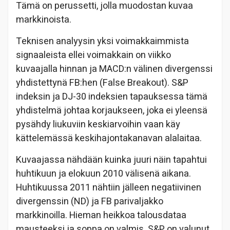
Tämä on perussetti, jolla muodostan kuvaa
markkinoista.
Teknisen analyysin yksi voimakkaimmista
signaaleista ellei voimakkain on viikko
kuvaajalla hinnan ja MACD:n välinen divergenssi
yhdistettynä FB:hen (False Breakout). S&P
indeksin ja DJ-30 indeksien tapauksessa tämä
yhdistelmä johtaa korjaukseen, joka ei yleensä
pysähdy liukuviin keskiarvoihin vaan käy
kättelemässä keskihajontakanavan alalaitaa.
Kuvaajassa nähdään kuinka juuri näin tapahtui
huhtikuun ja elokuun 2010 välisenä aikana.
Huhtikuussa 2011 nähtiin jälleen negatiivinen
divergenssin (ND) ja FB parivaljakko
markkinoilla. Hieman heikkoa talousdataa
mausteeksi ja soppa on valmis. S&P on valunut