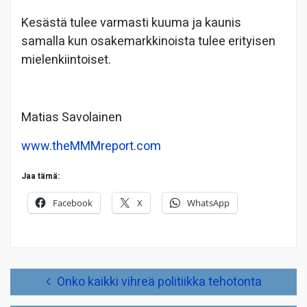
Kesästä tulee varmasti kuuma ja kaunis
samalla kun osakemarkkinoista tulee erityisen
mielenkiintoiset.
Matias Savolainen
www.theMMMreport.com
Jaa tämä:
Facebook
X
WhatsApp
Artikkelien
Onko kaikki vihreä politiikka tehotonta
selaus