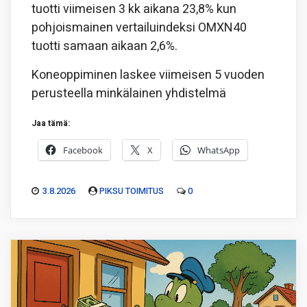
tuotti viimeisen 3 kk aikana 23,8% kun
pohjoismainen vertailuindeksi OMXN40
tuotti samaan aikaan 2,6%.
Koneoppiminen laskee viimeisen 5 vuoden
perusteella minkälainen yhdistelmä
Jaa tämä:
Facebook
X
WhatsApp
3.8.2026
PIKSU TOIMITUS
0