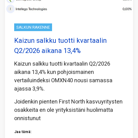
SALKUN RAKENNE
Kaizun salkku tuotti kvartaalin
Q2/2026 aikana 13,4%
Kaizun salkku tuotti kvartaalin Q2/2026
aikana 13,4% kun pohjoismainen
vertailuindeksi OMXN40 nousi samassa
ajassa 3,9%.
Joidenkin pienten First North kasvuyritysten
osakkeita en ole yrityksistäni huolimatta
onnistunut
Jaa tämä: