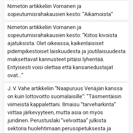
Nimetön
artikkeliin
Vornanen ja
sopeutumisrahakausien kesto
: “
Aikamoista
”
Nimetön
artikkeliin
Vornanen ja
sopeutumisrahakausien kesto
: “
Kiitos kivoista
ajatuksista. Olet oikeassa, kaikenlaisiset
pidempikestoiset laiskuudesta ja joutilaisuudesta
maksettavat kannusteet pitäisi lyhentää.
Erityisesti voisi olettaa että kansanedustajat
ovat…
”
J. V. Vahe
artikkeliin
”Naapuruus Venäjän kanssa
on kuin lottovoitto suomalaisille”
: “
Täsmentäisin
viimeistä kappalettani. Ilmaisu ”tarveharkinta”
viittaa järkevyyteen, mutta asia on myös
juridinen. Perustuslaki ”velvoittaa” julkista
sektoria huolehtimaan perusopetuksesta ja