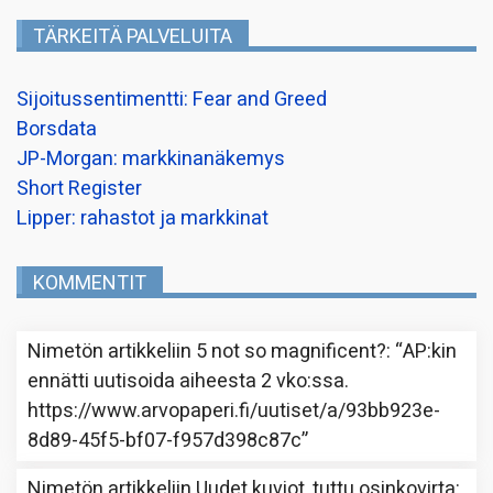
TÄRKEITÄ PALVELUITA
Sijoitussentimentti: Fear and Greed
Borsdata
JP-Morgan: markkinanäkemys
Short Register
Lipper: rahastot ja markkinat
KOMMENTIT
Nimetön
artikkeliin
5 not so magnificent?
: “
AP:kin
ennätti uutisoida aiheesta 2 vko:ssa.
https://www.arvopaperi.fi/uutiset/a/93bb923e-
8d89-45f5-bf07-f957d398c87c
”
Nimetön
artikkeliin
Uudet kuviot, tuttu osinkovirta
: