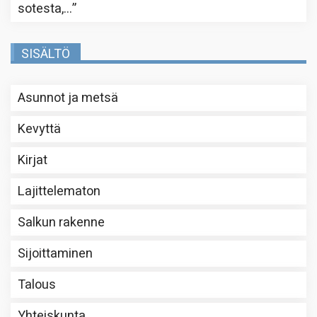
sotesta,…
”
SISÄLTÖ
Asunnot ja metsä
Kevyttä
Kirjat
Lajittelematon
Salkun rakenne
Sijoittaminen
Talous
Yhteiskunta