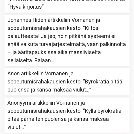
“
Hyvä kirjoitus
”
Johannes Hidén
artikkeliin
Vornanen ja
sopeutumisrahakausien kesto
: “
Kiitos
palautteesta! Ja jep, noin pitkänä systeemi ei
enää vaikuta turvajärjestelmältä, vaan palkinnolta
– ja ääritapauksissa aika massiiviselta
sellaiselta. Palaan…
”
Anon
artikkeliin
Vornanen ja
sopeutumisrahakausien kesto
: “
Byrokratia pitää
puolensa ja kansa maksaa viulut…
”
Anonyymi
artikkeliin
Vornanen ja
sopeutumisrahakausien kesto
: “
Kyllä byrokratia
pitää parhaiten puolensa ja kansa maksaa
viulut…
”