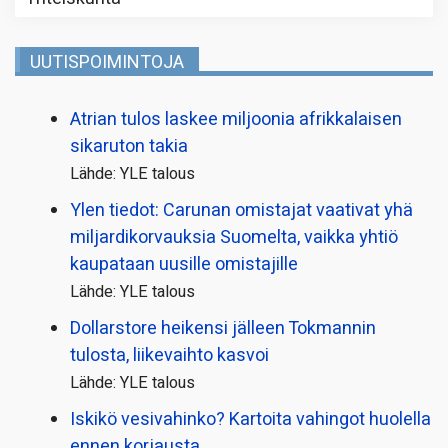
UUTISPOIMINTOJA
Atrian tulos laskee miljoonia afrikkalaisen
sikaruton takia
Lähde: YLE talous
Ylen tiedot: Carunan omistajat vaativat yhä
miljardi­korvauksia Suomelta, vaikka yhtiö
kaupataan uusille omistajille
Lähde: YLE talous
Dollarstore heikensi jälleen Tokmannin
tulosta, liikevaihto kasvoi
Lähde: YLE talous
Iskikö vesivahinko? Kartoita vahingot huolella
ennen korjausta