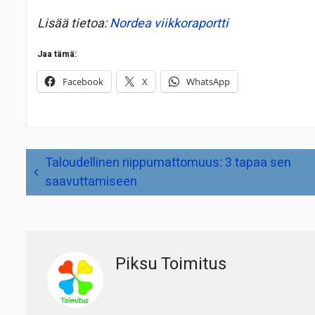
Lisää tietoa:
Nordea viikkoraportti
Jaa tämä:
Facebook
X
WhatsApp
Artikkelien
Taloudellinen riippumattomuus: 3 tapaa sen
selaus
saavuttamiseen
Piksu Toimitus