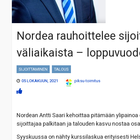
Nordea rauhoittelee sijoi
väliaikaista – loppuvuo
SIJOITTAMINEN
TALOUS
05 LOKAKUUN, 2021
piksu-toimitus
Nordean Antti Saari kehoittaa pitämään ylipainoa o
sijoittajaa palkitaan ja talouden kasvu nostaa os
Syyskuussa on nähty kurssilaskua erityisesti Hel