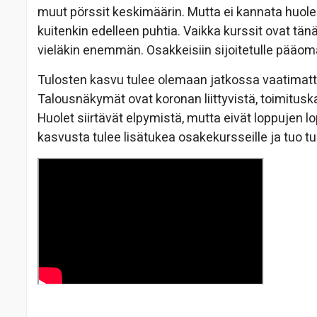
muut pörssit keskimäärin. Mutta ei kannata huole
kuitenkin edelleen puhtia. Vaikka kurssit ovat tä
vieläkin enemmän. Osakkeisiin sijoitetulle pääoma
Tulosten kasvu tulee olemaan jatkossa vaatimat
Talousnäkymät ovat koronan liittyvistä, toimitusk
Huolet siirtävät elpymistä, mutta eivät loppujen
kasvusta tulee lisätukea osakekursseille ja tuo t