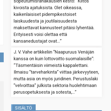
sopeutumisrahakausien kesto
: “
Kiitos
kivoista ajatuksista. Olet oikeassa,
kaikenlaisiset pidempikestoiset
laiskuudesta ja joutilaisuudesta
maksettavat kannusteet pitäisi lyhentää.
Erityisesti voisi olettaa että
kansanedustajat ovat…
”
J. V. Vahe
artikkeliin
”Naapuruus Venäjän
kanssa on kuin lottovoitto suomalaisille”
:
“
Täsmentäisin viimeistä kappalettani.
Ilmaisu ”tarveharkinta” viittaa järkevyyteen,
mutta asia on myös juridinen. Perustuslaki
”velvoittaa” julkista sektoria huolehtimaan
perusopetuksesta ja sotesta,…
”
SISÄLTÖ