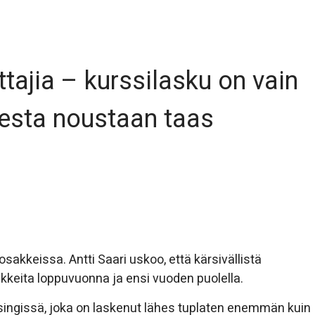
ttajia – kurssilasku on vain
desta noustaan taas
sakkeissa. Antti Saari uskoo, että kärsivällistä
akkeita loppuvuonna ja ensi vuoden puolella.
singissä, joka on laskenut lähes tuplaten enemmän kuin