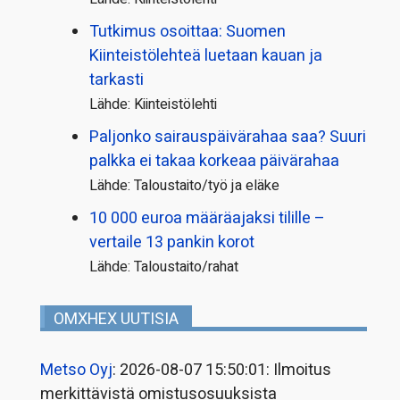
Tutkimus osoittaa: Suomen
Kiinteistölehteä luetaan kauan ja
tarkasti
Lähde: Kiinteistölehti
Paljonko sairauspäivä­rahaa saa? Suuri
palkka ei takaa korkeaa päivärahaa
Lähde: Taloustaito/työ ja eläke
10 000 euroa määräajaksi tilille –
vertaile 13 pankin korot
Lähde: Taloustaito/rahat
OMXHEX UUTISIA
Metso Oyj
: 2026-08-07 15:50:01: Ilmoitus
merkittävistä omistusosuuksista