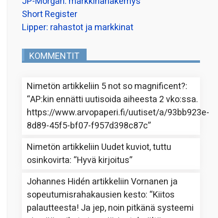
JP-Morgan: markkinanäkemys
Short Register
Lipper: rahastot ja markkinat
KOMMENTIT
Nimetön
artikkeliin
5 not so magnificent?
:
“
AP:kin ennätti uutisoida aiheesta 2 vko:ssa.
https://www.arvopaperi.fi/uutiset/a/93bb923e-
8d89-45f5-bf07-f957d398c87c
”
Nimetön
artikkeliin
Uudet kuviot, tuttu
osinkovirta
: “
Hyvä kirjoitus
”
Johannes Hidén
artikkeliin
Vornanen ja
sopeutumisrahakausien kesto
: “
Kiitos
palautteesta! Ja jep, noin pitkänä systeemi