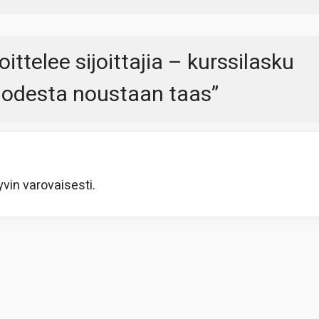
ttelee sijoittajia – kurssilasku
vuodesta noustaan taas
”
yvin varovaisesti.