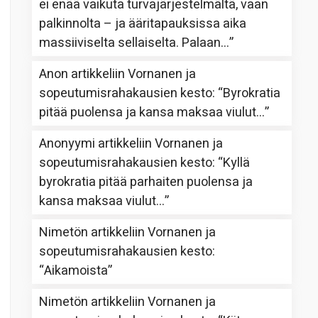
ei enää vaikuta turvajärjestelmältä, vaan
palkinnolta – ja ääritapauksissa aika
massiiviselta sellaiselta. Palaan…
”
Anon
artikkeliin
Vornanen ja
sopeutumisrahakausien kesto
: “
Byrokratia
pitää puolensa ja kansa maksaa viulut…
”
Anonyymi
artikkeliin
Vornanen ja
sopeutumisrahakausien kesto
: “
Kyllä
byrokratia pitää parhaiten puolensa ja
kansa maksaa viulut…
”
Nimetön
artikkeliin
Vornanen ja
sopeutumisrahakausien kesto
:
“
Aikamoista
”
Nimetön
artikkeliin
Vornanen ja