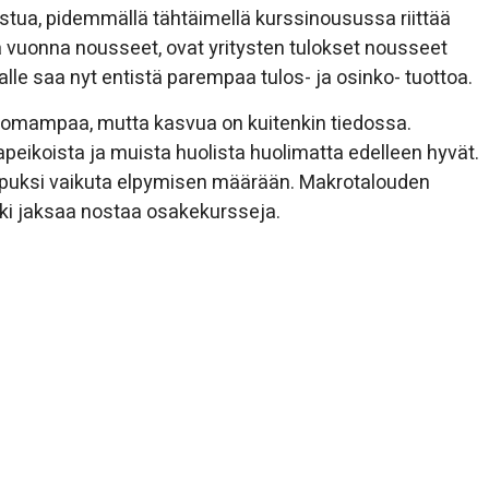
stua, pidemmällä tähtäimellä kurssinousussa riittää
nä vuonna nousseet, ovat yritysten tulokset nousseet
lle saa nyt entistä parempaa tulos- ja osinko- tuottoa.
tomampaa, mutta kasvua on kuitenkin tiedossa.
apeikoista ja muista huolista huolimatta edelleen hyvät.
 lopuksi vaikuta elpymisen määrään. Makrotalouden
uki jaksaa nostaa osakekursseja.