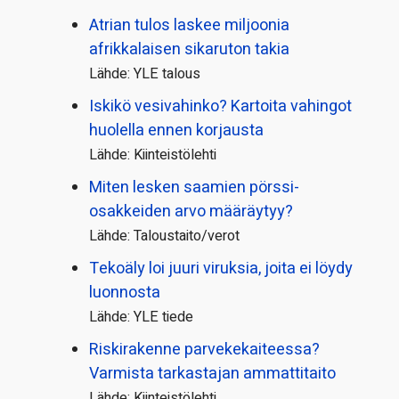
Atrian tulos laskee miljoonia
afrikkalaisen sikaruton takia
Lähde: YLE talous
Iskikö vesivahinko? Kartoita vahingot
huolella ennen korjausta
Lähde: Kiinteistölehti
Miten lesken saamien pörssi­
osakkeiden arvo määräytyy?
Lähde: Taloustaito/verot
Tekoäly loi juuri viruksia, joita ei löydy
luonnosta
Lähde: YLE tiede
Riskirakenne parvekekaiteessa?
Varmista tarkastajan ammattitaito
Lähde: Kiinteistölehti