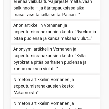
ei enää vaikuta turvajärjestelmältä, vaan
palkinnolta – ja ääritapauksissa aika
massiiviselta sellaiselta. Palaan…
”
Anon
artikkeliin
Vornanen ja
sopeutumisrahakausien kesto
: “
Byrokratia
pitää puolensa ja kansa maksaa viulut…
”
Anonyymi
artikkeliin
Vornanen ja
sopeutumisrahakausien kesto
: “
Kyllä
byrokratia pitää parhaiten puolensa ja
kansa maksaa viulut…
”
Nimetön
artikkeliin
Vornanen ja
sopeutumisrahakausien kesto
:
“
Aikamoista
”
Nimetön
artikkeliin
Vornanen ja