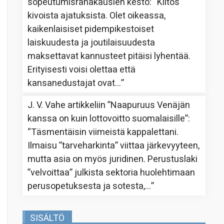
sopeutumisrahakausien kesto
: “
Kiitos
kivoista ajatuksista. Olet oikeassa,
kaikenlaisiset pidempikestoiset
laiskuudesta ja joutilaisuudesta
maksettavat kannusteet pitäisi lyhentää.
Erityisesti voisi olettaa että
kansanedustajat ovat…
”
J. V. Vahe
artikkeliin
”Naapuruus Venäjän
kanssa on kuin lottovoitto suomalaisille”
:
“
Täsmentäisin viimeistä kappalettani.
Ilmaisu ”tarveharkinta” viittaa järkevyyteen,
mutta asia on myös juridinen. Perustuslaki
”velvoittaa” julkista sektoria huolehtimaan
perusopetuksesta ja sotesta,…
”
SISÄLTÖ