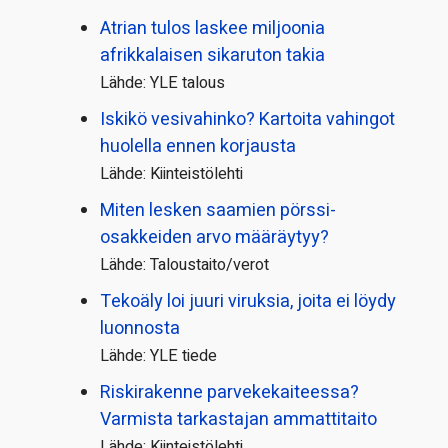
Atrian tulos laskee miljoonia
afrikkalaisen sikaruton takia
Lähde: YLE talous
Iskikö vesivahinko? Kartoita vahingot
huolella ennen korjausta
Lähde: Kiinteistölehti
Miten lesken saamien pörssi­
osakkeiden arvo määräytyy?
Lähde: Taloustaito/verot
Tekoäly loi juuri viruksia, joita ei löydy
luonnosta
Lähde: YLE tiede
Riskirakenne parvekekaiteessa?
Varmista tarkastajan ammattitaito
Lähde: Kiinteistölehti