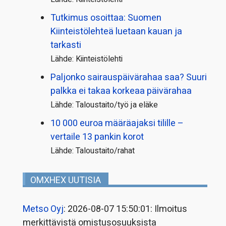
Tutkimus osoittaa: Suomen
Kiinteistölehteä luetaan kauan ja
tarkasti
Lähde: Kiinteistölehti
Paljonko sairauspäivä­rahaa saa? Suuri
palkka ei takaa korkeaa päivärahaa
Lähde: Taloustaito/työ ja eläke
10 000 euroa määräajaksi tilille –
vertaile 13 pankin korot
Lähde: Taloustaito/rahat
OMXHEX UUTISIA
Metso Oyj
: 2026-08-07 15:50:01: Ilmoitus
merkittävistä omistusosuuksista