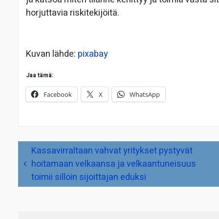
horjuttavia riskitekijöitä.
Kuvan lähde:
pixabay
Jaa tämä:
Facebook
X
WhatsApp
Artikkelien
Kassavirraltaan vahvat yritykset pystyvät
selaus
hoitamaan velkaansa ja velkaantuneisuus
toimii silloin sijoittajan eduksi