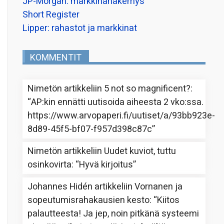
JP-Morgan: markkinanäkemys
Short Register
Lipper: rahastot ja markkinat
KOMMENTIT
Nimetön
artikkeliin
5 not so magnificent?
:
“
AP:kin ennätti uutisoida aiheesta 2 vko:ssa.
https://www.arvopaperi.fi/uutiset/a/93bb923e-
8d89-45f5-bf07-f957d398c87c
”
Nimetön
artikkeliin
Uudet kuviot, tuttu
osinkovirta
: “
Hyvä kirjoitus
”
Johannes Hidén
artikkeliin
Vornanen ja
sopeutumisrahakausien kesto
: “
Kiitos
palautteesta! Ja jep, noin pitkänä systeemi