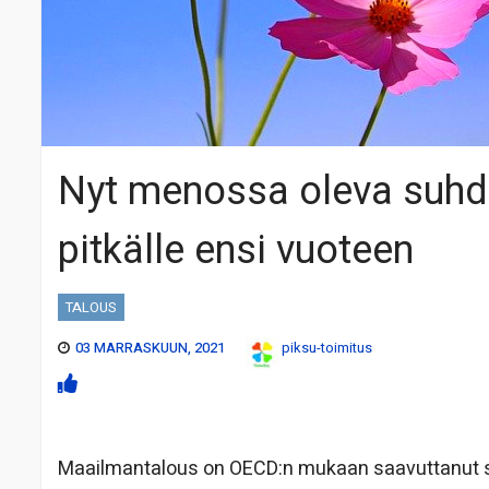
Nyt menossa oleva suhd
pitkälle ensi vuoteen
TALOUS
03 MARRASKUUN, 2021
piksu-toimitus
Maailmantalous on OECD:n mukaan saavuttanut s