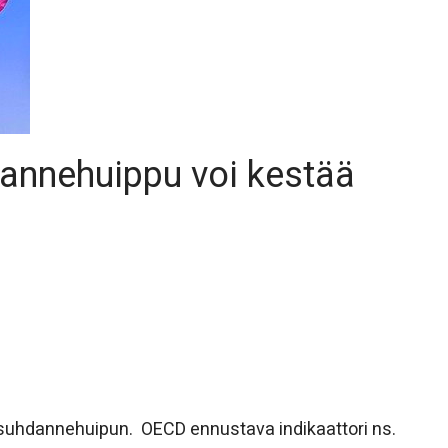
annehuippu voi kestää
uhdannehuipun. OECD ennustava indikaattori ns.