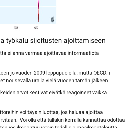
a työkalu sijoitusten ajoittamiseen
utta ei anna varmaa ajoittavaa informaatiota
keen jo vuoden 2009 loppupuolella, mutta OECD:n
et nousevalla uralla vielä vuoden tämän jälkeen.
eiden arvot kestivät eivätkä reagoineet vaikka
reihin voi täysin luottaa, jos haluaa ajoittaa
vitaan. Voi olla että tälläkin kerralla kannattaa odottaa
tten jos ilmaantuu jotain todellisia maailmantaloutta