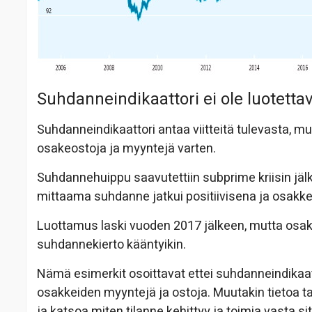
Suhdanneindikaattori ei ole luotettav
Suhdanneindikaattori antaa viitteitä tulevasta, m
osakeostoja ja myyntejä varten.
Suhdannehuippu saavutettiin subprime kriisin jäl
mittaama suhdanne jatkui positiivisena ja osakke
Luottamus laski vuoden 2017 jälkeen, mutta osakk
suhdannekierto kääntyikin.
Nämä esimerkit osoittavat ettei suhdanneindikaatto
osakkeiden myyntejä ja ostoja. Muutakin tietoa tar
ja katsoa miten tilanne kehittyy ja toimia vasta si