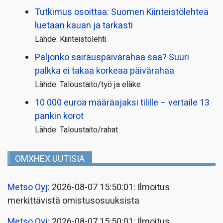
Tutkimus osoittaa: Suomen Kiinteistölehteä
luetaan kauan ja tarkasti
Lähde: Kiinteistölehti
Paljonko sairauspäivä­rahaa saa? Suuri
palkka ei takaa korkeaa päivärahaa
Lähde: Taloustaito/työ ja eläke
10 000 euroa määräajaksi tilille – vertaile 13
pankin korot
Lähde: Taloustaito/rahat
OMXHEX UUTISIA
Metso Oyj
: 2026-08-07 15:50:01: Ilmoitus
merkittävistä omistusosuuksista
Metso Oyj
: 2026-08-07 15:50:01: Ilmoitus