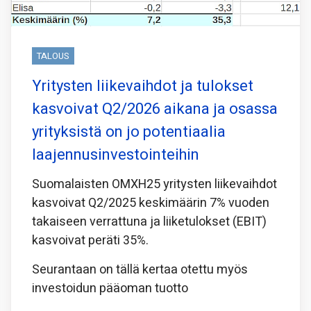
TALOUS
Yritysten liikevaihdot ja tulokset
kasvoivat Q2/2026 aikana ja osassa
yrityksistä on jo potentiaalia
laajennusinvestointeihin
Suomalaisten OMXH25 yritysten liikevaihdot
kasvoivat Q2/2025 keskimäärin 7% vuoden
takaiseen verrattuna ja liiketulokset (EBIT)
kasvoivat peräti 35%.
Seurantaan on tällä kertaa otettu myös
investoidun pääoman tuotto