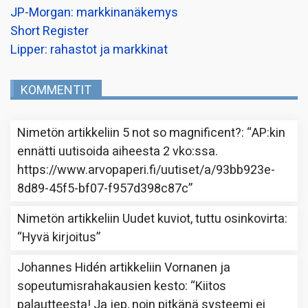
JP-Morgan: markkinanäkemys
Short Register
Lipper: rahastot ja markkinat
KOMMENTIT
Nimetön
artikkeliin
5 not so magnificent?
: “
AP:kin
ennätti uutisoida aiheesta 2 vko:ssa.
https://www.arvopaperi.fi/uutiset/a/93bb923e-
8d89-45f5-bf07-f957d398c87c
”
Nimetön
artikkeliin
Uudet kuviot, tuttu osinkovirta
:
“
Hyvä kirjoitus
”
Johannes Hidén
artikkeliin
Vornanen ja
sopeutumisrahakausien kesto
: “
Kiitos
palautteesta! Ja jep, noin pitkänä systeemi ei