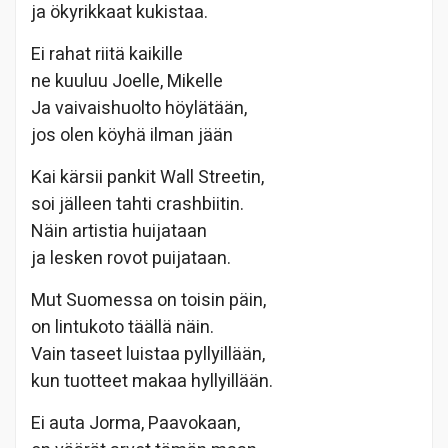
ja ökyrikkaat kukistaa.
Ei rahat riitä kaikille
ne kuuluu Joelle, Mikelle
Ja vaivaishuolto höylätään,
jos olen köyhä ilman jään
Kai kärsii pankit Wall Streetin,
soi jälleen tahti crashbiitin.
Näin artistia huijataan
ja lesken rovot puijataan.
Mut Suomessa on toisin päin,
on lintukoto täällä näin.
Vain taseet luistaa pyllyillään,
kun tuotteet makaa hyllyillään.
Ei auta Jorma, Paavokaan,