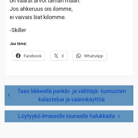
on väärät arvot tämän maan.
Jos ahkeruus ois ilomme,
ei vaivais liiat kilomme.
-Skiller
Jaa tämä:
Facebook
X
WhatsApp
Artikkelien
Taas liikkeellä pankki- ja välittäjä- tunnusten
selaus
kalastelua ja väärinkäyttöä
Löytyykö ilmaiselle lounaalle halukkaita