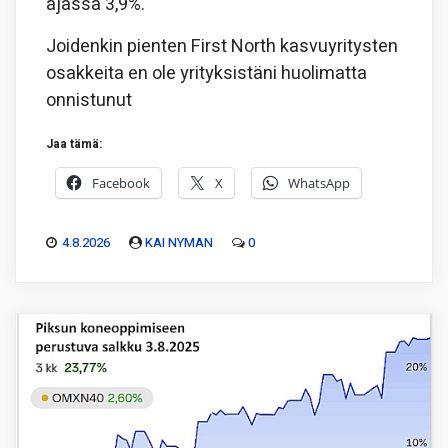
ajassa 3,9%.
Joidenkin pienten First North kasvuyritysten
osakkeita en ole yrityksistäni huolimatta
onnistunut
Jaa tämä:
Facebook
X
WhatsApp
4.8.2026
KAI NYMAN
0