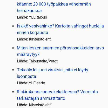
käänne: 23 000 työpaikkaa vähemmän
heinäkuussa
Lähde: YLE talous
Iskikö vesivahinko? Kartoita vahingot huolella
ennen korjausta
Lähde: Kiinteistölehti
Miten lesken saamien pörssi­osakkeiden arvo
määräytyy?
Lähde: Taloustaito/verot
Tekoäly loi juuri viruksia, joita ei löydy
luonnosta
Lähde: YLE tiede
Riskirakenne parvekekaiteessa? Varmista
tarkastajan ammattitaito
Lähde: Kiinteistölehti