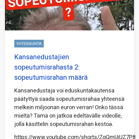
YHTEISKUNTA
Kansanedustajien
sopeutumisrahasta 2:
sopeutumisrahan määrä
Kansanedustaja voi eduskuntakautensa
päätyttyä saada sopeutumisrahaa yhteensä
melkein miljoonan euron verran! Onko tässä
mieltä? Tämä on jatkoa edeltävälle videolle,
jolla käsittelin sopeutumisrahan kestoa.
https://www.youtube.com/shorts/ZqGmUiUZ7P8