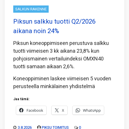
SALKUN RAKENNE
Piksun salkku tuotti Q2/2026
aikana noin 24%
Piksun koneoppimiseen perustuva salkku
tuotti viimeisen 3 kk aikana 23,8% kun
pohjoismainen vertailuindeksi OMXN40
tuotti samaan aikaan 2,6%.
Koneoppiminen laskee viimeisen 5 vuoden
perusteella minkälainen yhdistelmä
Jaa tämä:
Facebook
X
WhatsApp
3.8.2026
PIKSU TOIMITUS
0