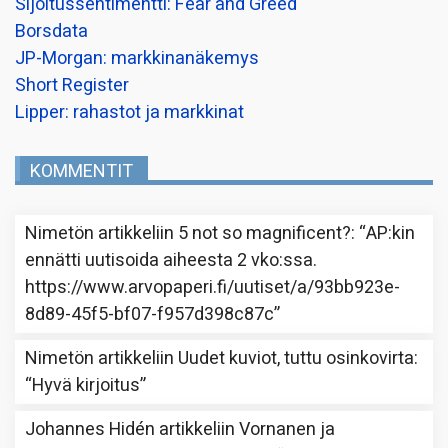
Sijoitussentimentti: Fear and Greed
Borsdata
JP-Morgan: markkinanäkemys
Short Register
Lipper: rahastot ja markkinat
KOMMENTIT
Nimetön
artikkeliin
5 not so magnificent?
: “
AP:kin
ennätti uutisoida aiheesta 2 vko:ssa.
https://www.arvopaperi.fi/uutiset/a/93bb923e-
8d89-45f5-bf07-f957d398c87c
”
Nimetön
artikkeliin
Uudet kuviot, tuttu osinkovirta
:
“
Hyvä kirjoitus
”
Johannes Hidén
artikkeliin
Vornanen ja