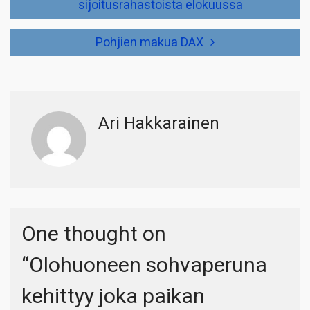
sijoitusrahastoista elokuussa
Pohjien makua DAX
Ari Hakkarainen
One thought on
“
Olohuoneen sohvaperuna
kehittyy joka paikan