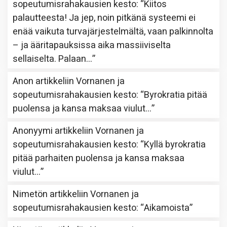
sopeutumisrahakausien kesto
: “
Kiitos
palautteesta! Ja jep, noin pitkänä systeemi ei
enää vaikuta turvajärjestelmältä, vaan palkinnolta
– ja ääritapauksissa aika massiiviselta
sellaiselta. Palaan…
”
Anon
artikkeliin
Vornanen ja
sopeutumisrahakausien kesto
: “
Byrokratia pitää
puolensa ja kansa maksaa viulut…
”
Anonyymi
artikkeliin
Vornanen ja
sopeutumisrahakausien kesto
: “
Kyllä byrokratia
pitää parhaiten puolensa ja kansa maksaa
viulut…
”
Nimetön
artikkeliin
Vornanen ja
sopeutumisrahakausien kesto
: “
Aikamoista
”