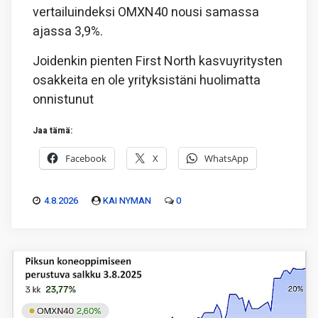
vertailuindeksi OMXN40 nousi samassa
ajassa 3,9%.
Joidenkin pienten First North kasvuyritysten
osakkeita en ole yrityksistäni huolimatta
onnistunut
Jaa tämä:
Facebook
X
WhatsApp
4.8.2026
KAI NYMAN
0