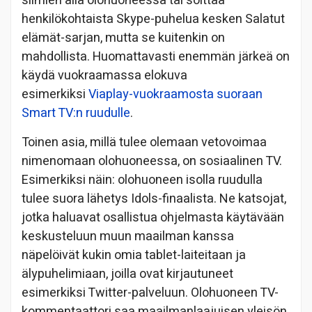
silmien alla olohuoneessa tai soittaa
henkilökohtaista Skype-puhelua kesken Salatut
elämät-sarjan, mutta se kuitenkin on
mahdollista. Huomattavasti enemmän järkeä on
käydä vuokraamassa elokuva
esimerkiksi
Viaplay-vuokraamosta suoraan
Smart TV:n ruudulle
.
Toinen asia, millä tulee olemaan vetovoimaa
nimenomaan olohuoneessa, on sosiaalinen TV.
Esimerkiksi näin: olohuoneen isolla ruudulla
tulee suora lähetys Idols-finaalista. Ne katsojat,
jotka haluavat osallistua ohjelmasta käytävään
keskusteluun muun maailman kanssa
näpelöivät kukin omia tablet-laiteitaan ja
älypuhelimiaan, joilla ovat kirjautuneet
esimerkiksi Twitter-palveluun. Olohuoneen TV-
kommentaattori saa maailmanlaajuisen yleisön.