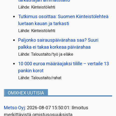
tarkastajan ammattitaito
Lähde: Kiinteistölehti
Tutkimus osoittaa: Suomen Kiinteistölehteä
luetaan kauan ja tarkasti
Lähde: Kiinteistölehti
Paljonko sairauspäivä­rahaa saa? Suuri
palkka ei takaa korkeaa päivärahaa
Lähde: Taloustaito/työ ja eläke
10 000 euroa määräajaksi tilille – vertaile 13
pankin korot
Lähde: Taloustaito/rahat
OMXHEX UUTISIA
Metso Oyj
: 2026-08-07 15:50:01: Ilmoitus
merkittävistä omistusosuuksista