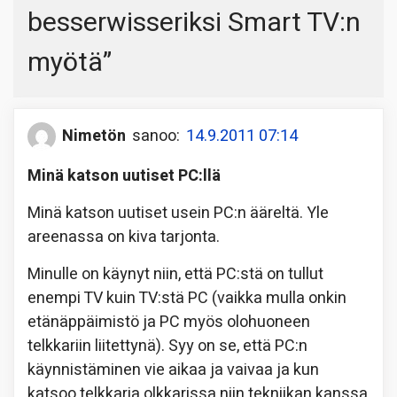
besserwisseriksi Smart TV:n
myötä
”
Nimetön
sanoo:
14.9.2011 07:14
Minä katson uutiset PC:llä
Minä katson uutiset usein PC:n ääreltä. Yle
areenassa on kiva tarjonta.
Minulle on käynyt niin, että PC:stä on tullut
enempi TV kuin TV:stä PC (vaikka mulla onkin
etänäppäimistö ja PC myös olohuoneen
telkkariin liitettynä). Syy on se, että PC:n
käynnistäminen vie aikaa ja vaivaa ja kun
katsoo telkkaria olkkarissa niin tekniikan kanssa