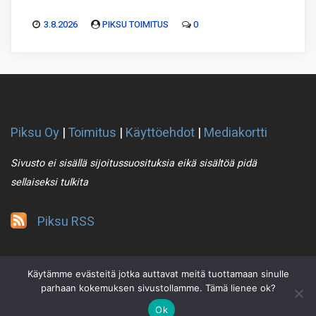
3.8.2026
PIKSU TOIMITUS
0
Piksu Oy
|
Toimitus
|
Käyttöehdot
|
Mediakortti
Sivusto ei sisällä sijoitussuosituksia eikä sisältöä pidä
sellaiseksi tulkita
Piksu RSS
Käytämme evästeitä jotka auttavat meitä tuottamaan sinulle
parhaan kokemuksen sivustollamme. Tämä lienee ok?
Ok