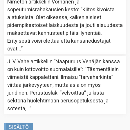
Nimetön
artikkeliin
Vornanen ja
sopeutumisrahakausien kesto
: “
Kiitos kivoista
ajatuksista. Olet oikeassa, kaikenlaisiset
pidempikestoiset laiskuudesta ja joutilaisuudesta
maksettavat kannusteet pitäisi lyhentää.
Erityisesti voisi olettaa että kansanedustajat
ovat…
”
J. V. Vahe
artikkeliin
”Naapuruus Venäjän kanssa
on kuin lottovoitto suomalaisille”
: “
Täsmentäisin
viimeistä kappalettani. Ilmaisu ”tarveharkinta”
viittaa järkevyyteen, mutta asia on myös
juridinen. Perustuslaki ”velvoittaa” julkista
sektoria huolehtimaan perusopetuksesta ja
sotesta,…
”
SISÄLTÖ