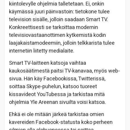
kiintolevylle ohjelmia talletetaan. Ei, onkin
käymässä juuri päinvastoin: tietokone tulee
television sisälle, jolloin saadaan Smart TV.
Konkreettisesti se tarkoittaa modernin
televisiovastaanottimen kytkemistä kodin
laajakaistamodeemiin, jolloin telkkarista tulee
internetiin liitetty medialaite.
Smart TV-laitteen katsoja vaihtaa
kaukosäätimestä paitsi TV-kanavaa, myös web-
sivua. Hän käy Facebookissa, Twitterissä,
soittaa Skype-puhelun, katsoo tuoreet
kissavideot YouTubessa ja tarkistaa mitä
ohjelmia Yle Areenan sivuilta voisi katsoa.
Ehkä ei ole mitään järkeä tarkistaa omien
kavereiden Facebook-statusta koko perheen