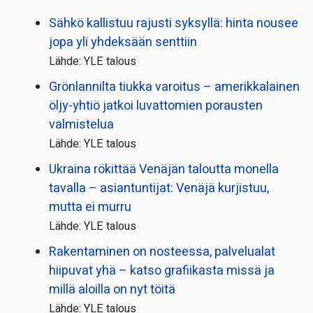
Sähkö kallistuu rajusti syksyllä: hinta nousee
jopa yli yhdeksään senttiin
Lähde: YLE talous
Grönlannilta tiukka varoitus – amerikkalainen
öljy-yhtiö jatkoi luvattomien porausten
valmistelua
Lähde: YLE talous
Ukraina rökittää Venäjän taloutta monella
tavalla – asiantuntijat: Venäjä kurjistuu,
mutta ei murru
Lähde: YLE talous
Rakentaminen on nosteessa, palvelualat
hiipuvat yhä – katso grafiikasta missä ja
millä aloilla on nyt töitä
Lähde: YLE talous