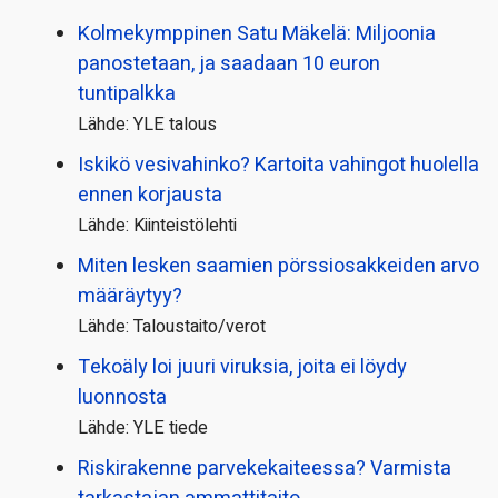
Kolmekymppinen Satu Mäkelä: Miljoonia
panostetaan, ja saadaan 10 euron
tuntipalkka
Lähde: YLE talous
Iskikö vesivahinko? Kartoita vahingot huolella
ennen korjausta
Lähde: Kiinteistölehti
Miten lesken saamien pörssi­osakkeiden arvo
määräytyy?
Lähde: Taloustaito/verot
Tekoäly loi juuri viruksia, joita ei löydy
luonnosta
Lähde: YLE tiede
Riskirakenne parvekekaiteessa? Varmista