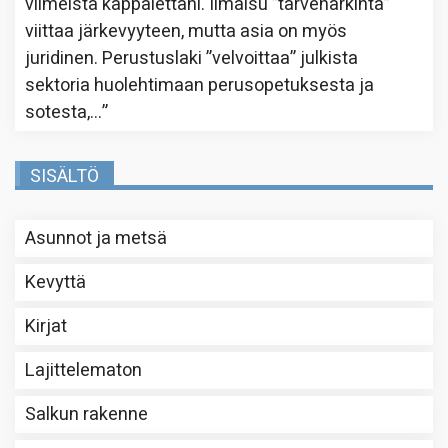
viimeistä kappalettani. Ilmaisu ”tarveharkinta”
viittaa järkevyyteen, mutta asia on myös
juridinen. Perustuslaki ”velvoittaa” julkista
sektoria huolehtimaan perusopetuksesta ja
sotesta,…
”
SISÄLTÖ
Asunnot ja metsä
Kevyttä
Kirjat
Lajittelematon
Salkun rakenne