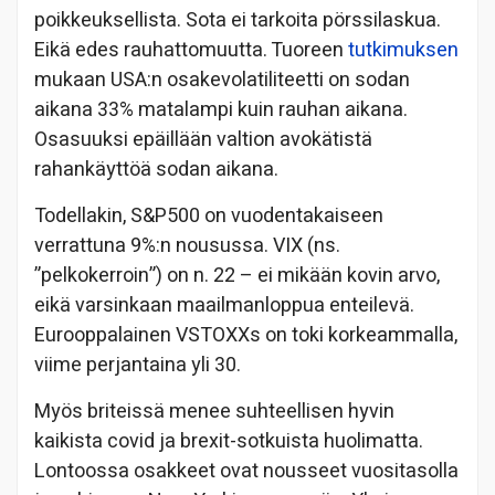
poikkeuksellista. Sota ei tarkoita pörssilaskua.
Eikä edes rauhattomuutta. Tuoreen
tutkimuksen
mukaan USA:n osakevolatiliteetti on sodan
aikana 33% matalampi kuin rauhan aikana.
Osasuuksi epäillään valtion avokätistä
rahankäyttöä sodan aikana.
Todellakin, S&P500 on vuodentakaiseen
verrattuna 9%:n nousussa. VIX (ns.
”pelkokerroin”) on n. 22 – ei mikään kovin arvo,
eikä varsinkaan maailmanloppua enteilevä.
Eurooppalainen VSTOXXs on toki korkeammalla,
viime perjantaina yli 30.
Myös briteissä menee suhteellisen hyvin
kaikista covid ja brexit-sotkuista huolimatta.
Lontoossa osakkeet ovat nousseet vuositasolla