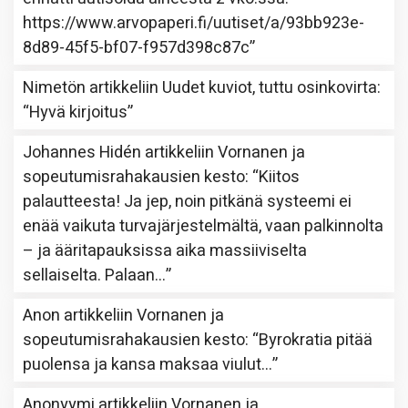
https://www.arvopaperi.fi/uutiset/a/93bb923e-
8d89-45f5-bf07-f957d398c87c
”
Nimetön
artikkeliin
Uudet kuviot, tuttu osinkovirta
:
“
Hyvä kirjoitus
”
Johannes Hidén
artikkeliin
Vornanen ja
sopeutumisrahakausien kesto
: “
Kiitos
palautteesta! Ja jep, noin pitkänä systeemi ei
enää vaikuta turvajärjestelmältä, vaan palkinnolta
– ja ääritapauksissa aika massiiviselta
sellaiselta. Palaan…
”
Anon
artikkeliin
Vornanen ja
sopeutumisrahakausien kesto
: “
Byrokratia pitää
puolensa ja kansa maksaa viulut…
”
Anonyymi
artikkeliin
Vornanen ja