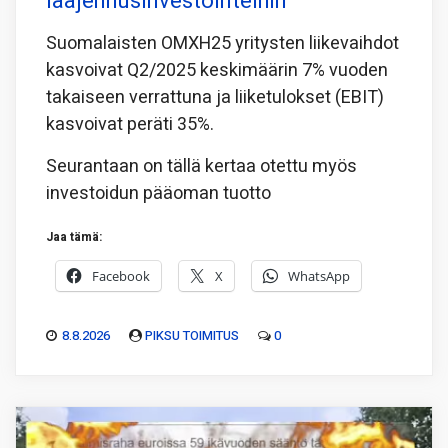
laajennusinvestointeihin
Suomalaisten OMXH25 yritysten liikevaihdot
kasvoivat Q2/2025 keskimäärin 7% vuoden
takaiseen verrattuna ja liiketulokset (EBIT)
kasvoivat peräti 35%.
Seurantaan on tällä kertaa otettu myös
investoidun pääoman tuotto
Jaa tämä:
Facebook
X
WhatsApp
8.8.2026
PIKSU TOIMITUS
0