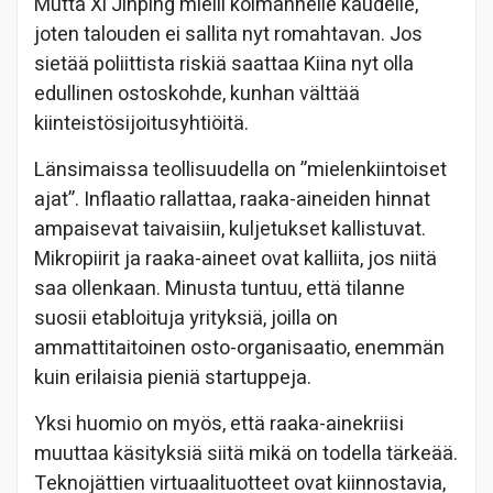
Mutta Xi Jinping mielii kolmannelle kaudelle,
joten talouden ei sallita nyt romahtavan. Jos
sietää poliittista riskiä saattaa Kiina nyt olla
edullinen ostoskohde, kunhan välttää
kiinteistösijoitusyhtiöitä.
Länsimaissa teollisuudella on ”mielenkiintoiset
ajat”. Inflaatio rallattaa, raaka-aineiden hinnat
ampaisevat taivaisiin, kuljetukset kallistuvat.
Mikropiirit ja raaka-aineet ovat kalliita, jos niitä
saa ollenkaan. Minusta tuntuu, että tilanne
suosii etabloituja yrityksiä, joilla on
ammattitaitoinen osto-organisaatio, enemmän
kuin erilaisia pieniä startuppeja.
Yksi huomio on myös, että raaka-ainekriisi
muuttaa käsityksiä siitä mikä on todella tärkeää.
Teknojättien virtuaalituotteet ovat kiinnostavia,