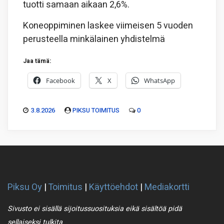
tuotti samaan aikaan 2,6%.
Koneoppiminen laskee viimeisen 5 vuoden
perusteella minkälainen yhdistelmä
Jaa tämä:
Facebook
X
WhatsApp
3.8.2026
PIKSU TOIMITUS
0
Piksu Oy
|
Toimitus
|
Käyttöehdot
|
Mediakortti
Sivusto ei sisällä sijoitussuosituksia eikä sisältöä pidä
sellaiseksi tulkita