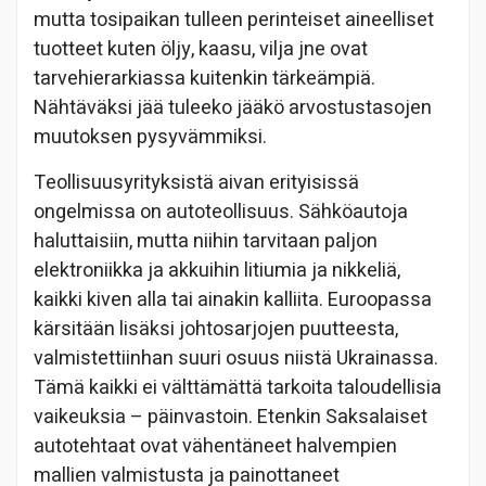
mutta tosipaikan tulleen perinteiset aineelliset
tuotteet kuten öljy, kaasu, vilja jne ovat
tarvehierarkiassa kuitenkin tärkeämpiä.
Nähtäväksi jää tuleeko jääkö arvostustasojen
muutoksen pysyvämmiksi.
Teollisuusyrityksistä aivan erityisissä
ongelmissa on autoteollisuus. Sähköautoja
haluttaisiin, mutta niihin tarvitaan paljon
elektroniikka ja akkuihin litiumia ja nikkeliä,
kaikki kiven alla tai ainakin kalliita. Euroopassa
kärsitään lisäksi johtosarjojen puutteesta,
valmistettiinhan suuri osuus niistä Ukrainassa.
Tämä kaikki ei välttämättä tarkoita taloudellisia
vaikeuksia – päinvastoin. Etenkin Saksalaiset
autotehtaat ovat vähentäneet halvempien
mallien valmistusta ja painottaneet