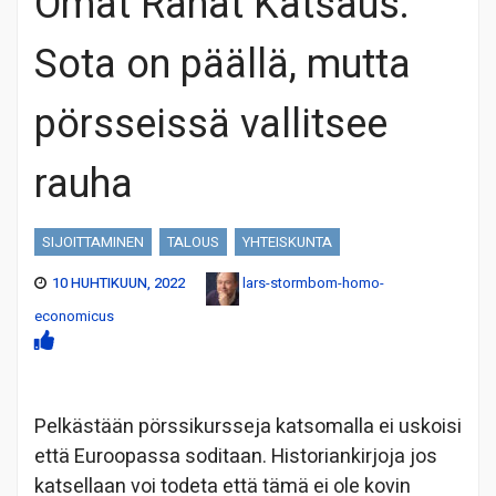
Omat Rahat Katsaus:
Sota on päällä, mutta
pörsseissä vallitsee
rauha
SIJOITTAMINEN
TALOUS
YHTEISKUNTA
10 HUHTIKUUN, 2022
lars-stormbom-homo-
economicus
Pelkästään pörssikursseja katsomalla ei uskoisi
että Euroopassa soditaan. Historiankirjoja jos
katsellaan voi todeta että tämä ei ole kovin