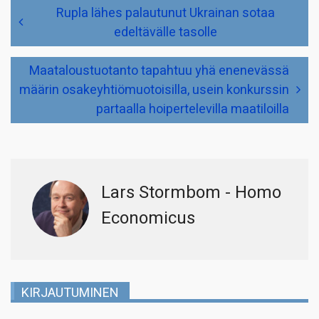
Artikkelien
Rupla lähes palautunut Ukrainan sotaa
selaus
edeltävälle tasolle
Maataloustuotanto tapahtuu yhä enenevässä
määrin osakeyhtiömuotoisilla, usein konkurssin
partaalla hoipertelevilla maatiloilla
Lars Stormbom - Homo
Economicus
KIRJAUTUMINEN