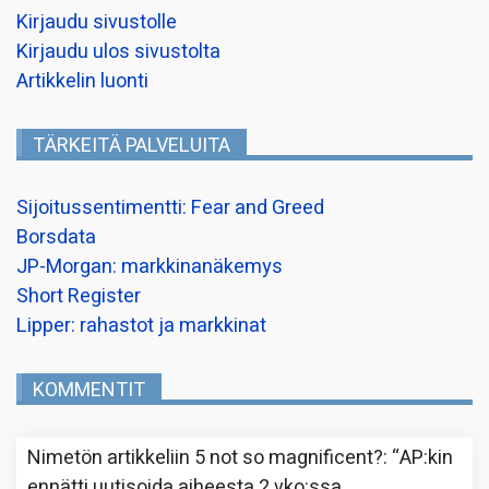
Kirjaudu sivustolle
Kirjaudu ulos sivustolta
Artikkelin luonti
TÄRKEITÄ PALVELUITA
Sijoitussentimentti: Fear and Greed
Borsdata
JP-Morgan: markkinanäkemys
Short Register
Lipper: rahastot ja markkinat
KOMMENTIT
Nimetön
artikkeliin
5 not so magnificent?
: “
AP:kin
ennätti uutisoida aiheesta 2 vko:ssa.