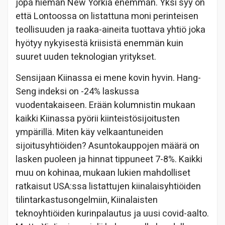
jopa hieman New Yorkia enemmän. Yksi syy on
että Lontoossa on listattuna moni perinteisen
teollisuuden ja raaka-aineita tuottava yhtiö joka
hyötyy nykyisestä kriisistä enemmän kuin
suuret uuden teknologian yritykset.
Sensijaan Kiinassa ei mene kovin hyvin. Hang-
Seng indeksi on -24% laskussa
vuodentakaiseen. Erään kolumnistin mukaan
kaikki Kiinassa pyörii kiinteistösijoitusten
ympärillä. Miten käy velkaantuneiden
sijoitusyhtiöiden? Asuntokauppojen määrä on
lasken puoleen ja hinnat tippuneet 7-8%. Kaikki
muu on kohinaa, mukaan lukien mahdolliset
ratkaisut USA:ssa listattujen kiinalaisyhtiöiden
tilintarkastusongelmiin, Kiinalaisten
teknoyhtiöiden kurinpalautus ja uusi covid-aalto.