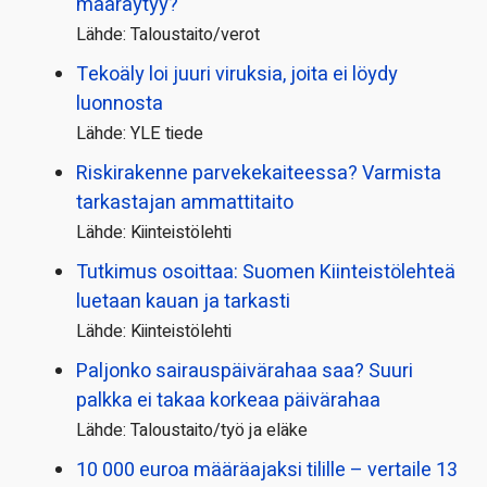
määräytyy?
Lähde: Taloustaito/verot
Tekoäly loi juuri viruksia, joita ei löydy
luonnosta
Lähde: YLE tiede
Riskirakenne parvekekaiteessa? Varmista
tarkastajan ammattitaito
Lähde: Kiinteistölehti
Tutkimus osoittaa: Suomen Kiinteistölehteä
luetaan kauan ja tarkasti
Lähde: Kiinteistölehti
Paljonko sairauspäivä­rahaa saa? Suuri
palkka ei takaa korkeaa päivärahaa
Lähde: Taloustaito/työ ja eläke
10 000 euroa määräajaksi tilille – vertaile 13