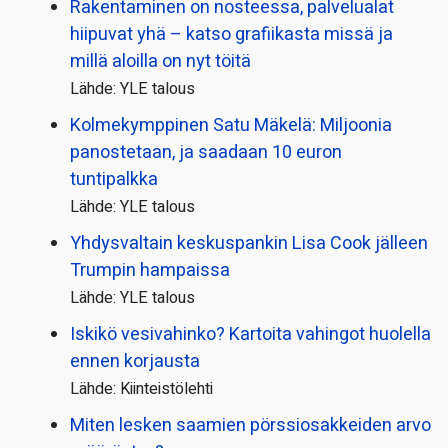
Rakentaminen on nosteessa, palvelualat
hiipuvat yhä – katso grafiikasta missä ja
millä aloilla on nyt töitä
Lähde: YLE talous
Kolmekymppinen Satu Mäkelä: Miljoonia
panostetaan, ja saadaan 10 euron
tuntipalkka
Lähde: YLE talous
Yhdysvaltain keskuspankin Lisa Cook jälleen
Trumpin hampaissa
Lähde: YLE talous
Iskikö vesivahinko? Kartoita vahingot huolella
ennen korjausta
Lähde: Kiinteistölehti
Miten lesken saamien pörssi­osakkeiden arvo