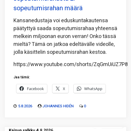
sopeutumisrahan määrä
Kansanedustaja voi eduskuntakautensa
päätyttyä saada sopeutumisrahaa yhteensä
melkein miljoonan euron verran! Onko tässä
mieltä? Tämä on jatkoa edeltävälle videolle,
jolla käsittelin sopeutumisrahan kestoa.
https://www.youtube.com/shorts/ZqGmUiUZ7P8
Jaa tämä:
Facebook
X
WhatsApp
5.8.2026
JOHANNES HIDÉN
0