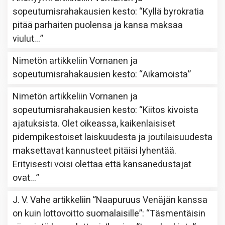
sopeutumisrahakausien kesto
: “
Kyllä byrokratia
pitää parhaiten puolensa ja kansa maksaa
viulut…
”
Nimetön
artikkeliin
Vornanen ja
sopeutumisrahakausien kesto
: “
Aikamoista
”
Nimetön
artikkeliin
Vornanen ja
sopeutumisrahakausien kesto
: “
Kiitos kivoista
ajatuksista. Olet oikeassa, kaikenlaisiset
pidempikestoiset laiskuudesta ja joutilaisuudesta
maksettavat kannusteet pitäisi lyhentää.
Erityisesti voisi olettaa että kansanedustajat
ovat…
”
J. V. Vahe
artikkeliin
”Naapuruus Venäjän kanssa
on kuin lottovoitto suomalaisille”
: “
Täsmentäisin