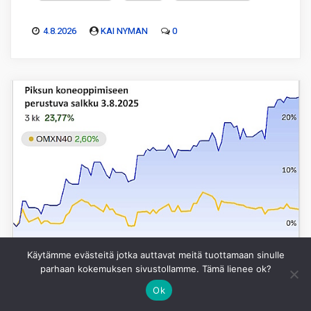
4.8.2026
KAI NYMAN
0
Käytämme evästeitä jotka auttavat meitä tuottamaan sinulle
parhaan kokemuksen sivustollamme. Tämä lienee ok?
Ok