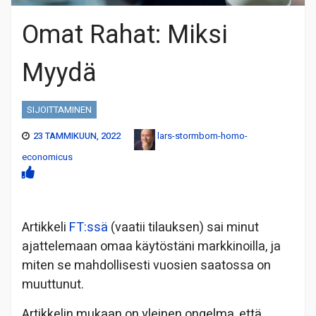
Omat Rahat: Miksi
Myydä
SIJOITTAMINEN
23 TAMMIKUUN, 2022
lars-stormbom-homo-
economicus
Artikkeli
FT:ssä
(vaatii tilauksen) sai minut
ajattelemaan omaa käytöstäni markkinoilla, ja
miten se mahdollisesti vuosien saatossa on
muuttunut.
Artikkelin mukaan on yleinen ongelma, että