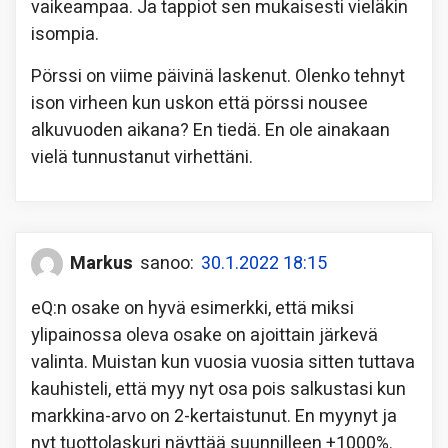
vaikeampaa. Ja tappiot sen mukaisesti vieläkin
isompia.
Pörssi on viime päivinä laskenut. Olenko tehnyt
ison virheen kun uskon että pörssi nousee
alkuvuoden aikana? En tiedä. En ole ainakaan
vielä tunnustanut virhettäni.
Markus
sanoo:
30.1.2022 18:15
eQ:n osake on hyvä esimerkki, että miksi
ylipainossa oleva osake on ajoittain järkevä
valinta. Muistan kun vuosia vuosia sitten tuttava
kauhisteli, että myy nyt osa pois salkustasi kun
markkina-arvo on 2-kertaistunut. En myynyt ja
nyt tuottolaskuri näyttää suunnilleen +1000%.