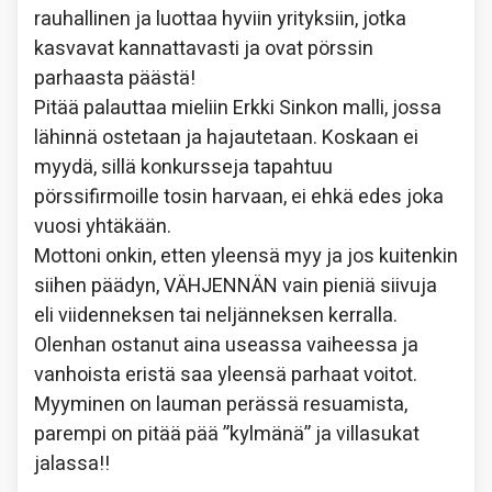
rauhallinen ja luottaa hyviin yrityksiin, jotka
kasvavat kannattavasti ja ovat pörssin
parhaasta päästä!
Pitää palauttaa mieliin Erkki Sinkon malli, jossa
lähinnä ostetaan ja hajautetaan. Koskaan ei
myydä, sillä konkursseja tapahtuu
pörssifirmoille tosin harvaan, ei ehkä edes joka
vuosi yhtäkään.
Mottoni onkin, etten yleensä myy ja jos kuitenkin
siihen päädyn, VÄHJENNÄN vain pieniä siivuja
eli viidenneksen tai neljänneksen kerralla.
Olenhan ostanut aina useassa vaiheessa ja
vanhoista eristä saa yleensä parhaat voitot.
Myyminen on lauman perässä resuamista,
parempi on pitää pää ”kylmänä” ja villasukat
jalassa!!