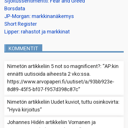
Sijoitussentimentti: Fear and Greed
Borsdata
JP-Morgan: markkinanäkemys
Short Register
Lipper: rahastot ja markkinat
KOMMENTIT
Nimetön
artikkeliin
5 not so magnificent?
: “
AP:kin
ennätti uutisoida aiheesta 2 vko:ssa.
https://www.arvopaperi.fi/uutiset/a/93bb923e-
8d89-45f5-bf07-f957d398c87c
”
Nimetön
artikkeliin
Uudet kuviot, tuttu osinkovirta
:
“
Hyvä kirjoitus
”
Johannes Hidén
artikkeliin
Vornanen ja