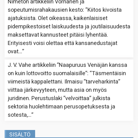
Nimetön
artikkeliin
Vornanen ja
sopeutumisrahakausien kesto
: “
Kiitos kivoista
ajatuksista. Olet oikeassa, kaikenlaisiset
pidempikestoiset laiskuudesta ja joutilaisuudesta
maksettavat kannusteet pitäisi lyhentää.
Erityisesti voisi olettaa että kansanedustajat
ovat…
”
J. V. Vahe
artikkeliin
”Naapuruus Venäjän kanssa
on kuin lottovoitto suomalaisille”
: “
Täsmentäisin
viimeistä kappalettani. Ilmaisu ”tarveharkinta”
viittaa järkevyyteen, mutta asia on myös
juridinen. Perustuslaki ”velvoittaa” julkista
sektoria huolehtimaan perusopetuksesta ja
sotesta,…
”
SISÄLTÖ