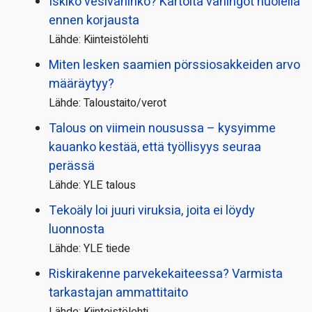
Iskikö vesivahinko? Kartoita vahingot huolella
ennen korjausta
Lähde: Kiinteistölehti
Miten lesken saamien pörssi­osakkeiden arvo
määräytyy?
Lähde: Taloustaito/verot
Talous on viimein nousussa – kysyimme
kauanko kestää, että työllisyys seuraa
perässä
Lähde: YLE talous
Tekoäly loi juuri viruksia, joita ei löydy
luonnosta
Lähde: YLE tiede
Riskirakenne parvekekaiteessa? Varmista
tarkastajan ammattitaito
Lähde: Kiinteistölehti