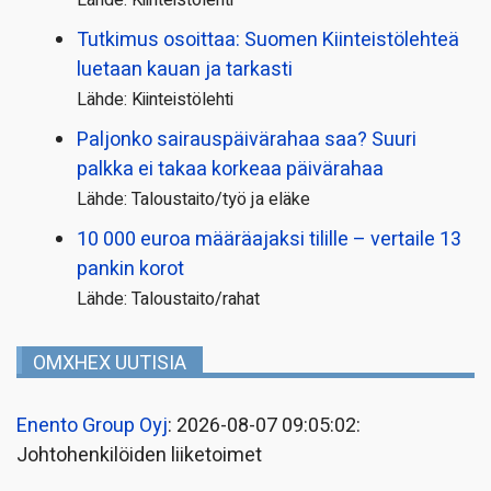
Tutkimus osoittaa: Suomen Kiinteistölehteä
luetaan kauan ja tarkasti
Lähde: Kiinteistölehti
Paljonko sairauspäivä­rahaa saa? Suuri
palkka ei takaa korkeaa päivärahaa
Lähde: Taloustaito/työ ja eläke
10 000 euroa määräajaksi tilille – vertaile 13
pankin korot
Lähde: Taloustaito/rahat
OMXHEX UUTISIA
Enento Group Oyj
: 2026-08-07 09:05:02:
Johtohenkilöiden liiketoimet