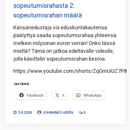
sopeutumisrahasta 2:
sopeutumisrahan määrä
Kansanedustaja voi eduskuntakautensa
päätyttyä saada sopeutumisrahaa yhteensä
melkein miljoonan euron verran! Onko tässä
mieltä? Tämä on jatkoa edeltävälle videolle,
jolla käsittelin sopeutumisrahan kestoa.
https://www.youtube.com/shorts/ZqGmUiUZ7P8
Jaa tämä:
Facebook
X
WhatsApp
5.8.2026
JOHANNES HIDÉN
0