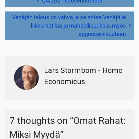
Q4/2021 tulosennusteet
selaus
Venäjän talous on vahva ja se antaa Venäjälle
liikkumatilaa ja mahdollisuuksia, myös
aggressiivisuuteen
Lars Stormbom - Homo
Economicus
7 thoughts on “
Omat Rahat:
Miksi Myydä
”