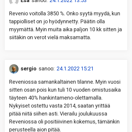
Esa
sanoo:
24.1.2022 13:53
Revenio voitolla 3850 %. Onko syytä myydä, kun
tappiolliset on jo hyödynnetty. Päätin olla
myymättä. Myin muita aika paljon 10 kk sitten ja
siitäkin on verot vielä maksamatta.
sergio
sanoo:
24.1.2022 15:21
Reveniossa samankaltainen tilanne. Myin vuosi
sitten osan pois kun tuli 10 vuoden omistusaika
täyteen 40% hankintameno-olettamalla.
Nykyiset ostettu vasta 2014, saatan yrittää
pitää niitä siihen asti. Vierailu joulukuussa
Reveniossa oli positiiivinen kokemus, tämänkin
perusteella aion pitää.