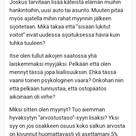
Joskus tarvitaan lisää käteistä elämän muihin
hankintoihin, uusi auto tai asunto. Muuten pitää
myös ajatella mihin rahat myynnin jälkeen
sijoitetaan. Mikä takaa että ”sisään lukitut
voitot” eivät uudessa sijoituksessa häviä kuin
tuhka tuuleen?
Itse olen tullut aikojen saatossa yhä
laiskemmaksi myyjäksi. Pelkään että olen
mennyt tässä jopa liiallisuuksiin. Ehkä tässä
vaanii toinen psykologinen vaara? Onkohan niin
että pelkään tunnustaa, että ostopäätös
aikoinaan oli virhe?
Miksi sitten olen myynyt? Tuo aiemman
hyväksytyn ”arvostustaso”-syyn lisäksi? Yksi
syy on jos osakkeen osuus koko salkun arvosta
on kivunnut huomattavasti yli asettamani 5%