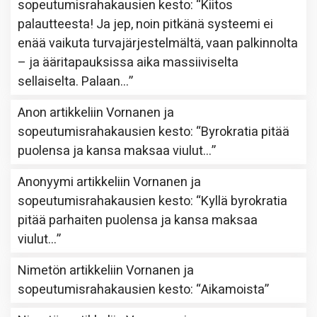
sopeutumisrahakausien kesto
: “
Kiitos
palautteesta! Ja jep, noin pitkänä systeemi ei
enää vaikuta turvajärjestelmältä, vaan palkinnolta
– ja ääritapauksissa aika massiiviselta
sellaiselta. Palaan…
”
Anon
artikkeliin
Vornanen ja
sopeutumisrahakausien kesto
: “
Byrokratia pitää
puolensa ja kansa maksaa viulut…
”
Anonyymi
artikkeliin
Vornanen ja
sopeutumisrahakausien kesto
: “
Kyllä byrokratia
pitää parhaiten puolensa ja kansa maksaa
viulut…
”
Nimetön
artikkeliin
Vornanen ja
sopeutumisrahakausien kesto
: “
Aikamoista
”