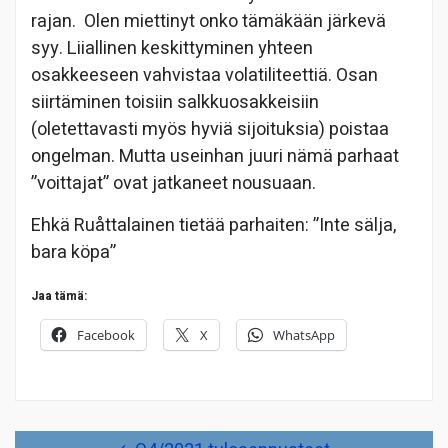
rajan. Olen miettinyt onko tämäkään järkevä
syy. Liiallinen keskittyminen yhteen
osakkeeseen vahvistaa volatiliteettiä. Osan
siirtäminen toisiin salkkuosakkeisiin
(oletettavasti myös hyviä sijoituksia) poistaa
ongelman. Mutta useinhan juuri nämä parhaat
”voittajat” ovat jatkaneet nousuaan.
Ehkä Ruåttalainen tietää parhaiten: ”Inte sälja,
bara köpa”
Jaa tämä:
Facebook
X
WhatsApp
Artikkelien